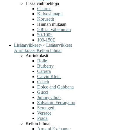
Lisää vaihtoehtoja
Charms
Kalvosinnapit
Korusetit
Hinnan mukaan
50£ tai vähemmän
50-100£
100-150£
Lisätarvikkeet
>
<
Lisätarvikkeet
Aurinkolasit
Kellon hihnat
Aurinkolasit
Bolle
Burberry
Carrera
Calvin Klein
Coach
Dolce and Gabbana
Gucci
Jimmy Choo
Salvatore Ferragamo
Serengeti
Versace
Prada
Kellon hihnat
Armani Exchange