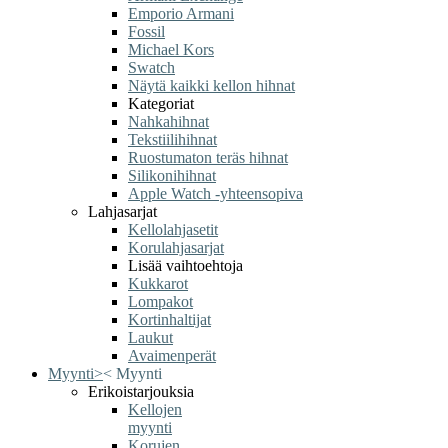
Emporio Armani
Fossil
Michael Kors
Swatch
Näytä kaikki kellon hihnat
Kategoriat
Nahkahihnat
Tekstiilihihnat
Ruostumaton teräs hihnat
Silikonihihnat
Apple Watch -yhteensopiva
Lahjasarjat
Kellolahjasetit
Korulahjasarjat
Lisää vaihtoehtoja
Kukkarot
Lompakot
Kortinhaltijat
Laukut
Avaimenperät
Myynti
>
<
Myynti
Erikoistarjouksia
Kellojen
myynti
Korujen