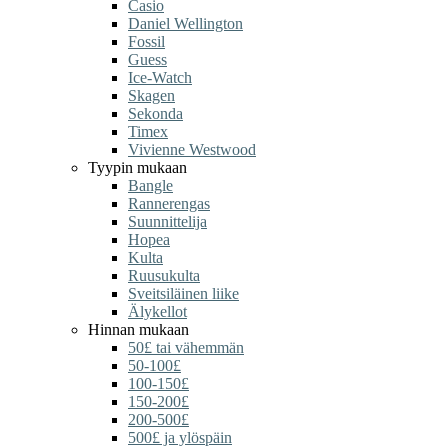
Casio
Daniel Wellington
Fossil
Guess
Ice-Watch
Skagen
Sekonda
Timex
Vivienne Westwood
Tyypin mukaan
Bangle
Rannerengas
Suunnittelija
Hopea
Kulta
Ruusukulta
Sveitsiläinen liike
Älykellot
Hinnan mukaan
50£ tai vähemmän
50-100£
100-150£
150-200£
200-500£
500£ ja ylöspäin