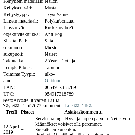
Kehyksen materiaali:
Nailon
Kehyksen väri:
Musta
Kehystyyppi:
Täysi Vanne
Linssin materiaali:
Polykarbonaatti
Linssin väri:
Ruskeanvihreä
objektiivitekniikka:
Anti-Fog
Silta tai Pad:
Silta
sukupuoli:
Miesten
sukupuoli:
Naiset
Takuuaika:
2 Years Tuottaja
Temple Pituus:
125mm
Toiminta Tyypit:
ulko-
alue:
Outdoor
EAN:
0054917318789
UPC:
054917318789
Feefo
Arvostelut varten 12132
Näytetään 1 of 2077 kommentit.
Lue täältä lisää.
Treffi
Pisteet
Asiakaskommentti
Service rating : Hyvä ja nopea palvelu. Nettisivun
käännökset voisivat olla paremmat.
12 April
+
Suosittelen kuitenkin.
2019
Product : On sitä mitä tilasin, vaimo on