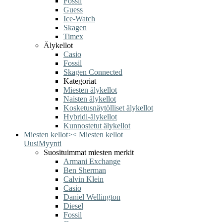
Fossil
Guess
Ice-Watch
Skagen
Timex
Älykellot
Casio
Fossil
Skagen Connected
Kategoriat
Miesten älykellot
Naisten älykellot
Kosketusnäytölliset älykellot
Hybridi-älykellot
Kunnostetut älykellot
Miesten kellot
>
<
Miesten kellot
Uusi
Myynti
Suosituimmat miesten merkit
Armani Exchange
Ben Sherman
Calvin Klein
Casio
Daniel Wellington
Diesel
Fossil