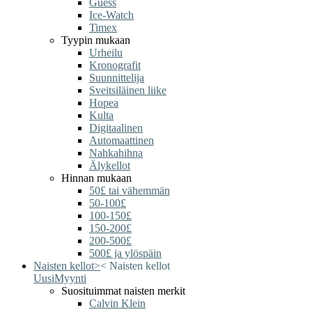
Guess
Ice-Watch
Timex
Tyypin mukaan
Urheilu
Kronografit
Suunnittelija
Sveitsiläinen liike
Hopea
Kulta
Digitaalinen
Automaattinen
Nahkahihna
Älykellot
Hinnan mukaan
50£ tai vähemmän
50-100£
100-150£
150-200£
200-500£
500£ ja ylöspäin
Naisten kellot
>
<
Naisten kellot
Uusi
Myynti
Suosituimmat naisten merkit
Calvin Klein