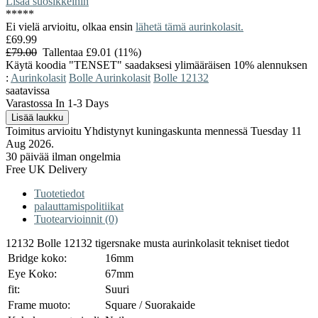
Lisää suosikkeihin
*
*
*
*
*
Ei vielä arvioitu, olkaa ensin
lähetä tämä aurinkolasit.
£69.99
£79.00
Tallentaa £9.01 (11%)
Käytä koodia "TENSET" saadaksesi ylimääräisen 10% alennuksen
:
Aurinkolasit
Bolle Aurinkolasit
Bolle 12132
saatavissa
Varastossa In 1-3 Days
Toimitus arvioitu Yhdistynyt kuningaskunta mennessä Tuesday 11
Aug 2026.
30 päivää ilman ongelmia
Free UK Delivery
Tuotetiedot
palauttamispolitiikat
Tuotearvioinnit (0)
12132 Bolle 12132 tigersnake musta aurinkolasit tekniset tiedot
Bridge koko:
16mm
Eye Koko:
67mm
fit:
Suuri
Frame muoto:
Square / Suorakaide