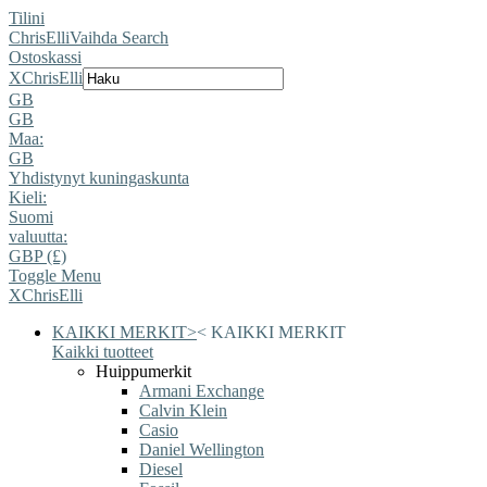
Tilini
ChrisElli
Vaihda Search
Ostoskassi
X
ChrisElli
GB
GB
Maa:
GB
Yhdistynyt kuningaskunta
Kieli:
Suomi
valuutta:
GBP (£)
Toggle Menu
X
ChrisElli
KAIKKI MERKIT
>
<
KAIKKI MERKIT
Kaikki tuotteet
Huippumerkit
Armani Exchange
Calvin Klein
Casio
Daniel Wellington
Diesel