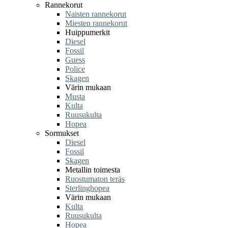
Rannekorut
Naisten rannekorut
Miesten rannekorut
Huippumerkit
Diesel
Fossil
Guess
Police
Skagen
Värin mukaan
Musta
Kulta
Ruusukulta
Hopea
Sormukset
Diesel
Fossil
Skagen
Metallin toimesta
Ruostumaton teräs
Sterlinghopea
Värin mukaan
Kulta
Ruusukulta
Hopea