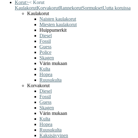
Korut
>
<
Korut
Kaulakorut
Korvakorut
Rannekorut
Sormukset
Uutta koruissa
Kaulakorut
Naisten kaulakorut
Miesten kaulakorut
Huippumerkit
Diesel
Fossil
Guess
Police
Skagen
Värin mukaan
Kulta
Hopea
Ruusukulta
Korvakorut
Diesel
Fossil
Guess
Skagen
Värin mukaan
Kulta
Hopea
Ruusukulta
Kaksisävyinen