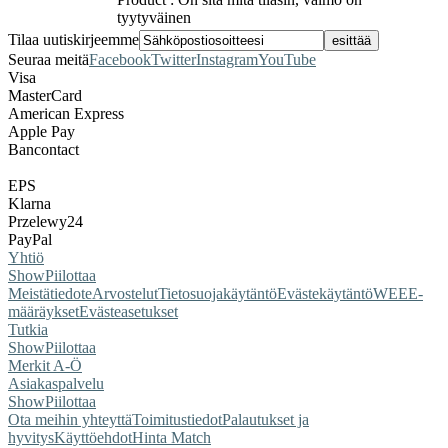
tyytyväinen
Tilaa uutiskirjeemme
Seuraa meitä
Facebook
Twitter
Instagram
YouTube
Visa
MasterCard
American Express
Apple Pay
Bancontact
EPS
Klarna
Przelewy24
PayPal
Yhtiö
Show
Piilottaa
Meistä
tiedote
Arvostelut
Tietosuojakäytäntö
Evästekäytäntö
WEEE-
määräykset
Evästeasetukset
Tutkia
Show
Piilottaa
Merkit A-Ö
Asiakaspalvelu
Show
Piilottaa
Ota meihin yhteyttä
Toimitustiedot
Palautukset ja
hyvitys
Käyttöehdot
Hinta Match