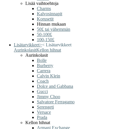
Lisää vaihtoehtoja
Charms
Kalvosinnapit
Korusetit
Hinnan mukaan
50£ tai vähemmän
50-100£
100-150£
Lisätarvikkeet
>
<
Lisätarvikkeet
Aurinkolasit
Kellon hihnat
Aurinkolasit
Bolle
Burberry
Carrera
Calvin Klein
Coach
Dolce and Gabbana
Gucci
Jimmy Choo
Salvatore Ferragamo
Serengeti
Versace
Prada
Kellon hihnat
Armani Exchange