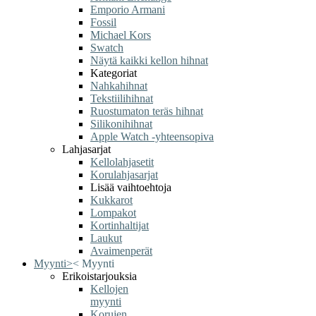
Emporio Armani
Fossil
Michael Kors
Swatch
Näytä kaikki kellon hihnat
Kategoriat
Nahkahihnat
Tekstiilihihnat
Ruostumaton teräs hihnat
Silikonihihnat
Apple Watch -yhteensopiva
Lahjasarjat
Kellolahjasetit
Korulahjasarjat
Lisää vaihtoehtoja
Kukkarot
Lompakot
Kortinhaltijat
Laukut
Avaimenperät
Myynti
>
<
Myynti
Erikoistarjouksia
Kellojen
myynti
Korujen