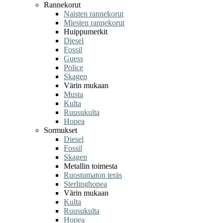
Rannekorut
Naisten rannekorut
Miesten rannekorut
Huippumerkit
Diesel
Fossil
Guess
Police
Skagen
Värin mukaan
Musta
Kulta
Ruusukulta
Hopea
Sormukset
Diesel
Fossil
Skagen
Metallin toimesta
Ruostumaton teräs
Sterlinghopea
Värin mukaan
Kulta
Ruusukulta
Hopea