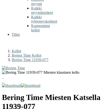
myynti
Kaikki
myyntituotteet
Kaikki
tyhjennyskohteet
Kunnostetut
kellot
Tilini
Kellot
Bering Time Kellot
Bering Time 11939-077
Bering Time
Miesten Katsella
11939-077