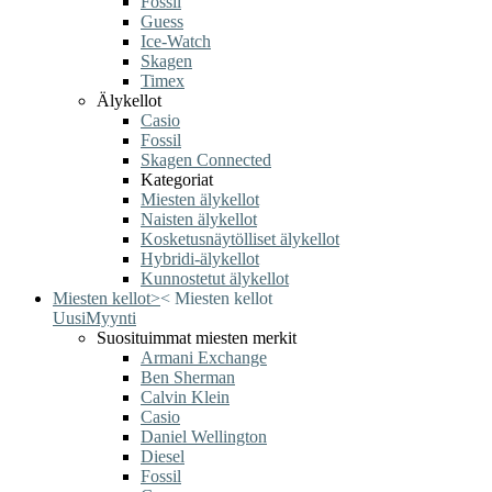
Fossil
Guess
Ice-Watch
Skagen
Timex
Älykellot
Casio
Fossil
Skagen Connected
Kategoriat
Miesten älykellot
Naisten älykellot
Kosketusnäytölliset älykellot
Hybridi-älykellot
Kunnostetut älykellot
Miesten kellot
>
<
Miesten kellot
Uusi
Myynti
Suosituimmat miesten merkit
Armani Exchange
Ben Sherman
Calvin Klein
Casio
Daniel Wellington
Diesel
Fossil