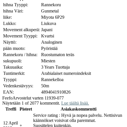
hihna Tyyppi:
Rannekoru
hihna Väri:
Gunmetal
liike:
Miyota 6P29
Lukko:
Liukuva
Movement alkuperä:
Japani
Movement Tyyppi:
Kvartsi
Näyttö:
Analoginen
pään muoto:
Pyöristää
Rannekoru / hihna:
Ruostumaton teräs
sukupuoli:
Miesten
Takuuaika:
3 Years Tuottaja
Tuntimerkit:
Arabialaiset numeroindeksit
Tyyppi:
Rannekelloa
Vedenkestävyys:
50m
EAN:
4894041910826
Feefo
Arvostelut varten 11939-077
Näytetään 1 of 2077 kommentit.
Lue täältä lisää.
Treffi
Pisteet
Asiakaskommentti
Service rating : Hyvä ja nopea palvelu. Nettisivun
käännökset voisivat olla paremmat.
12 April
+
Suosittelen kuitenkin.