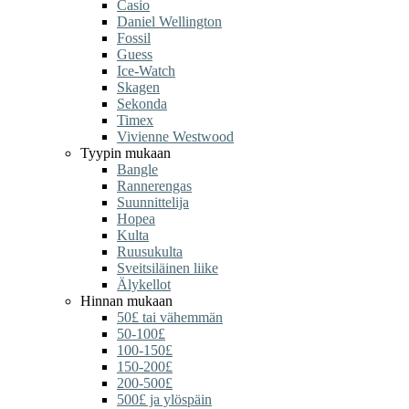
Casio
Daniel Wellington
Fossil
Guess
Ice-Watch
Skagen
Sekonda
Timex
Vivienne Westwood
Tyypin mukaan
Bangle
Rannerengas
Suunnittelija
Hopea
Kulta
Ruusukulta
Sveitsiläinen liike
Älykellot
Hinnan mukaan
50£ tai vähemmän
50-100£
100-150£
150-200£
200-500£
500£ ja ylöspäin