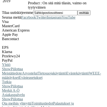
2019
Product : On sitä mitä tilasin, vaimo on
tyytyväinen
Tilaa uutiskirjeemme
Seuraa meitä
Facebook
Twitter
Instagram
YouTube
Visa
MasterCard
American Express
Apple Pay
Bancontact
EPS
Klarna
Przelewy24
PayPal
Yhtiö
Show
Piilottaa
Meistä
tiedote
Arvostelut
Tietosuojakäytäntö
Evästekäytäntö
WEEE-
määräykset
Evästeasetukset
Tutkia
Show
Piilottaa
Merkit A-Ö
Asiakaspalvelu
Show
Piilottaa
Ota meihin yhteyttä
Toimitustiedot
Palautukset ja