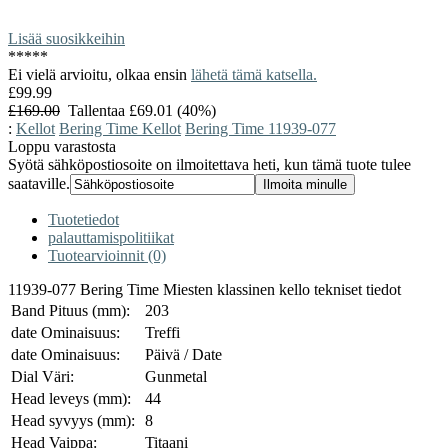
Lisää suosikkeihin
*
*
*
*
*
Ei vielä arvioitu, olkaa ensin
lähetä tämä katsella.
£99.99
£169.00
Tallentaa £69.01 (40%)
:
Kellot
Bering Time Kellot
Bering Time 11939-077
Loppu varastosta
Syötä sähköpostiosoite on ilmoitettava heti, kun tämä tuote tulee
saataville.
Tuotetiedot
palauttamispolitiikat
Tuotearvioinnit (0)
11939-077 Bering Time Miesten klassinen kello tekniset tiedot
Band Pituus (mm):
203
date Ominaisuus:
Treffi
date Ominaisuus:
Päivä / Date
Dial Väri:
Gunmetal
Head leveys (mm):
44
Head syvyys (mm):
8
Head Vaippa:
Titaani