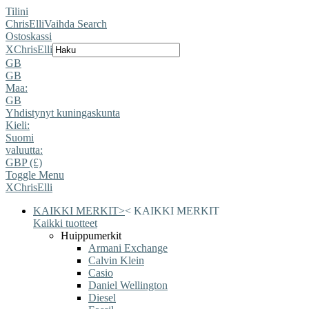
Tilini
ChrisElli
Vaihda Search
Ostoskassi
X
ChrisElli
GB
GB
Maa:
GB
Yhdistynyt kuningaskunta
Kieli:
Suomi
valuutta:
GBP (£)
Toggle Menu
X
ChrisElli
KAIKKI MERKIT
>
<
KAIKKI MERKIT
Kaikki tuotteet
Huippumerkit
Armani Exchange
Calvin Klein
Casio
Daniel Wellington
Diesel