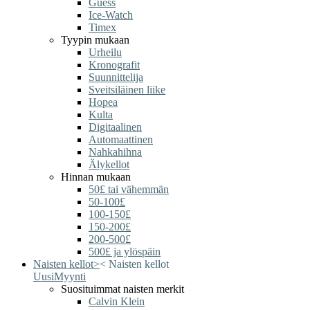
Guess
Ice-Watch
Timex
Tyypin mukaan
Urheilu
Kronografit
Suunnittelija
Sveitsiläinen liike
Hopea
Kulta
Digitaalinen
Automaattinen
Nahkahihna
Älykellot
Hinnan mukaan
50£ tai vähemmän
50-100£
100-150£
150-200£
200-500£
500£ ja ylöspäin
Naisten kellot
>
<
Naisten kellot
Uusi
Myynti
Suosituimmat naisten merkit
Calvin Klein