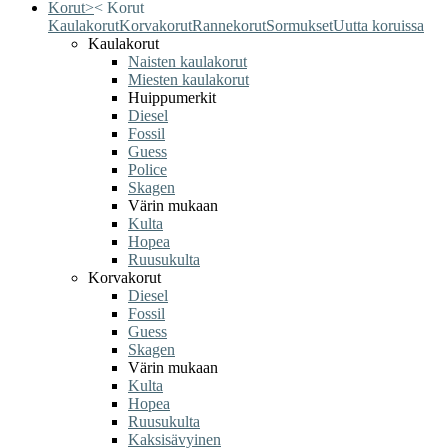
Korut
>
<
Korut
Kaulakorut
Korvakorut
Rannekorut
Sormukset
Uutta koruissa
Kaulakorut
Naisten kaulakorut
Miesten kaulakorut
Huippumerkit
Diesel
Fossil
Guess
Police
Skagen
Värin mukaan
Kulta
Hopea
Ruusukulta
Korvakorut
Diesel
Fossil
Guess
Skagen
Värin mukaan
Kulta
Hopea
Ruusukulta
Kaksisävyinen