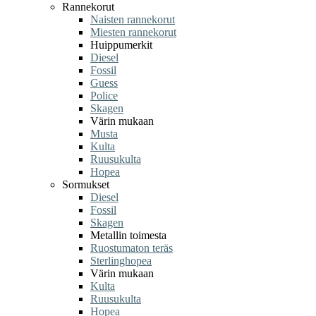
Rannekorut
Naisten rannekorut
Miesten rannekorut
Huippumerkit
Diesel
Fossil
Guess
Police
Skagen
Värin mukaan
Musta
Kulta
Ruusukulta
Hopea
Sormukset
Diesel
Fossil
Skagen
Metallin toimesta
Ruostumaton teräs
Sterlinghopea
Värin mukaan
Kulta
Ruusukulta
Hopea