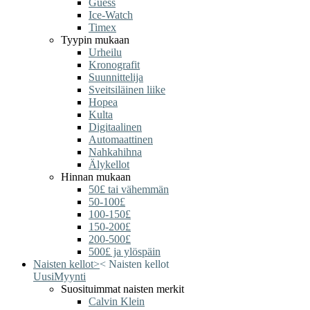
Guess
Ice-Watch
Timex
Tyypin mukaan
Urheilu
Kronografit
Suunnittelija
Sveitsiläinen liike
Hopea
Kulta
Digitaalinen
Automaattinen
Nahkahihna
Älykellot
Hinnan mukaan
50£ tai vähemmän
50-100£
100-150£
150-200£
200-500£
500£ ja ylöspäin
Naisten kellot
>
<
Naisten kellot
Uusi
Myynti
Suosituimmat naisten merkit
Calvin Klein