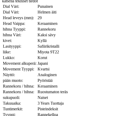
katsella tekniset tiedot
Dial Väri:
Punainen
Dial Väri:
Helmen äiti
Head leveys (mm):
29
Head Vaippa:
Keraaminen
hihna Tyyppi:
Rannekoru
hihna Väri:
Kaksi sävy
kivet:
Kyllä
Lasityyppi:
Safiirikristalli
liike:
Miyota 9T22
Lukko:
Korut
Movement alkuperä:
Japani
Movement Tyyppi:
Kvartsi
Näyttö:
Analoginen
pään muoto:
Pyöristää
Rannekoru / hihna:
Keraaminen
Rannekoru / hihna:
Ruostumaton teräs
sukupuoli:
Naiset
Takuuaika:
3 Years Tuottaja
Tuntimerkit:
Pisteindeksit
Tyyppi:
Rannekelloa