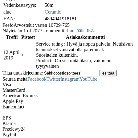
Vedenkestävyys:
50m
alue:
Ceramic
EAN:
4894041918181
Feefo
Arvostelut varten 10729-765
Näytetään 1 of 2077 kommentit.
Lue täältä lisää.
Treffi
Pisteet
Asiakaskommentti
Service rating : Hyvä ja nopea palvelu. Nettisivun
käännökset voisivat olla paremmat.
12 April
+
Suosittelen kuitenkin.
2019
Product : On sitä mitä tilasin, vaimo on
tyytyväinen
Tilaa uutiskirjeemme
Seuraa meitä
Facebook
Twitter
Instagram
YouTube
Visa
MasterCard
American Express
Apple Pay
Bancontact
EPS
Klarna
Przelewy24
PayPal