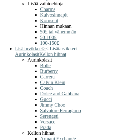
Lisää vaihtoehtoja
Charms
Kalvosinnapit
Korusetit
Hinnan mukaan
50£ tai vähemmän
50-100£
100-150£
Lisätarvikkeet
>
<
Lisätarvikkeet
Aurinkolasit
Kellon hihnat
Aurinkolasit
Bolle
Burberry
Carrera
Calvin Klein
Coach
Dolce and Gabbana
Gucci
Jimmy Choo
Salvatore Ferragamo
Serengeti
Versace
Prada
Kellon hihnat
Armani Exchange