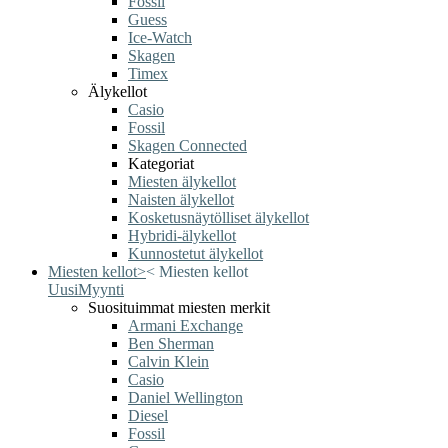
Fossil
Guess
Ice-Watch
Skagen
Timex
Älykellot
Casio
Fossil
Skagen Connected
Kategoriat
Miesten älykellot
Naisten älykellot
Kosketusnäytölliset älykellot
Hybridi-älykellot
Kunnostetut älykellot
Miesten kellot
>
<
Miesten kellot
Uusi
Myynti
Suosituimmat miesten merkit
Armani Exchange
Ben Sherman
Calvin Klein
Casio
Daniel Wellington
Diesel
Fossil