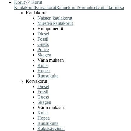
Korut
>
<
Korut
Kaulakorut
Korvakorut
Rannekorut
Sormukset
Uutta koruissa
Kaulakorut
Naisten kaulakorut
Miesten kaulakorut
Huippumerkit
Diesel
Fossil
Guess
Police
Skagen
Värin mukaan
Kulta
Hopea
Ruusukulta
Korvakorut
Diesel
Fossil
Guess
Skagen
Värin mukaan
Kulta
Hopea
Ruusukulta
Kaksisävyinen