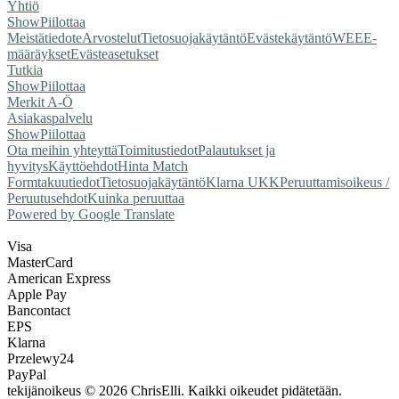
Yhtiö
Show
Piilottaa
Meistä
tiedote
Arvostelut
Tietosuojakäytäntö
Evästekäytäntö
WEEE-
määräykset
Evästeasetukset
Tutkia
Show
Piilottaa
Merkit A-Ö
Asiakaspalvelu
Show
Piilottaa
Ota meihin yhteyttä
Toimitustiedot
Palautukset ja
hyvitys
Käyttöehdot
Hinta Match
Form
takuutiedot
Tietosuojakäytäntö
Klarna UKK
Peruuttamisoikeus /
Peruutusehdot
Kuinka peruuttaa
Powered by Google Translate
Visa
MasterCard
American Express
Apple Pay
Bancontact
EPS
Klarna
Przelewy24
PayPal
tekijänoikeus © 2026 ChrisElli. Kaikki oikeudet pidätetään.