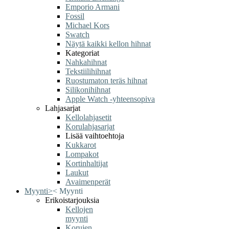
Emporio Armani
Fossil
Michael Kors
Swatch
Näytä kaikki kellon hihnat
Kategoriat
Nahkahihnat
Tekstiilihihnat
Ruostumaton teräs hihnat
Silikonihihnat
Apple Watch -yhteensopiva
Lahjasarjat
Kellolahjasetit
Korulahjasarjat
Lisää vaihtoehtoja
Kukkarot
Lompakot
Kortinhaltijat
Laukut
Avaimenperät
Myynti
>
<
Myynti
Erikoistarjouksia
Kellojen
myynti
Korujen