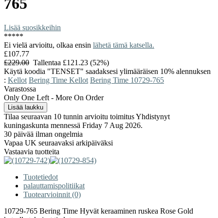
765
Lisää suosikkeihin
*
*
*
*
*
Ei vielä arvioitu, olkaa ensin
lähetä tämä katsella.
£107.77
£229.00
Tallentaa £121.23 (52%)
Käytä koodia "TENSET" saadaksesi ylimääräisen 10% alennuksen
:
Kellot
Bering Time Kellot
Bering Time 10729-765
Varastossa
Only One Left - More On Order
Tilaa seuraavan 10 tunnin arvioitu toimitus Yhdistynyt
kuningaskunta mennessä Friday 7 Aug 2026.
30 päivää ilman ongelmia
Vapaa UK seuraavaksi arkipäiväksi
Vastaavia tuotteita
Tuotetiedot
palauttamispolitiikat
Tuotearvioinnit (0)
10729-765 Bering Time Hyvät keraaminen ruskea Rose Gold