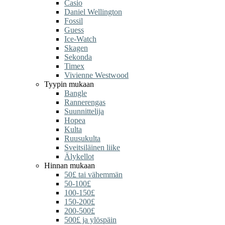
Casio
Daniel Wellington
Fossil
Guess
Ice-Watch
Skagen
Sekonda
Timex
Vivienne Westwood
Tyypin mukaan
Bangle
Rannerengas
Suunnittelija
Hopea
Kulta
Ruusukulta
Sveitsiläinen liike
Älykellot
Hinnan mukaan
50£ tai vähemmän
50-100£
100-150£
150-200£
200-500£
500£ ja ylöspäin