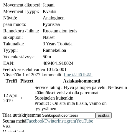
Movement alkuperä:
Japani
Movement Tyyppi:
Kvartsi
Näyttö:
Analoginen
pään muoto:
Pyöristää
Rannekoru / hihna:
Ruostumaton teräs
sukupuoli:
Naiset
Takuuaika:
3 Years Tuottaja
Tyyppi:
Rannekelloa
Vedenkestävyys:
50m
EAN:
4894041910024
Feefo
Arvostelut varten 10126-001
Näytetään 1 of 2077 kommentit.
Lue täältä lisää.
Treffi
Pisteet
Asiakaskommentti
Service rating : Hyvä ja nopea palvelu. Nettisivun
käännökset voisivat olla paremmat.
12 April
+
Suosittelen kuitenkin.
2019
Product : On sitä mitä tilasin, vaimo on
tyytyväinen
Tilaa uutiskirjeemme
Seuraa meitä
Facebook
Twitter
Instagram
YouTube
Visa
MasterCard