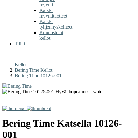
myynti
Kaikki
myyntituotteet
Kaikki
tyhjennyskohteet
Kunnostetut
kellot
Tilini
Kellot
Bering Time Kellot
Bering Time 10126-001
Bering Time
Katsella
10126-
001