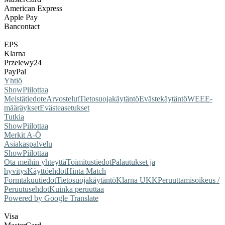
American Express
Apple Pay
Bancontact
EPS
Klarna
Przelewy24
PayPal
Yhtiö
Show
Piilottaa
Meistä
tiedote
Arvostelut
Tietosuojakäytäntö
Evästekäytäntö
WEEE-
määräykset
Evästeasetukset
Tutkia
Show
Piilottaa
Merkit A-Ö
Asiakaspalvelu
Show
Piilottaa
Ota meihin yhteyttä
Toimitustiedot
Palautukset ja
hyvitys
Käyttöehdot
Hinta Match
Form
takuutiedot
Tietosuojakäytäntö
Klarna UKK
Peruuttamisoikeus /
Peruutusehdot
Kuinka peruuttaa
Powered by Google Translate
Visa