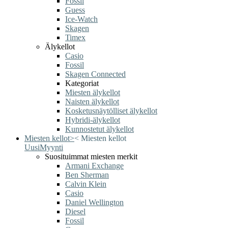
Fossil
Guess
Ice-Watch
Skagen
Timex
Älykellot
Casio
Fossil
Skagen Connected
Kategoriat
Miesten älykellot
Naisten älykellot
Kosketusnäytölliset älykellot
Hybridi-älykellot
Kunnostetut älykellot
Miesten kellot
>
<
Miesten kellot
Uusi
Myynti
Suosituimmat miesten merkit
Armani Exchange
Ben Sherman
Calvin Klein
Casio
Daniel Wellington
Diesel
Fossil