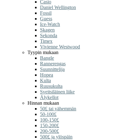
Casio
Daniel Wellington
Fossil
Guess
Ice-Watch
Skagen
Sekonda
Timex
Vivienne Westwood
Tyypin mukaan
Bangle
Rannerengas
Suunnittelija
Hopea
Kulta
Ruusukulta
Sveitsiläinen liike
Älykellot
Hinnan mukaan
50£ tai vähemmän
50-100£
100-150£
150-200£
200-500£
500£ ja ylöspäin