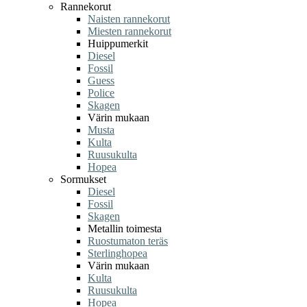
Rannekorut
Naisten rannekorut
Miesten rannekorut
Huippumerkit
Diesel
Fossil
Guess
Police
Skagen
Värin mukaan
Musta
Kulta
Ruusukulta
Hopea
Sormukset
Diesel
Fossil
Skagen
Metallin toimesta
Ruostumaton teräs
Sterlinghopea
Värin mukaan
Kulta
Ruusukulta
Hopea