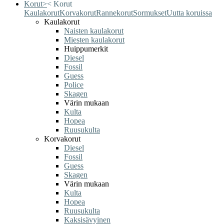
Korut
>
<
Korut
Kaulakorut
Korvakorut
Rannekorut
Sormukset
Uutta koruissa
Kaulakorut
Naisten kaulakorut
Miesten kaulakorut
Huippumerkit
Diesel
Fossil
Guess
Police
Skagen
Värin mukaan
Kulta
Hopea
Ruusukulta
Korvakorut
Diesel
Fossil
Guess
Skagen
Värin mukaan
Kulta
Hopea
Ruusukulta
Kaksisävyinen