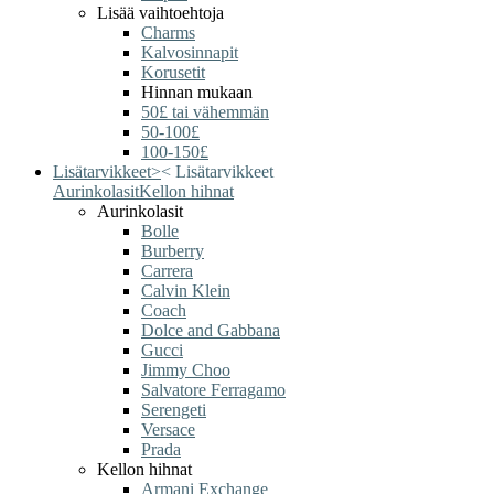
Lisää vaihtoehtoja
Charms
Kalvosinnapit
Korusetit
Hinnan mukaan
50£ tai vähemmän
50-100£
100-150£
Lisätarvikkeet
>
<
Lisätarvikkeet
Aurinkolasit
Kellon hihnat
Aurinkolasit
Bolle
Burberry
Carrera
Calvin Klein
Coach
Dolce and Gabbana
Gucci
Jimmy Choo
Salvatore Ferragamo
Serengeti
Versace
Prada
Kellon hihnat
Armani Exchange