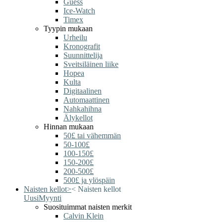
Guess
Ice-Watch
Timex
Tyypin mukaan
Urheilu
Kronografit
Suunnittelija
Sveitsiläinen liike
Hopea
Kulta
Digitaalinen
Automaattinen
Nahkahihna
Älykellot
Hinnan mukaan
50£ tai vähemmän
50-100£
100-150£
150-200£
200-500£
500£ ja ylöspäin
Naisten kellot
>
<
Naisten kellot
Uusi
Myynti
Suosituimmat naisten merkit
Calvin Klein