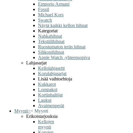
Emporio Armani
Fossil
Michael Kors
Swatch
Näytä kaikki kellon hihnat
Kategoriat
Nahkahihnat
Tekstiilihihnat
Ruostumaton teräs hihnat
Silikonihihnat
Apple Watch -yhteensopiva
Lahjasarjat
Kellolahjasetit
Korulahjasarjat
Lisää vaihtoehtoja
Kukkarot
Lompakot
Kortinhaltijat
Laukut
Avaimenperät
Myynti
>
<
Myynti
Erikoistarjouksia
Kellojen
myynti
Korujen