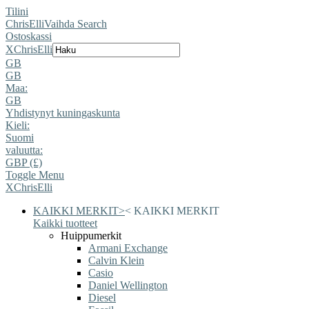
Tilini
ChrisElli
Vaihda Search
Ostoskassi
X
ChrisElli
GB
GB
Maa:
GB
Yhdistynyt kuningaskunta
Kieli:
Suomi
valuutta:
GBP (£)
Toggle Menu
X
ChrisElli
KAIKKI MERKIT
>
<
KAIKKI MERKIT
Kaikki tuotteet
Huippumerkit
Armani Exchange
Calvin Klein
Casio
Daniel Wellington
Diesel