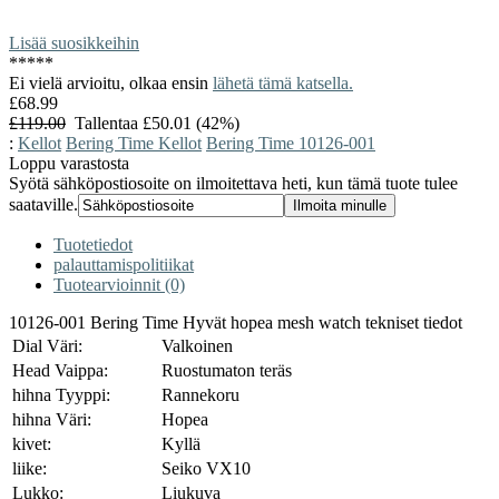
Lisää suosikkeihin
*
*
*
*
*
Ei vielä arvioitu, olkaa ensin
lähetä tämä katsella.
£68.99
£119.00
Tallentaa £50.01 (42%)
:
Kellot
Bering Time Kellot
Bering Time 10126-001
Loppu varastosta
Syötä sähköpostiosoite on ilmoitettava heti, kun tämä tuote tulee
saataville.
Tuotetiedot
palauttamispolitiikat
Tuotearvioinnit (0)
10126-001 Bering Time Hyvät hopea mesh watch tekniset tiedot
Dial Väri:
Valkoinen
Head Vaippa:
Ruostumaton teräs
hihna Tyyppi:
Rannekoru
hihna Väri:
Hopea
kivet:
Kyllä
liike:
Seiko VX10
Lukko:
Liukuva