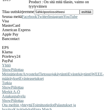
Product : On sitä mitä tilasin, vaimo on
tyytyväinen
Tilaa uutiskirjeemme
Seuraa meitä
Facebook
Twitter
Instagram
YouTube
Visa
MasterCard
American Express
Apple Pay
Bancontact
EPS
Klarna
Przelewy24
PayPal
Yhtiö
Show
Piilottaa
Meistä
tiedote
Arvostelut
Tietosuojakäytäntö
Evästekäytäntö
WEEE-
määräykset
Evästeasetukset
Tutkia
Show
Piilottaa
Merkit A-Ö
Asiakaspalvelu
Show
Piilottaa
Ota meihin yhteyttä
Toimitustiedot
Palautukset ja
hyvitys
Käyttöehdot
Hinta Match