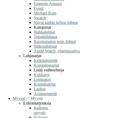
Emporio Armani
Fossil
Michael Kors
Swatch
Näytä kaikki kellon hihnat
Kategoriat
Nahkahihnat
Tekstiilihihnat
Ruostumaton teräs hihnat
Silikonihihnat
Apple Watch -yhteensopiva
Lahjasarjat
Kellolahjasetit
Korulahjasarjat
Lisää vaihtoehtoja
Kukkarot
Lompakot
Kortinhaltijat
Laukut
Avaimenperät
Myynti
>
<
Myynti
Erikoistarjouksia
Kellojen
myynti
Korujen