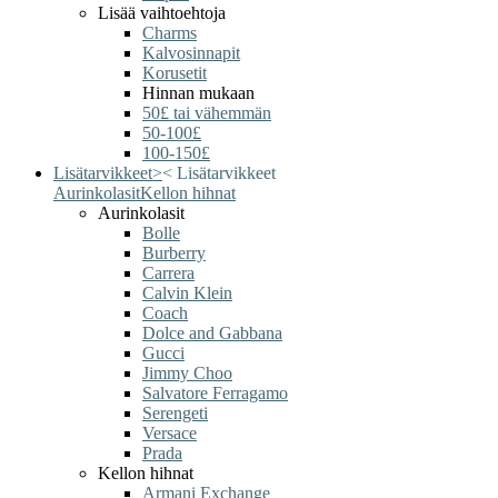
Lisää vaihtoehtoja
Charms
Kalvosinnapit
Korusetit
Hinnan mukaan
50£ tai vähemmän
50-100£
100-150£
Lisätarvikkeet
>
<
Lisätarvikkeet
Aurinkolasit
Kellon hihnat
Aurinkolasit
Bolle
Burberry
Carrera
Calvin Klein
Coach
Dolce and Gabbana
Gucci
Jimmy Choo
Salvatore Ferragamo
Serengeti
Versace
Prada
Kellon hihnat
Armani Exchange