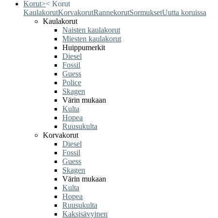
Korut
>
<
Korut
Kaulakorut
Korvakorut
Rannekorut
Sormukset
Uutta koruissa
Kaulakorut
Naisten kaulakorut
Miesten kaulakorut
Huippumerkit
Diesel
Fossil
Guess
Police
Skagen
Värin mukaan
Kulta
Hopea
Ruusukulta
Korvakorut
Diesel
Fossil
Guess
Skagen
Värin mukaan
Kulta
Hopea
Ruusukulta
Kaksisävyinen