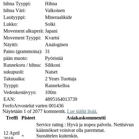
hihna Tyyppi:
Hihna
hihna Väri:
Valkoinen
Lasityyppi:
Mineraalikide
Lukko:
Solki
Movement alkuperä:
Japani
Movement Tyyppi:
Kvartsi
Näyttö:
Analoginen
Paino (grammoina):
31
pään muoto:
Pyöristää
Rannekoru / hihna:
Silikoni
sukupuoli:
Naiset
Takuuaika:
2 Years Tuottaja
Tyyppi:
Rannekelloa
Vedenkestävyys:
100m
EAN:
4895164013739
Feefo
Arvostelut varten 001436
Näytetään 1 of 2077 kommentit.
Lue täältä lisää.
Treffi
Pisteet
Asiakaskommentti
Service rating : Hyvä ja nopea palvelu. Nettisivun
käännökset voisivat olla paremmat.
12 April
+
Suosittelen kuitenkin.
2019