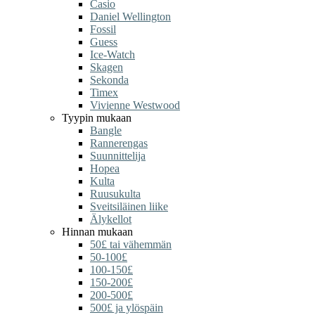
Casio
Daniel Wellington
Fossil
Guess
Ice-Watch
Skagen
Sekonda
Timex
Vivienne Westwood
Tyypin mukaan
Bangle
Rannerengas
Suunnittelija
Hopea
Kulta
Ruusukulta
Sveitsiläinen liike
Älykellot
Hinnan mukaan
50£ tai vähemmän
50-100£
100-150£
150-200£
200-500£
500£ ja ylöspäin