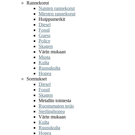
Rannekorut
Naisten rannekorut
Miesten rannekorut
Huippumerkit
Diesel
Fossil
Guess
Police
Skagen
Värin mukaan
Musta
Kulta
Ruusukulta
Hopea
Sormukset
Diesel
Fossil
Skagen
Metallin toimesta
Ruostumaton teräs
Sterlinghopea
Värin mukaan
Kulta
Ruusukulta
Hopea