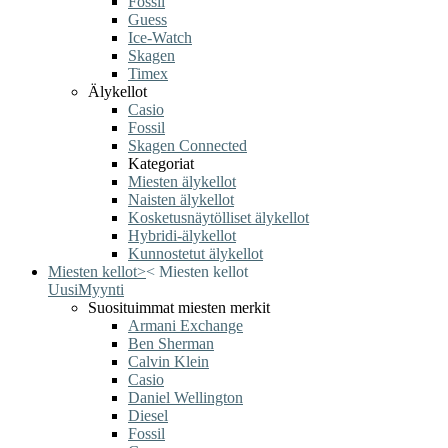
Fossil
Guess
Ice-Watch
Skagen
Timex
Älykellot
Casio
Fossil
Skagen Connected
Kategoriat
Miesten älykellot
Naisten älykellot
Kosketusnäytölliset älykellot
Hybridi-älykellot
Kunnostetut älykellot
Miesten kellot
>
<
Miesten kellot
Uusi
Myynti
Suosituimmat miesten merkit
Armani Exchange
Ben Sherman
Calvin Klein
Casio
Daniel Wellington
Diesel
Fossil