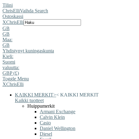
Tilini
ChrisElli
Vaihda Search
Ostoskassi
X
ChrisElli
GB
GB
Maa:
GB
Yhdistynyt kuningaskunta
Kieli:
Suomi
valuutta:
GBP (£)
Toggle Menu
X
ChrisElli
KAIKKI MERKIT
>
<
KAIKKI MERKIT
Kaikki tuotteet
Huippumerkit
Armani Exchange
Calvin Klein
Casio
Daniel Wellington
Diesel