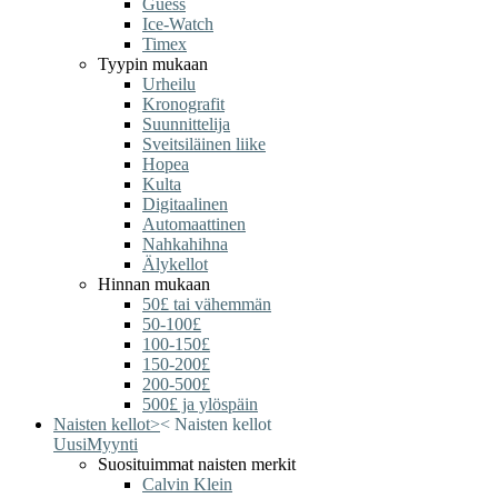
Guess
Ice-Watch
Timex
Tyypin mukaan
Urheilu
Kronografit
Suunnittelija
Sveitsiläinen liike
Hopea
Kulta
Digitaalinen
Automaattinen
Nahkahihna
Älykellot
Hinnan mukaan
50£ tai vähemmän
50-100£
100-150£
150-200£
200-500£
500£ ja ylöspäin
Naisten kellot
>
<
Naisten kellot
Uusi
Myynti
Suosituimmat naisten merkit
Calvin Klein