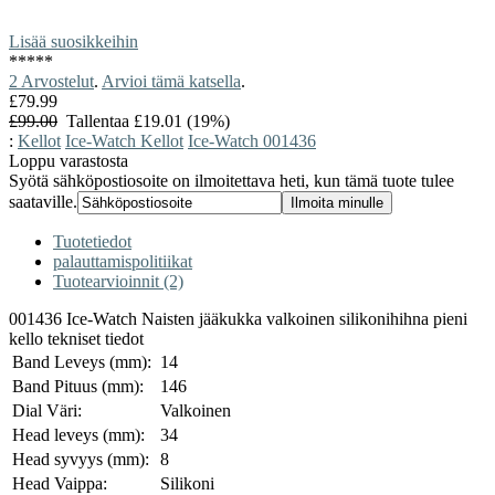
Lisää suosikkeihin
*
*
*
*
*
2 Arvostelut
.
Arvioi tämä katsella
.
£79.99
£99.00
Tallentaa £19.01 (19%)
:
Kellot
Ice-Watch Kellot
Ice-Watch 001436
Loppu varastosta
Syötä sähköpostiosoite on ilmoitettava heti, kun tämä tuote tulee
saataville.
Tuotetiedot
palauttamispolitiikat
Tuotearvioinnit (2)
001436 Ice-Watch Naisten jääkukka valkoinen silikonihihna pieni
kello tekniset tiedot
Band Leveys (mm):
14
Band Pituus (mm):
146
Dial Väri:
Valkoinen
Head leveys (mm):
34
Head syvyys (mm):
8
Head Vaippa:
Silikoni