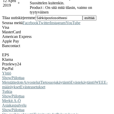
12 April
+
Suosittelen kuitenkin.
2019
Product : On sitä mitä tilasin, vaimo on
tyytyväinen
Tilaa uutiskirjeemme
Seuraa meitä
Facebook
Twitter
Instagram
YouTube
Visa
MasterCard
American Express
Apple Pay
Bancontact
EPS
Klarna
Przelewy24
PayPal
Yhtiö
Show
Piilottaa
Meistä
tiedote
Arvostelut
Tietosuojakäytäntö
Evästekäytäntö
WEEE-
määräykset
Evästeasetukset
Tutkia
Show
Piilottaa
Merkit A-Ö
Asiakaspalvelu
Show
Piilottaa