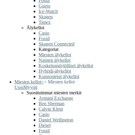
Fossil
Guess
Ice-Watch
Skagen
Timex
Älykellot
Casio
Fossil
Skagen Connected
Kategoriat
Miesten älykellot
Naisten älykellot
Kosketusnäytölliset älykellot
Hybridi-älykellot
Kunnostetut älykellot
Miesten kellot
>
<
Miesten kellot
Uusi
Myynti
Suosituimmat miesten merkit
Armani Exchange
Ben Sherman
Calvin Klein
Casio
Daniel Wellington
Diesel
Fossil