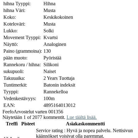
hihna Tyyppi:
Hihna
hihna Väri:
Musta
Koko:
Keskikokoinen
Koteloväri:
Musta
Lukko:
Solki
Movement Tyyppi:
Kvartsi
Näyttö:
Analoginen
Paino (grammoina):
130
pään muoto:
Pyöristää
Rannekoru / hihna:
Silikoni
sukupuoli:
Naiset
Takuuaika:
2 Years Tuottaja
Tuntimerkit:
Batonin indeksit
Tyyppi:
Rannekelloa
Vedenkestävyys:
100m
EAN:
4895164013012
Feefo
Arvostelut varten 001356
Näytetään 1 of 2077 kommentit.
Lue täältä lisää.
Treffi
Pisteet
Asiakaskommentti
Service rating : Hyvä ja nopea palvelu. Nettisivun
käännökset voisivat olla paremmat.