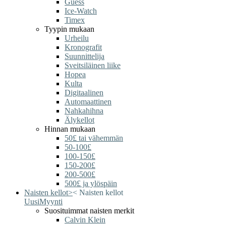
Guess
Ice-Watch
Timex
Tyypin mukaan
Urheilu
Kronografit
Suunnittelija
Sveitsiläinen liike
Hopea
Kulta
Digitaalinen
Automaattinen
Nahkahihna
Älykellot
Hinnan mukaan
50£ tai vähemmän
50-100£
100-150£
150-200£
200-500£
500£ ja ylöspäin
Naisten kellot
>
<
Naisten kellot
Uusi
Myynti
Suosituimmat naisten merkit
Calvin Klein