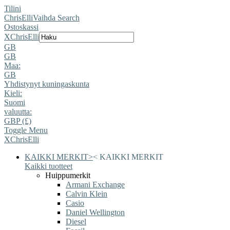
Tilini
ChrisElli
Vaihda Search
Ostoskassi
X
ChrisElli
GB
GB
Maa:
GB
Yhdistynyt kuningaskunta
Kieli:
Suomi
valuutta:
GBP (£)
Toggle Menu
X
ChrisElli
KAIKKI MERKIT
>
<
KAIKKI MERKIT
Kaikki tuotteet
Huippumerkit
Armani Exchange
Calvin Klein
Casio
Daniel Wellington
Diesel