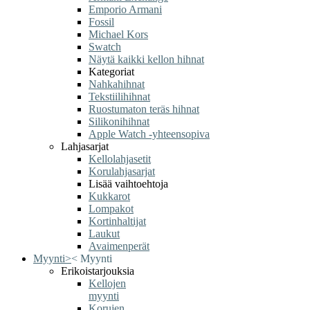
Emporio Armani
Fossil
Michael Kors
Swatch
Näytä kaikki kellon hihnat
Kategoriat
Nahkahihnat
Tekstiilihihnat
Ruostumaton teräs hihnat
Silikonihihnat
Apple Watch -yhteensopiva
Lahjasarjat
Kellolahjasetit
Korulahjasarjat
Lisää vaihtoehtoja
Kukkarot
Lompakot
Kortinhaltijat
Laukut
Avaimenperät
Myynti
>
<
Myynti
Erikoistarjouksia
Kellojen
myynti
Korujen