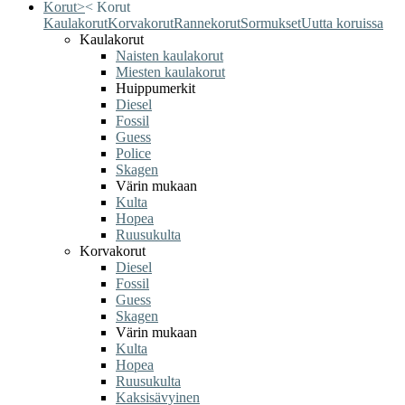
Korut
>
<
Korut
Kaulakorut
Korvakorut
Rannekorut
Sormukset
Uutta koruissa
Kaulakorut
Naisten kaulakorut
Miesten kaulakorut
Huippumerkit
Diesel
Fossil
Guess
Police
Skagen
Värin mukaan
Kulta
Hopea
Ruusukulta
Korvakorut
Diesel
Fossil
Guess
Skagen
Värin mukaan
Kulta
Hopea
Ruusukulta
Kaksisävyinen