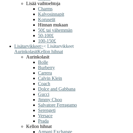
Lisää vaihtoehtoja
Charms
Kalvosinnapit
Korusetit
Hinnan mukaan
50£ tai vähemmän
50-100£
100-150£
Lisätarvikkeet
>
<
Lisätarvikkeet
Aurinkolasit
Kellon hihnat
Aurinkolasit
Bolle
Burberry
Carrera
Calvin Klein
Coach
Dolce and Gabbana
Gucci
Jimmy Choo
Salvatore Ferragamo
Serengeti
Versace
Prada
Kellon hihnat
Armani Exchange