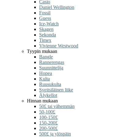
Casio
Daniel Wellington
Fossil
Guess
Ice-Watch
Skagen
Sekonda
Timex
Vivienne Westwood
Tyypin mukaan
Bangle
Rannerengas
Suunnittelija
Hopea
Kulta
Ruusukulta
Sveitsiläinen liike
Älykellot
Hinnan mukaan
50£ tai vähemmän
50-100£
100-150£
150-200£
200-500£
500£ ja ylöspäin