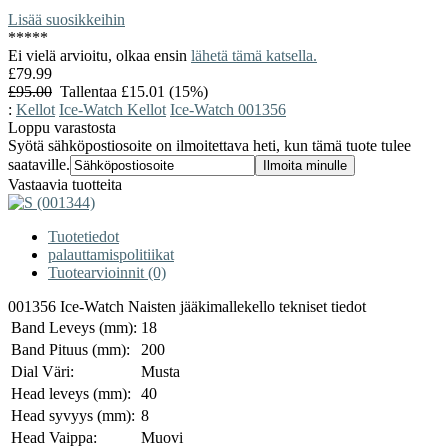
Lisää suosikkeihin
*
*
*
*
*
Ei vielä arvioitu, olkaa ensin
lähetä tämä katsella.
£79.99
£95.00
Tallentaa £15.01 (15%)
:
Kellot
Ice-Watch Kellot
Ice-Watch 001356
Loppu varastosta
Syötä sähköpostiosoite on ilmoitettava heti, kun tämä tuote tulee
saataville.
Vastaavia tuotteita
Tuotetiedot
palauttamispolitiikat
Tuotearvioinnit (0)
001356 Ice-Watch Naisten jääkimallekello tekniset tiedot
Band Leveys (mm):
18
Band Pituus (mm):
200
Dial Väri:
Musta
Head leveys (mm):
40
Head syvyys (mm):
8
Head Vaippa:
Muovi