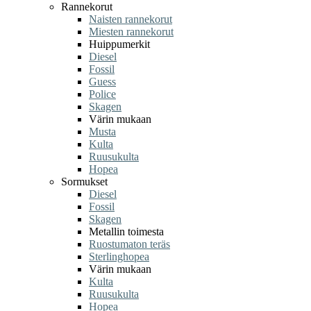
Rannekorut
Naisten rannekorut
Miesten rannekorut
Huippumerkit
Diesel
Fossil
Guess
Police
Skagen
Värin mukaan
Musta
Kulta
Ruusukulta
Hopea
Sormukset
Diesel
Fossil
Skagen
Metallin toimesta
Ruostumaton teräs
Sterlinghopea
Värin mukaan
Kulta
Ruusukulta
Hopea