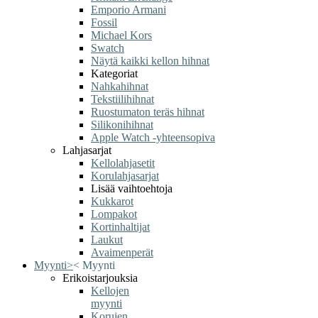
Emporio Armani
Fossil
Michael Kors
Swatch
Näytä kaikki kellon hihnat
Kategoriat
Nahkahihnat
Tekstiilihihnat
Ruostumaton teräs hihnat
Silikonihihnat
Apple Watch -yhteensopiva
Lahjasarjat
Kellolahjasetit
Korulahjasarjat
Lisää vaihtoehtoja
Kukkarot
Lompakot
Kortinhaltijat
Laukut
Avaimenperät
Myynti
>
<
Myynti
Erikoistarjouksia
Kellojen
myynti
Korujen