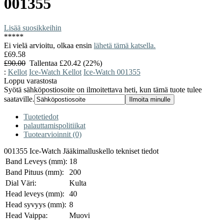
001355
Lisää suosikkeihin
*
*
*
*
*
Ei vielä arvioitu, olkaa ensin
lähetä tämä katsella.
£69.58
£90.00
Tallentaa £20.42 (22%)
:
Kellot
Ice-Watch Kellot
Ice-Watch 001355
Loppu varastosta
Syötä sähköpostiosoite on ilmoitettava heti, kun tämä tuote tulee
saataville.
Tuotetiedot
palauttamispolitiikat
Tuotearvioinnit (0)
001355 Ice-Watch Jääkimalluskello tekniset tiedot
Band Leveys (mm):
18
Band Pituus (mm):
200
Dial Väri:
Kulta
Head leveys (mm):
40
Head syvyys (mm):
8
Head Vaippa:
Muovi