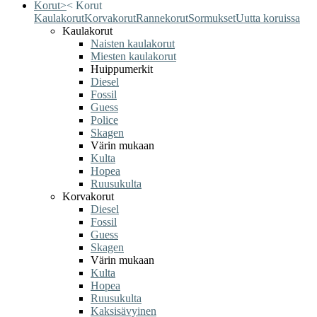
Korut
>
<
Korut
Kaulakorut
Korvakorut
Rannekorut
Sormukset
Uutta koruissa
Kaulakorut
Naisten kaulakorut
Miesten kaulakorut
Huippumerkit
Diesel
Fossil
Guess
Police
Skagen
Värin mukaan
Kulta
Hopea
Ruusukulta
Korvakorut
Diesel
Fossil
Guess
Skagen
Värin mukaan
Kulta
Hopea
Ruusukulta
Kaksisävyinen