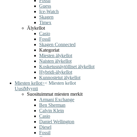
Fossil
Guess
Ice-Watch
Skagen
Timex
Älykellot
Casio
Fossil
Skagen Connected
Kategoriat
Miesten älykellot
Naisten älykellot
Kosketusnäytölliset älykellot
Hybridi-älykellot
Kunnostetut älykellot
Miesten kellot
>
<
Miesten kellot
Uusi
Myynti
Suosituimmat miesten merkit
Armani Exchange
Ben Sherman
Calvin Klein
Casio
Daniel Wellington
Diesel
Fossil