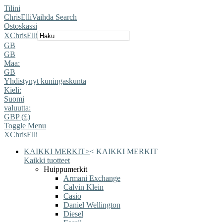
Tilini
ChrisElli
Vaihda Search
Ostoskassi
X
ChrisElli
GB
GB
Maa:
GB
Yhdistynyt kuningaskunta
Kieli:
Suomi
valuutta:
GBP (£)
Toggle Menu
X
ChrisElli
KAIKKI MERKIT
>
<
KAIKKI MERKIT
Kaikki tuotteet
Huippumerkit
Armani Exchange
Calvin Klein
Casio
Daniel Wellington
Diesel