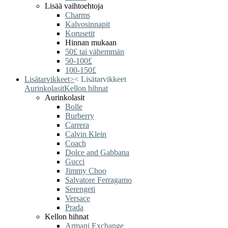
Lisää vaihtoehtoja
Charms
Kalvosinnapit
Korusetit
Hinnan mukaan
50£ tai vähemmän
50-100£
100-150£
Lisätarvikkeet
>
<
Lisätarvikkeet
Aurinkolasit
Kellon hihnat
Aurinkolasit
Bolle
Burberry
Carrera
Calvin Klein
Coach
Dolce and Gabbana
Gucci
Jimmy Choo
Salvatore Ferragamo
Serengeti
Versace
Prada
Kellon hihnat
Armani Exchange