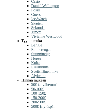
Casio
Daniel Wellington
Fossil
Guess
Ice-Watch
Skagen
Sekonda
Timex
Vivienne Westwood
Tyypin mukaan
Bangle
Rannerengas
Suunnittelija
Hopea
Kulta
Ruusukulta
Sveitsiläinen liike
Älykellot
Hinnan mukaan
50£ tai vähemmän
50-100£
100-150£
150-200£
200-500£
500£ ja ylöspäin