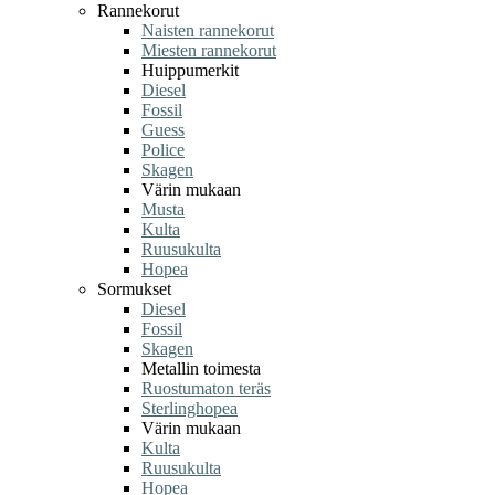
Rannekorut
Naisten rannekorut
Miesten rannekorut
Huippumerkit
Diesel
Fossil
Guess
Police
Skagen
Värin mukaan
Musta
Kulta
Ruusukulta
Hopea
Sormukset
Diesel
Fossil
Skagen
Metallin toimesta
Ruostumaton teräs
Sterlinghopea
Värin mukaan
Kulta
Ruusukulta
Hopea