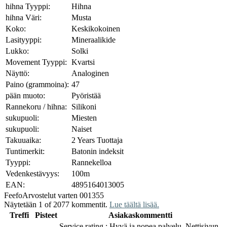
hihna Tyyppi:
Hihna
hihna Väri:
Musta
Koko:
Keskikokoinen
Lasityyppi:
Mineraalikide
Lukko:
Solki
Movement Tyyppi:
Kvartsi
Näyttö:
Analoginen
Paino (grammoina):
47
pään muoto:
Pyöristää
Rannekoru / hihna:
Silikoni
sukupuoli:
Miesten
sukupuoli:
Naiset
Takuuaika:
2 Years Tuottaja
Tuntimerkit:
Batonin indeksit
Tyyppi:
Rannekelloa
Vedenkestävyys:
100m
EAN:
4895164013005
Feefo
Arvostelut varten 001355
Näytetään 1 of 2077 kommentit.
Lue täältä lisää.
Treffi
Pisteet
Asiakaskommentti
Service rating : Hyvä ja nopea palvelu. Nettisivun