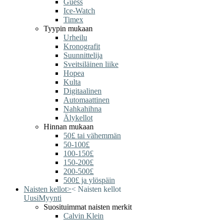
Guess
Ice-Watch
Timex
Tyypin mukaan
Urheilu
Kronografit
Suunnittelija
Sveitsiläinen liike
Hopea
Kulta
Digitaalinen
Automaattinen
Nahkahihna
Älykellot
Hinnan mukaan
50£ tai vähemmän
50-100£
100-150£
150-200£
200-500£
500£ ja ylöspäin
Naisten kellot
>
<
Naisten kellot
Uusi
Myynti
Suosituimmat naisten merkit
Calvin Klein