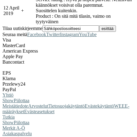
käännökset voisivat olla paremmat.
12 April
+
Suosittelen kuitenkin.
2019
Product : On sitä mitä tilasin, vaimo on
tyytyväinen
Tilaa uutiskirjeemme
Seuraa meitä
Facebook
Twitter
Instagram
YouTube
Visa
MasterCard
American Express
Apple Pay
Bancontact
EPS
Klarna
Przelewy24
PayPal
Yhtiö
Show
Piilottaa
Meistä
tiedote
Arvostelut
Tietosuojakäytäntö
Evästekäytäntö
WEEE-
määräykset
Evästeasetukset
Tutkia
Show
Piilottaa
Merkit A-Ö
Asiakaspalvelu