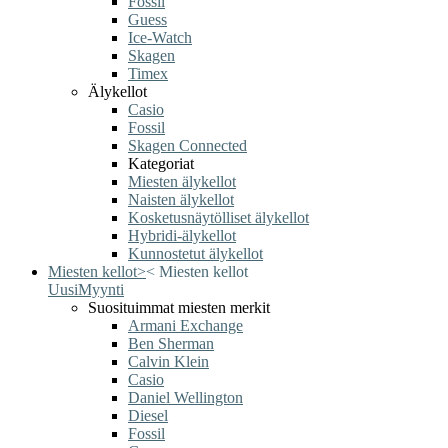
Fossil
Guess
Ice-Watch
Skagen
Timex
Älykellot
Casio
Fossil
Skagen Connected
Kategoriat
Miesten älykellot
Naisten älykellot
Kosketusnäytölliset älykellot
Hybridi-älykellot
Kunnostetut älykellot
Miesten kellot
>
<
Miesten kellot
Uusi
Myynti
Suosituimmat miesten merkit
Armani Exchange
Ben Sherman
Calvin Klein
Casio
Daniel Wellington
Diesel
Fossil