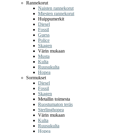
Rannekorut
Naisten rannekorut
Miesten rannekorut
Huippumerkit
Diesel
Fossil
Guess
Police
Skagen
Värin mukaan
Musta
Kulta
Ruusukulta
Hopea
Sormukset
Diesel
Fossil
Skagen
Metallin toimesta
Ruostumaton teräs
Sterlinghopea
Värin mukaan
Kulta
Ruusukulta
Hopea