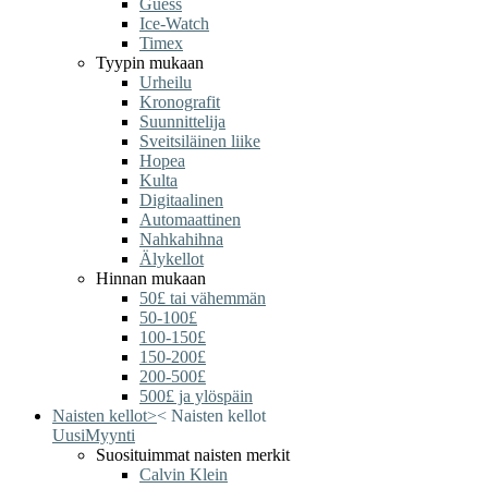
Guess
Ice-Watch
Timex
Tyypin mukaan
Urheilu
Kronografit
Suunnittelija
Sveitsiläinen liike
Hopea
Kulta
Digitaalinen
Automaattinen
Nahkahihna
Älykellot
Hinnan mukaan
50£ tai vähemmän
50-100£
100-150£
150-200£
200-500£
500£ ja ylöspäin
Naisten kellot
>
<
Naisten kellot
Uusi
Myynti
Suosituimmat naisten merkit
Calvin Klein