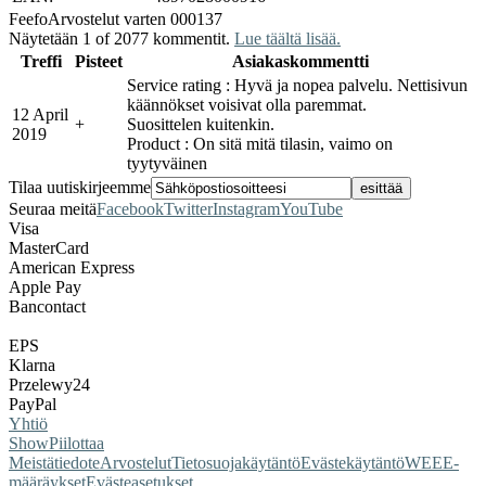
Feefo
Arvostelut varten 000137
Näytetään 1 of 2077 kommentit.
Lue täältä lisää.
Treffi
Pisteet
Asiakaskommentti
Service rating : Hyvä ja nopea palvelu. Nettisivun
käännökset voisivat olla paremmat.
12 April
+
Suosittelen kuitenkin.
2019
Product : On sitä mitä tilasin, vaimo on
tyytyväinen
Tilaa uutiskirjeemme
Seuraa meitä
Facebook
Twitter
Instagram
YouTube
Visa
MasterCard
American Express
Apple Pay
Bancontact
EPS
Klarna
Przelewy24
PayPal
Yhtiö
Show
Piilottaa
Meistä
tiedote
Arvostelut
Tietosuojakäytäntö
Evästekäytäntö
WEEE-
määräykset
Evästeasetukset