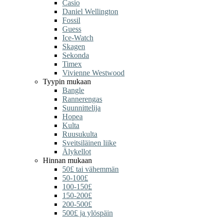
Casio
Daniel Wellington
Fossil
Guess
Ice-Watch
Skagen
Sekonda
Timex
Vivienne Westwood
Tyypin mukaan
Bangle
Rannerengas
Suunnittelija
Hopea
Kulta
Ruusukulta
Sveitsiläinen liike
Älykellot
Hinnan mukaan
50£ tai vähemmän
50-100£
100-150£
150-200£
200-500£
500£ ja ylöspäin