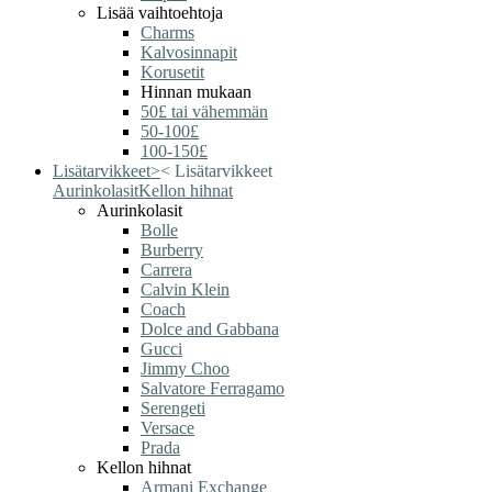
Lisää vaihtoehtoja
Charms
Kalvosinnapit
Korusetit
Hinnan mukaan
50£ tai vähemmän
50-100£
100-150£
Lisätarvikkeet
>
<
Lisätarvikkeet
Aurinkolasit
Kellon hihnat
Aurinkolasit
Bolle
Burberry
Carrera
Calvin Klein
Coach
Dolce and Gabbana
Gucci
Jimmy Choo
Salvatore Ferragamo
Serengeti
Versace
Prada
Kellon hihnat
Armani Exchange