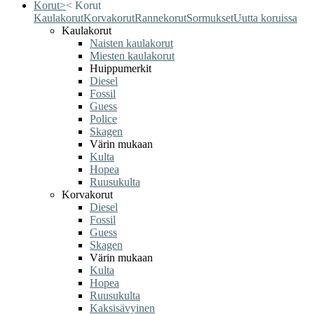
Korut
>
<
Korut
Kaulakorut
Korvakorut
Rannekorut
Sormukset
Uutta koruissa
Kaulakorut
Naisten kaulakorut
Miesten kaulakorut
Huippumerkit
Diesel
Fossil
Guess
Police
Skagen
Värin mukaan
Kulta
Hopea
Ruusukulta
Korvakorut
Diesel
Fossil
Guess
Skagen
Värin mukaan
Kulta
Hopea
Ruusukulta
Kaksisävyinen