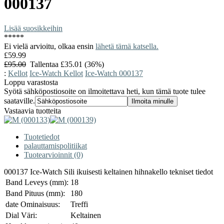
000137
Lisää suosikkeihin
*
*
*
*
*
Ei vielä arvioitu, olkaa ensin
lähetä tämä katsella.
£59.99
£95.00
Tallentaa £35.01 (36%)
:
Kellot
Ice-Watch Kellot
Ice-Watch 000137
Loppu varastosta
Syötä sähköpostiosoite on ilmoitettava heti, kun tämä tuote tulee
saataville.
Vastaavia tuotteita
Tuotetiedot
palauttamispolitiikat
Tuotearvioinnit (0)
000137 Ice-Watch Sili ikuisesti keltainen hihnakello tekniset tiedot
Band Leveys (mm):
18
Band Pituus (mm):
180
date Ominaisuus:
Treffi
Dial Väri:
Keltainen