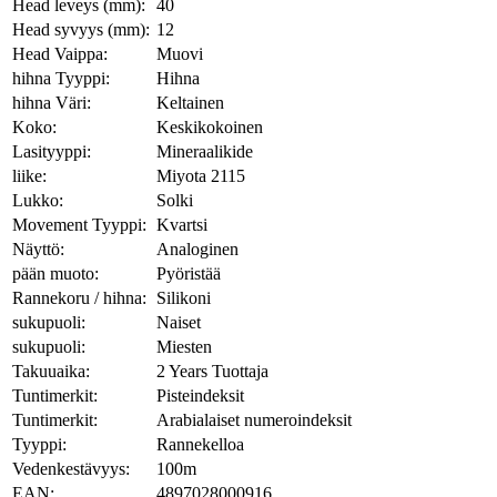
Head leveys (mm):
40
Head syvyys (mm):
12
Head Vaippa:
Muovi
hihna Tyyppi:
Hihna
hihna Väri:
Keltainen
Koko:
Keskikokoinen
Lasityyppi:
Mineraalikide
liike:
Miyota 2115
Lukko:
Solki
Movement Tyyppi:
Kvartsi
Näyttö:
Analoginen
pään muoto:
Pyöristää
Rannekoru / hihna:
Silikoni
sukupuoli:
Naiset
sukupuoli:
Miesten
Takuuaika:
2 Years Tuottaja
Tuntimerkit:
Pisteindeksit
Tuntimerkit:
Arabialaiset numeroindeksit
Tyyppi:
Rannekelloa
Vedenkestävyys:
100m
EAN:
4897028000916