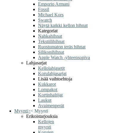
Emporio Armani
Fossil
Michael Kors
Swatch
Näytä kaikki kellon hihnat
Kategoriat
Nahkahihnat
Tekstiilihihnat
Ruostumaton teräs hihnat
Silikonihihnat
Apple Watch -yhteensopiva
Lahjasarjat
Kellolahjasetit
Korulahjasarjat
Lisää vaihtoehtoja
Kukkarot
Lompakot
Kortinhaltijat
Laukut
Avaimenperät
Myynti
>
<
Myynti
Erikoistarjouksia
Kellojen
myynti
Korujen