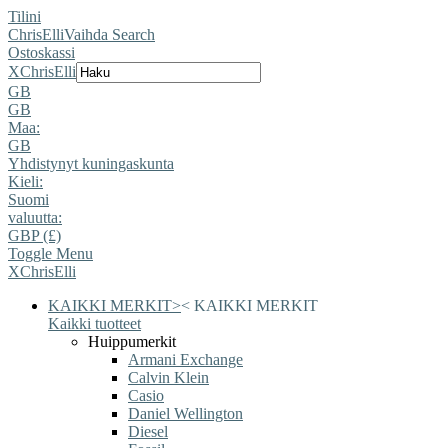
Tilini
ChrisElli
Vaihda Search
Ostoskassi
X
ChrisElli
GB
GB
Maa:
GB
Yhdistynyt kuningaskunta
Kieli:
Suomi
valuutta:
GBP (£)
Toggle Menu
X
ChrisElli
KAIKKI MERKIT
>
<
KAIKKI MERKIT
Kaikki tuotteet
Huippumerkit
Armani Exchange
Calvin Klein
Casio
Daniel Wellington
Diesel