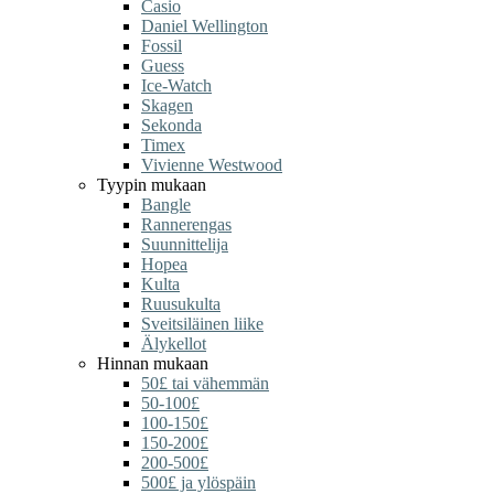
Casio
Daniel Wellington
Fossil
Guess
Ice-Watch
Skagen
Sekonda
Timex
Vivienne Westwood
Tyypin mukaan
Bangle
Rannerengas
Suunnittelija
Hopea
Kulta
Ruusukulta
Sveitsiläinen liike
Älykellot
Hinnan mukaan
50£ tai vähemmän
50-100£
100-150£
150-200£
200-500£
500£ ja ylöspäin