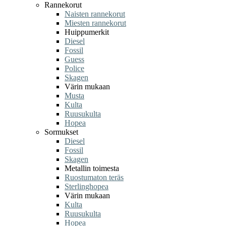
Rannekorut
Naisten rannekorut
Miesten rannekorut
Huippumerkit
Diesel
Fossil
Guess
Police
Skagen
Värin mukaan
Musta
Kulta
Ruusukulta
Hopea
Sormukset
Diesel
Fossil
Skagen
Metallin toimesta
Ruostumaton teräs
Sterlinghopea
Värin mukaan
Kulta
Ruusukulta
Hopea