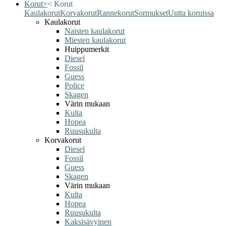
Korut
>
<
Korut
Kaulakorut
Korvakorut
Rannekorut
Sormukset
Uutta koruissa
Kaulakorut
Naisten kaulakorut
Miesten kaulakorut
Huippumerkit
Diesel
Fossil
Guess
Police
Skagen
Värin mukaan
Kulta
Hopea
Ruusukulta
Korvakorut
Diesel
Fossil
Guess
Skagen
Värin mukaan
Kulta
Hopea
Ruusukulta
Kaksisävyinen