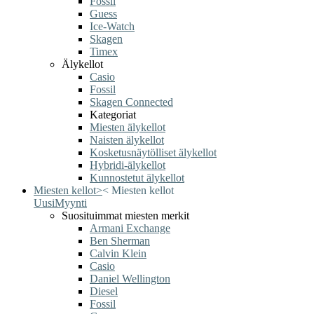
Fossil
Guess
Ice-Watch
Skagen
Timex
Älykellot
Casio
Fossil
Skagen Connected
Kategoriat
Miesten älykellot
Naisten älykellot
Kosketusnäytölliset älykellot
Hybridi-älykellot
Kunnostetut älykellot
Miesten kellot
>
<
Miesten kellot
Uusi
Myynti
Suosituimmat miesten merkit
Armani Exchange
Ben Sherman
Calvin Klein
Casio
Daniel Wellington
Diesel
Fossil