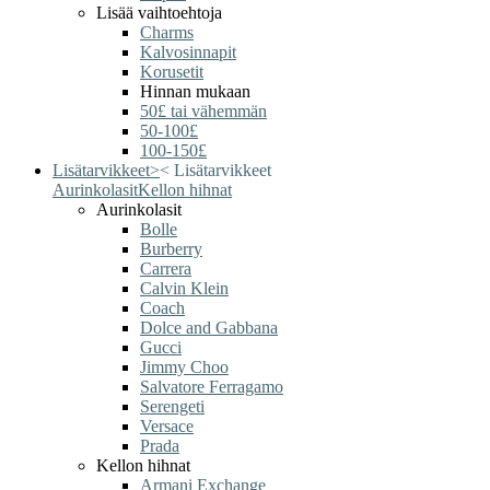
Lisää vaihtoehtoja
Charms
Kalvosinnapit
Korusetit
Hinnan mukaan
50£ tai vähemmän
50-100£
100-150£
Lisätarvikkeet
>
<
Lisätarvikkeet
Aurinkolasit
Kellon hihnat
Aurinkolasit
Bolle
Burberry
Carrera
Calvin Klein
Coach
Dolce and Gabbana
Gucci
Jimmy Choo
Salvatore Ferragamo
Serengeti
Versace
Prada
Kellon hihnat
Armani Exchange