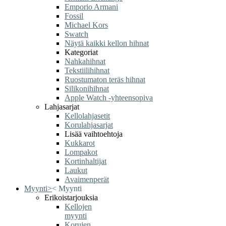
Emporio Armani
Fossil
Michael Kors
Swatch
Näytä kaikki kellon hihnat
Kategoriat
Nahkahihnat
Tekstiilihihnat
Ruostumaton teräs hihnat
Silikonihihnat
Apple Watch -yhteensopiva
Lahjasarjat
Kellolahjasetit
Korulahjasarjat
Lisää vaihtoehtoja
Kukkarot
Lompakot
Kortinhaltijat
Laukut
Avaimenperät
Myynti
>
<
Myynti
Erikoistarjouksia
Kellojen
myynti
Korujen