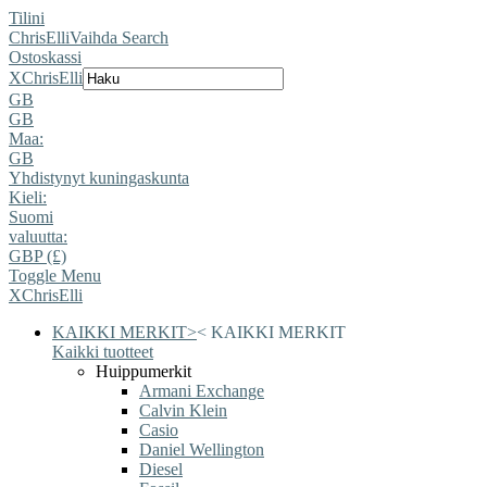
Tilini
ChrisElli
Vaihda Search
Ostoskassi
X
ChrisElli
GB
GB
Maa:
GB
Yhdistynyt kuningaskunta
Kieli:
Suomi
valuutta:
GBP (£)
Toggle Menu
X
ChrisElli
KAIKKI MERKIT
>
<
KAIKKI MERKIT
Kaikki tuotteet
Huippumerkit
Armani Exchange
Calvin Klein
Casio
Daniel Wellington
Diesel