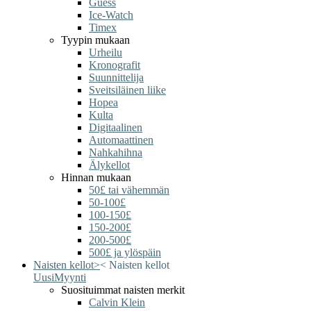
Guess
Ice-Watch
Timex
Tyypin mukaan
Urheilu
Kronografit
Suunnittelija
Sveitsiläinen liike
Hopea
Kulta
Digitaalinen
Automaattinen
Nahkahihna
Älykellot
Hinnan mukaan
50£ tai vähemmän
50-100£
100-150£
150-200£
200-500£
500£ ja ylöspäin
Naisten kellot
>
<
Naisten kellot
Uusi
Myynti
Suosituimmat naisten merkit
Calvin Klein