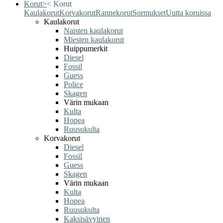
Korut
>
<
Korut
Kaulakorut
Korvakorut
Rannekorut
Sormukset
Uutta koruissa
Kaulakorut
Naisten kaulakorut
Miesten kaulakorut
Huippumerkit
Diesel
Fossil
Guess
Police
Skagen
Värin mukaan
Kulta
Hopea
Ruusukulta
Korvakorut
Diesel
Fossil
Guess
Skagen
Värin mukaan
Kulta
Hopea
Ruusukulta
Kaksisävyinen