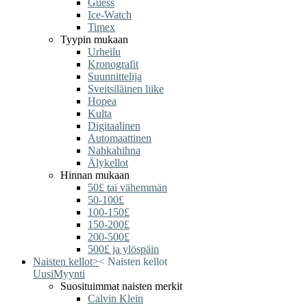
Guess
Ice-Watch
Timex
Tyypin mukaan
Urheilu
Kronografit
Suunnittelija
Sveitsiläinen liike
Hopea
Kulta
Digitaalinen
Automaattinen
Nahkahihna
Älykellot
Hinnan mukaan
50£ tai vähemmän
50-100£
100-150£
150-200£
200-500£
500£ ja ylöspäin
Naisten kellot
>
<
Naisten kellot
Uusi
Myynti
Suosituimmat naisten merkit
Calvin Klein