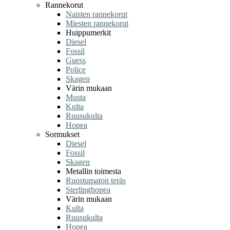
Rannekorut
Naisten rannekorut
Miesten rannekorut
Huippumerkit
Diesel
Fossil
Guess
Police
Skagen
Värin mukaan
Musta
Kulta
Ruusukulta
Hopea
Sormukset
Diesel
Fossil
Skagen
Metallin toimesta
Ruostumaton teräs
Sterlinghopea
Värin mukaan
Kulta
Ruusukulta
Hopea