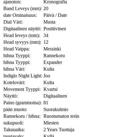
ajanoton:
Kronografia
Band Leveys (mm):
20
date Ominaisuus:
Päivä / Date
Dial Väri:
Musta
Digitaalinen näyttö:
Positiivinen
Head leveys (mm):
34
Head syvyys (mm):
12
Head Vaippa:
Messinki
hihna Tyyppi:
Rannekoru
hihna Tyyppi:
Expander
hihna Väri:
Kulta
Indiglo Night Light:
Joo
Koteloväri:
Kulta
Movement Tyyppi:
Kvartsi
Näyttö:
Digitaalinen
Paino (grammoina):
81
pään muoto:
Suorakulmio
Rannekoru / hihna:
Ruostumaton teräs
sukupuoli:
Miesten
Takuuaika:
2 Years Tuottaja
taustavalo:
Kyllä