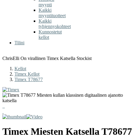
myynti
Kaikki
myyntituotteet
Kaikki
tyhjennyskohteet
Kunnostetut
kellot
Tilini
ChrisElli On virallinen Timex Katsella Stockist
Kellot
Timex Kellot
Timex T78677
Timex
Miesten Katsella
T78677