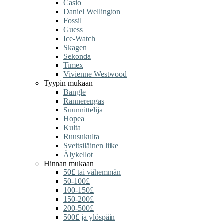
Casio
Daniel Wellington
Fossil
Guess
Ice-Watch
Skagen
Sekonda
Timex
Vivienne Westwood
Tyypin mukaan
Bangle
Rannerengas
Suunnittelija
Hopea
Kulta
Ruusukulta
Sveitsiläinen liike
Älykellot
Hinnan mukaan
50£ tai vähemmän
50-100£
100-150£
150-200£
200-500£
500£ ja ylöspäin