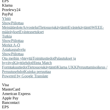
EPS
Klarna
Przelewy24
PayPal
Yhtiö
Show
Piilottaa
Meistä
tiedote
Arvostelut
Tietosuojakäytäntö
Evästekäytäntö
WEEE-
määräykset
Evästeasetukset
Tutkia
Show
Piilottaa
Merkit A-Ö
Asiakaspalvelu
Show
Piilottaa
Ota meihin yhteyttä
Toimitustiedot
Palautukset ja
hyvitys
Käyttöehdot
Hinta Match
Form
takuutiedot
Tietosuojakäytäntö
Klarna UKK
Peruuttamisoikeus /
Peruutusehdot
Kuinka peruuttaa
Powered by Google Translate
Visa
MasterCard
American Express
Apple Pay
Bancontact
EPS