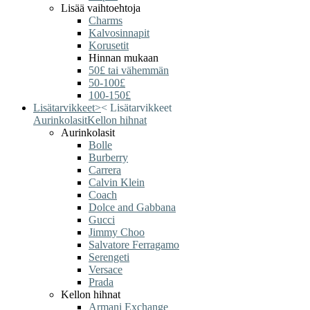
Lisää vaihtoehtoja
Charms
Kalvosinnapit
Korusetit
Hinnan mukaan
50£ tai vähemmän
50-100£
100-150£
Lisätarvikkeet
>
<
Lisätarvikkeet
Aurinkolasit
Kellon hihnat
Aurinkolasit
Bolle
Burberry
Carrera
Calvin Klein
Coach
Dolce and Gabbana
Gucci
Jimmy Choo
Salvatore Ferragamo
Serengeti
Versace
Prada
Kellon hihnat
Armani Exchange