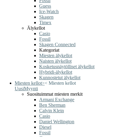
Fossil
Guess
Ice-Watch
Skagen
Timex
Älykellot
Casio
Fossil
Skagen Connected
Kategoriat
Miesten älykellot
Naisten älykellot
Kosketusnäytölliset älykellot
Hybridi-älykellot
Kunnostetut älykellot
Miesten kellot
>
<
Miesten kellot
Uusi
Myynti
Suosituimmat miesten merkit
Armani Exchange
Ben Sherman
Calvin Klein
Casio
Daniel Wellington
Diesel
Fossil