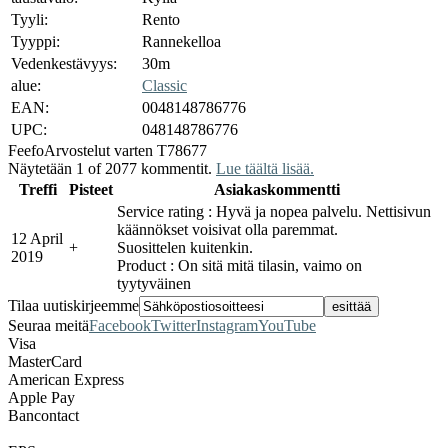
Tyyli:
Rento
Tyyppi:
Rannekelloa
Vedenkestävyys:
30m
alue:
Classic
EAN:
0048148786776
UPC:
048148786776
Feefo
Arvostelut varten T78677
Näytetään 1 of 2077 kommentit.
Lue täältä lisää.
Treffi
Pisteet
Asiakaskommentti
Service rating : Hyvä ja nopea palvelu. Nettisivun
käännökset voisivat olla paremmat.
12 April
+
Suosittelen kuitenkin.
2019
Product : On sitä mitä tilasin, vaimo on
tyytyväinen
Tilaa uutiskirjeemme
Seuraa meitä
Facebook
Twitter
Instagram
YouTube
Visa
MasterCard
American Express
Apple Pay
Bancontact