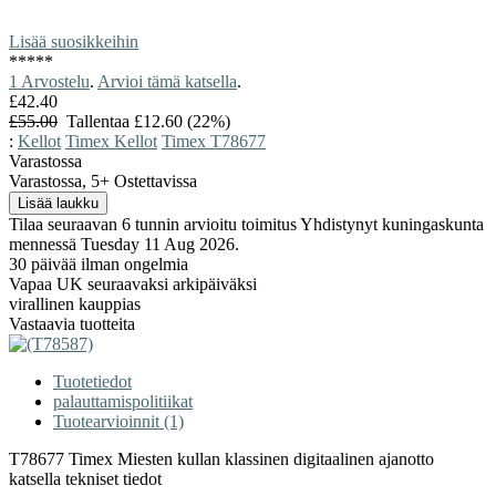
Lisää suosikkeihin
*
*
*
*
*
1 Arvostelu
.
Arvioi tämä katsella
.
£42.40
£55.00
Tallentaa £12.60 (22%)
:
Kellot
Timex Kellot
Timex T78677
Varastossa
Varastossa, 5+ Ostettavissa
Tilaa seuraavan 6 tunnin arvioitu toimitus Yhdistynyt kuningaskunta
mennessä Tuesday 11 Aug 2026.
30 päivää ilman ongelmia
Vapaa UK seuraavaksi arkipäiväksi
virallinen kauppias
Vastaavia tuotteita
Tuotetiedot
palauttamispolitiikat
Tuotearvioinnit (1)
T78677 Timex Miesten kullan klassinen digitaalinen ajanotto
katsella tekniset tiedot