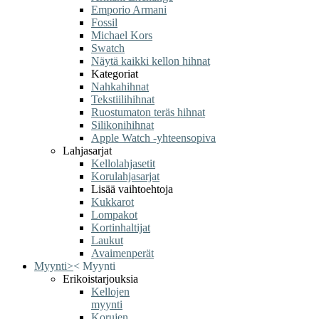
Emporio Armani
Fossil
Michael Kors
Swatch
Näytä kaikki kellon hihnat
Kategoriat
Nahkahihnat
Tekstiilihihnat
Ruostumaton teräs hihnat
Silikonihihnat
Apple Watch -yhteensopiva
Lahjasarjat
Kellolahjasetit
Korulahjasarjat
Lisää vaihtoehtoja
Kukkarot
Lompakot
Kortinhaltijat
Laukut
Avaimenperät
Myynti
>
<
Myynti
Erikoistarjouksia
Kellojen
myynti
Korujen