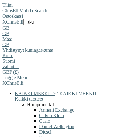
Tilini
ChrisElli
Vaihda Search
Ostoskassi
X
ChrisElli
GB
GB
Maa:
GB
Yhdistynyt kuningaskunta
Kieli:
Suomi
valuutta:
GBP (£)
Toggle Menu
X
ChrisElli
KAIKKI MERKIT
>
<
KAIKKI MERKIT
Kaikki tuotteet
Huippumerkit
Armani Exchange
Calvin Klein
Casio
Daniel Wellington
Diesel