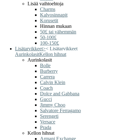
Lisää vaihtoehtoja
Charms
Kalvosinnapit
Korusetit
Hinnan mukaan
50£ tai vähemmän
50-100£
100-150£
Lisätarvikkeet
>
<
Lisätarvikkeet
Aurinkolasit
Kellon hihnat
Aurinkolasit
Bolle
Burberry
Carrera
Calvin Klein
Coach
Dolce and Gabbana
Gucci
Jimmy Choo
Salvatore Ferragamo
Serengeti
Versace
Prada
Kellon hihnat
Armani Exchange