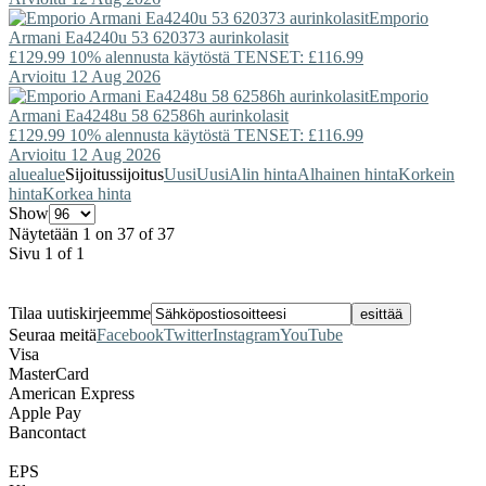
Emporio
Armani
Ea4240u 53 620373 aurinkolasit
£129.99
10% alennusta käytöstä TENSET: £116.99
Arvioitu 12 Aug 2026
Emporio
Armani
Ea4248u 58 62586h aurinkolasit
£129.99
10% alennusta käytöstä TENSET: £116.99
Arvioitu 12 Aug 2026
alue
alue
Sijoitus
sijoitus
Uusi
Uusi
Alin hinta
Alhainen hinta
Korkein
hinta
Korkea hinta
Show
Näytetään 1 on 37 of 37
Sivu 1 of 1
Tilaa uutiskirjeemme
Seuraa meitä
Facebook
Twitter
Instagram
YouTube
Visa
MasterCard
American Express
Apple Pay
Bancontact
EPS