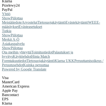
Klarna
Przelewy24
PayPal
Yhtiö
Show
Piilottaa
Meistä
tiedote
Arvostelut
Tietosuojakäytäntö
Evästekäytäntö
WEEE-
määräykset
Evästeasetukset
Tutkia
Show
Piilottaa
Merkit A-Ö
Asiakaspalvelu
Show
Piilottaa
Ota meihin yhteyttä
Toimitustiedot
Palautukset ja
hyvitys
Käyttöehdot
Hinta Match
Form
takuutiedot
Tietosuojakäytäntö
Klarna UKK
Peruuttamisoikeus /
Peruutusehdot
Kuinka peruuttaa
Powered by Google Translate
Visa
MasterCard
American Express
Apple Pay
Bancontact
EPS
Klarna