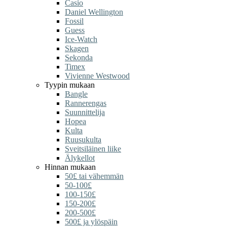
Casio
Daniel Wellington
Fossil
Guess
Ice-Watch
Skagen
Sekonda
Timex
Vivienne Westwood
Tyypin mukaan
Bangle
Rannerengas
Suunnittelija
Hopea
Kulta
Ruusukulta
Sveitsiläinen liike
Älykellot
Hinnan mukaan
50£ tai vähemmän
50-100£
100-150£
150-200£
200-500£
500£ ja ylöspäin