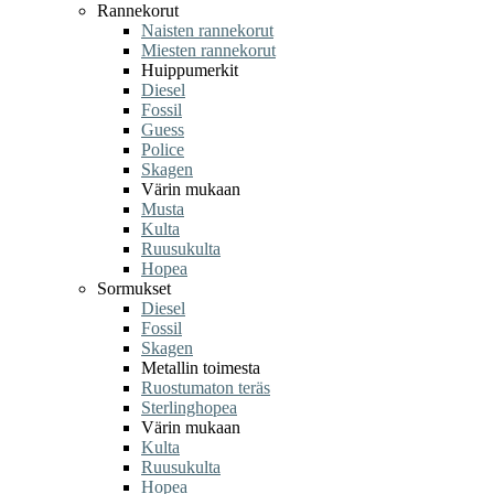
Rannekorut
Naisten rannekorut
Miesten rannekorut
Huippumerkit
Diesel
Fossil
Guess
Police
Skagen
Värin mukaan
Musta
Kulta
Ruusukulta
Hopea
Sormukset
Diesel
Fossil
Skagen
Metallin toimesta
Ruostumaton teräs
Sterlinghopea
Värin mukaan
Kulta
Ruusukulta
Hopea