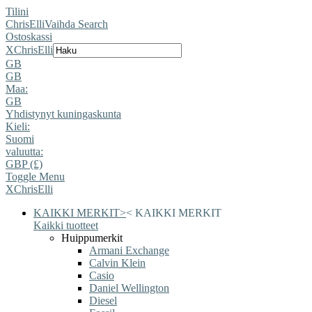
Tilini
ChrisElli
Vaihda Search
Ostoskassi
X
ChrisElli
GB
GB
Maa:
GB
Yhdistynyt kuningaskunta
Kieli:
Suomi
valuutta:
GBP (£)
Toggle Menu
X
ChrisElli
KAIKKI MERKIT
>
<
KAIKKI MERKIT
Kaikki tuotteet
Huippumerkit
Armani Exchange
Calvin Klein
Casio
Daniel Wellington
Diesel