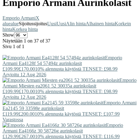
Emporio Armani Aurinkolasit
Emporio Armani
X
alue
alue
Sijoitus
sijoitus
Uusi
Uusi
Alin hinta
Alhainen hinta
Korkein
hinta
Korkea hinta
Show
Näytetään 1 on 37 of 37
Sivu 1 of 1
Emporio
Armani
Ea4128f 54 57494z aurinkolasit
£109.99
£170.00
10% alennusta käytöstä TENSET: £98.99
Arvioitu 12 Aug 2026
Emporio
Armani
Miesten ea2061 52 30035a aurinkolasit
£109.99
£170.00
10% alennusta käytöstä TENSET: £98.99
Arvioitu 12 Aug 2026
Emporio Armani
Ea2145 59 33598e aurinkolasit
£119.99
£200.00
10% alennusta käytöstä TENSET: £107.99
Varastossa
Emporio
Armani
Ea4166z 30 58726g aurinkolasit
£129.99
£267.00
10% alennusta käytöstä TENSET: £116.99