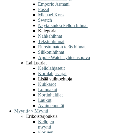
Emporio Armani
Fossil
Michael Kors
Swatch
Näytä kaikki kellon hihnat
Kategoriat
Nahkahihnat
Tekstiilihihnat
Ruostumaton teräs hihnat
Silikonihihnat
Apple Watch -yhteensopiva
Lahjasarjat
Kellolahjasetit
Korulahjasarjat
Lisää vaihtoehtoja
Kukkarot
Lompakot
Kortinhaltijat
Laukut
Avaimenperät
Myynti
>
<
Myynti
Erikoistarjouksia
Kellojen
myynti
Korujen