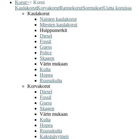
Korut
>
<
Korut
Kaulakorut
Korvakorut
Rannekorut
Sormukset
Uutta koruissa
Kaulakorut
Naisten kaulakorut
Miesten kaulakorut
Huippumerkit
Diesel
Fossil
Guess
Police
Skagen
Värin mukaan
Kulta
Hopea
Ruusukulta
Korvakorut
Diesel
Fossil
Guess
Skagen
Värin mukaan
Kulta
Hopea
Ruusukulta
Kaksisävyinen