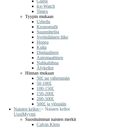
Guess
Ice-Watch
Timex
Tyypin mukaan
Urheilu
Kronografit
Suunnittelija
Sveitsiläinen liike
Hopea
Kulta
Digitaalinen
Automaattinen
Nahkahihna
Älykellot
Hinnan mukaan
50£ tai vähemmän
50-100£
100-150£
150-200£
200-500£
500£ ja ylöspäin
Naisten kellot
>
<
Naisten kellot
Uusi
Myynti
Suosituimmat naisten merkit
Calvin Klein