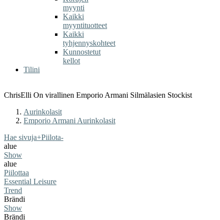
myynti
Kaikki
myyntituotteet
Kaikki
tyhjennyskohteet
Kunnostetut
kellot
Tilini
ChrisElli On virallinen Emporio Armani Silmälasien Stockist
Aurinkolasit
Emporio Armani Aurinkolasit
Hae sivuja
+
Piilota
-
alue
Show
alue
Piilottaa
Essential Leisure
Trend
Brändi
Show
Brändi