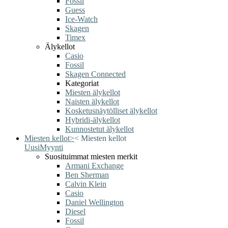
Fossil
Guess
Ice-Watch
Skagen
Timex
Älykellot
Casio
Fossil
Skagen Connected
Kategoriat
Miesten älykellot
Naisten älykellot
Kosketusnäytölliset älykellot
Hybridi-älykellot
Kunnostetut älykellot
Miesten kellot
>
<
Miesten kellot
Uusi
Myynti
Suosituimmat miesten merkit
Armani Exchange
Ben Sherman
Calvin Klein
Casio
Daniel Wellington
Diesel
Fossil