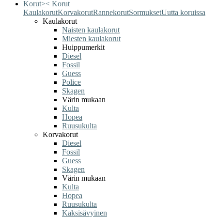
Korut
>
<
Korut
Kaulakorut
Korvakorut
Rannekorut
Sormukset
Uutta koruissa
Kaulakorut
Naisten kaulakorut
Miesten kaulakorut
Huippumerkit
Diesel
Fossil
Guess
Police
Skagen
Värin mukaan
Kulta
Hopea
Ruusukulta
Korvakorut
Diesel
Fossil
Guess
Skagen
Värin mukaan
Kulta
Hopea
Ruusukulta
Kaksisävyinen