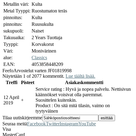
Metallin väri:
Kulta
Metal Tyyppi:
Ruostumaton teräs
pinnoitus:
Kulta
pinnoitus:
Ruusukulta
sukupuoli:
Naiset
Takuuaika:
2 Years Tuottaja
Tyyppi:
Korvakorut
Väri:
Monivärinen
alue:
Classics
EAN:
4053858448209
Feefo
Arvostelut varten JF01819998
Näytetään 1 of 2077 kommentit.
Lue täältä lisää.
Treffi
Pisteet
Asiakaskommentti
Service rating : Hyvä ja nopea palvelu. Nettisivun
käännökset voisivat olla paremmat.
12 April
+
Suosittelen kuitenkin.
2019
Product : On sitä mitä tilasin, vaimo on
tyytyväinen
Tilaa uutiskirjeemme
Seuraa meitä
Facebook
Twitter
Instagram
YouTube
Visa
MasterCard