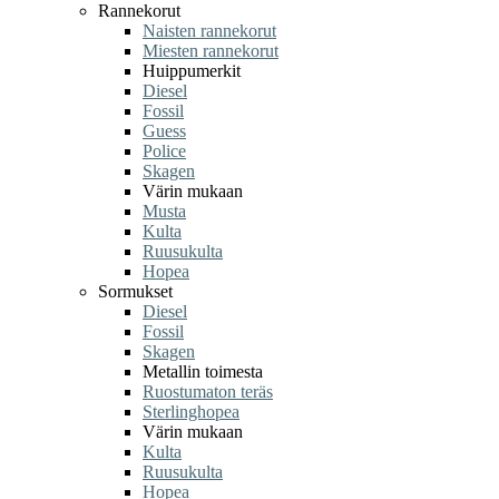
Rannekorut
Naisten rannekorut
Miesten rannekorut
Huippumerkit
Diesel
Fossil
Guess
Police
Skagen
Värin mukaan
Musta
Kulta
Ruusukulta
Hopea
Sormukset
Diesel
Fossil
Skagen
Metallin toimesta
Ruostumaton teräs
Sterlinghopea
Värin mukaan
Kulta
Ruusukulta
Hopea