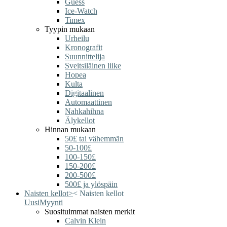
Guess
Ice-Watch
Timex
Tyypin mukaan
Urheilu
Kronografit
Suunnittelija
Sveitsiläinen liike
Hopea
Kulta
Digitaalinen
Automaattinen
Nahkahihna
Älykellot
Hinnan mukaan
50£ tai vähemmän
50-100£
100-150£
150-200£
200-500£
500£ ja ylöspäin
Naisten kellot
>
<
Naisten kellot
Uusi
Myynti
Suosituimmat naisten merkit
Calvin Klein