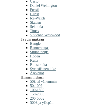
Casio
Daniel Wellington
Fossil
Guess
Ice-Watch
Skagen
Sekonda
Timex
Vivienne Westwood
Tyypin mukaan
Bangle
Rannerengas
Suunnittelija
Hopea
Kulta
Ruusukulta
Sveitsiläinen liike
Älykellot
Hinnan mukaan
50£ tai vähemmän
50-100£
100-150£
150-200£
200-500£
500£ ja ylöspäin