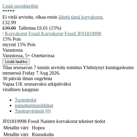
Lisää suosikkeihin
*
*
*
*
*
Ei vielä arvioitu, olkaa ensin
lähetä tämä korvakorut.
£32.99
£39.00
Tallentaa £6.01 (15%)
:
Korvakorut
Fossil Korvakorut
Fossil JF01819998
15%
Pois
myynti 15% Pois
Varastossa
Varastossa, 5+ Ostettavissa
Tilaa seuraavan 7 tunnin arvioitu toimitus Yhdistynyt kuningaskunta
mennessä Friday 7 Aug 2026.
30 päivää ilman ongelmia
Vapaa UK seuraavaksi arkipäiväksi
virallinen kauppias
Tuotetiedot
palauttamispolitiikat
Tuotearvioinnit (0)
JF01819998 Fossil Naisten korvakorut tekniset tiedot
Metallin väri:
Hopea
Metallin väri:
Ruusukulta