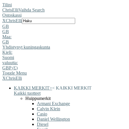
Tilini
ChrisElli
Vaihda Search
Ostoskassi
X
ChrisElli
GB
GB
Maa:
GB
Yhdistynyt kuningaskunta
Kieli:
Suomi
valuutta:
GBP (£)
Toggle Menu
X
ChrisElli
KAIKKI MERKIT
>
<
KAIKKI MERKIT
Kaikki tuotteet
Huippumerkit
Armani Exchange
Calvin Klein
Casio
Daniel Wellington
Diesel