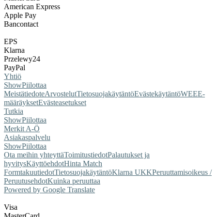
American Express
Apple Pay
Bancontact
EPS
Klarna
Przelewy24
PayPal
Yhtiö
Show
Piilottaa
Meistä
tiedote
Arvostelut
Tietosuojakäytäntö
Evästekäytäntö
WEEE-
määräykset
Evästeasetukset
Tutkia
Show
Piilottaa
Merkit A-Ö
Asiakaspalvelu
Show
Piilottaa
Ota meihin yhteyttä
Toimitustiedot
Palautukset ja
hyvitys
Käyttöehdot
Hinta Match
Form
takuutiedot
Tietosuojakäytäntö
Klarna UKK
Peruuttamisoikeus /
Peruutusehdot
Kuinka peruuttaa
Powered by Google Translate
Visa
MasterCard