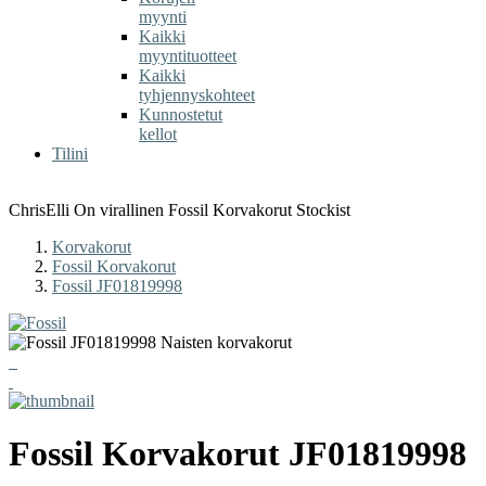
myynti
Kaikki
myyntituotteet
Kaikki
tyhjennyskohteet
Kunnostetut
kellot
Tilini
ChrisElli On virallinen Fossil Korvakorut Stockist
Korvakorut
Fossil Korvakorut
Fossil JF01819998
Fossil
Korvakorut
JF01819998