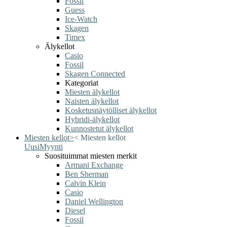
Fossil
Guess
Ice-Watch
Skagen
Timex
Älykellot
Casio
Fossil
Skagen Connected
Kategoriat
Miesten älykellot
Naisten älykellot
Kosketusnäytölliset älykellot
Hybridi-älykellot
Kunnostetut älykellot
Miesten kellot
>
<
Miesten kellot
Uusi
Myynti
Suosituimmat miesten merkit
Armani Exchange
Ben Sherman
Calvin Klein
Casio
Daniel Wellington
Diesel
Fossil