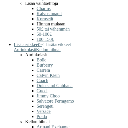
Lisää vaihtoehtoja
Charms
Kalvosinnapit
Korusetit
Hinnan mukaan
50£ tai vähemmän
50-100£
100-150£
Lisätarvikkeet
>
<
Lisätarvikkeet
Aurinkolasit
Kellon hihnat
Aurinkolasit
Bolle
Burberry
Carrera
Calvin Klein
Coach
Dolce and Gabbana
Gucci
Jimmy Choo
Salvatore Ferragamo
Serengeti
Versace
Prada
Kellon hihnat
Armani Exchange