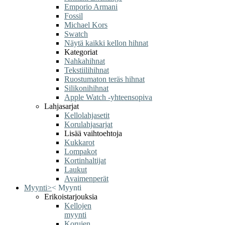
Emporio Armani
Fossil
Michael Kors
Swatch
Näytä kaikki kellon hihnat
Kategoriat
Nahkahihnat
Tekstiilihihnat
Ruostumaton teräs hihnat
Silikonihihnat
Apple Watch -yhteensopiva
Lahjasarjat
Kellolahjasetit
Korulahjasarjat
Lisää vaihtoehtoja
Kukkarot
Lompakot
Kortinhaltijat
Laukut
Avaimenperät
Myynti
>
<
Myynti
Erikoistarjouksia
Kellojen
myynti
Korujen