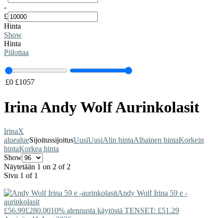
-
£
Hinta
Show
Hinta
Piilottaa
£
0
£
1057
Irina Andy Wolf Aurinkolasit
Irina
X
alue
alue
Sijoitus
sijoitus
Uusi
Uusi
Alin hinta
Alhainen hinta
Korkein
hinta
Korkea hinta
Show
Näytetään 1 on 2 of 2
Sivu 1 of 1
Andy Wolf
Irina 59 e -
aurinkolasit
£56.99
£280.00
10% alennusta käytöstä TENSET: £51.29