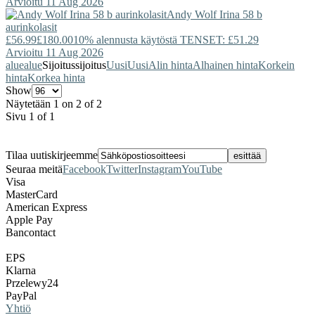
Arvioitu 11 Aug 2026
Andy Wolf
Irina 58 b
aurinkolasit
£56.99
£180.00
10% alennusta käytöstä TENSET: £51.29
Arvioitu 11 Aug 2026
alue
alue
Sijoitus
sijoitus
Uusi
Uusi
Alin hinta
Alhainen hinta
Korkein
hinta
Korkea hinta
Show
Näytetään 1 on 2 of 2
Sivu 1 of 1
Tilaa uutiskirjeemme
Seuraa meitä
Facebook
Twitter
Instagram
YouTube
Visa
MasterCard
American Express
Apple Pay
Bancontact
EPS
Klarna
Przelewy24
PayPal
Yhtiö