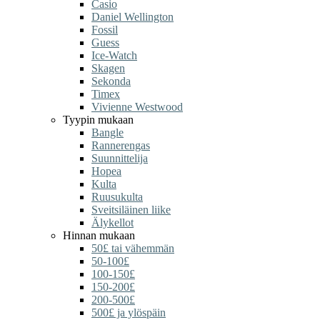
Casio
Daniel Wellington
Fossil
Guess
Ice-Watch
Skagen
Sekonda
Timex
Vivienne Westwood
Tyypin mukaan
Bangle
Rannerengas
Suunnittelija
Hopea
Kulta
Ruusukulta
Sveitsiläinen liike
Älykellot
Hinnan mukaan
50£ tai vähemmän
50-100£
100-150£
150-200£
200-500£
500£ ja ylöspäin