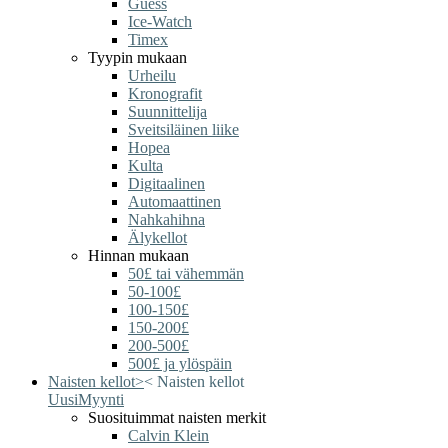
Guess
Ice-Watch
Timex
Tyypin mukaan
Urheilu
Kronografit
Suunnittelija
Sveitsiläinen liike
Hopea
Kulta
Digitaalinen
Automaattinen
Nahkahihna
Älykellot
Hinnan mukaan
50£ tai vähemmän
50-100£
100-150£
150-200£
200-500£
500£ ja ylöspäin
Naisten kellot
>
<
Naisten kellot
Uusi
Myynti
Suosituimmat naisten merkit
Calvin Klein