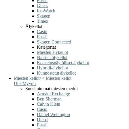
Fossil
Guess
Ice-Watch
Skagen
Timex
Älykellot
Casio
Fossil
Skagen Connected
Kategoriat
Miesten älykellot
Naisten älykellot
Kosketusnäytölliset älykellot
Hybridi-älykellot
Kunnostetut älykellot
Miesten kellot
>
<
Miesten kellot
Uusi
Myynti
Suosituimmat miesten merkit
Armani Exchange
Ben Sherman
Calvin Klein
Casio
Daniel Wellington
Diesel
Fossil