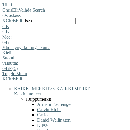
Tilini
ChrisElli
Vaihda Search
Ostoskassi
X
ChrisElli
GB
GB
Maa:
GB
Yhdistynyt kuningaskunta
Kieli:
Suomi
valuutta:
GBP (£)
Toggle Menu
X
ChrisElli
KAIKKI MERKIT
>
<
KAIKKI MERKIT
Kaikki tuotteet
Huippumerkit
Armani Exchange
Calvin Klein
Casio
Daniel Wellington
Diesel