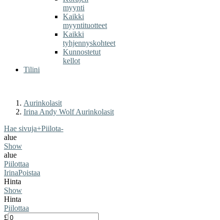
myynti
Kaikki
myyntituotteet
Kaikki
tyhjennyskohteet
Kunnostetut
kellot
Tilini
Aurinkolasit
Irina Andy Wolf Aurinkolasit
Hae sivuja
+
Piilota
-
alue
Show
alue
Piilottaa
Irina
Poistaa
Hinta
Show
Hinta
Piilottaa
£