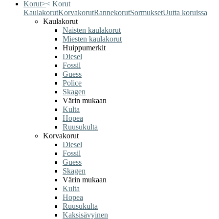
Korut
>
<
Korut
Kaulakorut
Korvakorut
Rannekorut
Sormukset
Uutta koruissa
Kaulakorut
Naisten kaulakorut
Miesten kaulakorut
Huippumerkit
Diesel
Fossil
Guess
Police
Skagen
Värin mukaan
Kulta
Hopea
Ruusukulta
Korvakorut
Diesel
Fossil
Guess
Skagen
Värin mukaan
Kulta
Hopea
Ruusukulta
Kaksisävyinen