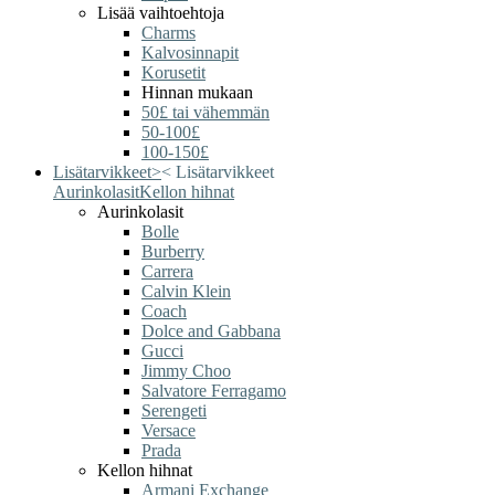
Lisää vaihtoehtoja
Charms
Kalvosinnapit
Korusetit
Hinnan mukaan
50£ tai vähemmän
50-100£
100-150£
Lisätarvikkeet
>
<
Lisätarvikkeet
Aurinkolasit
Kellon hihnat
Aurinkolasit
Bolle
Burberry
Carrera
Calvin Klein
Coach
Dolce and Gabbana
Gucci
Jimmy Choo
Salvatore Ferragamo
Serengeti
Versace
Prada
Kellon hihnat
Armani Exchange