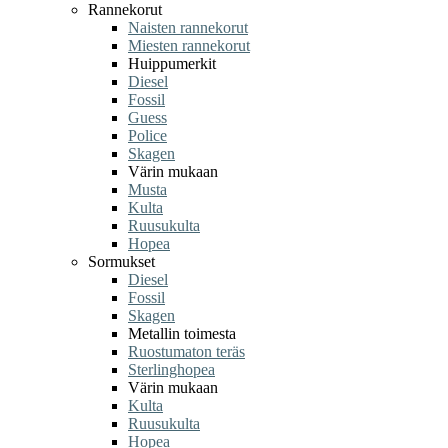
Rannekorut
Naisten rannekorut
Miesten rannekorut
Huippumerkit
Diesel
Fossil
Guess
Police
Skagen
Värin mukaan
Musta
Kulta
Ruusukulta
Hopea
Sormukset
Diesel
Fossil
Skagen
Metallin toimesta
Ruostumaton teräs
Sterlinghopea
Värin mukaan
Kulta
Ruusukulta
Hopea