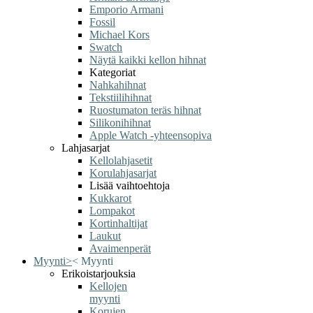
Emporio Armani
Fossil
Michael Kors
Swatch
Näytä kaikki kellon hihnat
Kategoriat
Nahkahihnat
Tekstiilihihnat
Ruostumaton teräs hihnat
Silikonihihnat
Apple Watch -yhteensopiva
Lahjasarjat
Kellolahjasetit
Korulahjasarjat
Lisää vaihtoehtoja
Kukkarot
Lompakot
Kortinhaltijat
Laukut
Avaimenperät
Myynti
>
<
Myynti
Erikoistarjouksia
Kellojen
myynti
Korujen