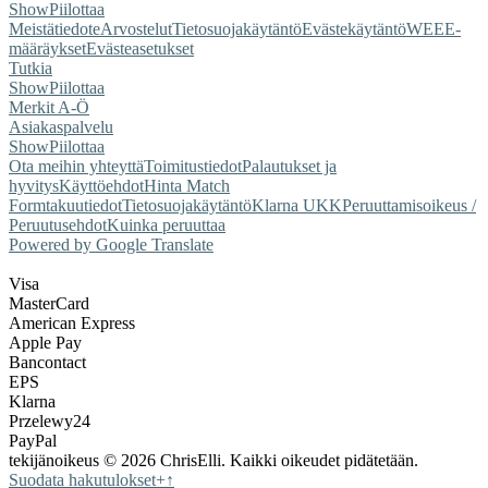
Show
Piilottaa
Meistä
tiedote
Arvostelut
Tietosuojakäytäntö
Evästekäytäntö
WEEE-
määräykset
Evästeasetukset
Tutkia
Show
Piilottaa
Merkit A-Ö
Asiakaspalvelu
Show
Piilottaa
Ota meihin yhteyttä
Toimitustiedot
Palautukset ja
hyvitys
Käyttöehdot
Hinta Match
Form
takuutiedot
Tietosuojakäytäntö
Klarna UKK
Peruuttamisoikeus /
Peruutusehdot
Kuinka peruuttaa
Powered by Google Translate
Visa
MasterCard
American Express
Apple Pay
Bancontact
EPS
Klarna
Przelewy24
PayPal
tekijänoikeus © 2026 ChrisElli. Kaikki oikeudet pidätetään.
Suodata hakutulokset
+
↑