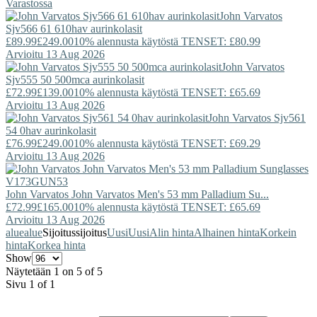
Varastossa
John Varvatos
Sjv566 61 610hav aurinkolasit
£89.99
£249.00
10% alennusta käytöstä TENSET: £80.99
Arvioitu 13 Aug 2026
John Varvatos
Sjv555 50 500mca aurinkolasit
£72.99
£139.00
10% alennusta käytöstä TENSET: £65.69
Arvioitu 13 Aug 2026
John Varvatos
Sjv561
54 0hav aurinkolasit
£76.99
£249.00
10% alennusta käytöstä TENSET: £69.29
Arvioitu 13 Aug 2026
John Varvatos
John Varvatos Men's 53 mm Palladium Su...
£72.99
£165.00
10% alennusta käytöstä TENSET: £65.69
Arvioitu 13 Aug 2026
alue
alue
Sijoitus
sijoitus
Uusi
Uusi
Alin hinta
Alhainen hinta
Korkein
hinta
Korkea hinta
Show
Näytetään 1 on 5 of 5
Sivu 1 of 1