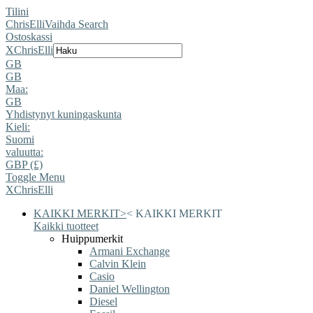
Tilini
ChrisElli
Vaihda Search
Ostoskassi
X
ChrisElli
GB
GB
Maa:
GB
Yhdistynyt kuningaskunta
Kieli:
Suomi
valuutta:
GBP (£)
Toggle Menu
X
ChrisElli
KAIKKI MERKIT
>
<
KAIKKI MERKIT
Kaikki tuotteet
Huippumerkit
Armani Exchange
Calvin Klein
Casio
Daniel Wellington
Diesel