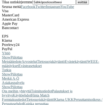
Tilaa uutiskirjeemme
Seuraa meitä
Facebook
Twitter
Instagram
YouTube
Visa
MasterCard
American Express
Apple Pay
Bancontact
EPS
Klarna
Przelewy24
PayPal
Yhtiö
Show
Piilottaa
Meistä
tiedote
Arvostelut
Tietosuojakäytäntö
Evästekäytäntö
WEEE-
määräykset
Evästeasetukset
Tutkia
Show
Piilottaa
Merkit A-Ö
Asiakaspalvelu
Show
Piilottaa
Ota meihin yhteyttä
Toimitustiedot
Palautukset ja
hyvitys
Käyttöehdot
Hinta Match
Form
takuutiedot
Tietosuojakäytäntö
Klarna UKK
Peruuttamisoikeus /
Peruutusehdot
Kuinka peruuttaa