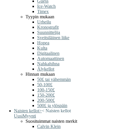
Guess
Ice-Watch
Timex
Tyypin mukaan
Urheilu
Kronografit
Suunnittelija
Sveitsiläinen liike
Hopea
Kulta
Digitaalinen
Automaattinen
Nahkahihna
Älykellot
Hinnan mukaan
50£ tai vähemmän
50-100£
100-150£
150-200£
200-500£
500£ ja ylöspäin
Naisten kellot
>
<
Naisten kellot
Uusi
Myynti
Suosituimmat naisten merkit
Calvin Klein