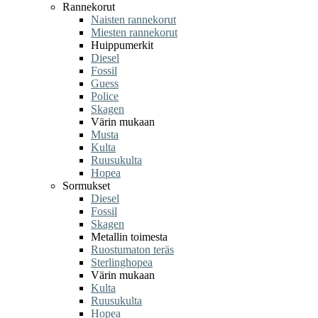
Rannekorut
Naisten rannekorut
Miesten rannekorut
Huippumerkit
Diesel
Fossil
Guess
Police
Skagen
Värin mukaan
Musta
Kulta
Ruusukulta
Hopea
Sormukset
Diesel
Fossil
Skagen
Metallin toimesta
Ruostumaton teräs
Sterlinghopea
Värin mukaan
Kulta
Ruusukulta
Hopea