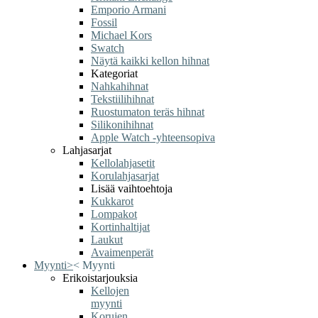
Emporio Armani
Fossil
Michael Kors
Swatch
Näytä kaikki kellon hihnat
Kategoriat
Nahkahihnat
Tekstiilihihnat
Ruostumaton teräs hihnat
Silikonihihnat
Apple Watch -yhteensopiva
Lahjasarjat
Kellolahjasetit
Korulahjasarjat
Lisää vaihtoehtoja
Kukkarot
Lompakot
Kortinhaltijat
Laukut
Avaimenperät
Myynti
>
<
Myynti
Erikoistarjouksia
Kellojen
myynti
Korujen