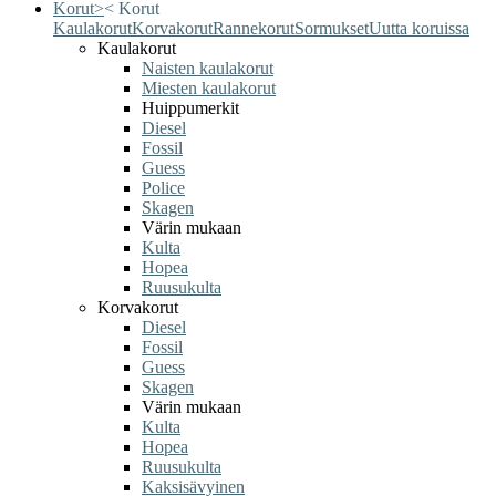
Korut
>
<
Korut
Kaulakorut
Korvakorut
Rannekorut
Sormukset
Uutta koruissa
Kaulakorut
Naisten kaulakorut
Miesten kaulakorut
Huippumerkit
Diesel
Fossil
Guess
Police
Skagen
Värin mukaan
Kulta
Hopea
Ruusukulta
Korvakorut
Diesel
Fossil
Guess
Skagen
Värin mukaan
Kulta
Hopea
Ruusukulta
Kaksisävyinen