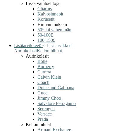
Lisää vaihtoehtoja
Charms
Kalvosinnapit
Korusetit
Hinnan mukaan
50£ tai vähemmän
50-100£
100-150£
Lisätarvikkeet
>
<
Lisätarvikkeet
Aurinkolasit
Kellon hihnat
Aurinkolasit
Bolle
Burberry
Carrera
Calvin Klein
Coach
Dolce and Gabbana
Gucci
Jimmy Choo
Salvatore Ferragamo
Serengeti
Versace
Prada
Kellon hihnat
Armani Exchange