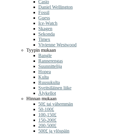
Casio
Daniel Wellington
Fossil
Guess
Ice-Watch
Skagen
Sekonda
Timex
Vivienne Westwood
Tyypin mukaan
Bangle
Rannerengas
Suunnittelija
Hopea
Kulta
Ruusukulta
Sveitsiläinen liike
Älykellot
Hinnan mukaan
50£ tai vähemmän
50-100£
100-150£
150-200£
200-500£
500£ ja ylöspäin