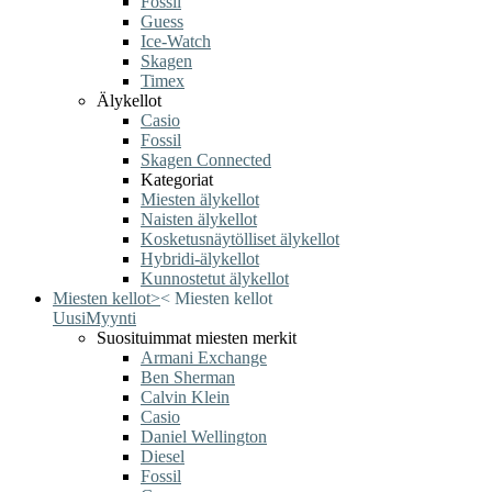
Fossil
Guess
Ice-Watch
Skagen
Timex
Älykellot
Casio
Fossil
Skagen Connected
Kategoriat
Miesten älykellot
Naisten älykellot
Kosketusnäytölliset älykellot
Hybridi-älykellot
Kunnostetut älykellot
Miesten kellot
>
<
Miesten kellot
Uusi
Myynti
Suosituimmat miesten merkit
Armani Exchange
Ben Sherman
Calvin Klein
Casio
Daniel Wellington
Diesel
Fossil