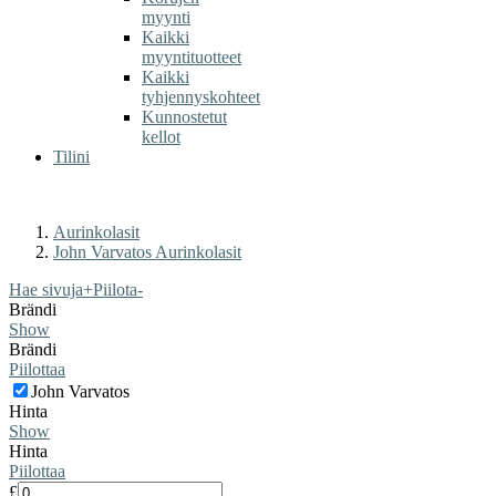
myynti
Kaikki
myyntituotteet
Kaikki
tyhjennyskohteet
Kunnostetut
kellot
Tilini
Aurinkolasit
John Varvatos Aurinkolasit
Hae sivuja
+
Piilota
-
Brändi
Show
Brändi
Piilottaa
John Varvatos
Hinta
Show
Hinta
Piilottaa
£