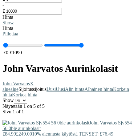
-
£
Hinta
Show
Hinta
Piilottaa
£
0
£
1090
John Varvatos Aurinkolasit
John Varvatos
X
alue
alue
Sijoitus
sijoitus
Uusi
Uusi
Alin hinta
Alhainen hinta
Korkein
hinta
Korkea hinta
Show
Näytetään 1 on 5 of 5
Sivu 1 of 1
John Varvatos
Sjv554
56 0ble aurinkolasit
£84.99
£249.00
10% alennusta käytöstä TENSET: £76.49