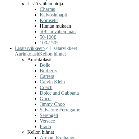
Lisää vaihtoehtoja
Charms
Kalvosinnapit
Korusetit
Hinnan mukaan
50£ tai vähemmän
50-100£
100-150£
Lisätarvikkeet
>
<
Lisätarvikkeet
Aurinkolasit
Kellon hihnat
Aurinkolasit
Bolle
Burberry
Carrera
Calvin Klein
Coach
Dolce and Gabbana
Gucci
Jimmy Choo
Salvatore Ferragamo
Serengeti
Versace
Prada
Kellon hihnat
Armani Exchange