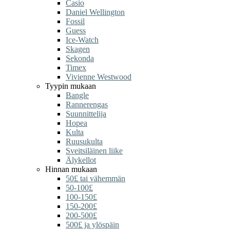
Casio
Daniel Wellington
Fossil
Guess
Ice-Watch
Skagen
Sekonda
Timex
Vivienne Westwood
Tyypin mukaan
Bangle
Rannerengas
Suunnittelija
Hopea
Kulta
Ruusukulta
Sveitsiläinen liike
Älykellot
Hinnan mukaan
50£ tai vähemmän
50-100£
100-150£
150-200£
200-500£
500£ ja ylöspäin