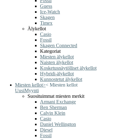
Fossil
Guess
Ice-Watch
Skagen
Timex
Älykellot
Casio
Fossil
Skagen Connected
Kategoriat
Miesten älykellot
Naisten älykellot
Kosketusnäytölliset älykellot
Hybridi-älykellot
Kunnostetut älykellot
Miesten kellot
>
<
Miesten kellot
Uusi
Myynti
Suosituimmat miesten merkit
Armani Exchange
Ben Sherman
Calvin Klein
Casio
Daniel Wellington
Diesel
Fossil