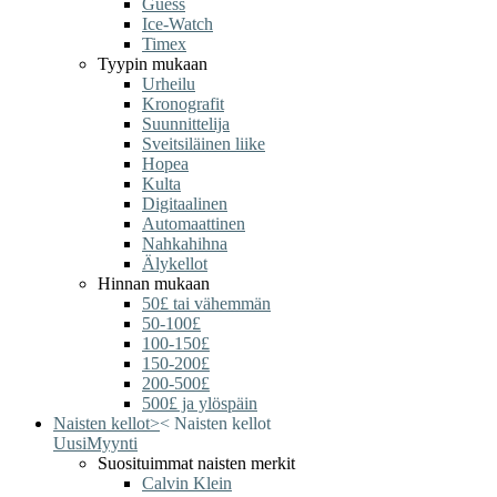
Guess
Ice-Watch
Timex
Tyypin mukaan
Urheilu
Kronografit
Suunnittelija
Sveitsiläinen liike
Hopea
Kulta
Digitaalinen
Automaattinen
Nahkahihna
Älykellot
Hinnan mukaan
50£ tai vähemmän
50-100£
100-150£
150-200£
200-500£
500£ ja ylöspäin
Naisten kellot
>
<
Naisten kellot
Uusi
Myynti
Suosituimmat naisten merkit
Calvin Klein