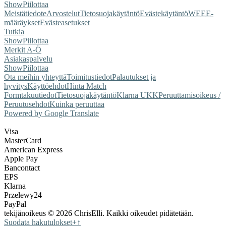
Show
Piilottaa
Meistä
tiedote
Arvostelut
Tietosuojakäytäntö
Evästekäytäntö
WEEE-
määräykset
Evästeasetukset
Tutkia
Show
Piilottaa
Merkit A-Ö
Asiakaspalvelu
Show
Piilottaa
Ota meihin yhteyttä
Toimitustiedot
Palautukset ja
hyvitys
Käyttöehdot
Hinta Match
Form
takuutiedot
Tietosuojakäytäntö
Klarna UKK
Peruuttamisoikeus /
Peruutusehdot
Kuinka peruuttaa
Powered by Google Translate
Visa
MasterCard
American Express
Apple Pay
Bancontact
EPS
Klarna
Przelewy24
PayPal
tekijänoikeus © 2026 ChrisElli. Kaikki oikeudet pidätetään.
Suodata hakutulokset
+
↑