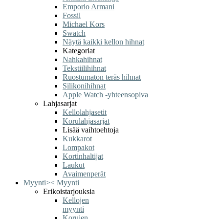
Emporio Armani
Fossil
Michael Kors
Swatch
Näytä kaikki kellon hihnat
Kategoriat
Nahkahihnat
Tekstiilihihnat
Ruostumaton teräs hihnat
Silikonihihnat
Apple Watch -yhteensopiva
Lahjasarjat
Kellolahjasetit
Korulahjasarjat
Lisää vaihtoehtoja
Kukkarot
Lompakot
Kortinhaltijat
Laukut
Avaimenperät
Myynti
>
<
Myynti
Erikoistarjouksia
Kellojen
myynti
Korujen