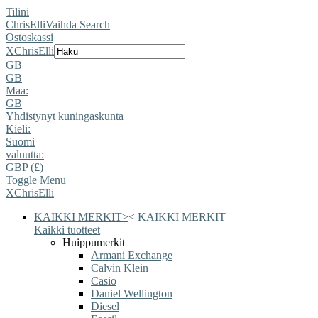
Tilini
ChrisElli
Vaihda Search
Ostoskassi
X
ChrisElli
GB
GB
Maa:
GB
Yhdistynyt kuningaskunta
Kieli:
Suomi
valuutta:
GBP (£)
Toggle Menu
X
ChrisElli
KAIKKI MERKIT
>
<
KAIKKI MERKIT
Kaikki tuotteet
Huippumerkit
Armani Exchange
Calvin Klein
Casio
Daniel Wellington
Diesel