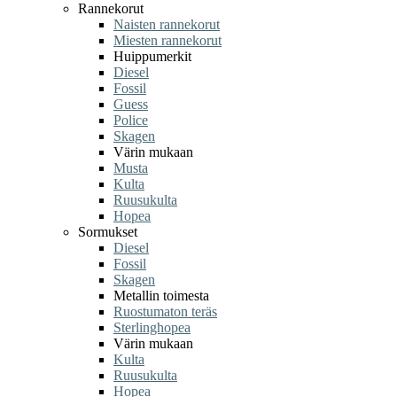
Rannekorut
Naisten rannekorut
Miesten rannekorut
Huippumerkit
Diesel
Fossil
Guess
Police
Skagen
Värin mukaan
Musta
Kulta
Ruusukulta
Hopea
Sormukset
Diesel
Fossil
Skagen
Metallin toimesta
Ruostumaton teräs
Sterlinghopea
Värin mukaan
Kulta
Ruusukulta
Hopea