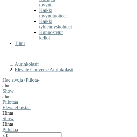
myynti
Kaikki
myyntituotteet
Kaikki
tyhjennyskohteet
Kunnostetut
kellot
Tilini
Aurinkolasit
Elevate Converse Aurinkolasit
Hae sivuja
+
Piilota
-
alue
Show
alue
Piilottaa
Elevate
Poistaa
Hinta
Show
Hinta
Piilottaa
£