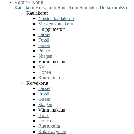
Korut
>
<
Korut
Kaulakorut
Korvakorut
Rannekorut
Sormukset
Uutta koruissa
Kaulakorut
Naisten kaulakorut
Miesten kaulakorut
Huippumerkit
Diesel
Fossil
Guess
Police
Skagen
Värin mukaan
Kulta
Hopea
Ruusukulta
Korvakorut
Diesel
Fossil
Guess
Skagen
Värin mukaan
Kulta
Hopea
Ruusukulta
Kaksisävyinen