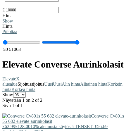
-
£
Hinta
Show
Hinta
Piilottaa
£
0
£
1063
Elevate Converse Aurinkolasit
Elevate
X
alue
alue
Sijoitus
sijoitus
Uusi
Uusi
Alin hinta
Alhainen hinta
Korkein
hinta
Korkea hinta
Show
Näytetään 1 on 2 of 2
Sivu 1 of 1
Converse
Cv801s
55 682 elevate-aurinkolasit
£62.99
£128.00
10% alennusta käytöstä TENSET: £56.69