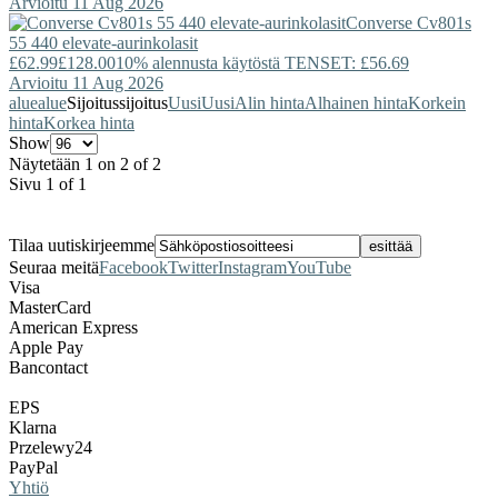
Arvioitu 11 Aug 2026
Converse
Cv801s
55 440 elevate-aurinkolasit
£62.99
£128.00
10% alennusta käytöstä TENSET: £56.69
Arvioitu 11 Aug 2026
alue
alue
Sijoitus
sijoitus
Uusi
Uusi
Alin hinta
Alhainen hinta
Korkein
hinta
Korkea hinta
Show
Näytetään 1 on 2 of 2
Sivu 1 of 1
Tilaa uutiskirjeemme
Seuraa meitä
Facebook
Twitter
Instagram
YouTube
Visa
MasterCard
American Express
Apple Pay
Bancontact
EPS
Klarna
Przelewy24
PayPal
Yhtiö