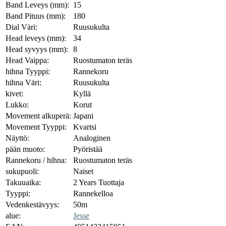
Band Leveys (mm):
15
Band Pituus (mm):
180
Dial Väri:
Ruusukulta
Head leveys (mm):
34
Head syvyys (mm):
8
Head Vaippa:
Ruostumaton teräs
hihna Tyyppi:
Rannekoru
hihna Väri:
Ruusukulta
kivet:
Kyllä
Lukko:
Korut
Movement alkuperä:
Japani
Movement Tyyppi:
Kvartsi
Näyttö:
Analoginen
pään muoto:
Pyöristää
Rannekoru / hihna:
Ruostumaton teräs
sukupuoli:
Naiset
Takuuaika:
2 Years Tuottaja
Tyyppi:
Rannekelloa
Vedenkestävyys:
50m
alue:
Jesse