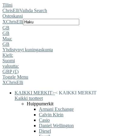
Tilini
ChrisElli
Vaihda Search
Ostoskassi
X
ChrisElli
GB
GB
Maa:
GB
Yhdistynyt kuningaskunta
Kieli:
Suomi
valuutta:
GBP (£)
Toggle Menu
X
ChrisElli
KAIKKI MERKIT
>
<
KAIKKI MERKIT
Kaikki tuotteet
Huippumerkit
Armani Exchange
Calvin Klein
Casio
Daniel Wellington
Diesel