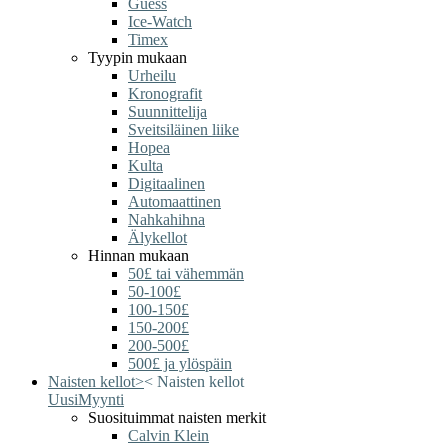
Guess
Ice-Watch
Timex
Tyypin mukaan
Urheilu
Kronografit
Suunnittelija
Sveitsiläinen liike
Hopea
Kulta
Digitaalinen
Automaattinen
Nahkahihna
Älykellot
Hinnan mukaan
50£ tai vähemmän
50-100£
100-150£
150-200£
200-500£
500£ ja ylöspäin
Naisten kellot
>
<
Naisten kellot
Uusi
Myynti
Suosituimmat naisten merkit
Calvin Klein