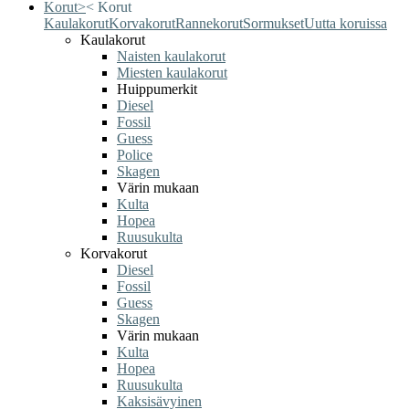
Korut
>
<
Korut
Kaulakorut
Korvakorut
Rannekorut
Sormukset
Uutta koruissa
Kaulakorut
Naisten kaulakorut
Miesten kaulakorut
Huippumerkit
Diesel
Fossil
Guess
Police
Skagen
Värin mukaan
Kulta
Hopea
Ruusukulta
Korvakorut
Diesel
Fossil
Guess
Skagen
Värin mukaan
Kulta
Hopea
Ruusukulta
Kaksisävyinen