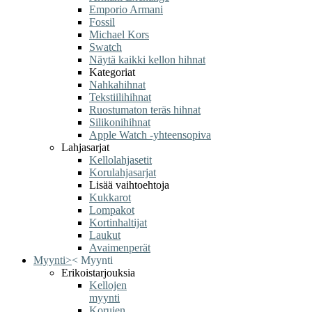
Emporio Armani
Fossil
Michael Kors
Swatch
Näytä kaikki kellon hihnat
Kategoriat
Nahkahihnat
Tekstiilihihnat
Ruostumaton teräs hihnat
Silikonihihnat
Apple Watch -yhteensopiva
Lahjasarjat
Kellolahjasetit
Korulahjasarjat
Lisää vaihtoehtoja
Kukkarot
Lompakot
Kortinhaltijat
Laukut
Avaimenperät
Myynti
>
<
Myynti
Erikoistarjouksia
Kellojen
myynti
Korujen