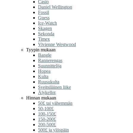
Casio
Daniel Wellington
Fossil
Guess
Ice-Watch
Skagen
Sekonda
Timex
Vivienne Westwood
Tyypin mukaan
Bangle
Rannerengas
Suunnittelija
Hopea
Kulta
Ruusukulta
Sveitsiläinen liike
Älykellot
Hinnan mukaan
50£ tai vähemmän
50-100£
100-150£
150-200£
200-500£
500£ ja ylöspäin