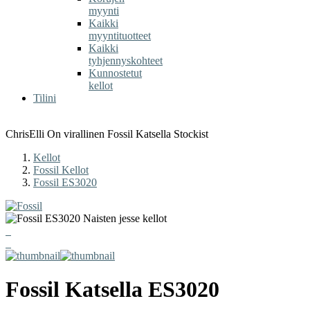
myynti
Kaikki
myyntituotteet
Kaikki
tyhjennyskohteet
Kunnostetut
kellot
Tilini
ChrisElli On virallinen Fossil Katsella Stockist
Kellot
Fossil Kellot
Fossil ES3020
Fossil
Katsella
ES3020