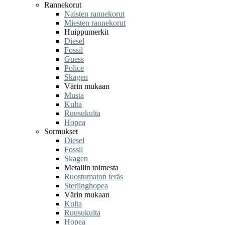
Rannekorut
Naisten rannekorut
Miesten rannekorut
Huippumerkit
Diesel
Fossil
Guess
Police
Skagen
Värin mukaan
Musta
Kulta
Ruusukulta
Hopea
Sormukset
Diesel
Fossil
Skagen
Metallin toimesta
Ruostumaton teräs
Sterlinghopea
Värin mukaan
Kulta
Ruusukulta
Hopea