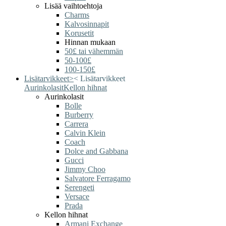
Lisää vaihtoehtoja
Charms
Kalvosinnapit
Korusetit
Hinnan mukaan
50£ tai vähemmän
50-100£
100-150£
Lisätarvikkeet
>
<
Lisätarvikkeet
Aurinkolasit
Kellon hihnat
Aurinkolasit
Bolle
Burberry
Carrera
Calvin Klein
Coach
Dolce and Gabbana
Gucci
Jimmy Choo
Salvatore Ferragamo
Serengeti
Versace
Prada
Kellon hihnat
Armani Exchange