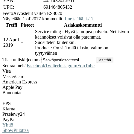
EAN:
4051432415951
UPC:
691464805432
Feefo
Arvostelut varten ES3020
Näytetään 1 of 2077 kommentit.
Lue täältä lisää.
Treffi
Pisteet
Asiakaskommentti
Service rating : Hyvä ja nopea palvelu. Nettisivun
käännökset voisivat olla paremmat.
12 April
+
Suosittelen kuitenkin.
2019
Product : On sitä mitä tilasin, vaimo on
tyytyväinen
Tilaa uutiskirjeemme
Seuraa meitä
Facebook
Twitter
Instagram
YouTube
Visa
MasterCard
American Express
Apple Pay
Bancontact
EPS
Klarna
Przelewy24
PayPal
Yhtiö
Show
Piilottaa