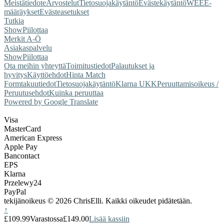
Meistä
tiedote
Arvostelut
Tietosuojakäytäntö
Evästekäytäntö
WEEE-
määräykset
Evästeasetukset
Tutkia
Show
Piilottaa
Merkit A-Ö
Asiakaspalvelu
Show
Piilottaa
Ota meihin yhteyttä
Toimitustiedot
Palautukset ja
hyvitys
Käyttöehdot
Hinta Match
Form
takuutiedot
Tietosuojakäytäntö
Klarna UKK
Peruuttamisoikeus /
Peruutusehdot
Kuinka peruuttaa
Powered by Google Translate
Visa
MasterCard
American Express
Apple Pay
Bancontact
EPS
Klarna
Przelewy24
PayPal
tekijänoikeus © 2026 ChrisElli. Kaikki oikeudet pidätetään.
↑
£109.99
Varastossa
£149.00
Lisää kassiin