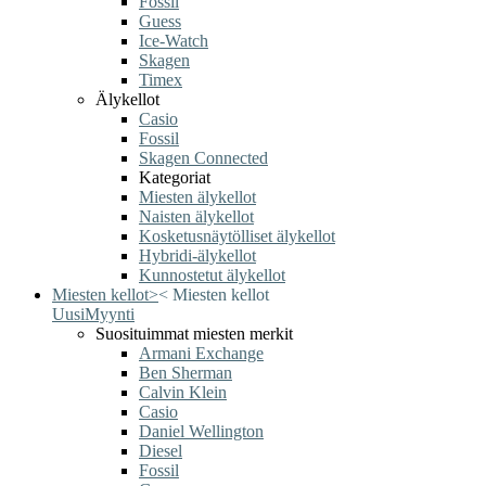
Fossil
Guess
Ice-Watch
Skagen
Timex
Älykellot
Casio
Fossil
Skagen Connected
Kategoriat
Miesten älykellot
Naisten älykellot
Kosketusnäytölliset älykellot
Hybridi-älykellot
Kunnostetut älykellot
Miesten kellot
>
<
Miesten kellot
Uusi
Myynti
Suosituimmat miesten merkit
Armani Exchange
Ben Sherman
Calvin Klein
Casio
Daniel Wellington
Diesel
Fossil