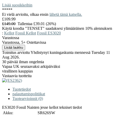
Lisää suosikkeihin
*
*
*
*
*
Ei vielä arvioitu, olkaa ensin
lähetä tämä katsella.
£109.99
£149.00
Tallentaa £39.01 (26%)
Käytä koodia "TENSET" saadaksesi ylimääräisen 10% alennuksen
:
Kellot
Fossil Kellot
Fossil ES3020
Varastossa
Varastossa, 5+ Ostettavissa
Toimitus arvioitu Yhdistynyt kuningaskunta mennessä Tuesday 11
Aug 2026.
30 päivää ilman ongelmia
Vapaa UK seuraavaksi arkipäiväksi
virallinen kauppias
Vastaavia tuotteita
Tuotetiedot
palauttamispolitiikat
Tuotearvioinnit (0)
ES3020 Fossil Naisten jesse kellot tekniset tiedot
Akku:
SR626SW