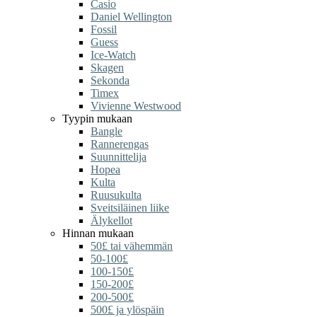
Casio
Daniel Wellington
Fossil
Guess
Ice-Watch
Skagen
Sekonda
Timex
Vivienne Westwood
Tyypin mukaan
Bangle
Rannerengas
Suunnittelija
Hopea
Kulta
Ruusukulta
Sveitsiläinen liike
Älykellot
Hinnan mukaan
50£ tai vähemmän
50-100£
100-150£
150-200£
200-500£
500£ ja ylöspäin