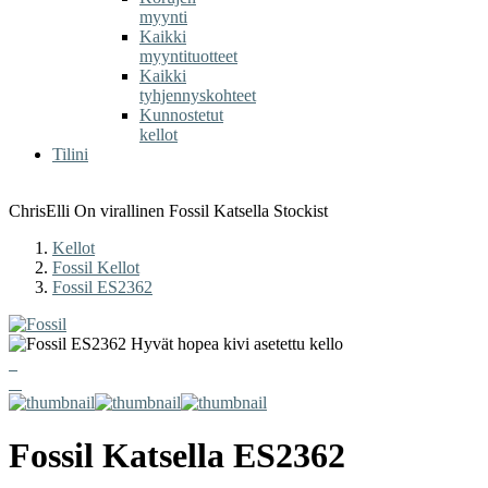
myynti
Kaikki
myyntituotteet
Kaikki
tyhjennyskohteet
Kunnostetut
kellot
Tilini
ChrisElli On virallinen Fossil Katsella Stockist
Kellot
Fossil Kellot
Fossil ES2362
Fossil
Katsella
ES2362