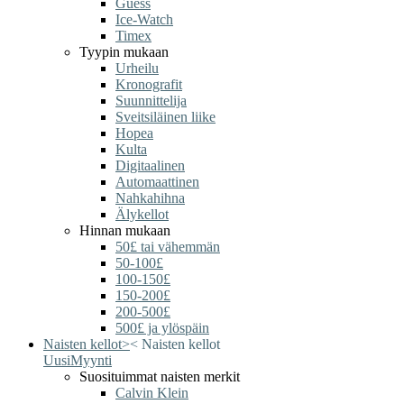
Guess
Ice-Watch
Timex
Tyypin mukaan
Urheilu
Kronografit
Suunnittelija
Sveitsiläinen liike
Hopea
Kulta
Digitaalinen
Automaattinen
Nahkahihna
Älykellot
Hinnan mukaan
50£ tai vähemmän
50-100£
100-150£
150-200£
200-500£
500£ ja ylöspäin
Naisten kellot
>
<
Naisten kellot
Uusi
Myynti
Suosituimmat naisten merkit
Calvin Klein