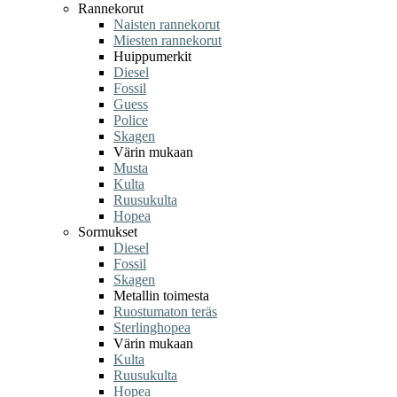
Rannekorut
Naisten rannekorut
Miesten rannekorut
Huippumerkit
Diesel
Fossil
Guess
Police
Skagen
Värin mukaan
Musta
Kulta
Ruusukulta
Hopea
Sormukset
Diesel
Fossil
Skagen
Metallin toimesta
Ruostumaton teräs
Sterlinghopea
Värin mukaan
Kulta
Ruusukulta
Hopea