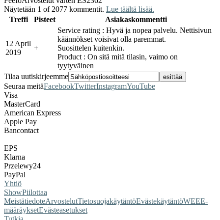
Feefo
Arvostelut varten ES2362
Näytetään 1 of 2077 kommentit.
Lue täältä lisää.
Treffi
Pisteet
Asiakaskommentti
Service rating : Hyvä ja nopea palvelu. Nettisivun
käännökset voisivat olla paremmat.
12 April
+
Suosittelen kuitenkin.
2019
Product : On sitä mitä tilasin, vaimo on
tyytyväinen
Tilaa uutiskirjeemme
Seuraa meitä
Facebook
Twitter
Instagram
YouTube
Visa
MasterCard
American Express
Apple Pay
Bancontact
EPS
Klarna
Przelewy24
PayPal
Yhtiö
Show
Piilottaa
Meistä
tiedote
Arvostelut
Tietosuojakäytäntö
Evästekäytäntö
WEEE-
määräykset
Evästeasetukset
Tutkia