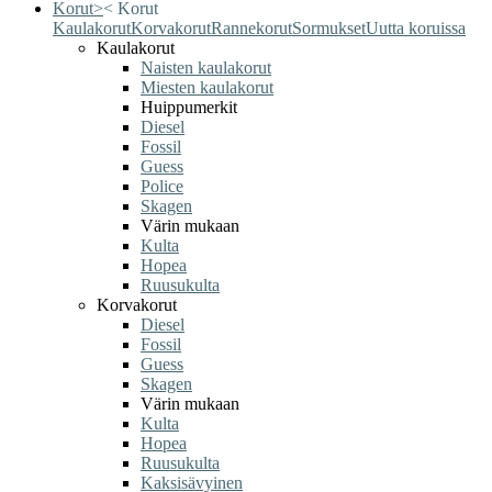
Korut
>
<
Korut
Kaulakorut
Korvakorut
Rannekorut
Sormukset
Uutta koruissa
Kaulakorut
Naisten kaulakorut
Miesten kaulakorut
Huippumerkit
Diesel
Fossil
Guess
Police
Skagen
Värin mukaan
Kulta
Hopea
Ruusukulta
Korvakorut
Diesel
Fossil
Guess
Skagen
Värin mukaan
Kulta
Hopea
Ruusukulta
Kaksisävyinen