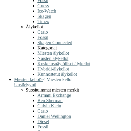
Fossil
Guess
Ice-Watch
Skagen
Timex
Älykellot
Casio
Fossil
Skagen Connected
Kategoriat
Miesten älykellot
Naisten älykellot
Kosketusnäytölliset älykellot
Hybridi-älykellot
Kunnostetut älykellot
Miesten kellot
>
<
Miesten kellot
Uusi
Myynti
Suosituimmat miesten merkit
Armani Exchange
Ben Sherman
Calvin Klein
Casio
Daniel Wellington
Diesel
Fossil