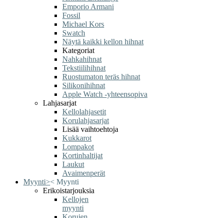
Emporio Armani
Fossil
Michael Kors
Swatch
Näytä kaikki kellon hihnat
Kategoriat
Nahkahihnat
Tekstiilihihnat
Ruostumaton teräs hihnat
Silikonihihnat
Apple Watch -yhteensopiva
Lahjasarjat
Kellolahjasetit
Korulahjasarjat
Lisää vaihtoehtoja
Kukkarot
Lompakot
Kortinhaltijat
Laukut
Avaimenperät
Myynti
>
<
Myynti
Erikoistarjouksia
Kellojen
myynti
Korujen