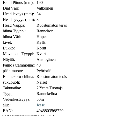
Band Pituus (mm):
190
Dial Väri:
Valkoinen
Head leveys (mm):
34
Head syvyys (mm):
8
Head Vaippa:
Ruostumaton teräs
hihna Tyyppi:
Rannekoru
hihna Väri:
Hopea
kivet:
Kyllä
Lukko:
Korut
Movement Tyyppi:
Kvartsi
Näyttö:
Analoginen
Paino (grammoina):
40
pään muoto:
Pyöristää
Rannekoru / hihna:
Ruostumaton teräs
sukupuoli:
Naiset
Takuuaika:
2 Years Tuottaja
Tyyppi:
Rannekelloa
Vedenkestävyys:
50m
alue:
Jesse
EAN:
4048803568729