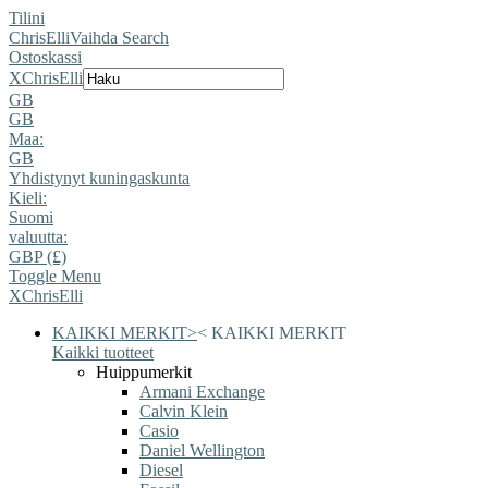
Tilini
ChrisElli
Vaihda Search
Ostoskassi
X
ChrisElli
GB
GB
Maa:
GB
Yhdistynyt kuningaskunta
Kieli:
Suomi
valuutta:
GBP (£)
Toggle Menu
X
ChrisElli
KAIKKI MERKIT
>
<
KAIKKI MERKIT
Kaikki tuotteet
Huippumerkit
Armani Exchange
Calvin Klein
Casio
Daniel Wellington
Diesel