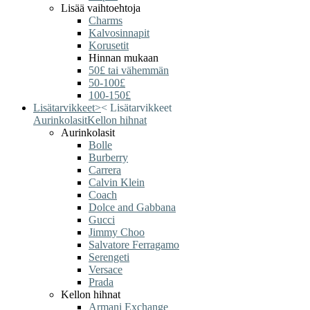
Lisää vaihtoehtoja
Charms
Kalvosinnapit
Korusetit
Hinnan mukaan
50£ tai vähemmän
50-100£
100-150£
Lisätarvikkeet
>
<
Lisätarvikkeet
Aurinkolasit
Kellon hihnat
Aurinkolasit
Bolle
Burberry
Carrera
Calvin Klein
Coach
Dolce and Gabbana
Gucci
Jimmy Choo
Salvatore Ferragamo
Serengeti
Versace
Prada
Kellon hihnat
Armani Exchange