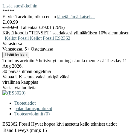
Lisää suosikkeihin
*
*
*
*
*
Ei vielä arvioitu, olkaa ensin
lähetä tämä katsella.
£109.99
£149.00
Tallentaa £39.01 (26%)
Käytä koodia "TENSET" saadaksesi ylimääräisen 10% alennuksen
:
Kellot
Fossil Kellot
Fossil ES2362
Varastossa
Varastossa, 5+ Ostettavissa
Toimitus arvioitu Yhdistynyt kuningaskunta mennessä Tuesday 11
Aug 2026.
30 päivää ilman ongelmia
Vapaa UK seuraavaksi arkipäiväksi
virallinen kauppias
Vastaavia tuotteita
Tuotetiedot
palauttamispolitiikat
Tuotearvioinnit (0)
ES2362 Fossil Hyvät hopea kivi asetettu kello tekniset tiedot
Band Leveys (mm):
15