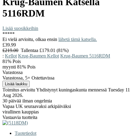
Krug-Baumen
Katsella
5116RDM
Lisää suosikkeihin
*
*
*
*
*
Ei vielä arvioitu, olkaa ensin
lähetä tämä katsella.
£39.99
£219.00
Tallentaa £179.01 (81%)
:
Kellot
Krug-Baumen Kellot
Krug-Baumen 5116RDM
81%
Pois
myynti 81% Pois
Varastossa
Varastossa, 5+ Ostettavissa
Toimitus arvioitu Yhdistynyt kuningaskunta mennessä Tuesday 11
Aug 2026.
30 päivää ilman ongelmia
Vapaa UK seuraavaksi arkipäiväksi
virallinen kauppias
Vastaavia tuotteita
Tuotetiedot