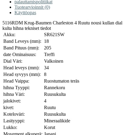
palauttamispolitiikat
Tuotearvioinnit (0)
Käyttöopas
5116RDM Krug-Baumen Charleston 4 Ruutu nousi kullan dial
kulta hihna tekniset tiedot
Akku:
SR621SW
Band Leveys (mm):
18
Band Pituus (mm):
205
date Ominaisuus:
Treffi
Dial Väri:
Valkoinen
Head leveys (mm):
34
Head syvyys (mm):
8
Head Vaippa:
Ruostumaton teräs
hihna Tyyppi:
Rannekoru
hihna Väri:
Ruusukulta
jalokivet:
4
kivet:
Ruutu
Koteloväri:
Ruusukulta
Lasityyppi:
Mineraalikide
Lukko:
Korut
Movement alkuperä:
Japani