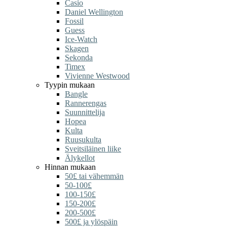
Casio
Daniel Wellington
Fossil
Guess
Ice-Watch
Skagen
Sekonda
Timex
Vivienne Westwood
Tyypin mukaan
Bangle
Rannerengas
Suunnittelija
Hopea
Kulta
Ruusukulta
Sveitsiläinen liike
Älykellot
Hinnan mukaan
50£ tai vähemmän
50-100£
100-150£
150-200£
200-500£
500£ ja ylöspäin