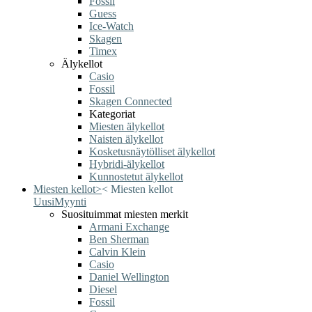
Fossil
Guess
Ice-Watch
Skagen
Timex
Älykellot
Casio
Fossil
Skagen Connected
Kategoriat
Miesten älykellot
Naisten älykellot
Kosketusnäytölliset älykellot
Hybridi-älykellot
Kunnostetut älykellot
Miesten kellot
>
<
Miesten kellot
Uusi
Myynti
Suosituimmat miesten merkit
Armani Exchange
Ben Sherman
Calvin Klein
Casio
Daniel Wellington
Diesel
Fossil