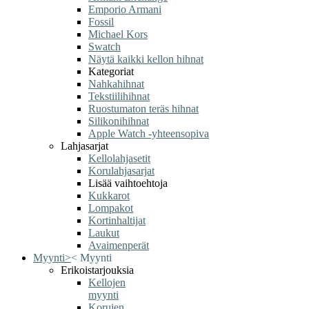
Emporio Armani
Fossil
Michael Kors
Swatch
Näytä kaikki kellon hihnat
Kategoriat
Nahkahihnat
Tekstiilihihnat
Ruostumaton teräs hihnat
Silikonihihnat
Apple Watch -yhteensopiva
Lahjasarjat
Kellolahjasetit
Korulahjasarjat
Lisää vaihtoehtoja
Kukkarot
Lompakot
Kortinhaltijat
Laukut
Avaimenperät
Myynti
>
<
Myynti
Erikoistarjouksia
Kellojen
myynti
Korujen