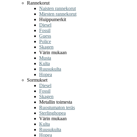
Rannekorut
Naisten rannekorut
Miesten rannekorut
Huippumerkit
Diesel
Fossil
Guess
Police
Skagen
Värin mukaan
Musta
Kulta
Ruusukulta
Hopea
Sormukset
Diesel
Fossil
Skagen
Metallin toimesta
Ruostumaton teräs
Sterlinghopea
Värin mukaan
Kulta
Ruusukulta
Hopea