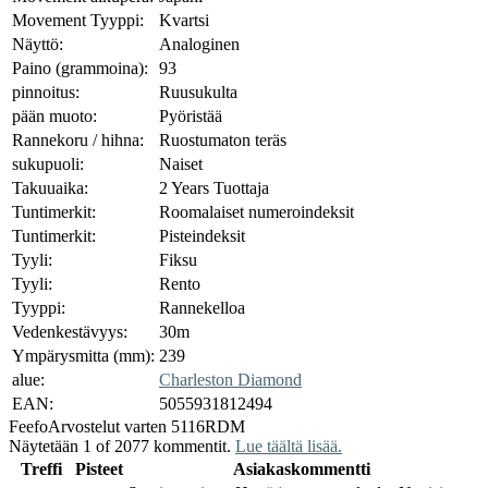
Movement Tyyppi:
Kvartsi
Näyttö:
Analoginen
Paino (grammoina):
93
pinnoitus:
Ruusukulta
pään muoto:
Pyöristää
Rannekoru / hihna:
Ruostumaton teräs
sukupuoli:
Naiset
Takuuaika:
2 Years Tuottaja
Tuntimerkit:
Roomalaiset numeroindeksit
Tuntimerkit:
Pisteindeksit
Tyyli:
Fiksu
Tyyli:
Rento
Tyyppi:
Rannekelloa
Vedenkestävyys:
30m
Ympärysmitta (mm):
239
alue:
Charleston Diamond
EAN:
5055931812494
Feefo
Arvostelut varten 5116RDM
Näytetään 1 of 2077 kommentit.
Lue täältä lisää.
Treffi
Pisteet
Asiakaskommentti