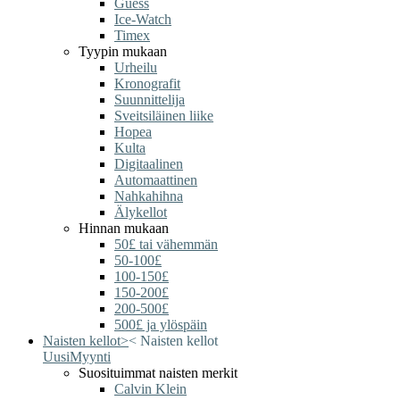
Guess
Ice-Watch
Timex
Tyypin mukaan
Urheilu
Kronografit
Suunnittelija
Sveitsiläinen liike
Hopea
Kulta
Digitaalinen
Automaattinen
Nahkahihna
Älykellot
Hinnan mukaan
50£ tai vähemmän
50-100£
100-150£
150-200£
200-500£
500£ ja ylöspäin
Naisten kellot
>
<
Naisten kellot
Uusi
Myynti
Suosituimmat naisten merkit
Calvin Klein