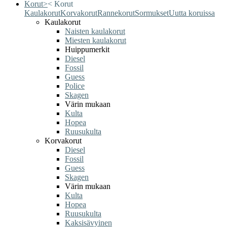
Korut
>
<
Korut
Kaulakorut
Korvakorut
Rannekorut
Sormukset
Uutta koruissa
Kaulakorut
Naisten kaulakorut
Miesten kaulakorut
Huippumerkit
Diesel
Fossil
Guess
Police
Skagen
Värin mukaan
Kulta
Hopea
Ruusukulta
Korvakorut
Diesel
Fossil
Guess
Skagen
Värin mukaan
Kulta
Hopea
Ruusukulta
Kaksisävyinen