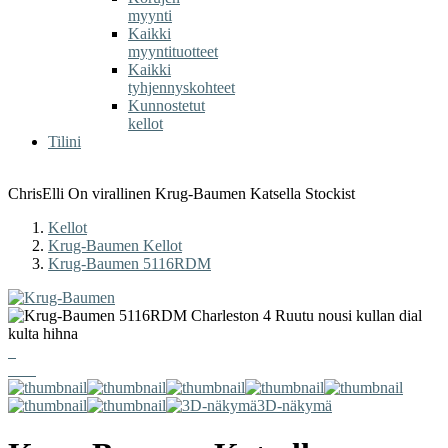
myynti
Kaikki
myyntituotteet
Kaikki
tyhjennyskohteet
Kunnostetut
kellot
Tilini
ChrisElli On virallinen Krug-Baumen Katsella Stockist
Kellot
Krug-Baumen Kellot
Krug-Baumen 5116RDM
3D-näkymä