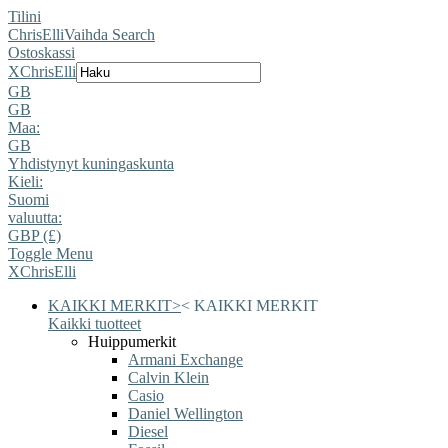
Tilini
ChrisElli
Vaihda Search
Ostoskassi
X
ChrisElli
GB
GB
Maa:
GB
Yhdistynyt kuningaskunta
Kieli:
Suomi
valuutta:
GBP (£)
Toggle Menu
X
ChrisElli
KAIKKI MERKIT
>
<
KAIKKI MERKIT
Kaikki tuotteet
Huippumerkit
Armani Exchange
Calvin Klein
Casio
Daniel Wellington
Diesel