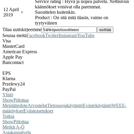
Service rating : Hyvä ja nopea palvelu. Nettisivun
käännökset voisivat olla paremmat.
12 April
+
Suosittelen kuitenkin.
2019
Product : On sitä mitä tilasin, vaimo on
tyytyväinen
Tilaa uutiskirjeemme
Seuraa meitä
Facebook
Twitter
Instagram
YouTube
Visa
MasterCard
American Express
Apple Pay
Bancontact
EPS
Klarna
Przelewy24
PayPal
Yhtiö
Show
Piilottaa
Meistä
tiedote
Arvostelut
Tietosuojakäytäntö
Evästekäytäntö
WEEE-
määräykset
Evästeasetukset
Tutkia
Show
Piilottaa
Merkit A-Ö
Asiakaspalvelu