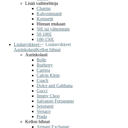
Lisää vaihtoehtoja
Charms
Kalvosinnapit
Korusetit
Hinnan mukaan
50£ tai vähemmän
50-100£
100-150£
Lisätarvikkeet
>
<
Lisätarvikkeet
Aurinkolasit
Kellon hihnat
Aurinkolasit
Bolle
Burberry
Carrera
Calvin Klein
Coach
Dolce and Gabbana
Gucci
Jimmy Choo
Salvatore Ferragamo
Serengeti
Versace
Prada
Kellon hihnat
Armani Exchange