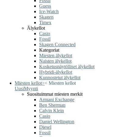
Fossil
Guess
Ice-Watch
Skagen
Timex
Älykellot
Casio
Fossil
Skagen Connected
Kategoriat
Miesten älykellot
Naisten älykellot
Kosketusnäytölliset älykellot
Hybridi-älykellot
Kunnostetut älykellot
Miesten kellot
>
<
Miesten kellot
Uusi
Myynti
Suosituimmat miesten merkit
Armani Exchange
Ben Sherman
Calvin Klein
Casio
Daniel Wellington
Diesel
Fossil