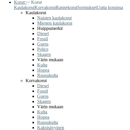
Korut
>
<
Korut
Kaulakorut
Korvakorut
Rannekorut
Sormukset
Uutta koruissa
Kaulakorut
Naisten kaulakorut
Miesten kaulakorut
Huippumerkit
Diesel
Fossil
Guess
Police
Skagen
Värin mukaan
Kulta
Hopea
Ruusukulta
Korvakorut
Diesel
Fossil
Guess
Skagen
Värin mukaan
Kulta
Hopea
Ruusukulta
Kaksisävyinen