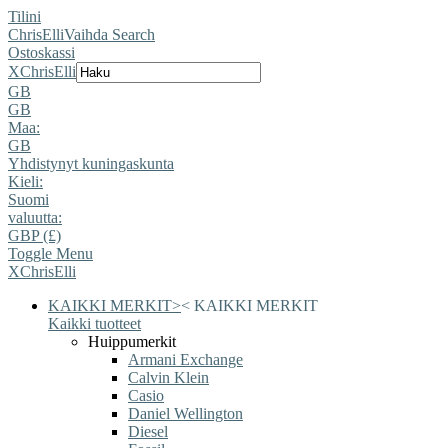
Tilini
ChrisElli
Vaihda Search
Ostoskassi
X
ChrisElli
GB
GB
Maa:
GB
Yhdistynyt kuningaskunta
Kieli:
Suomi
valuutta:
GBP (£)
Toggle Menu
X
ChrisElli
KAIKKI MERKIT
>
<
KAIKKI MERKIT
Kaikki tuotteet
Huippumerkit
Armani Exchange
Calvin Klein
Casio
Daniel Wellington
Diesel