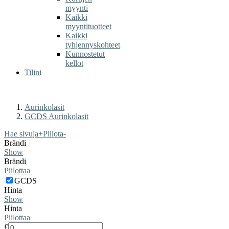
myynti
Kaikki
myyntituotteet
Kaikki
tyhjennyskohteet
Kunnostetut
kellot
Tilini
Aurinkolasit
GCDS Aurinkolasit
Hae sivuja
+
Piilota
-
Brändi
Show
Brändi
Piilottaa
GCDS
Hinta
Show
Hinta
Piilottaa
£