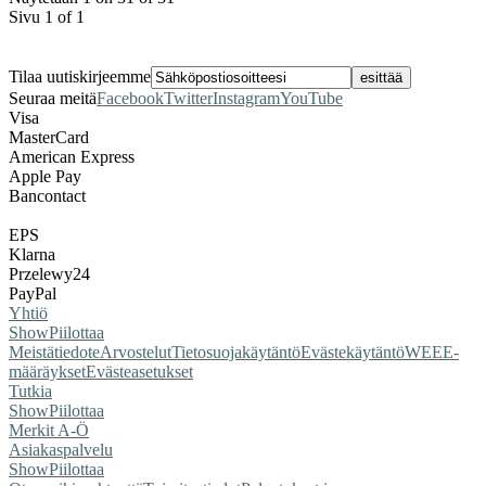
Sivu 1 of 1
Tilaa uutiskirjeemme
Seuraa meitä
Facebook
Twitter
Instagram
YouTube
Visa
MasterCard
American Express
Apple Pay
Bancontact
EPS
Klarna
Przelewy24
PayPal
Yhtiö
Show
Piilottaa
Meistä
tiedote
Arvostelut
Tietosuojakäytäntö
Evästekäytäntö
WEEE-
määräykset
Evästeasetukset
Tutkia
Show
Piilottaa
Merkit A-Ö
Asiakaspalvelu
Show
Piilottaa