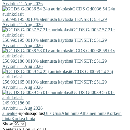
Arvioitu 11 Aug 2026
GCDS
Gd0036 54 24u
aurinkolasit
£56.99
£195.00
10% alennusta käytöstä TENSET: £51.29
Arvioitu 11 Aug 2026
GCDS
Gd0037 57 21e
aurinkolasit
£56.99
£195.00
10% alennusta käytöstä TENSET: £51.29
Arvioitu 11 Aug 2026
GCDS
Gd0038 58 01v
aurinkolasit
£56.99
£180.00
10% alennusta käytöstä TENSET: £51.29
Arvioitu 11 Aug 2026
GCDS
Gd0059 54 25j
aurinkolasit
£56.99
£165.00
10% alennusta käytöstä TENSET: £51.29
Arvioitu 11 Aug 2026
GCDS
Gd0039 56 01a
aurinkolasit
£49.99
£186.00
Arvioitu 11 Aug 2026
alue
alue
Sijoitus
sijoitus
Uusi
Uusi
Alin hinta
Alhainen hinta
Korkein
hinta
Korkea hinta
Show
Näytetään 1 on 31 of 31