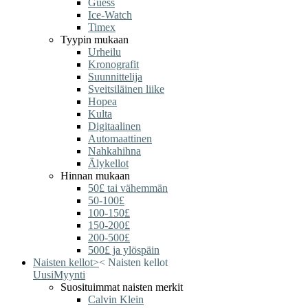
Guess
Ice-Watch
Timex
Tyypin mukaan
Urheilu
Kronografit
Suunnittelija
Sveitsiläinen liike
Hopea
Kulta
Digitaalinen
Automaattinen
Nahkahihna
Älykellot
Hinnan mukaan
50£ tai vähemmän
50-100£
100-150£
150-200£
200-500£
500£ ja ylöspäin
Naisten kellot
>
<
Naisten kellot
Uusi
Myynti
Suosituimmat naisten merkit
Calvin Klein