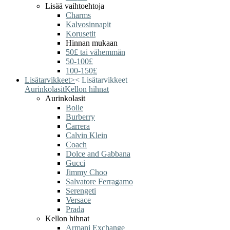
Lisää vaihtoehtoja
Charms
Kalvosinnapit
Korusetit
Hinnan mukaan
50£ tai vähemmän
50-100£
100-150£
Lisätarvikkeet
>
<
Lisätarvikkeet
Aurinkolasit
Kellon hihnat
Aurinkolasit
Bolle
Burberry
Carrera
Calvin Klein
Coach
Dolce and Gabbana
Gucci
Jimmy Choo
Salvatore Ferragamo
Serengeti
Versace
Prada
Kellon hihnat
Armani Exchange