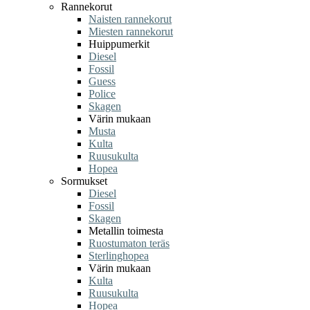
Rannekorut
Naisten rannekorut
Miesten rannekorut
Huippumerkit
Diesel
Fossil
Guess
Police
Skagen
Värin mukaan
Musta
Kulta
Ruusukulta
Hopea
Sormukset
Diesel
Fossil
Skagen
Metallin toimesta
Ruostumaton teräs
Sterlinghopea
Värin mukaan
Kulta
Ruusukulta
Hopea