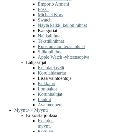
Emporio Armani
Fossil
Michael Kors
Swatch
Näytä kaikki kellon hihnat
Kategoriat
Nahkahihnat
Tekstiilihihnat
Ruostumaton teräs hihnat
Silikonihihnat
Apple Watch -yhteensopiva
Lahjasarjat
Kellolahjasetit
Korulahjasarjat
Lisää vaihtoehtoja
Kukkarot
Lompakot
Kortinhaltijat
Laukut
Avaimenperät
Myynti
>
<
Myynti
Erikoistarjouksia
Kellojen
myynti
Korujen