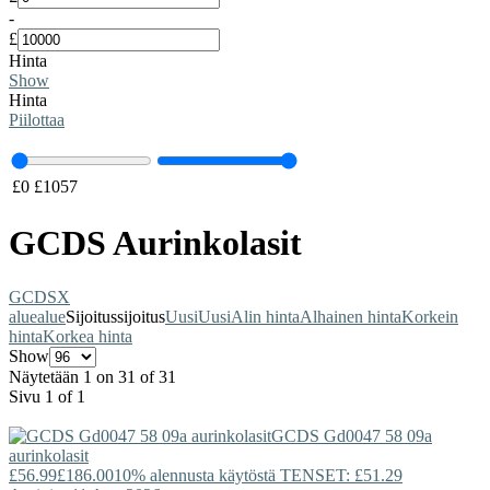
-
£
Hinta
Show
Hinta
Piilottaa
£
0
£
1057
GCDS Aurinkolasit
GCDS
X
alue
alue
Sijoitus
sijoitus
Uusi
Uusi
Alin hinta
Alhainen hinta
Korkein
hinta
Korkea hinta
Show
Näytetään 1 on 31 of 31
Sivu 1 of 1
GCDS
Gd0047 58 09a
aurinkolasit
£56.99
£186.00
10% alennusta käytöstä TENSET: £51.29