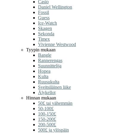
Casio
Daniel Wellington
Fossil
Guess
Ice-Watch
Skagen
Sekonda
Timex
Vivienne Westwood
Tyypin mukaan
Bangle
Rannerengas
Suunnittelija
Hopea
Kulta
Ruusukulta
Sveitsiläinen liike
Älykellot
Hinnan mukaan
50£ tai vähemmän
50-100£
100-150£
150-200£
200-500£
500£ ja ylöspäin