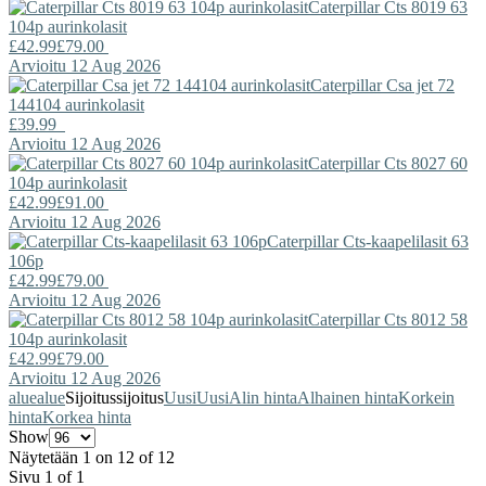
Caterpillar
Cts 8019 63
104p aurinkolasit
£42.99
£79.00
Arvioitu 12 Aug 2026
Caterpillar
Csa jet 72
144104 aurinkolasit
£39.99
Arvioitu 12 Aug 2026
Caterpillar
Cts 8027 60
104p aurinkolasit
£42.99
£91.00
Arvioitu 12 Aug 2026
Caterpillar
Cts-kaapelilasit 63
106p
£42.99
£79.00
Arvioitu 12 Aug 2026
Caterpillar
Cts 8012 58
104p aurinkolasit
£42.99
£79.00
Arvioitu 12 Aug 2026
alue
alue
Sijoitus
sijoitus
Uusi
Uusi
Alin hinta
Alhainen hinta
Korkein
hinta
Korkea hinta
Show
Näytetään 1 on 12 of 12
Sivu 1 of 1