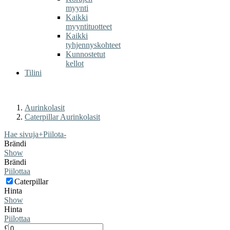
myynti
Kaikki
myyntituotteet
Kaikki
tyhjennyskohteet
Kunnostetut
kellot
Tilini
Aurinkolasit
Caterpillar Aurinkolasit
Hae sivuja
+
Piilota
-
Brändi
Show
Brändi
Piilottaa
Caterpillar
Hinta
Show
Hinta
Piilottaa
£