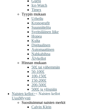
Guess
Ice-Watch
Timex
Tyypin mukaan
Urheilu
Kronografit
Suunnittelija
Sveitsiläinen liike
Hopea
Kulta
Digitaalinen
Automaattinen
Nahkahihna
Älykellot
Hinnan mukaan
50£ tai vähemmän
50-100£
100-150£
150-200£
200-500£
500£ ja ylöspäin
Naisten kellot
>
<
Naisten kellot
Uusi
Myynti
Suosituimmat naisten merkit
Calvin Klein