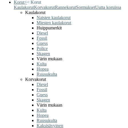
Korut
>
<
Korut
Kaulakorut
Korvakorut
Rannekorut
Sormukset
Uutta koruissa
Kaulakorut
Naisten kaulakorut
Miesten kaulakorut
Huippumerkit
Diesel
Fossil
Guess
Police
Skagen
Värin mukaan
Kulta
Hopea
Ruusukulta
Korvakorut
Diesel
Fossil
Guess
Skagen
Värin mukaan
Kulta
Hopea
Ruusukulta
Kaksisävyinen