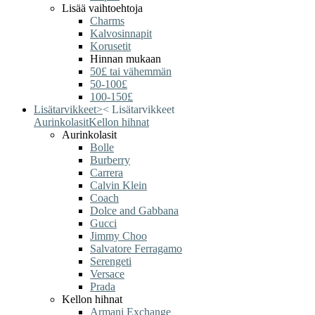
Lisää vaihtoehtoja
Charms
Kalvosinnapit
Korusetit
Hinnan mukaan
50£ tai vähemmän
50-100£
100-150£
Lisätarvikkeet
>
<
Lisätarvikkeet
Aurinkolasit
Kellon hihnat
Aurinkolasit
Bolle
Burberry
Carrera
Calvin Klein
Coach
Dolce and Gabbana
Gucci
Jimmy Choo
Salvatore Ferragamo
Serengeti
Versace
Prada
Kellon hihnat
Armani Exchange