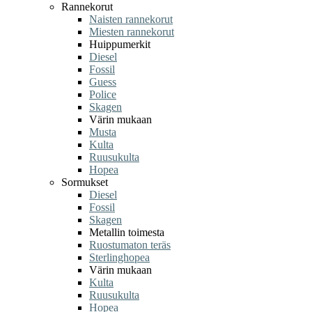
Rannekorut
Naisten rannekorut
Miesten rannekorut
Huippumerkit
Diesel
Fossil
Guess
Police
Skagen
Värin mukaan
Musta
Kulta
Ruusukulta
Hopea
Sormukset
Diesel
Fossil
Skagen
Metallin toimesta
Ruostumaton teräs
Sterlinghopea
Värin mukaan
Kulta
Ruusukulta
Hopea