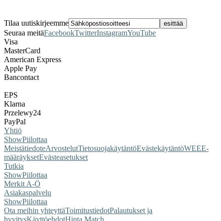
Tilaa uutiskirjeemme
Seuraa meitä
Facebook
Twitter
Instagram
YouTube
Visa
MasterCard
American Express
Apple Pay
Bancontact
EPS
Klarna
Przelewy24
PayPal
Yhtiö
Show
Piilottaa
Meistä
tiedote
Arvostelut
Tietosuojakäytäntö
Evästekäytäntö
WEEE-
määräykset
Evästeasetukset
Tutkia
Show
Piilottaa
Merkit A-Ö
Asiakaspalvelu
Show
Piilottaa
Ota meihin yhteyttä
Toimitustiedot
Palautukset ja
hyvitys
Käyttöehdot
Hinta Match