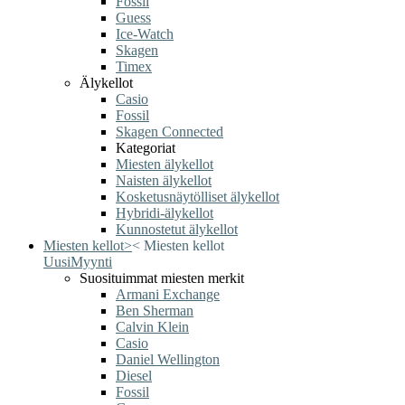
Fossil
Guess
Ice-Watch
Skagen
Timex
Älykellot
Casio
Fossil
Skagen Connected
Kategoriat
Miesten älykellot
Naisten älykellot
Kosketusnäytölliset älykellot
Hybridi-älykellot
Kunnostetut älykellot
Miesten kellot
>
<
Miesten kellot
Uusi
Myynti
Suosituimmat miesten merkit
Armani Exchange
Ben Sherman
Calvin Klein
Casio
Daniel Wellington
Diesel
Fossil