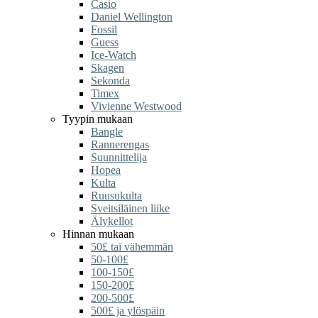
Casio
Daniel Wellington
Fossil
Guess
Ice-Watch
Skagen
Sekonda
Timex
Vivienne Westwood
Tyypin mukaan
Bangle
Rannerengas
Suunnittelija
Hopea
Kulta
Ruusukulta
Sveitsiläinen liike
Älykellot
Hinnan mukaan
50£ tai vähemmän
50-100£
100-150£
150-200£
200-500£
500£ ja ylöspäin