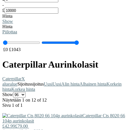
-
£
Hinta
Show
Hinta
Piilottaa
£
0
£
1043
Caterpillar Aurinkolasit
Caterpillar
X
alue
alue
Sijoitus
sijoitus
Uusi
Uusi
Alin hinta
Alhainen hinta
Korkein
hinta
Korkea hinta
Show
Näytetään 1 on 12 of 12
Sivu 1 of 1
Caterpillar
Cts 8020 66
104p aurinkolasit
£42.99
£79.00