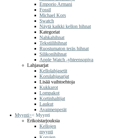
Emporio Armani
Fossil
Michael Kors
Swatch
Näytä kaikki kellon hihnat
Kategoriat
Nahkahihnat
Tekstiilihihnat
Ruostumaton teräs hihnat
Silikonihihnat
Apple Watch -yhteensopiva
Lahjasarjat
Kellolahjasetit
Korulahjasarjat
Lisää vaihtoehtoja
Kukkarot
Lompakot
Kortinhaltijat
Laukut
Avaimenperät
Myynti
>
<
Myynti
Erikoistarjouksia
Kellojen
myynti
Korujen