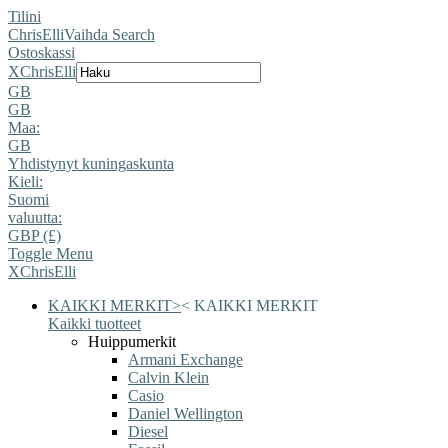
Tilini
ChrisElli
Vaihda Search
Ostoskassi
X
ChrisElli
GB
GB
Maa:
GB
Yhdistynyt kuningaskunta
Kieli:
Suomi
valuutta:
GBP (£)
Toggle Menu
X
ChrisElli
KAIKKI MERKIT
>
<
KAIKKI MERKIT
Kaikki tuotteet
Huippumerkit
Armani Exchange
Calvin Klein
Casio
Daniel Wellington
Diesel