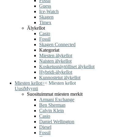
Fossil
Guess
Ice-Watch
Skagen
Timex
Älykellot
Casio
Fossil
Skagen Connected
Kategoriat
Miesten älykellot
Naisten älykellot
Kosketusnäytölliset älykellot
Hybridi-älykellot
Kunnostetut älykellot
Miesten kellot
>
<
Miesten kellot
Uusi
Myynti
Suosituimmat miesten merkit
Armani Exchange
Ben Sherman
Calvin Klein
Casio
Daniel Wellington
Diesel
Fossil