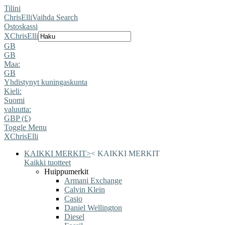
Tilini
ChrisElli
Vaihda Search
Ostoskassi
X
ChrisElli
GB
GB
Maa:
GB
Yhdistynyt kuningaskunta
Kieli:
Suomi
valuutta:
GBP (£)
Toggle Menu
X
ChrisElli
KAIKKI MERKIT
>
<
KAIKKI MERKIT
Kaikki tuotteet
Huippumerkit
Armani Exchange
Calvin Klein
Casio
Daniel Wellington
Diesel