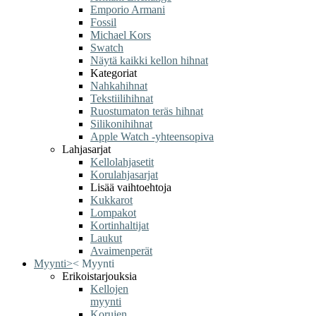
Emporio Armani
Fossil
Michael Kors
Swatch
Näytä kaikki kellon hihnat
Kategoriat
Nahkahihnat
Tekstiilihihnat
Ruostumaton teräs hihnat
Silikonihihnat
Apple Watch -yhteensopiva
Lahjasarjat
Kellolahjasetit
Korulahjasarjat
Lisää vaihtoehtoja
Kukkarot
Lompakot
Kortinhaltijat
Laukut
Avaimenperät
Myynti
>
<
Myynti
Erikoistarjouksia
Kellojen
myynti
Korujen