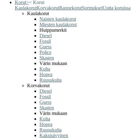
Korut
>
<
Korut
Kaulakorut
Korvakorut
Rannekorut
Sormukset
Uutta koruissa
Kaulakorut
Naisten kaulakorut
Miesten kaulakorut
Huippumerkit
Diesel
Fossil
Guess
Police
Skagen
Värin mukaan
Kulta
Hopea
Ruusukulta
Korvakorut
Diesel
Fossil
Guess
Skagen
Värin mukaan
Kulta
Hopea
Ruusukulta
Kaksisävyinen