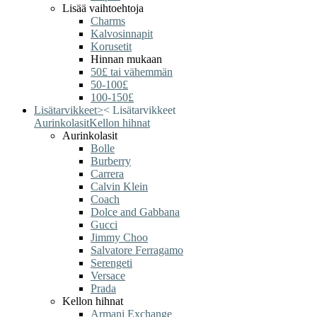
Lisää vaihtoehtoja
Charms
Kalvosinnapit
Korusetit
Hinnan mukaan
50£ tai vähemmän
50-100£
100-150£
Lisätarvikkeet
>
<
Lisätarvikkeet
Aurinkolasit
Kellon hihnat
Aurinkolasit
Bolle
Burberry
Carrera
Calvin Klein
Coach
Dolce and Gabbana
Gucci
Jimmy Choo
Salvatore Ferragamo
Serengeti
Versace
Prada
Kellon hihnat
Armani Exchange