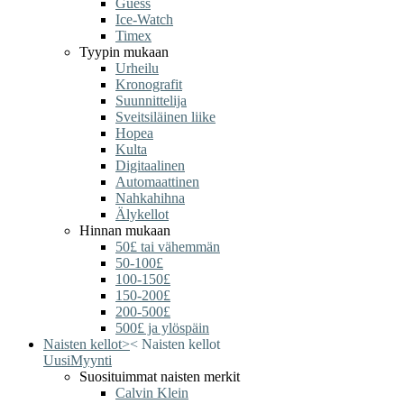
Guess
Ice-Watch
Timex
Tyypin mukaan
Urheilu
Kronografit
Suunnittelija
Sveitsiläinen liike
Hopea
Kulta
Digitaalinen
Automaattinen
Nahkahihna
Älykellot
Hinnan mukaan
50£ tai vähemmän
50-100£
100-150£
150-200£
200-500£
500£ ja ylöspäin
Naisten kellot
>
<
Naisten kellot
Uusi
Myynti
Suosituimmat naisten merkit
Calvin Klein