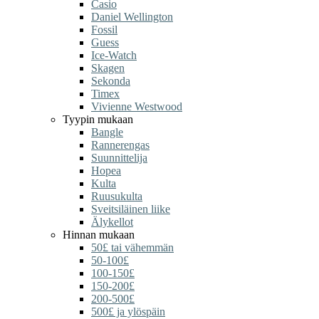
Casio
Daniel Wellington
Fossil
Guess
Ice-Watch
Skagen
Sekonda
Timex
Vivienne Westwood
Tyypin mukaan
Bangle
Rannerengas
Suunnittelija
Hopea
Kulta
Ruusukulta
Sveitsiläinen liike
Älykellot
Hinnan mukaan
50£ tai vähemmän
50-100£
100-150£
150-200£
200-500£
500£ ja ylöspäin