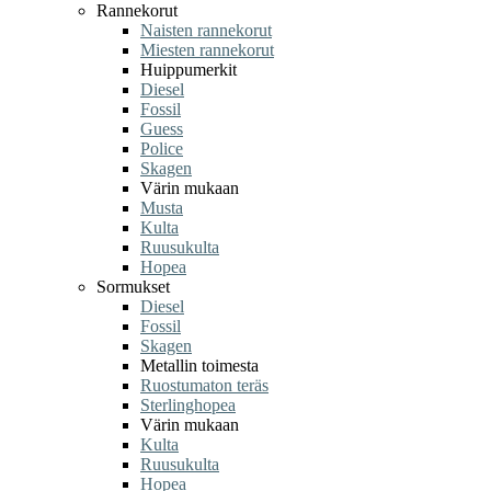
Rannekorut
Naisten rannekorut
Miesten rannekorut
Huippumerkit
Diesel
Fossil
Guess
Police
Skagen
Värin mukaan
Musta
Kulta
Ruusukulta
Hopea
Sormukset
Diesel
Fossil
Skagen
Metallin toimesta
Ruostumaton teräs
Sterlinghopea
Värin mukaan
Kulta
Ruusukulta
Hopea