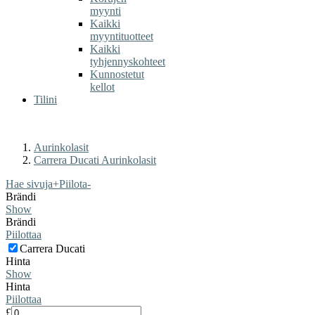
myynti
Kaikki
myyntituotteet
Kaikki
tyhjennyskohteet
Kunnostetut
kellot
Tilini
Aurinkolasit
Carrera Ducati Aurinkolasit
Hae sivuja
+
Piilota
-
Brändi
Show
Brändi
Piilottaa
Carrera Ducati
Hinta
Show
Hinta
Piilottaa
£