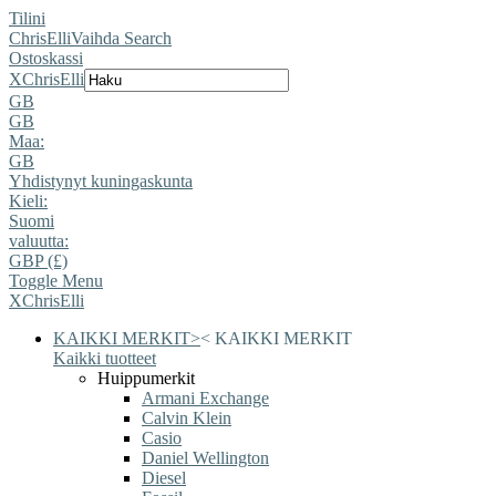
Tilini
ChrisElli
Vaihda Search
Ostoskassi
X
ChrisElli
GB
GB
Maa:
GB
Yhdistynyt kuningaskunta
Kieli:
Suomi
valuutta:
GBP (£)
Toggle Menu
X
ChrisElli
KAIKKI MERKIT
>
<
KAIKKI MERKIT
Kaikki tuotteet
Huippumerkit
Armani Exchange
Calvin Klein
Casio
Daniel Wellington
Diesel