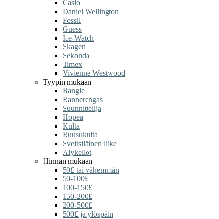
Casio
Daniel Wellington
Fossil
Guess
Ice-Watch
Skagen
Sekonda
Timex
Vivienne Westwood
Tyypin mukaan
Bangle
Rannerengas
Suunnittelija
Hopea
Kulta
Ruusukulta
Sveitsiläinen liike
Älykellot
Hinnan mukaan
50£ tai vähemmän
50-100£
100-150£
150-200£
200-500£
500£ ja ylöspäin