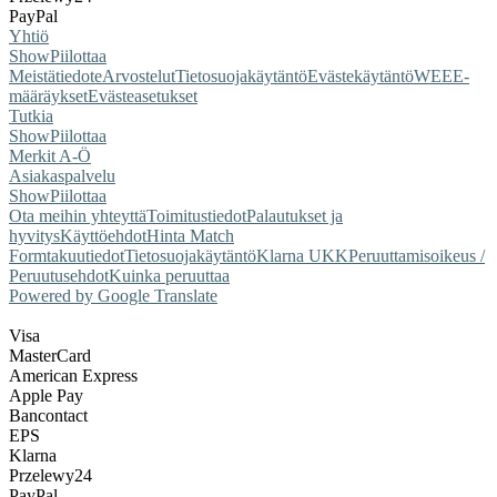
PayPal
Yhtiö
Show
Piilottaa
Meistä
tiedote
Arvostelut
Tietosuojakäytäntö
Evästekäytäntö
WEEE-
määräykset
Evästeasetukset
Tutkia
Show
Piilottaa
Merkit A-Ö
Asiakaspalvelu
Show
Piilottaa
Ota meihin yhteyttä
Toimitustiedot
Palautukset ja
hyvitys
Käyttöehdot
Hinta Match
Form
takuutiedot
Tietosuojakäytäntö
Klarna UKK
Peruuttamisoikeus /
Peruutusehdot
Kuinka peruuttaa
Powered by Google Translate
Visa
MasterCard
American Express
Apple Pay
Bancontact
EPS
Klarna
Przelewy24
PayPal