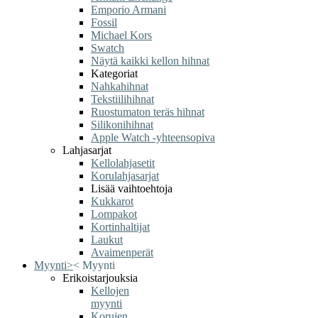
Emporio Armani
Fossil
Michael Kors
Swatch
Näytä kaikki kellon hihnat
Kategoriat
Nahkahihnat
Tekstiilihihnat
Ruostumaton teräs hihnat
Silikonihihnat
Apple Watch -yhteensopiva
Lahjasarjat
Kellolahjasetit
Korulahjasarjat
Lisää vaihtoehtoja
Kukkarot
Lompakot
Kortinhaltijat
Laukut
Avaimenperät
Myynti
>
<
Myynti
Erikoistarjouksia
Kellojen
myynti
Korujen