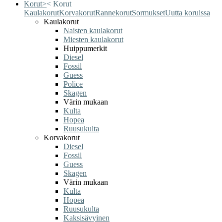
Korut
>
<
Korut
Kaulakorut
Korvakorut
Rannekorut
Sormukset
Uutta koruissa
Kaulakorut
Naisten kaulakorut
Miesten kaulakorut
Huippumerkit
Diesel
Fossil
Guess
Police
Skagen
Värin mukaan
Kulta
Hopea
Ruusukulta
Korvakorut
Diesel
Fossil
Guess
Skagen
Värin mukaan
Kulta
Hopea
Ruusukulta
Kaksisävyinen