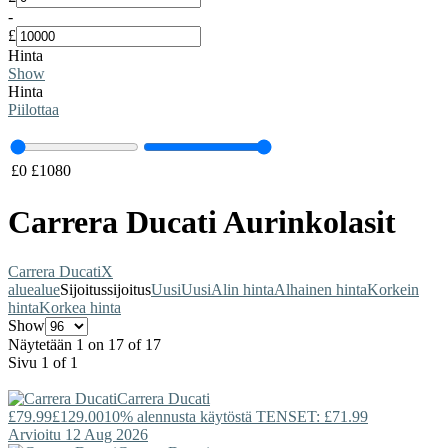
-
£
Hinta
Show
Hinta
Piilottaa
£
0
£
1080
Carrera Ducati Aurinkolasit
Carrera Ducati
X
alue
alue
Sijoitus
sijoitus
Uusi
Uusi
Alin hinta
Alhainen hinta
Korkein
hinta
Korkea hinta
Show
Näytetään 1 on 17 of 17
Sivu 1 of 1
Carrera Ducati
£79.99
£129.00
10% alennusta käytöstä TENSET: £71.99
Arvioitu 12 Aug 2026