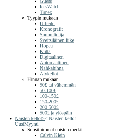
Guess
Ice-Watch
Timex
Tyypin mukaan
Urheilu
Kronografit
Suunnittelija
Sveitsiläinen liike
Hopea
Kulta
Digitaalinen
Automaattinen
Nahkahihna
Älykellot
Hinnan mukaan
50£ tai vähemmän
50-100£
100-150£
150-200£
200-500£
500£ ja ylöspäin
Naisten kellot
>
<
Naisten kellot
Uusi
Myynti
Suosituimmat naisten merkit
Calvin Klein