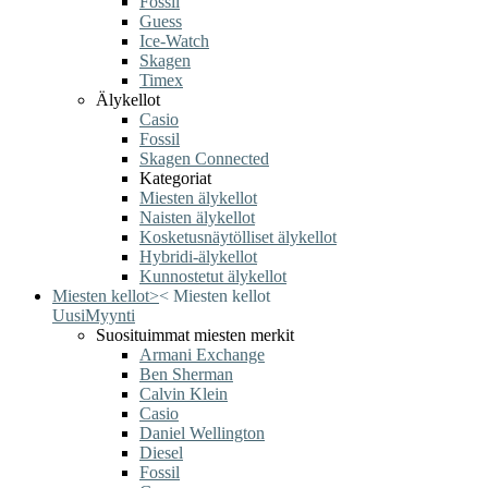
Fossil
Guess
Ice-Watch
Skagen
Timex
Älykellot
Casio
Fossil
Skagen Connected
Kategoriat
Miesten älykellot
Naisten älykellot
Kosketusnäytölliset älykellot
Hybridi-älykellot
Kunnostetut älykellot
Miesten kellot
>
<
Miesten kellot
Uusi
Myynti
Suosituimmat miesten merkit
Armani Exchange
Ben Sherman
Calvin Klein
Casio
Daniel Wellington
Diesel
Fossil