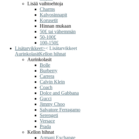
Lisää vaihtoehtoja
Charms
Kalvosinnapit
Korusetit
Hinnan mukaan
50£ tai vähemmän
50-100£
100-150£
Lisätarvikkeet
>
<
Lisätarvikkeet
Aurinkolasit
Kellon hihnat
Aurinkolasit
Bolle
Burberry
Carrera
Calvin Klein
Coach
Dolce and Gabbana
Gucci
Jimmy Choo
Salvatore Ferragamo
Serengeti
Versace
Prada
Kellon hihnat
Armani Exchange