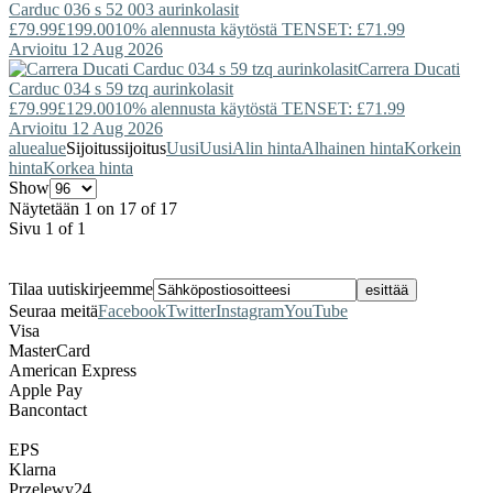
Carduc 036 s 52 003 aurinkolasit
£79.99
£199.00
10% alennusta käytöstä TENSET: £71.99
Arvioitu 12 Aug 2026
Carrera Ducati
Carduc 034 s 59 tzq aurinkolasit
£79.99
£129.00
10% alennusta käytöstä TENSET: £71.99
Arvioitu 12 Aug 2026
alue
alue
Sijoitus
sijoitus
Uusi
Uusi
Alin hinta
Alhainen hinta
Korkein
hinta
Korkea hinta
Show
Näytetään 1 on 17 of 17
Sivu 1 of 1
Tilaa uutiskirjeemme
Seuraa meitä
Facebook
Twitter
Instagram
YouTube
Visa
MasterCard
American Express
Apple Pay
Bancontact
EPS
Klarna
Przelewy24