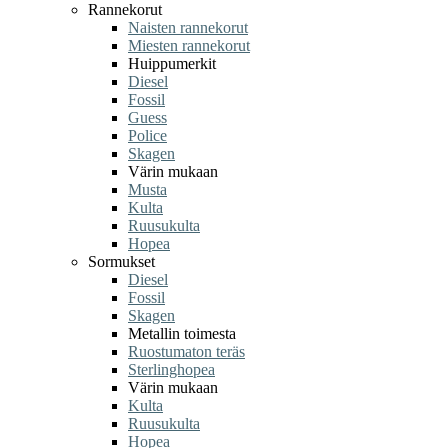
Rannekorut
Naisten rannekorut
Miesten rannekorut
Huippumerkit
Diesel
Fossil
Guess
Police
Skagen
Värin mukaan
Musta
Kulta
Ruusukulta
Hopea
Sormukset
Diesel
Fossil
Skagen
Metallin toimesta
Ruostumaton teräs
Sterlinghopea
Värin mukaan
Kulta
Ruusukulta
Hopea