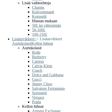
Lisää vaihtoehtoja
Charms
Kalvosinnapit
Korusetit
Hinnan mukaan
50£ tai vähemmän
50-100£
100-150£
Lisätarvikkeet
>
<
Lisätarvikkeet
Aurinkolasit
Kellon hihnat
Aurinkolasit
Bolle
Burberry
Carrera
Calvin Klein
Coach
Dolce and Gabbana
Gucci
Jimmy Choo
Salvatore Ferragamo
Serengeti
Versace
Prada
Kellon hihnat
Armani Exchange