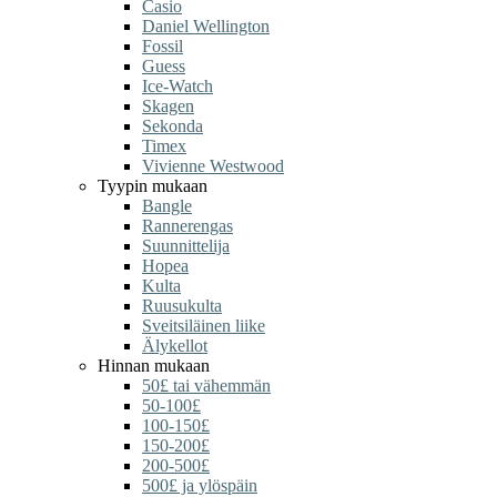
Casio
Daniel Wellington
Fossil
Guess
Ice-Watch
Skagen
Sekonda
Timex
Vivienne Westwood
Tyypin mukaan
Bangle
Rannerengas
Suunnittelija
Hopea
Kulta
Ruusukulta
Sveitsiläinen liike
Älykellot
Hinnan mukaan
50£ tai vähemmän
50-100£
100-150£
150-200£
200-500£
500£ ja ylöspäin