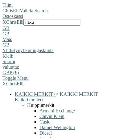
Tilini
ChrisElli
Vaihda Search
Ostoskassi
X
ChrisElli
GB
GB
Maa:
GB
Yhdistynyt kuningaskunta
Kieli:
Suomi
valuutta:
GBP (£)
Toggle Menu
X
ChrisElli
KAIKKI MERKIT
>
<
KAIKKI MERKIT
Kaikki tuotteet
Huippumerkit
Armani Exchange
Calvin Klein
Casio
Daniel Wellington
Diesel