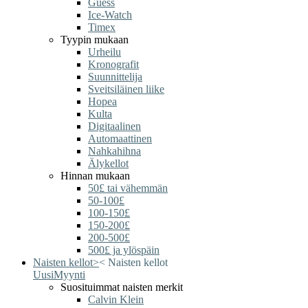
Guess
Ice-Watch
Timex
Tyypin mukaan
Urheilu
Kronografit
Suunnittelija
Sveitsiläinen liike
Hopea
Kulta
Digitaalinen
Automaattinen
Nahkahihna
Älykellot
Hinnan mukaan
50£ tai vähemmän
50-100£
100-150£
150-200£
200-500£
500£ ja ylöspäin
Naisten kellot
>
<
Naisten kellot
Uusi
Myynti
Suosituimmat naisten merkit
Calvin Klein