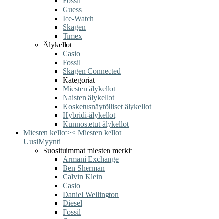
Fossil
Guess
Ice-Watch
Skagen
Timex
Älykellot
Casio
Fossil
Skagen Connected
Kategoriat
Miesten älykellot
Naisten älykellot
Kosketusnäytölliset älykellot
Hybridi-älykellot
Kunnostetut älykellot
Miesten kellot
>
<
Miesten kellot
Uusi
Myynti
Suosituimmat miesten merkit
Armani Exchange
Ben Sherman
Calvin Klein
Casio
Daniel Wellington
Diesel
Fossil