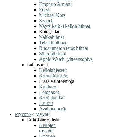
Emporio Armani
Fossil
Michael Kors
Swatch
Näytä kaikki kellon hihnat
Kategoriat
Nahkahihnat
Tekstiilihihnat
Ruostumaton teräs hihnat
Silikonihihnat
Apple Watch -yhteensopiva
Lahjasarjat
Kellolahjasetit
Korulahjasarjat
Lisää vaihtoehtoja
Kukkarot
Lompakot
Kortinhaltijat
Laukut
Avaimenperät
Myynti
>
<
Myynti
Erikoistarjouksia
Kellojen
myynti
Korujen