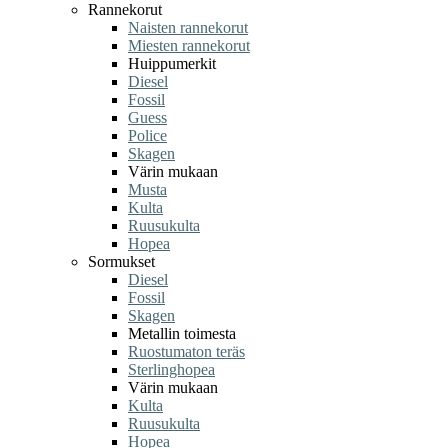
Rannekorut
Naisten rannekorut
Miesten rannekorut
Huippumerkit
Diesel
Fossil
Guess
Police
Skagen
Värin mukaan
Musta
Kulta
Ruusukulta
Hopea
Sormukset
Diesel
Fossil
Skagen
Metallin toimesta
Ruostumaton teräs
Sterlinghopea
Värin mukaan
Kulta
Ruusukulta
Hopea