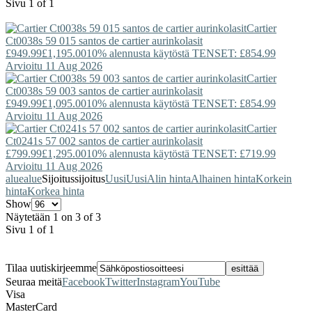
Sivu 1 of 1
Cartier
Ct0038s 59 015 santos de cartier aurinkolasit
£949.99
£1,195.00
10% alennusta käytöstä TENSET: £854.99
Arvioitu 11 Aug 2026
Cartier
Ct0038s 59 003 santos de cartier aurinkolasit
£949.99
£1,095.00
10% alennusta käytöstä TENSET: £854.99
Arvioitu 11 Aug 2026
Cartier
Ct0241s 57 002 santos de cartier aurinkolasit
£799.99
£1,295.00
10% alennusta käytöstä TENSET: £719.99
Arvioitu 11 Aug 2026
alue
alue
Sijoitus
sijoitus
Uusi
Uusi
Alin hinta
Alhainen hinta
Korkein
hinta
Korkea hinta
Show
Näytetään 1 on 3 of 3
Sivu 1 of 1
Tilaa uutiskirjeemme
Seuraa meitä
Facebook
Twitter
Instagram
YouTube
Visa
MasterCard