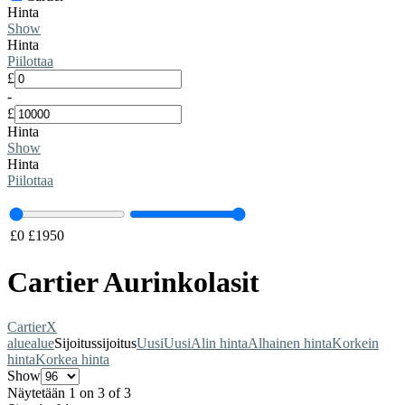
Hinta
Show
Hinta
Piilottaa
£
-
£
Hinta
Show
Hinta
Piilottaa
£
0
£
1950
Cartier Aurinkolasit
Cartier
X
alue
alue
Sijoitus
sijoitus
Uusi
Uusi
Alin hinta
Alhainen hinta
Korkein
hinta
Korkea hinta
Show
Näytetään 1 on 3 of 3