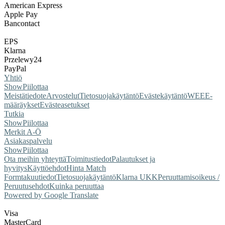
American Express
Apple Pay
Bancontact
EPS
Klarna
Przelewy24
PayPal
Yhtiö
Show
Piilottaa
Meistä
tiedote
Arvostelut
Tietosuojakäytäntö
Evästekäytäntö
WEEE-
määräykset
Evästeasetukset
Tutkia
Show
Piilottaa
Merkit A-Ö
Asiakaspalvelu
Show
Piilottaa
Ota meihin yhteyttä
Toimitustiedot
Palautukset ja
hyvitys
Käyttöehdot
Hinta Match
Form
takuutiedot
Tietosuojakäytäntö
Klarna UKK
Peruuttamisoikeus /
Peruutusehdot
Kuinka peruuttaa
Powered by Google Translate
Visa
MasterCard