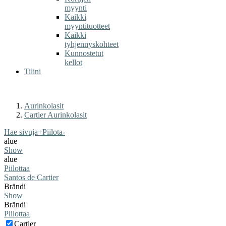
myynti
Kaikki
myyntituotteet
Kaikki
tyhjennyskohteet
Kunnostetut
kellot
Tilini
Aurinkolasit
Cartier Aurinkolasit
Hae sivuja
+
Piilota
-
alue
Show
alue
Piilottaa
Santos de Cartier
Brändi
Show
Brändi
Piilottaa
Cartier