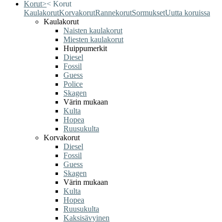
Korut
>
<
Korut
Kaulakorut
Korvakorut
Rannekorut
Sormukset
Uutta koruissa
Kaulakorut
Naisten kaulakorut
Miesten kaulakorut
Huippumerkit
Diesel
Fossil
Guess
Police
Skagen
Värin mukaan
Kulta
Hopea
Ruusukulta
Korvakorut
Diesel
Fossil
Guess
Skagen
Värin mukaan
Kulta
Hopea
Ruusukulta
Kaksisävyinen