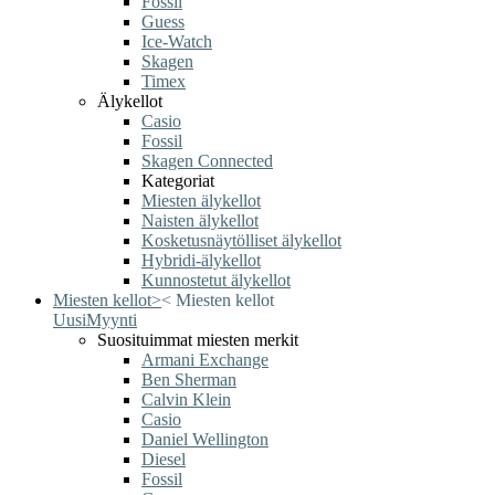
Fossil
Guess
Ice-Watch
Skagen
Timex
Älykellot
Casio
Fossil
Skagen Connected
Kategoriat
Miesten älykellot
Naisten älykellot
Kosketusnäytölliset älykellot
Hybridi-älykellot
Kunnostetut älykellot
Miesten kellot
>
<
Miesten kellot
Uusi
Myynti
Suosituimmat miesten merkit
Armani Exchange
Ben Sherman
Calvin Klein
Casio
Daniel Wellington
Diesel
Fossil