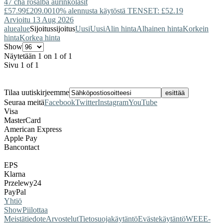
47 cha rosalba aurinkolasit
£57.99
£209.00
10% alennusta käytöstä TENSET: £52.19
Arvioitu 13 Aug 2026
alue
alue
Sijoitus
sijoitus
Uusi
Uusi
Alin hinta
Alhainen hinta
Korkein
hinta
Korkea hinta
Show
Näytetään 1 on 1 of 1
Sivu 1 of 1
Tilaa uutiskirjeemme
Seuraa meitä
Facebook
Twitter
Instagram
YouTube
Visa
MasterCard
American Express
Apple Pay
Bancontact
EPS
Klarna
Przelewy24
PayPal
Yhtiö
Show
Piilottaa
Meistä
tiedote
Arvostelut
Tietosuojakäytäntö
Evästekäytäntö
WEEE-