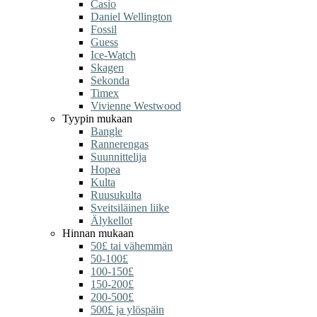
Casio
Daniel Wellington
Fossil
Guess
Ice-Watch
Skagen
Sekonda
Timex
Vivienne Westwood
Tyypin mukaan
Bangle
Rannerengas
Suunnittelija
Hopea
Kulta
Ruusukulta
Sveitsiläinen liike
Älykellot
Hinnan mukaan
50£ tai vähemmän
50-100£
100-150£
150-200£
200-500£
500£ ja ylöspäin