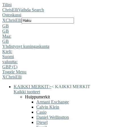
Tilini
ChrisElli
Vaihda Search
Ostoskassi
X
ChrisElli
GB
GB
Maa:
GB
Yhdistynyt kuningaskunta
Kieli:
Suomi
valuutta:
GBP (£)
Toggle Menu
X
ChrisElli
KAIKKI MERKIT
>
<
KAIKKI MERKIT
Kaikki tuotteet
Huippumerkit
Armani Exchange
Calvin Klein
Casio
Daniel Wellington
Diesel