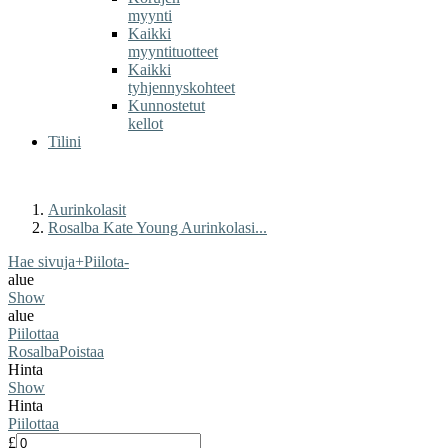
myynti
Kaikki
myyntituotteet
Kaikki
tyhjennyskohteet
Kunnostetut
kellot
Tilini
Aurinkolasit
Rosalba Kate Young Aurinkolasi...
Hae sivuja
+
Piilota
-
alue
Show
alue
Piilottaa
Rosalba
Poistaa
Hinta
Show
Hinta
Piilottaa
£