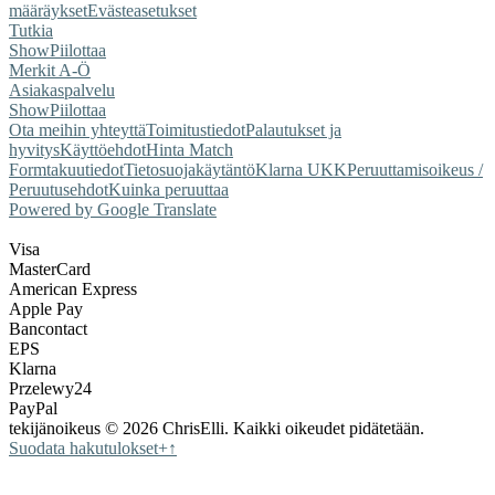
määräykset
Evästeasetukset
Tutkia
Show
Piilottaa
Merkit A-Ö
Asiakaspalvelu
Show
Piilottaa
Ota meihin yhteyttä
Toimitustiedot
Palautukset ja
hyvitys
Käyttöehdot
Hinta Match
Form
takuutiedot
Tietosuojakäytäntö
Klarna UKK
Peruuttamisoikeus /
Peruutusehdot
Kuinka peruuttaa
Powered by Google Translate
Visa
MasterCard
American Express
Apple Pay
Bancontact
EPS
Klarna
Przelewy24
PayPal
tekijänoikeus © 2026 ChrisElli. Kaikki oikeudet pidätetään.
Suodata hakutulokset
+
↑