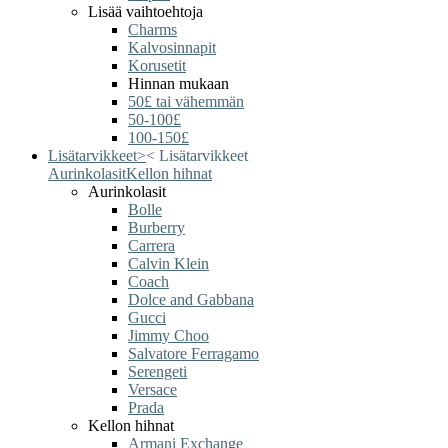
Lisää vaihtoehtoja
Charms
Kalvosinnapit
Korusetit
Hinnan mukaan
50£ tai vähemmän
50-100£
100-150£
Lisätarvikkeet
>
<
Lisätarvikkeet
Aurinkolasit
Kellon hihnat
Aurinkolasit
Bolle
Burberry
Carrera
Calvin Klein
Coach
Dolce and Gabbana
Gucci
Jimmy Choo
Salvatore Ferragamo
Serengeti
Versace
Prada
Kellon hihnat
Armani Exchange