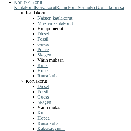
Korut
>
<
Korut
Kaulakorut
Korvakorut
Rannekorut
Sormukset
Uutta koruissa
Kaulakorut
Naisten kaulakorut
Miesten kaulakorut
Huippumerkit
Diesel
Fossil
Guess
Police
Skagen
Värin mukaan
Kulta
Hopea
Ruusukulta
Korvakorut
Diesel
Fossil
Guess
Skagen
Värin mukaan
Kulta
Hopea
Ruusukulta
Kaksisävyinen