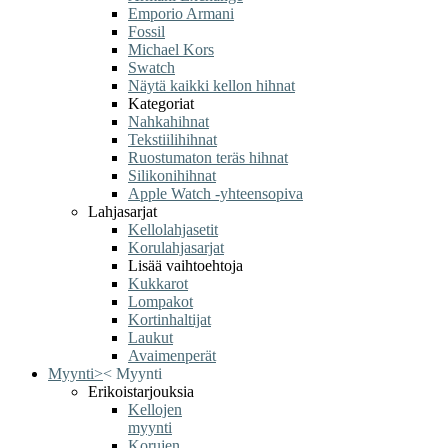
Emporio Armani
Fossil
Michael Kors
Swatch
Näytä kaikki kellon hihnat
Kategoriat
Nahkahihnat
Tekstiilihihnat
Ruostumaton teräs hihnat
Silikonihihnat
Apple Watch -yhteensopiva
Lahjasarjat
Kellolahjasetit
Korulahjasarjat
Lisää vaihtoehtoja
Kukkarot
Lompakot
Kortinhaltijat
Laukut
Avaimenperät
Myynti
>
<
Myynti
Erikoistarjouksia
Kellojen
myynti
Korujen