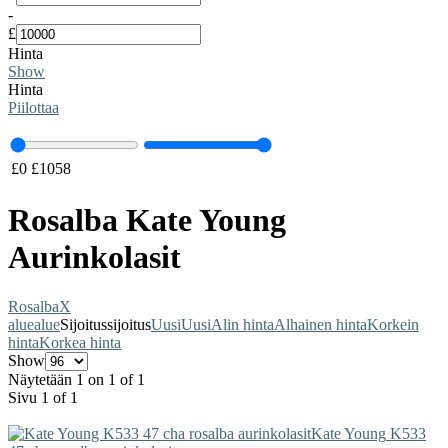
-
£
Hinta
Show
Hinta
Piilottaa
£
0
£
1058
Rosalba Kate Young
Aurinkolasit
Rosalba
X
alue
alue
Sijoitus
sijoitus
Uusi
Uusi
Alin hinta
Alhainen hinta
Korkein
hinta
Korkea hinta
Show
Näytetään 1 on 1 of 1
Sivu 1 of 1
Kate Young
K533