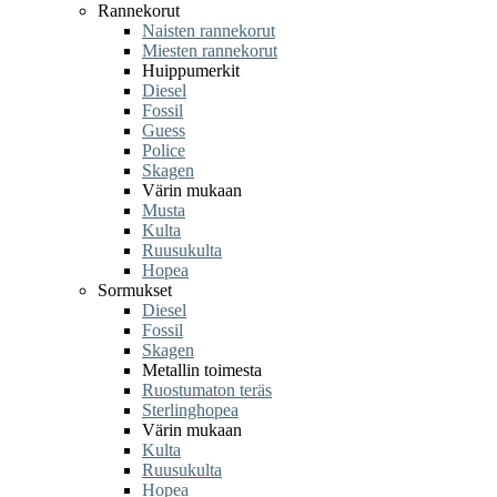
Rannekorut
Naisten rannekorut
Miesten rannekorut
Huippumerkit
Diesel
Fossil
Guess
Police
Skagen
Värin mukaan
Musta
Kulta
Ruusukulta
Hopea
Sormukset
Diesel
Fossil
Skagen
Metallin toimesta
Ruostumaton teräs
Sterlinghopea
Värin mukaan
Kulta
Ruusukulta
Hopea