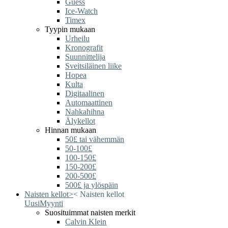
Guess
Ice-Watch
Timex
Tyypin mukaan
Urheilu
Kronografit
Suunnittelija
Sveitsiläinen liike
Hopea
Kulta
Digitaalinen
Automaattinen
Nahkahihna
Älykellot
Hinnan mukaan
50£ tai vähemmän
50-100£
100-150£
150-200£
200-500£
500£ ja ylöspäin
Naisten kellot
>
<
Naisten kellot
Uusi
Myynti
Suosituimmat naisten merkit
Calvin Klein