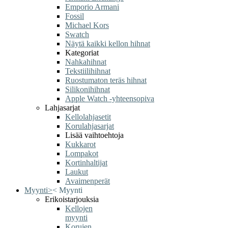
Emporio Armani
Fossil
Michael Kors
Swatch
Näytä kaikki kellon hihnat
Kategoriat
Nahkahihnat
Tekstiilihihnat
Ruostumaton teräs hihnat
Silikonihihnat
Apple Watch -yhteensopiva
Lahjasarjat
Kellolahjasetit
Korulahjasarjat
Lisää vaihtoehtoja
Kukkarot
Lompakot
Kortinhaltijat
Laukut
Avaimenperät
Myynti
>
<
Myynti
Erikoistarjouksia
Kellojen
myynti
Korujen