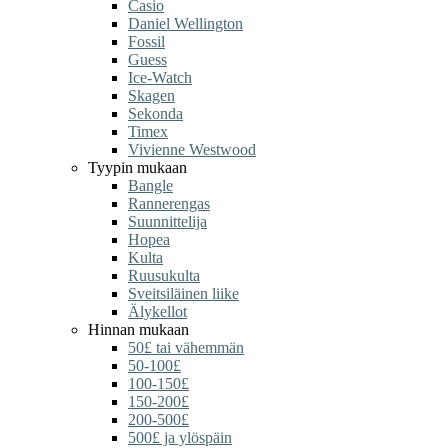
Casio
Daniel Wellington
Fossil
Guess
Ice-Watch
Skagen
Sekonda
Timex
Vivienne Westwood
Tyypin mukaan
Bangle
Rannerengas
Suunnittelija
Hopea
Kulta
Ruusukulta
Sveitsiläinen liike
Älykellot
Hinnan mukaan
50£ tai vähemmän
50-100£
100-150£
150-200£
200-500£
500£ ja ylöspäin