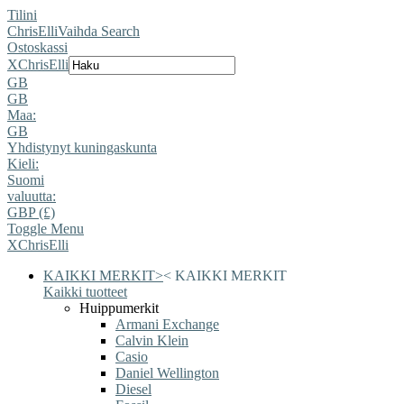
Tilini
ChrisElli
Vaihda Search
Ostoskassi
X
ChrisElli
GB
GB
Maa:
GB
Yhdistynyt kuningaskunta
Kieli:
Suomi
valuutta:
GBP (£)
Toggle Menu
X
ChrisElli
KAIKKI MERKIT
>
<
KAIKKI MERKIT
Kaikki tuotteet
Huippumerkit
Armani Exchange
Calvin Klein
Casio
Daniel Wellington
Diesel