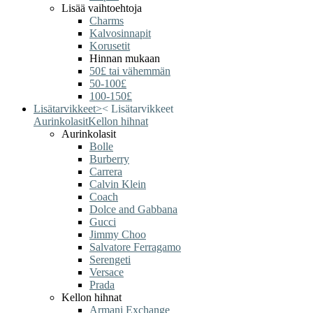
Lisää vaihtoehtoja
Charms
Kalvosinnapit
Korusetit
Hinnan mukaan
50£ tai vähemmän
50-100£
100-150£
Lisätarvikkeet
>
<
Lisätarvikkeet
Aurinkolasit
Kellon hihnat
Aurinkolasit
Bolle
Burberry
Carrera
Calvin Klein
Coach
Dolce and Gabbana
Gucci
Jimmy Choo
Salvatore Ferragamo
Serengeti
Versace
Prada
Kellon hihnat
Armani Exchange