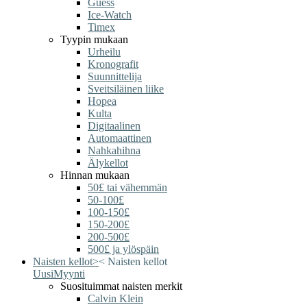
Guess
Ice-Watch
Timex
Tyypin mukaan
Urheilu
Kronografit
Suunnittelija
Sveitsiläinen liike
Hopea
Kulta
Digitaalinen
Automaattinen
Nahkahihna
Älykellot
Hinnan mukaan
50£ tai vähemmän
50-100£
100-150£
150-200£
200-500£
500£ ja ylöspäin
Naisten kellot
>
<
Naisten kellot
Uusi
Myynti
Suosituimmat naisten merkit
Calvin Klein