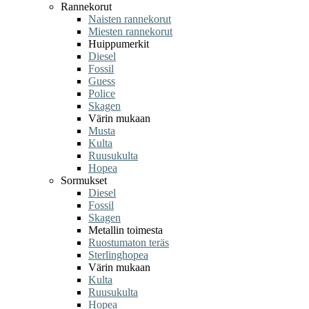
Rannekorut
Naisten rannekorut
Miesten rannekorut
Huippumerkit
Diesel
Fossil
Guess
Police
Skagen
Värin mukaan
Musta
Kulta
Ruusukulta
Hopea
Sormukset
Diesel
Fossil
Skagen
Metallin toimesta
Ruostumaton teräs
Sterlinghopea
Värin mukaan
Kulta
Ruusukulta
Hopea