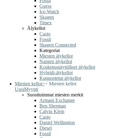
Fossil
Guess
Ice-Watch
Skagen
Timex
Älykellot
Casio
Fossil
Skagen Connected
Kategoriat
Miesten älykellot
Naisten älykellot
Kosketusnäytölliset älykellot
Hybridi-älykellot
Kunnostetut älykellot
Miesten kellot
>
<
Miesten kellot
Uusi
Myynti
Suosituimmat miesten merkit
Armani Exchange
Ben Sherman
Calvin Klein
Casio
Daniel Wellington
Diesel
Fossil