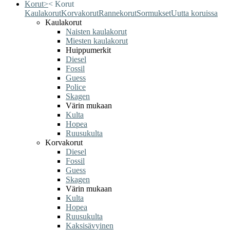
Korut
>
<
Korut
Kaulakorut
Korvakorut
Rannekorut
Sormukset
Uutta koruissa
Kaulakorut
Naisten kaulakorut
Miesten kaulakorut
Huippumerkit
Diesel
Fossil
Guess
Police
Skagen
Värin mukaan
Kulta
Hopea
Ruusukulta
Korvakorut
Diesel
Fossil
Guess
Skagen
Värin mukaan
Kulta
Hopea
Ruusukulta
Kaksisävyinen