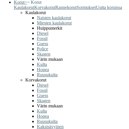
Korut
>
<
Korut
Kaulakorut
Korvakorut
Rannekorut
Sormukset
Uutta koruissa
Kaulakorut
Naisten kaulakorut
Miesten kaulakorut
Huippumerkit
Diesel
Fossil
Guess
Police
Skagen
Värin mukaan
Kulta
Hopea
Ruusukulta
Korvakorut
Diesel
Fossil
Guess
Skagen
Värin mukaan
Kulta
Hopea
Ruusukulta
Kaksisävyinen