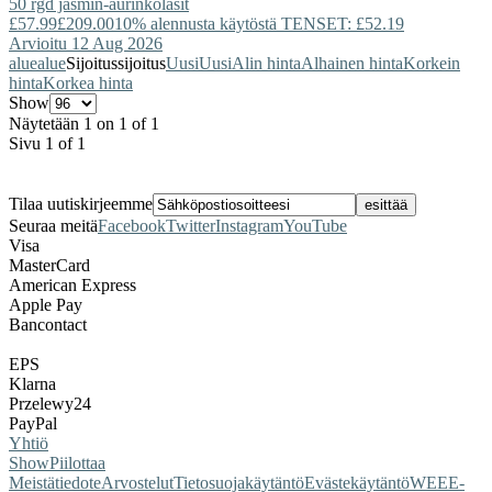
50 rgd jasmin-aurinkolasit
£57.99
£209.00
10% alennusta käytöstä TENSET: £52.19
Arvioitu 12 Aug 2026
alue
alue
Sijoitus
sijoitus
Uusi
Uusi
Alin hinta
Alhainen hinta
Korkein
hinta
Korkea hinta
Show
Näytetään 1 on 1 of 1
Sivu 1 of 1
Tilaa uutiskirjeemme
Seuraa meitä
Facebook
Twitter
Instagram
YouTube
Visa
MasterCard
American Express
Apple Pay
Bancontact
EPS
Klarna
Przelewy24
PayPal
Yhtiö
Show
Piilottaa
Meistä
tiedote
Arvostelut
Tietosuojakäytäntö
Evästekäytäntö
WEEE-