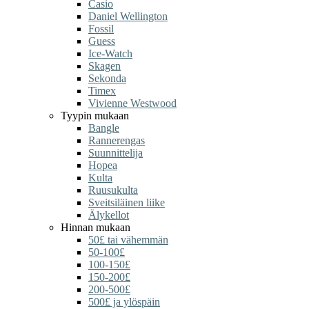
Casio
Daniel Wellington
Fossil
Guess
Ice-Watch
Skagen
Sekonda
Timex
Vivienne Westwood
Tyypin mukaan
Bangle
Rannerengas
Suunnittelija
Hopea
Kulta
Ruusukulta
Sveitsiläinen liike
Älykellot
Hinnan mukaan
50£ tai vähemmän
50-100£
100-150£
150-200£
200-500£
500£ ja ylöspäin