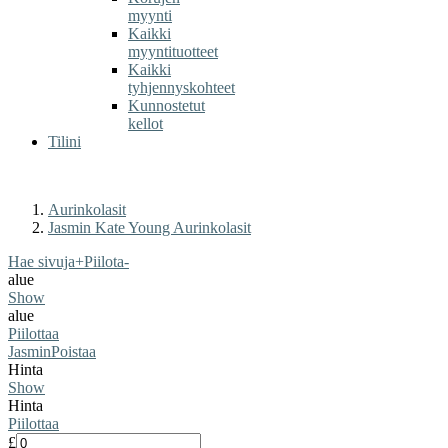
myynti
Kaikki
myyntituotteet
Kaikki
tyhjennyskohteet
Kunnostetut
kellot
Tilini
Aurinkolasit
Jasmin Kate Young Aurinkolasit
Hae sivuja
+
Piilota
-
alue
Show
alue
Piilottaa
Jasmin
Poistaa
Hinta
Show
Hinta
Piilottaa
£