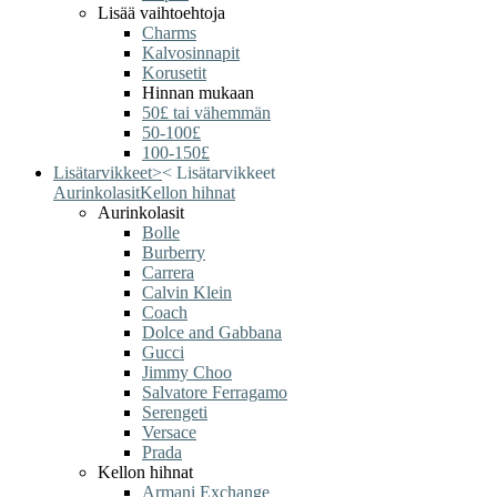
Lisää vaihtoehtoja
Charms
Kalvosinnapit
Korusetit
Hinnan mukaan
50£ tai vähemmän
50-100£
100-150£
Lisätarvikkeet
>
<
Lisätarvikkeet
Aurinkolasit
Kellon hihnat
Aurinkolasit
Bolle
Burberry
Carrera
Calvin Klein
Coach
Dolce and Gabbana
Gucci
Jimmy Choo
Salvatore Ferragamo
Serengeti
Versace
Prada
Kellon hihnat
Armani Exchange