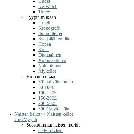
Guess
Ice-Watch
Timex
Tyypin mukaan
Urheilu
Kronografit
Suunnittelija
Sveitsiläinen liike
Hopea
Kulta
Digitaalinen
Automaattinen
Nahkahihna
Älykellot
Hinnan mukaan
50£ tai vähemmän
50-100£
100-150£
150-200£
200-500£
500£ ja ylöspäin
Naisten kellot
>
<
Naisten kellot
Uusi
Myynti
Suosituimmat naisten merkit
Calvin Klein