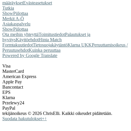
määräykset
Evästeasetukset
Tutkia
Show
Piilottaa
Merkit A-Ö
Asiakaspalvelu
Show
Piilottaa
Ota meihin yhteyttä
Toimitustiedot
Palautukset ja
hyvitys
Käyttöehdot
Hinta Match
Form
takuutiedot
Tietosuojakäytäntö
Klarna UKK
Peruuttamisoikeus /
Peruutusehdot
Kuinka peruuttaa
Powered by Google Translate
Visa
MasterCard
American Express
Apple Pay
Bancontact
EPS
Klarna
Przelewy24
PayPal
tekijänoikeus © 2026 ChrisElli. Kaikki oikeudet pidätetään.
Suodata hakutulokset
+
↑