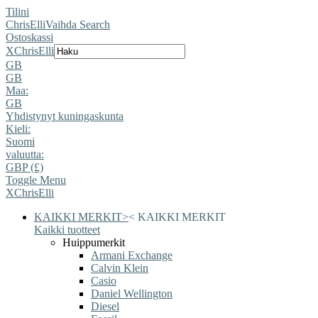
Tilini
ChrisElli
Vaihda Search
Ostoskassi
X
ChrisElli
GB
GB
Maa:
GB
Yhdistynyt kuningaskunta
Kieli:
Suomi
valuutta:
GBP (£)
Toggle Menu
X
ChrisElli
KAIKKI MERKIT
>
<
KAIKKI MERKIT
Kaikki tuotteet
Huippumerkit
Armani Exchange
Calvin Klein
Casio
Daniel Wellington
Diesel