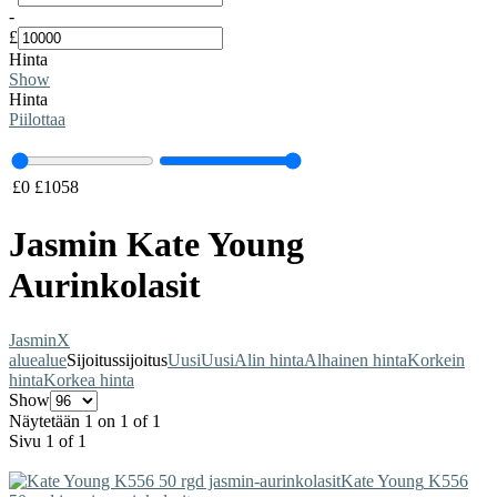
-
£
Hinta
Show
Hinta
Piilottaa
£
0
£
1058
Jasmin Kate Young
Aurinkolasit
Jasmin
X
alue
alue
Sijoitus
sijoitus
Uusi
Uusi
Alin hinta
Alhainen hinta
Korkein
hinta
Korkea hinta
Show
Näytetään 1 on 1 of 1
Sivu 1 of 1
Kate Young
K556