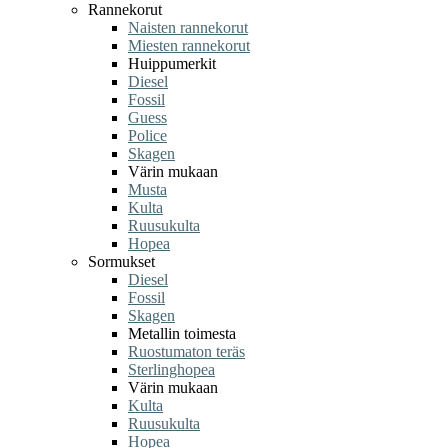
Rannekorut
Naisten rannekorut
Miesten rannekorut
Huippumerkit
Diesel
Fossil
Guess
Police
Skagen
Värin mukaan
Musta
Kulta
Ruusukulta
Hopea
Sormukset
Diesel
Fossil
Skagen
Metallin toimesta
Ruostumaton teräs
Sterlinghopea
Värin mukaan
Kulta
Ruusukulta
Hopea