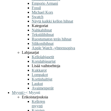
Emporio Armani
Fossil
Michael Kors
Swatch
Näytä kaikki kellon hihnat
Kategoriat
Nahkahihnat
Tekstiilihihnat
Ruostumaton teräs hihnat
Silikonihihnat
Apple Watch -yhteensopiva
Lahjasarjat
Kellolahjasetit
Korulahjasarjat
Lisää vaihtoehtoja
Kukkarot
Lompakot
Kortinhaltijat
Laukut
Avaimenperät
Myynti
>
<
Myynti
Erikoistarjouksia
Kellojen
myynti
Korujen