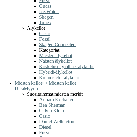
Fossil
Guess
Ice-Watch
Skagen
Timex
Älykellot
Casio
Fossil
Skagen Connected
Kategoriat
Miesten älykellot
Naisten älykellot
Kosketusnäytölliset älykellot
Hybridi-älykellot
Kunnostetut älykellot
Miesten kellot
>
<
Miesten kellot
Uusi
Myynti
Suosituimmat miesten merkit
Armani Exchange
Ben Sherman
Calvin Klein
Casio
Daniel Wellington
Diesel
Fossil