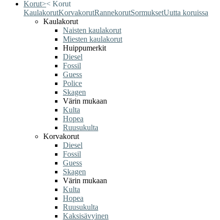
Korut
>
<
Korut
Kaulakorut
Korvakorut
Rannekorut
Sormukset
Uutta koruissa
Kaulakorut
Naisten kaulakorut
Miesten kaulakorut
Huippumerkit
Diesel
Fossil
Guess
Police
Skagen
Värin mukaan
Kulta
Hopea
Ruusukulta
Korvakorut
Diesel
Fossil
Guess
Skagen
Värin mukaan
Kulta
Hopea
Ruusukulta
Kaksisävyinen