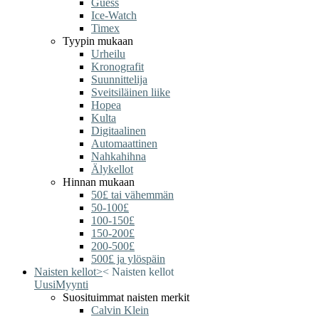
Guess
Ice-Watch
Timex
Tyypin mukaan
Urheilu
Kronografit
Suunnittelija
Sveitsiläinen liike
Hopea
Kulta
Digitaalinen
Automaattinen
Nahkahihna
Älykellot
Hinnan mukaan
50£ tai vähemmän
50-100£
100-150£
150-200£
200-500£
500£ ja ylöspäin
Naisten kellot
>
<
Naisten kellot
Uusi
Myynti
Suosituimmat naisten merkit
Calvin Klein