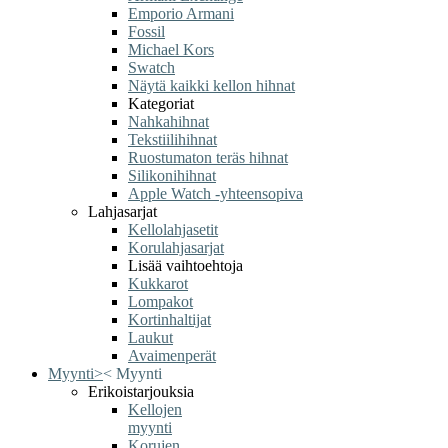
Emporio Armani
Fossil
Michael Kors
Swatch
Näytä kaikki kellon hihnat
Kategoriat
Nahkahihnat
Tekstiilihihnat
Ruostumaton teräs hihnat
Silikonihihnat
Apple Watch -yhteensopiva
Lahjasarjat
Kellolahjasetit
Korulahjasarjat
Lisää vaihtoehtoja
Kukkarot
Lompakot
Kortinhaltijat
Laukut
Avaimenperät
Myynti
>
<
Myynti
Erikoistarjouksia
Kellojen
myynti
Korujen