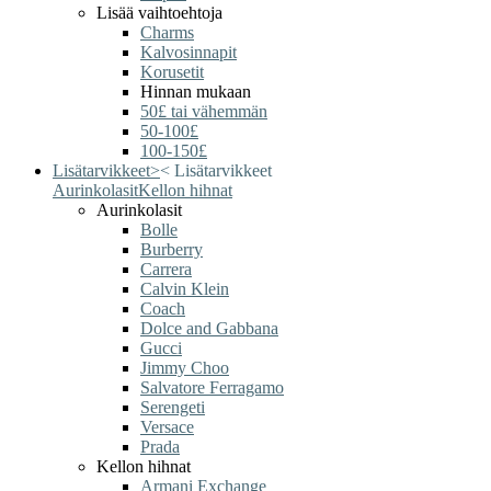
Lisää vaihtoehtoja
Charms
Kalvosinnapit
Korusetit
Hinnan mukaan
50£ tai vähemmän
50-100£
100-150£
Lisätarvikkeet
>
<
Lisätarvikkeet
Aurinkolasit
Kellon hihnat
Aurinkolasit
Bolle
Burberry
Carrera
Calvin Klein
Coach
Dolce and Gabbana
Gucci
Jimmy Choo
Salvatore Ferragamo
Serengeti
Versace
Prada
Kellon hihnat
Armani Exchange