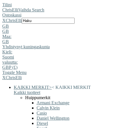
Tilini
ChrisElli
Vaihda Search
Ostoskassi
X
ChrisElli
GB
GB
Maa:
GB
Yhdistynyt kuningaskunta
Kieli:
Suomi
valuutta:
GBP (£)
Toggle Menu
X
ChrisElli
KAIKKI MERKIT
>
<
KAIKKI MERKIT
Kaikki tuotteet
Huippumerkit
Armani Exchange
Calvin Klein
Casio
Daniel Wellington
Diesel