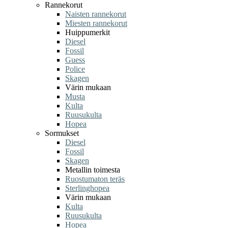
Rannekorut
Naisten rannekorut
Miesten rannekorut
Huippumerkit
Diesel
Fossil
Guess
Police
Skagen
Värin mukaan
Musta
Kulta
Ruusukulta
Hopea
Sormukset
Diesel
Fossil
Skagen
Metallin toimesta
Ruostumaton teräs
Sterlinghopea
Värin mukaan
Kulta
Ruusukulta
Hopea