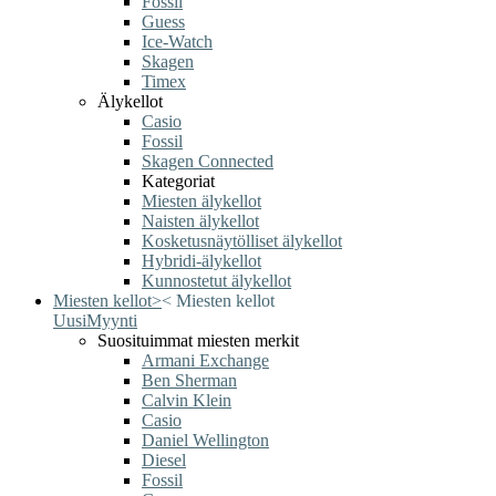
Fossil
Guess
Ice-Watch
Skagen
Timex
Älykellot
Casio
Fossil
Skagen Connected
Kategoriat
Miesten älykellot
Naisten älykellot
Kosketusnäytölliset älykellot
Hybridi-älykellot
Kunnostetut älykellot
Miesten kellot
>
<
Miesten kellot
Uusi
Myynti
Suosituimmat miesten merkit
Armani Exchange
Ben Sherman
Calvin Klein
Casio
Daniel Wellington
Diesel
Fossil