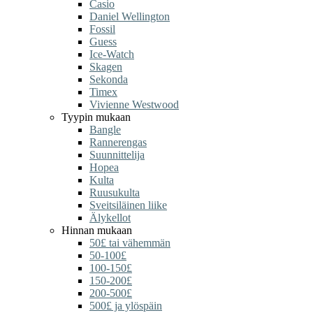
Casio
Daniel Wellington
Fossil
Guess
Ice-Watch
Skagen
Sekonda
Timex
Vivienne Westwood
Tyypin mukaan
Bangle
Rannerengas
Suunnittelija
Hopea
Kulta
Ruusukulta
Sveitsiläinen liike
Älykellot
Hinnan mukaan
50£ tai vähemmän
50-100£
100-150£
150-200£
200-500£
500£ ja ylöspäin