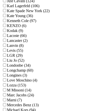
Just Cavalli (124)
Karl Lagerfeld (106)
Kate Spade New York (22)
Kate Young (36)
Kenneth Cole (97)
KENZO (6)
Kodak (9)
Lacoste (66)
Lancaster (2)
Lanvin (8)
Levis (55)
LGR (29)
Liu Jo (52)
Londonbe (34)
Longchamp (60)
Longines (3)
Love Moschino (4)
Lozza (153)
M Missoni (14)
Marc Jacobs (24)
Marni (7)
Mercedes Benz (13)
Michael Kors (94)