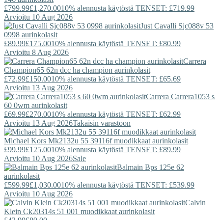
£799.99
£1,270.00
10% alennusta käytöstä TENSET: £719.99
Arvioitu 10 Aug 2026
Just Cavalli
Sjc088v 53
0998 aurinkolasit
£89.99
£175.00
10% alennusta käytöstä TENSET: £80.99
Arvioitu 8 Aug 2026
Carrera
Champion65 62n dcc ha champion aurinkolasit
£72.99
£150.00
10% alennusta käytöstä TENSET: £65.69
Arvioitu 13 Aug 2026
Carrera
Carrera1053 s
60 0wm aurinkolasit
£69.99
£270.00
10% alennusta käytöstä TENSET: £62.99
Arvioitu 13 Aug 2026
Takaisin varastoon
Michael Kors
Mk2132u 55 39116f muodikkaat aurinkolasit
£99.99
£125.00
10% alennusta käytöstä TENSET: £89.99
Arvioitu 10 Aug 2026
Sale
Balmain
Bps 125e 62
aurinkolasit
£599.99
£1,030.00
10% alennusta käytöstä TENSET: £539.99
Arvioitu 10 Aug 2026
Calvin
Klein
Ck20314s 51 001 muodikkaat aurinkolasit