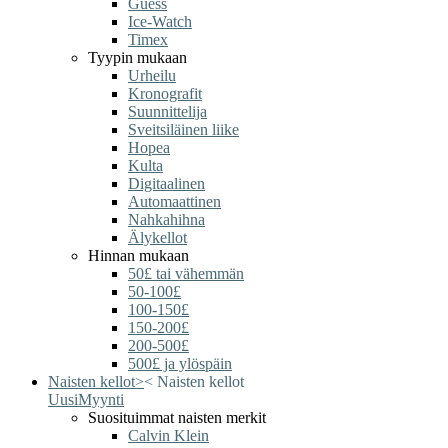
Guess
Ice-Watch
Timex
Tyypin mukaan
Urheilu
Kronografit
Suunnittelija
Sveitsiläinen liike
Hopea
Kulta
Digitaalinen
Automaattinen
Nahkahihna
Älykellot
Hinnan mukaan
50£ tai vähemmän
50-100£
100-150£
150-200£
200-500£
500£ ja ylöspäin
Naisten kellot
>
<
Naisten kellot
Uusi
Myynti
Suosituimmat naisten merkit
Calvin Klein