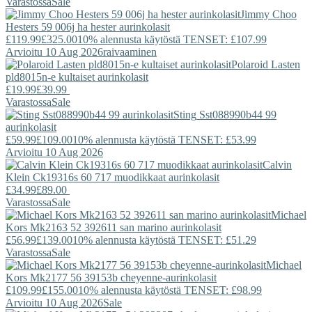
Varastossa
Sale
Jimmy Choo
Hesters 59 006j ha hester aurinkolasit
£119.99
£325.00
10% alennusta käytöstä TENSET: £107.99
Arvioitu 10 Aug 2026
raivaaminen
Polaroid
Lasten
pld8015n-e kultaiset aurinkolasit
£19.99
£39.99
Varastossa
Sale
Sting
Sst088990b44 99
aurinkolasit
£59.99
£109.00
10% alennusta käytöstä TENSET: £53.99
Arvioitu 10 Aug 2026
Calvin
Klein
Ck19316s 60 717 muodikkaat aurinkolasit
£34.99
£89.00
Varastossa
Sale
Michael
Kors
Mk2163 52 392611 san marino aurinkolasit
£56.99
£139.00
10% alennusta käytöstä TENSET: £51.29
Varastossa
Sale
Michael
Kors
Mk2177 56 39153b cheyenne-aurinkolasit
£109.99
£155.00
10% alennusta käytöstä TENSET: £98.99
Arvioitu 10 Aug 2026
Sale