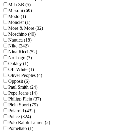
Mila ZB (5)
Missoni (69)
Modo (1)
Moncler (1)
More & More (32)
Moschino (40)
Nautica (18)
Nike (242)
Nina Ricci (52)
No Logo (3)
Oakley (1)
Off-White (1)
Oliver Peoples (4)
Opposit (6)
Paul Smith (24)
Pepe Jeans (14)
Philipp Plein (37)
Plein Sport (79)
Polaroid (432)
Police (324)
Polo Ralph Lauren (2)
Pomellato (1)