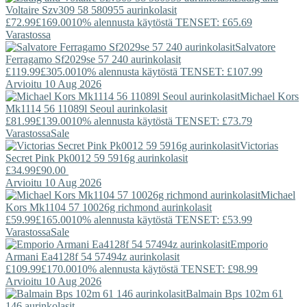
Voltaire
Szv309 58 580955 aurinkolasit
£72.99
£169.00
10% alennusta käytöstä TENSET: £65.69
Varastossa
Salvatore
Ferragamo
Sf2029se 57 240 aurinkolasit
£119.99
£305.00
10% alennusta käytöstä TENSET: £107.99
Arvioitu 10 Aug 2026
Michael Kors
Mk1114 56 11089l Seoul aurinkolasit
£81.99
£139.00
10% alennusta käytöstä TENSET: £73.79
Varastossa
Sale
Victorias
Secret Pink
Pk0012 59 5916g aurinkolasit
£34.99
£90.00
Arvioitu 10 Aug 2026
Michael
Kors
Mk1104 57 10026g richmond aurinkolasit
£59.99
£165.00
10% alennusta käytöstä TENSET: £53.99
Varastossa
Sale
Emporio
Armani
Ea4128f 54 57494z aurinkolasit
£109.99
£170.00
10% alennusta käytöstä TENSET: £98.99
Arvioitu 10 Aug 2026
Balmain
Bps 102m 61
146 aurinkolasit