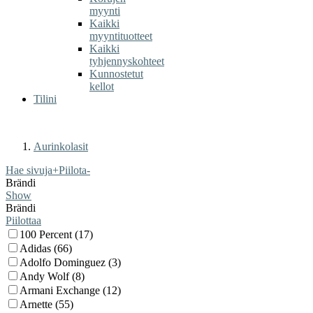
myynti
Kaikki
myyntituotteet
Kaikki
tyhjennyskohteet
Kunnostetut
kellot
Tilini
Aurinkolasit
Hae sivuja
+
Piilota
-
Brändi
Show
Brändi
Piilottaa
100 Percent (17)
Adidas (66)
Adolfo Dominguez (3)
Andy Wolf (8)
Armani Exchange (12)
Arnette (55)