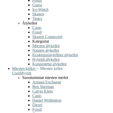
Fossil
Guess
Ice-Watch
Skagen
Timex
Älykellot
Casio
Fossil
Skagen Connected
Kategoriat
Miesten älykellot
Naisten älykellot
Kosketusnäytölliset älykellot
Hybridi-älykellot
Kunnostetut älykellot
Miesten kellot
>
<
Miesten kellot
Uusi
Myynti
Suosituimmat miesten merkit
Armani Exchange
Ben Sherman
Calvin Klein
Casio
Daniel Wellington
Diesel
Fossil