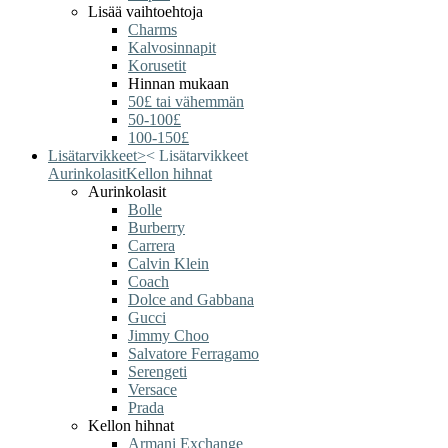
Lisää vaihtoehtoja
Charms
Kalvosinnapit
Korusetit
Hinnan mukaan
50£ tai vähemmän
50-100£
100-150£
Lisätarvikkeet
>
<
Lisätarvikkeet
Aurinkolasit
Kellon hihnat
Aurinkolasit
Bolle
Burberry
Carrera
Calvin Klein
Coach
Dolce and Gabbana
Gucci
Jimmy Choo
Salvatore Ferragamo
Serengeti
Versace
Prada
Kellon hihnat
Armani Exchange