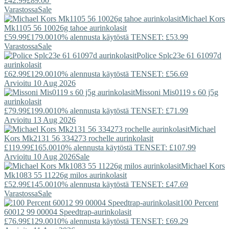
£42.99
£89.00
Varastossa
Sale
Michael Kors
Mk1105 56 10026g tahoe aurinkolasit
£59.99
£179.00
10% alennusta käytöstä TENSET: £53.99
Varastossa
Sale
Police
Splc23e 61 61097d
aurinkolasit
£62.99
£129.00
10% alennusta käytöstä TENSET: £56.69
Arvioitu 10 Aug 2026
Missoni
Mis0119 s 60 j5g
aurinkolasit
£79.99
£199.00
10% alennusta käytöstä TENSET: £71.99
Arvioitu 13 Aug 2026
Michael
Kors
Mk2131 56 334273 rochelle aurinkolasit
£119.99
£165.00
10% alennusta käytöstä TENSET: £107.99
Arvioitu 10 Aug 2026
Sale
Michael Kors
Mk1083 55 11226g milos aurinkolasit
£52.99
£145.00
10% alennusta käytöstä TENSET: £47.69
Varastossa
Sale
100 Percent
60012 99 00004 Speedtrap-aurinkolasit
£76.99
£129.00
10% alennusta käytöstä TENSET: £69.29