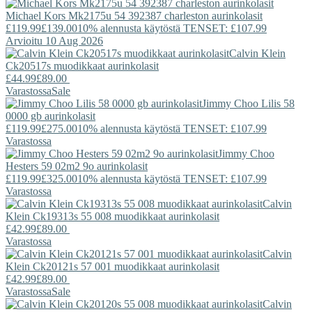
Michael Kors
Mk2175u 54 392387 charleston aurinkolasit
£119.99
£139.00
10% alennusta käytöstä TENSET: £107.99
Arvioitu 10 Aug 2026
Calvin Klein
Ck20517s muodikkaat aurinkolasit
£44.99
£89.00
Varastossa
Sale
Jimmy Choo
Lilis 58
0000 gb aurinkolasit
£119.99
£275.00
10% alennusta käytöstä TENSET: £107.99
Varastossa
Jimmy Choo
Hesters 59 02m2 9o aurinkolasit
£119.99
£325.00
10% alennusta käytöstä TENSET: £107.99
Varastossa
Calvin
Klein
Ck19313s 55 008 muodikkaat aurinkolasit
£42.99
£89.00
Varastossa
Calvin
Klein
Ck20121s 57 001 muodikkaat aurinkolasit
£42.99
£89.00
Varastossa
Sale
Calvin