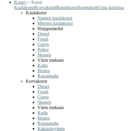
Korut
>
<
Korut
Kaulakorut
Korvakorut
Rannekorut
Sormukset
Uutta koruissa
Kaulakorut
Naisten kaulakorut
Miesten kaulakorut
Huippumerkit
Diesel
Fossil
Guess
Police
Skagen
Värin mukaan
Kulta
Hopea
Ruusukulta
Korvakorut
Diesel
Fossil
Guess
Skagen
Värin mukaan
Kulta
Hopea
Ruusukulta
Kaksisävyinen