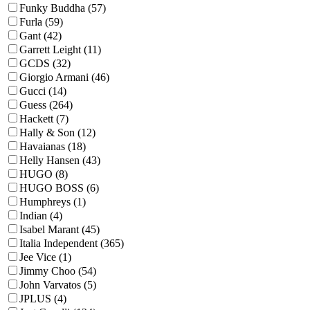
Funky Buddha (57)
Furla (59)
Gant (42)
Garrett Leight (11)
GCDS (32)
Giorgio Armani (46)
Gucci (14)
Guess (264)
Hackett (7)
Hally & Son (12)
Havaianas (18)
Helly Hansen (43)
HUGO (8)
HUGO BOSS (6)
Humphreys (1)
Indian (4)
Isabel Marant (45)
Italia Independent (365)
Jee Vice (1)
Jimmy Choo (54)
John Varvatos (5)
JPLUS (4)