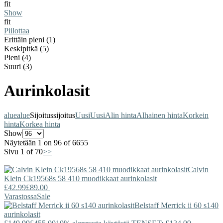
fit
Show
fit
Piilottaa
Erittäin pieni (1)
Keskipitkä (5)
Pieni (4)
Suuri (3)
Aurinkolasit
alue
alue
Sijoitus
sijoitus
Uusi
Uusi
Alin hinta
Alhainen hinta
Korkein
hinta
Korkea hinta
Show
Näytetään 1 on 96 of 6655
Sivu 1 of 70
>>
Calvin
Klein
Ck19568s 58 410 muodikkaat aurinkolasit
£42.99
£89.00
Varastossa
Sale
Belstaff
Merrick ii 60 s140
aurinkolasit