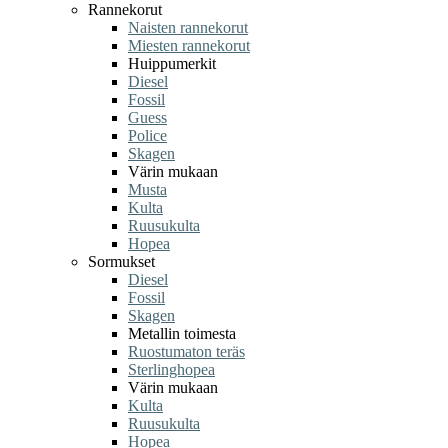
Rannekorut
Naisten rannekorut
Miesten rannekorut
Huippumerkit
Diesel
Fossil
Guess
Police
Skagen
Värin mukaan
Musta
Kulta
Ruusukulta
Hopea
Sormukset
Diesel
Fossil
Skagen
Metallin toimesta
Ruostumaton teräs
Sterlinghopea
Värin mukaan
Kulta
Ruusukulta
Hopea