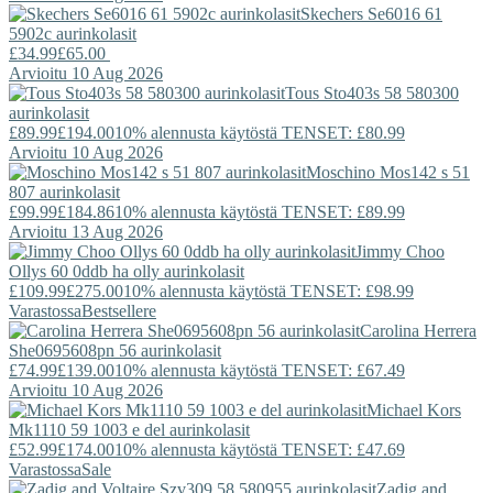
Skechers
Se6016 61
5902c aurinkolasit
£34.99
£65.00
Arvioitu 10 Aug 2026
Tous
Sto403s 58 580300
aurinkolasit
£89.99
£194.00
10% alennusta käytöstä TENSET: £80.99
Arvioitu 10 Aug 2026
Moschino
Mos142 s 51
807 aurinkolasit
£99.99
£184.86
10% alennusta käytöstä TENSET: £89.99
Arvioitu 13 Aug 2026
Jimmy Choo
Ollys 60 0ddb ha olly aurinkolasit
£109.99
£275.00
10% alennusta käytöstä TENSET: £98.99
Varastossa
Bestsellere
Carolina Herrera
She0695608pn 56 aurinkolasit
£74.99
£139.00
10% alennusta käytöstä TENSET: £67.49
Arvioitu 10 Aug 2026
Michael Kors
Mk1110 59 1003 e del aurinkolasit
£52.99
£174.00
10% alennusta käytöstä TENSET: £47.69
Varastossa
Sale
Zadig and