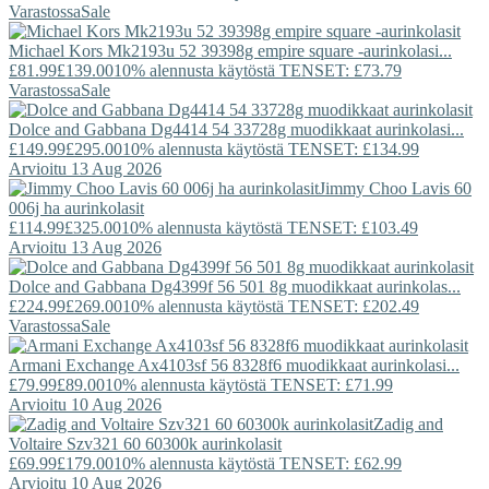
Varastossa
Sale
Michael Kors
Mk2193u 52 39398g empire square -aurinkolasi...
£81.99
£139.00
10% alennusta käytöstä TENSET: £73.79
Varastossa
Sale
Dolce and Gabbana
Dg4414 54 33728g muodikkaat aurinkolasi...
£149.99
£295.00
10% alennusta käytöstä TENSET: £134.99
Arvioitu 13 Aug 2026
Jimmy Choo
Lavis 60
006j ha aurinkolasit
£114.99
£325.00
10% alennusta käytöstä TENSET: £103.49
Arvioitu 13 Aug 2026
Dolce and Gabbana
Dg4399f 56 501 8g muodikkaat aurinkolas...
£224.99
£269.00
10% alennusta käytöstä TENSET: £202.49
Varastossa
Sale
Armani Exchange
Ax4103sf 56 8328f6 muodikkaat aurinkolasi...
£79.99
£89.00
10% alennusta käytöstä TENSET: £71.99
Arvioitu 10 Aug 2026
Zadig and
Voltaire
Szv321 60 60300k aurinkolasit
£69.99
£179.00
10% alennusta käytöstä TENSET: £62.99
Arvioitu 10 Aug 2026