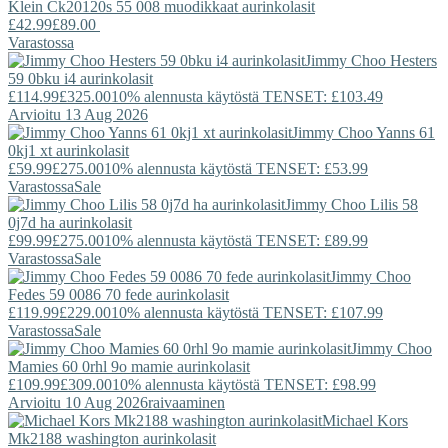
Klein
Ck20120s 55 008 muodikkaat aurinkolasit
£42.99
£89.00
Varastossa
Jimmy Choo
Hesters
59 0bku i4 aurinkolasit
£114.99
£325.00
10% alennusta käytöstä TENSET: £103.49
Arvioitu 13 Aug 2026
Jimmy Choo
Yanns 61
0kj1 xt aurinkolasit
£59.99
£275.00
10% alennusta käytöstä TENSET: £53.99
Varastossa
Sale
Jimmy Choo
Lilis 58
0j7d ha aurinkolasit
£99.99
£275.00
10% alennusta käytöstä TENSET: £89.99
Varastossa
Sale
Jimmy Choo
Fedes 59 0086 70 fede aurinkolasit
£119.99
£229.00
10% alennusta käytöstä TENSET: £107.99
Varastossa
Sale
Jimmy Choo
Mamies 60 0rhl 9o mamie aurinkolasit
£109.99
£309.00
10% alennusta käytöstä TENSET: £98.99
Arvioitu 10 Aug 2026
raivaaminen
Michael Kors
Mk2188 washington aurinkolasit