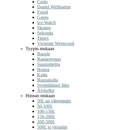
Casio
Daniel Wellington
Fossil
Guess
Ice-Watch
Skagen
Sekonda
Timex
Vivienne Westwood
Tyypin mukaan
Bangle
Rannerengas
Suunnittelija
Hopea
Kulta
Ruusukulta
Sveitsiläinen liike
Älykellot
Hinnan mukaan
50£ tai vähemmän
50-100£
100-150£
150-200£
200-500£
500£ ja ylöspäin