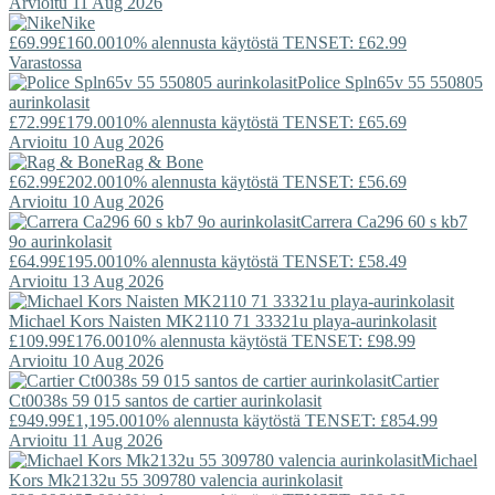
Arvioitu 11 Aug 2026
Nike
£69.99
£160.00
10% alennusta käytöstä TENSET: £62.99
Varastossa
Police
Spln65v 55 550805
aurinkolasit
£72.99
£179.00
10% alennusta käytöstä TENSET: £65.69
Arvioitu 10 Aug 2026
Rag & Bone
£62.99
£202.00
10% alennusta käytöstä TENSET: £56.69
Arvioitu 10 Aug 2026
Carrera
Ca296 60 s kb7
9o aurinkolasit
£64.99
£195.00
10% alennusta käytöstä TENSET: £58.49
Arvioitu 13 Aug 2026
Michael Kors
Naisten MK2110 71 33321u playa-aurinkolasit
£109.99
£176.00
10% alennusta käytöstä TENSET: £98.99
Arvioitu 10 Aug 2026
Cartier
Ct0038s 59 015 santos de cartier aurinkolasit
£949.99
£1,195.00
10% alennusta käytöstä TENSET: £854.99
Arvioitu 11 Aug 2026
Michael
Kors
Mk2132u 55 309780 valencia aurinkolasit