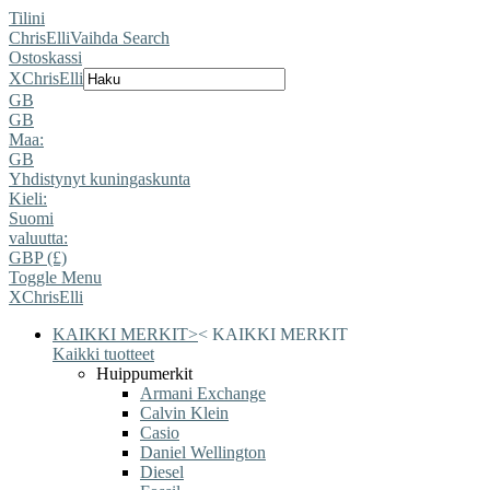
Tilini
ChrisElli
Vaihda Search
Ostoskassi
X
ChrisElli
GB
GB
Maa:
GB
Yhdistynyt kuningaskunta
Kieli:
Suomi
valuutta:
GBP (£)
Toggle Menu
X
ChrisElli
KAIKKI MERKIT
>
<
KAIKKI MERKIT
Kaikki tuotteet
Huippumerkit
Armani Exchange
Calvin Klein
Casio
Daniel Wellington
Diesel