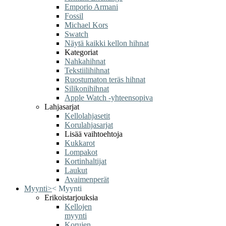
Emporio Armani
Fossil
Michael Kors
Swatch
Näytä kaikki kellon hihnat
Kategoriat
Nahkahihnat
Tekstiilihihnat
Ruostumaton teräs hihnat
Silikonihihnat
Apple Watch -yhteensopiva
Lahjasarjat
Kellolahjasetit
Korulahjasarjat
Lisää vaihtoehtoja
Kukkarot
Lompakot
Kortinhaltijat
Laukut
Avaimenperät
Myynti
>
<
Myynti
Erikoistarjouksia
Kellojen
myynti
Korujen