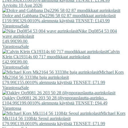
£149.99
£455.00
10% alennusta käytöstä TENSET: £134.99
Arvioitu 10 Aug 2026
Dolce and Gabbana
Dg2296 58 02 87 muodikkaat aurinkolasit
£159.99
£329.00
10% alennusta käytöstä TENSET: £143.99
Varastossa
Sale
Nike
Dq0854 53 004
wave aurinkolasit
£49.99
£99.00
Varastossa
Sale
Calvin
Klein
Ck19314s 60 717 muodikkaat aurinkolasit
£42.99
£89.00
Varastossa
Sale
Michael Kors
Mk2164 56 33338g baja aurinkolasit
£79.99
£155.00
10% alennusta käytöstä TENSET: £71.99
Varastossa
Sale
Oakley
Oo9081 26 203 50 28 öljynporauslautta-aurinko...
£104.99
£199.00
10% alennusta käytöstä TENSET: £94.49
Varastossa
Michael Kors
Mk1114 56 11084z Seoul aurinkolasit
£79.99
£139.00
10% alennusta käytöstä TENSET: £71.99