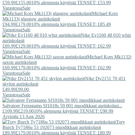
£59.99
£155.00
10% alennusta käytöstä TENSET: £53.99
Varastossa
Sale
Michael Kors
Mk1133j glasgow aurinkolasit
£94.99
£179.00
10% alennusta käytöstä TENSET: £85.49
Varastossa
Sale
Nike
Ev1160 48 010 whiz
aurinkolasit
£69.99
£129.00
10% alennusta käytöstä TENSET: £62.99
Varastossa
Sale
Michael Kors
Mk1132j
saxon aurinkolasit
£69.99
£179.00
10% alennusta käytöstä TENSET: £62.99
Varastossa
Sale
Nike
Dv2151 70 451
skylon aurinkolasit
£49.99
£99.00
Varastossa
Sale
Salvatore Ferragamo
Sf1018s 59 001 muodikkaat aurinkolasi...
£109.99
£219.00
10% alennusta käytöstä TENSET: £98.99
Arvioitu 13 Aug 2026
Tory
Burch
Ty7186u 53 192073 muodikkaat aurinkolasit
£89.99
£179.00
10% alennusta käytöstä TENSET: £80.99