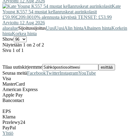
Arvioitu 12 Aug 2026
Kate
Young
K557 54 mustat kellanruskeat aurinkolasit
£59.99
£209.00
10% alennusta käytöstä TENSET: £53.99
Arvioitu 12 Aug 2026
alue
alue
Sijoitus
sijoitus
Uusi
Uusi
Alin hinta
Alhainen hinta
Korkein
hinta
Korkea hinta
Show
Näytetään 1 on 2 of 2
Sivu 1 of 1
Tilaa uutiskirjeemme
Seuraa meitä
Facebook
Twitter
Instagram
YouTube
Visa
MasterCard
American Express
Apple Pay
Bancontact
EPS
Klarna
Przelewy24
PayPal
Yhtiö