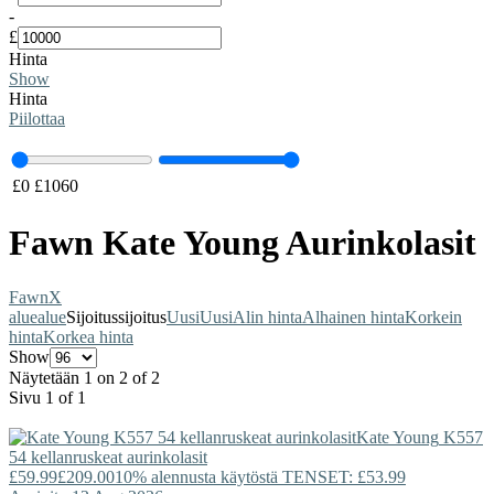
-
£
Hinta
Show
Hinta
Piilottaa
£
0
£
1060
Fawn Kate Young Aurinkolasit
Fawn
X
alue
alue
Sijoitus
sijoitus
Uusi
Uusi
Alin hinta
Alhainen hinta
Korkein
hinta
Korkea hinta
Show
Näytetään 1 on 2 of 2
Sivu 1 of 1
Kate Young
K557
54 kellanruskeat aurinkolasit
£59.99
£209.00
10% alennusta käytöstä TENSET: £53.99