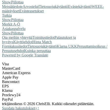
Show
Piilottaa
Meistä
tiedote
Arvostelut
Tietosuojakäytäntö
Evästekäytäntö
WEEE-
määräykset
Evästeasetukset
Tutkia
Show
Piilottaa
Merkit A-Ö
Asiakaspalvelu
Show
Piilottaa
Ota meihin yhteyttä
Toimitustiedot
Palautukset ja
hyvitys
Käyttöehdot
Hinta Match
Form
takuutiedot
Tietosuojakäytäntö
Klarna UKK
Peruuttamisoikeus /
Peruutusehdot
Kuinka peruuttaa
Powered by Google Translate
Visa
MasterCard
American Express
Apple Pay
Bancontact
EPS
Klarna
Przelewy24
PayPal
tekijänoikeus © 2026 ChrisElli. Kaikki oikeudet pidätetään.
Suodata hakutulokset
+
↑