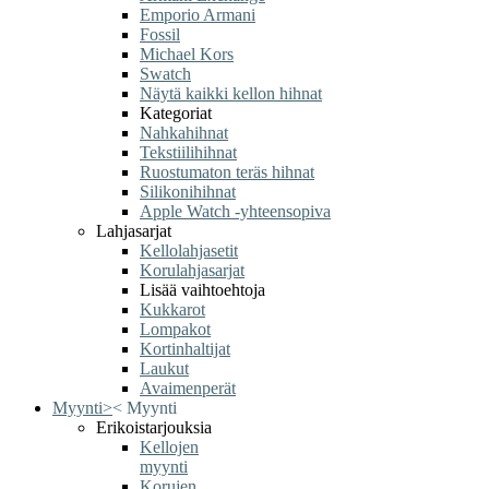
Emporio Armani
Fossil
Michael Kors
Swatch
Näytä kaikki kellon hihnat
Kategoriat
Nahkahihnat
Tekstiilihihnat
Ruostumaton teräs hihnat
Silikonihihnat
Apple Watch -yhteensopiva
Lahjasarjat
Kellolahjasetit
Korulahjasarjat
Lisää vaihtoehtoja
Kukkarot
Lompakot
Kortinhaltijat
Laukut
Avaimenperät
Myynti
>
<
Myynti
Erikoistarjouksia
Kellojen
myynti
Korujen