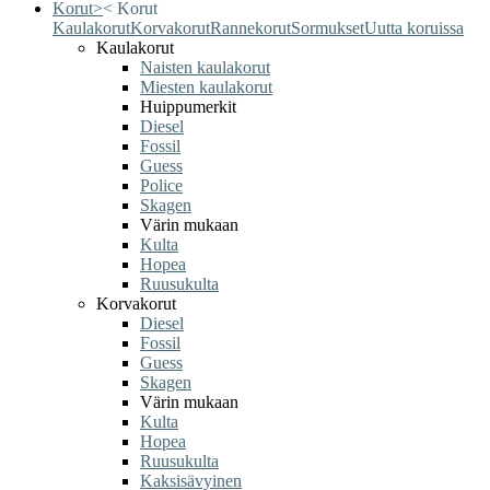
Korut
>
<
Korut
Kaulakorut
Korvakorut
Rannekorut
Sormukset
Uutta koruissa
Kaulakorut
Naisten kaulakorut
Miesten kaulakorut
Huippumerkit
Diesel
Fossil
Guess
Police
Skagen
Värin mukaan
Kulta
Hopea
Ruusukulta
Korvakorut
Diesel
Fossil
Guess
Skagen
Värin mukaan
Kulta
Hopea
Ruusukulta
Kaksisävyinen