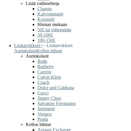
Lisää vaihtoehtoja
Charms
Kalvosinnapit
Korusetit
Hinnan mukaan
50£ tai vähemmän
50-100£
100-150£
Lisätarvikkeet
>
<
Lisätarvikkeet
Aurinkolasit
Kellon hihnat
Aurinkolasit
Bolle
Burberry
Carrera
Calvin Klein
Coach
Dolce and Gabbana
Gucci
Jimmy Choo
Salvatore Ferragamo
Serengeti
Versace
Prada
Kellon hihnat
Armani Exchange