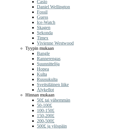
Casio
Daniel Wellington
Fossil
Guess
Ice-Watch
Skagen
Sekonda
Timex
Vivienne Westwood
Tyypin mukaan
Bangle
Rannerengas
Suunnittelija
Hopea
Kulta
Ruusukulta
Sveitsiläinen liike
Älykellot
Hinnan mukaan
50£ tai vähemmän
50-100£
100-150£
150-200£
200-500£
500£ ja ylöspäin