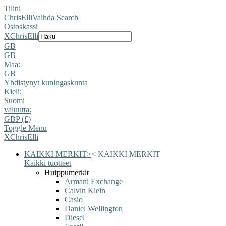
Tilini
ChrisElli
Vaihda Search
Ostoskassi
X
ChrisElli
GB
GB
Maa:
GB
Yhdistynyt kuningaskunta
Kieli:
Suomi
valuutta:
GBP (£)
Toggle Menu
X
ChrisElli
KAIKKI MERKIT
>
<
KAIKKI MERKIT
Kaikki tuotteet
Huippumerkit
Armani Exchange
Calvin Klein
Casio
Daniel Wellington
Diesel