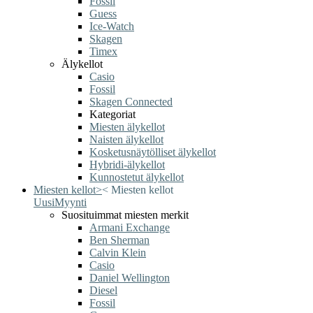
Fossil
Guess
Ice-Watch
Skagen
Timex
Älykellot
Casio
Fossil
Skagen Connected
Kategoriat
Miesten älykellot
Naisten älykellot
Kosketusnäytölliset älykellot
Hybridi-älykellot
Kunnostetut älykellot
Miesten kellot
>
<
Miesten kellot
Uusi
Myynti
Suosituimmat miesten merkit
Armani Exchange
Ben Sherman
Calvin Klein
Casio
Daniel Wellington
Diesel
Fossil