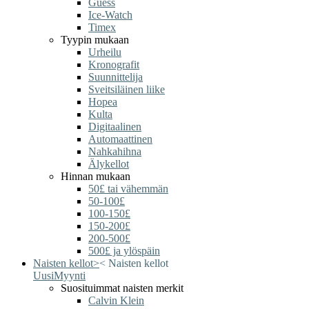
Guess
Ice-Watch
Timex
Tyypin mukaan
Urheilu
Kronografit
Suunnittelija
Sveitsiläinen liike
Hopea
Kulta
Digitaalinen
Automaattinen
Nahkahihna
Älykellot
Hinnan mukaan
50£ tai vähemmän
50-100£
100-150£
150-200£
200-500£
500£ ja ylöspäin
Naisten kellot
>
<
Naisten kellot
Uusi
Myynti
Suosituimmat naisten merkit
Calvin Klein