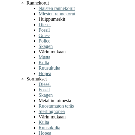
Rannekorut
Naisten rannekorut
Miesten rannekorut
Huippumerkit
Diesel
Fossil
Guess
Police
Skagen
Värin mukaan
Musta
Kulta
Ruusukulta
Hopea
Sormukset
Diesel
Fossil
Skagen
Metallin toimesta
Ruostumaton teräs
Sterlinghopea
Värin mukaan
Kulta
Ruusukulta
Hopea