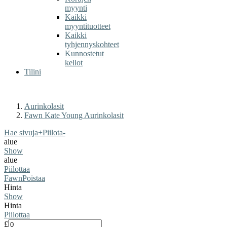
myynti
Kaikki
myyntituotteet
Kaikki
tyhjennyskohteet
Kunnostetut
kellot
Tilini
Aurinkolasit
Fawn Kate Young Aurinkolasit
Hae sivuja
+
Piilota
-
alue
Show
alue
Piilottaa
Fawn
Poistaa
Hinta
Show
Hinta
Piilottaa
£