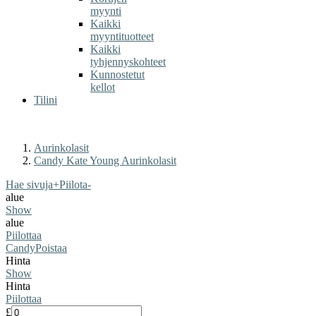
myynti
Kaikki
myyntituotteet
Kaikki
tyhjennyskohteet
Kunnostetut
kellot
Tilini
Aurinkolasit
Candy Kate Young Aurinkolasit
Hae sivuja
+
Piilota
-
alue
Show
alue
Piilottaa
Candy
Poistaa
Hinta
Show
Hinta
Piilottaa
£