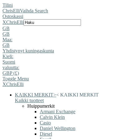
Tilini
ChrisElli
Vaihda Search
Ostoskassi
X
ChrisElli
GB
GB
Maa:
GB
Yhdistynyt kuningaskunta
Kieli:
Suomi
valuutta:
GBP (£)
Toggle Menu
X
ChrisElli
KAIKKI MERKIT
>
<
KAIKKI MERKIT
Kaikki tuotteet
Huippumerkit
Armani Exchange
Calvin Klein
Casio
Daniel Wellington
Diesel