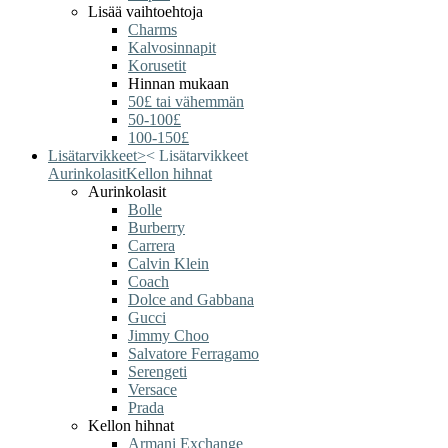
Lisää vaihtoehtoja
Charms
Kalvosinnapit
Korusetit
Hinnan mukaan
50£ tai vähemmän
50-100£
100-150£
Lisätarvikkeet
>
<
Lisätarvikkeet
Aurinkolasit
Kellon hihnat
Aurinkolasit
Bolle
Burberry
Carrera
Calvin Klein
Coach
Dolce and Gabbana
Gucci
Jimmy Choo
Salvatore Ferragamo
Serengeti
Versace
Prada
Kellon hihnat
Armani Exchange