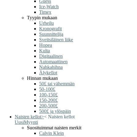
Guess
Ice-Watch
Timex
Tyypin mukaan
Urheilu
Kronografit
Suunnittelija
Sveitsiläinen liike
Hopea
Kulta
Digitaalinen
Automaattinen
Nahkahihna
Älykellot
Hinnan mukaan
50£ tai vähemmän
50-100£
100-150£
150-200£
200-500£
500£ ja ylöspäin
Naisten kellot
>
<
Naisten kellot
Uusi
Myynti
Suosituimmat naisten merkit
Calvin Klein