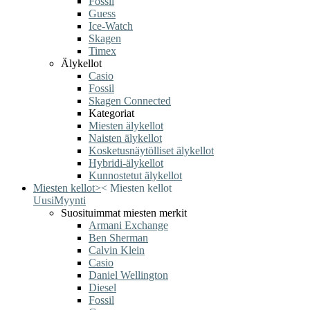
Fossil
Guess
Ice-Watch
Skagen
Timex
Älykellot
Casio
Fossil
Skagen Connected
Kategoriat
Miesten älykellot
Naisten älykellot
Kosketusnäytölliset älykellot
Hybridi-älykellot
Kunnostetut älykellot
Miesten kellot
>
<
Miesten kellot
Uusi
Myynti
Suosituimmat miesten merkit
Armani Exchange
Ben Sherman
Calvin Klein
Casio
Daniel Wellington
Diesel
Fossil