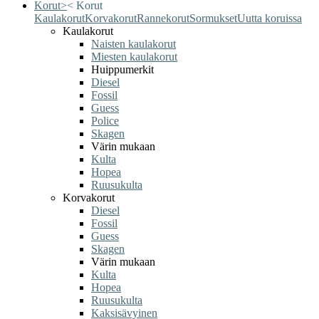
Korut
>
<
Korut
Kaulakorut
Korvakorut
Rannekorut
Sormukset
Uutta koruissa
Kaulakorut
Naisten kaulakorut
Miesten kaulakorut
Huippumerkit
Diesel
Fossil
Guess
Police
Skagen
Värin mukaan
Kulta
Hopea
Ruusukulta
Korvakorut
Diesel
Fossil
Guess
Skagen
Värin mukaan
Kulta
Hopea
Ruusukulta
Kaksisävyinen