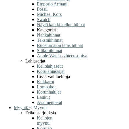
Emporio Armani
Fossil
Michael Kors
Swatch
Näytä kaikki kellon hihnat
Kategoriat
Nahkahihnat
Tekstiilihihnat
Ruostumaton teräs hihnat
Silikonihihnat
Apple Watch -yhteensopiva
Lahjasarjat
Kellolahjasetit
Korulahjasarjat
Lisää vaihtoehtoja
Kukkarot
Lompakot
Kortinhaltijat
Laukut
Avaimenperät
Myynti
>
<
Myynti
Erikoistarjouksia
Kellojen
myynti
Korujen