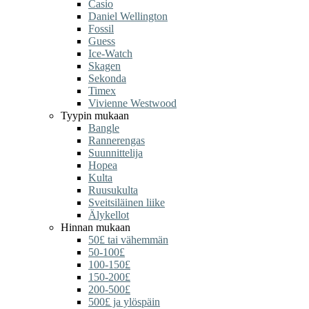
Casio
Daniel Wellington
Fossil
Guess
Ice-Watch
Skagen
Sekonda
Timex
Vivienne Westwood
Tyypin mukaan
Bangle
Rannerengas
Suunnittelija
Hopea
Kulta
Ruusukulta
Sveitsiläinen liike
Älykellot
Hinnan mukaan
50£ tai vähemmän
50-100£
100-150£
150-200£
200-500£
500£ ja ylöspäin