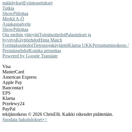
määräykset
Evästeasetukset
Tutkia
Show
Piilottaa
Merkit A-Ö
Asiakaspalvelu
Show
Piilottaa
Ota meihin yhteyttä
Toimitustiedot
Palautukset ja
hyvitys
Käyttöehdot
Hinta Match
Form
takuutiedot
Tietosuojakäytäntö
Klarna UKK
Peruuttamisoikeus /
Peruutusehdot
Kuinka peruuttaa
Powered by Google Translate
Visa
MasterCard
American Express
Apple Pay
Bancontact
EPS
Klarna
Przelewy24
PayPal
tekijänoikeus © 2026 ChrisElli. Kaikki oikeudet pidätetään.
Suodata hakutulokset
+
↑