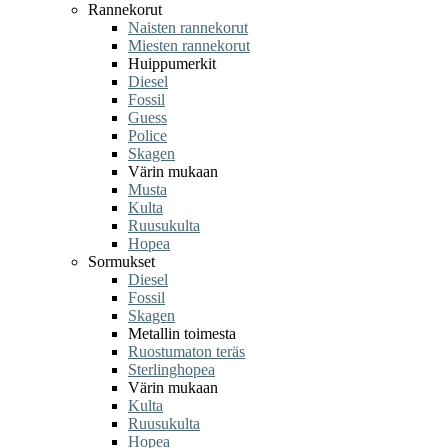
Rannekorut
Naisten rannekorut
Miesten rannekorut
Huippumerkit
Diesel
Fossil
Guess
Police
Skagen
Värin mukaan
Musta
Kulta
Ruusukulta
Hopea
Sormukset
Diesel
Fossil
Skagen
Metallin toimesta
Ruostumaton teräs
Sterlinghopea
Värin mukaan
Kulta
Ruusukulta
Hopea