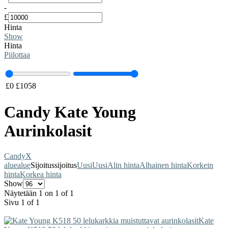
-
£
Hinta
Show
Hinta
Piilottaa
£
0
£
1058
Candy Kate Young
Aurinkolasit
Candy
X
alue
alue
Sijoitus
sijoitus
Uusi
Uusi
Alin hinta
Alhainen hinta
Korkein
hinta
Korkea hinta
Show
Näytetään 1 on 1 of 1
Sivu 1 of 1
Kate