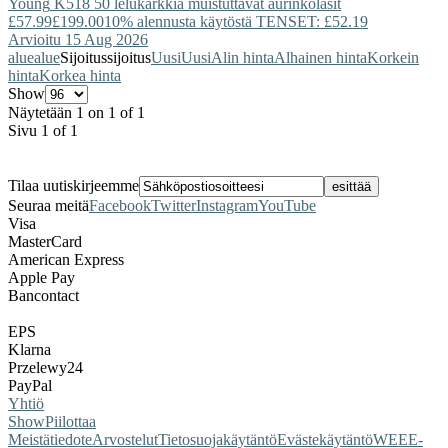
Young
K518 50 lelukarkkia muistuttavat aurinkolasit
£57.99
£199.00
10% alennusta käytöstä TENSET: £52.19
Arvioitu 15 Aug 2026
alue
alue
Sijoitus
sijoitus
Uusi
Uusi
Alin hinta
Alhainen hinta
Korkein
hinta
Korkea hinta
Show
Näytetään 1 on 1 of 1
Sivu 1 of 1
Tilaa uutiskirjeemme
Seuraa meitä
Facebook
Twitter
Instagram
YouTube
Visa
MasterCard
American Express
Apple Pay
Bancontact
EPS
Klarna
Przelewy24
PayPal
Yhtiö
Show
Piilottaa
Meistä
tiedote
Arvostelut
Tietosuojakäytäntö
Evästekäytäntö
WEEE-