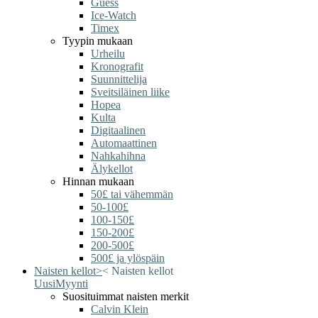
Guess
Ice-Watch
Timex
Tyypin mukaan
Urheilu
Kronografit
Suunnittelija
Sveitsiläinen liike
Hopea
Kulta
Digitaalinen
Automaattinen
Nahkahihna
Älykellot
Hinnan mukaan
50£ tai vähemmän
50-100£
100-150£
150-200£
200-500£
500£ ja ylöspäin
Naisten kellot
>
<
Naisten kellot
Uusi
Myynti
Suosituimmat naisten merkit
Calvin Klein