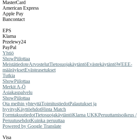
MasterCard
American Express
Apple Pay
Bancontact
EPS
Klarna
Przelewy24
PayPal
Yhtiö
Show
Piilottaa
Meistä
tiedote
Arvostelut
Tietosuojakäytäntö
Evästekäytäntö
WEEE-
määräykset
Evästeasetukset
Tutkia
Show
Piilottaa
Merkit A-Ö
Asiakaspalvelu
Show
Piilottaa
Ota meihin yhteyttä
Toimitustiedot
Palautukset ja
hyvitys
Käyttöehdot
Hinta Match
Form
takuutiedot
Tietosuojakäytäntö
Klarna UKK
Peruuttamisoikeus /
Peruutusehdot
Kuinka peruuttaa
Powered by Google Translate
Visa