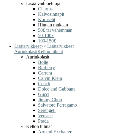
Lisää vaihtoehtoja
Charms
Kalvosinnapit
Korusetit
Hinnan mukaan
50£ tai vähemmän
50-100£
100-150£
Lisätarvikkeet
>
<
Lisätarvikkeet
Aurinkolasit
Kellon hihnat
Aurinkolasit
Bolle
Burberry
Carrera
Calvin Klein
Coach
Dolce and Gabbana
Gucci
Jimmy Choo
Salvatore Ferragamo
Serengeti
Versace
Prada
Kellon hihnat
Armani Exchange