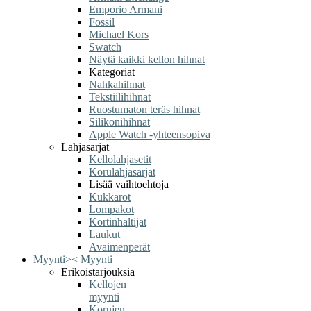
Emporio Armani
Fossil
Michael Kors
Swatch
Näytä kaikki kellon hihnat
Kategoriat
Nahkahihnat
Tekstiilihihnat
Ruostumaton teräs hihnat
Silikonihihnat
Apple Watch -yhteensopiva
Lahjasarjat
Kellolahjasetit
Korulahjasarjat
Lisää vaihtoehtoja
Kukkarot
Lompakot
Kortinhaltijat
Laukut
Avaimenperät
Myynti
>
<
Myynti
Erikoistarjouksia
Kellojen
myynti
Korujen