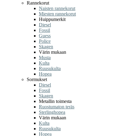
Rannekorut
Naisten rannekorut
Miesten rannekorut
Huippumerkit
Diesel
Fossil
Guess
Police
Skagen
Värin mukaan
Musta
Kulta
Ruusukulta
Hopea
Sormukset
Diesel
Fossil
Skagen
Metallin toimesta
Ruostumaton teräs
Sterlinghopea
Värin mukaan
Kulta
Ruusukulta
Hopea