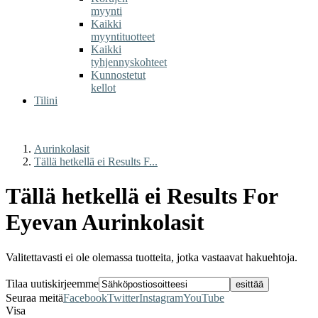
myynti
Kaikki
myyntituotteet
Kaikki
tyhjennyskohteet
Kunnostetut
kellot
Tilini
Aurinkolasit
Tällä hetkellä ei Results F...
Tällä hetkellä ei Results For
Eyevan Aurinkolasit
Valitettavasti ei ole olemassa tuotteita, jotka vastaavat hakuehtoja.
Tilaa uutiskirjeemme
Seuraa meitä
Facebook
Twitter
Instagram
YouTube
Visa