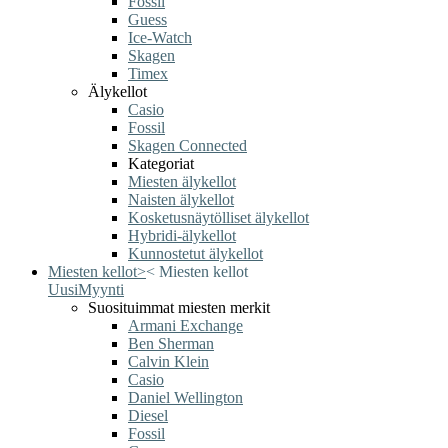
Fossil
Guess
Ice-Watch
Skagen
Timex
Älykellot
Casio
Fossil
Skagen Connected
Kategoriat
Miesten älykellot
Naisten älykellot
Kosketusnäytölliset älykellot
Hybridi-älykellot
Kunnostetut älykellot
Miesten kellot
>
<
Miesten kellot
Uusi
Myynti
Suosituimmat miesten merkit
Armani Exchange
Ben Sherman
Calvin Klein
Casio
Daniel Wellington
Diesel
Fossil