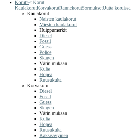
Korut
>
<
Korut
Kaulakorut
Korvakorut
Rannekorut
Sormukset
Uutta koruissa
Kaulakorut
Naisten kaulakorut
Miesten kaulakorut
Huippumerkit
Diesel
Fossil
Guess
Police
Skagen
Värin mukaan
Kulta
Hopea
Ruusukulta
Korvakorut
Diesel
Fossil
Guess
Skagen
Värin mukaan
Kulta
Hopea
Ruusukulta
Kaksisävyinen