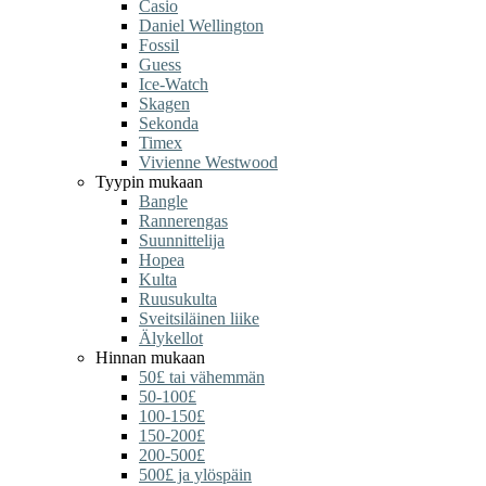
Casio
Daniel Wellington
Fossil
Guess
Ice-Watch
Skagen
Sekonda
Timex
Vivienne Westwood
Tyypin mukaan
Bangle
Rannerengas
Suunnittelija
Hopea
Kulta
Ruusukulta
Sveitsiläinen liike
Älykellot
Hinnan mukaan
50£ tai vähemmän
50-100£
100-150£
150-200£
200-500£
500£ ja ylöspäin