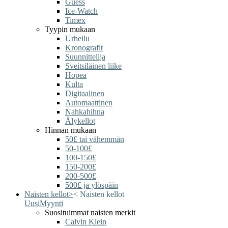
Guess
Ice-Watch
Timex
Tyypin mukaan
Urheilu
Kronografit
Suunnittelija
Sveitsiläinen liike
Hopea
Kulta
Digitaalinen
Automaattinen
Nahkahihna
Älykellot
Hinnan mukaan
50£ tai vähemmän
50-100£
100-150£
150-200£
200-500£
500£ ja ylöspäin
Naisten kellot
>
<
Naisten kellot
Uusi
Myynti
Suosituimmat naisten merkit
Calvin Klein