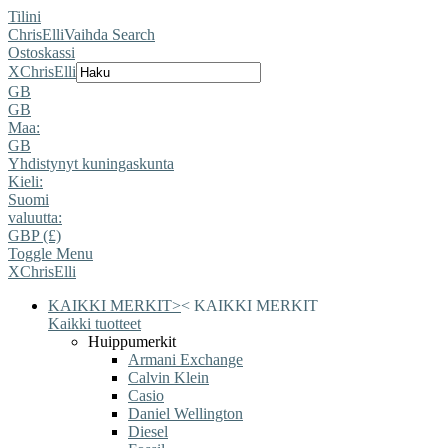
Tilini
ChrisElli
Vaihda Search
Ostoskassi
X
ChrisElli
GB
GB
Maa:
GB
Yhdistynyt kuningaskunta
Kieli:
Suomi
valuutta:
GBP (£)
Toggle Menu
X
ChrisElli
KAIKKI MERKIT
>
<
KAIKKI MERKIT
Kaikki tuotteet
Huippumerkit
Armani Exchange
Calvin Klein
Casio
Daniel Wellington
Diesel