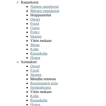
Rannekorut
Naisten rannekorut
Miesten rannekorut
Huippumerkit
Diesel
Fossil
Guess
Police
Skagen
Värin mukaan
Musta
Kulta
Ruusukulta
Hopea
Sormukset
Diesel
Fossil
Skagen
Metallin toimesta
Ruostumaton teräs
Sterlinghopea
Värin mukaan
Kulta
Ruusukulta
Hopea