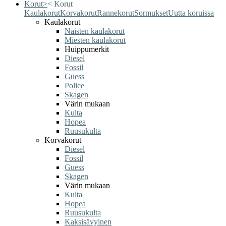
Korut
>
<
Korut
Kaulakorut
Korvakorut
Rannekorut
Sormukset
Uutta koruissa
Kaulakorut
Naisten kaulakorut
Miesten kaulakorut
Huippumerkit
Diesel
Fossil
Guess
Police
Skagen
Värin mukaan
Kulta
Hopea
Ruusukulta
Korvakorut
Diesel
Fossil
Guess
Skagen
Värin mukaan
Kulta
Hopea
Ruusukulta
Kaksisävyinen