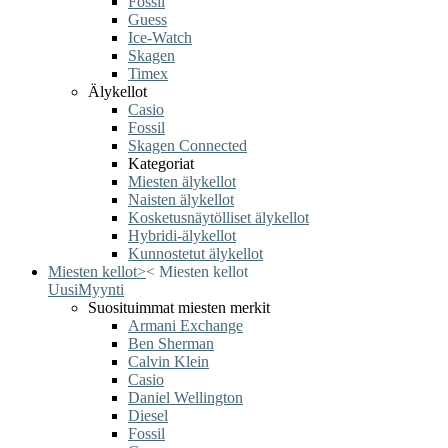
Fossil
Guess
Ice-Watch
Skagen
Timex
Älykellot
Casio
Fossil
Skagen Connected
Kategoriat
Miesten älykellot
Naisten älykellot
Kosketusnäytölliset älykellot
Hybridi-älykellot
Kunnostetut älykellot
Miesten kellot
>
<
Miesten kellot
Uusi
Myynti
Suosituimmat miesten merkit
Armani Exchange
Ben Sherman
Calvin Klein
Casio
Daniel Wellington
Diesel
Fossil