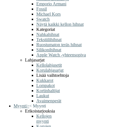
Emporio Armani
Fossil
Michael Kors
Swatch
Näytä kaikki kellon hihnat
Kategoriat
Nahkahihnat
Tekstiilihihnat
Ruostumaton teräs hihnat
Silikonihihnat
Apple Watch -yhteensopiva
Lahjasarjat
Kellolahjasetit
Korulahjasarjat
Lisää vaihtoehtoja
Kukkarot
Lompakot
Kortinhaltijat
Laukut
Avaimenperät
Myynti
>
<
Myynti
Erikoistarjouksia
Kellojen
myynti
Korujen