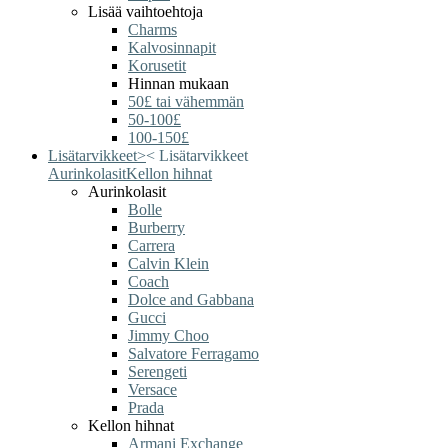
Lisää vaihtoehtoja
Charms
Kalvosinnapit
Korusetit
Hinnan mukaan
50£ tai vähemmän
50-100£
100-150£
Lisätarvikkeet
>
<
Lisätarvikkeet
Aurinkolasit
Kellon hihnat
Aurinkolasit
Bolle
Burberry
Carrera
Calvin Klein
Coach
Dolce and Gabbana
Gucci
Jimmy Choo
Salvatore Ferragamo
Serengeti
Versace
Prada
Kellon hihnat
Armani Exchange