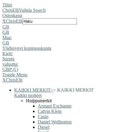
Tilini
ChrisElli
Vaihda Search
Ostoskassi
X
ChrisElli
GB
GB
Maa:
GB
Yhdistynyt kuningaskunta
Kieli:
Suomi
valuutta:
GBP (£)
Toggle Menu
X
ChrisElli
KAIKKI MERKIT
>
<
KAIKKI MERKIT
Kaikki tuotteet
Huippumerkit
Armani Exchange
Calvin Klein
Casio
Daniel Wellington
Diesel