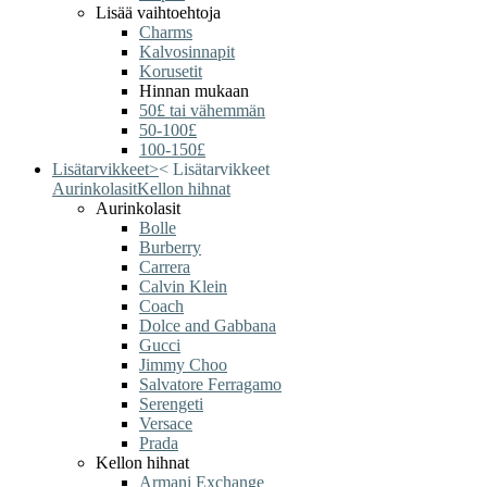
Lisää vaihtoehtoja
Charms
Kalvosinnapit
Korusetit
Hinnan mukaan
50£ tai vähemmän
50-100£
100-150£
Lisätarvikkeet
>
<
Lisätarvikkeet
Aurinkolasit
Kellon hihnat
Aurinkolasit
Bolle
Burberry
Carrera
Calvin Klein
Coach
Dolce and Gabbana
Gucci
Jimmy Choo
Salvatore Ferragamo
Serengeti
Versace
Prada
Kellon hihnat
Armani Exchange