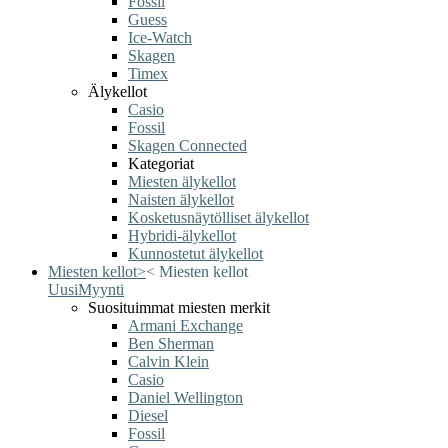
Fossil
Guess
Ice-Watch
Skagen
Timex
Älykellot
Casio
Fossil
Skagen Connected
Kategoriat
Miesten älykellot
Naisten älykellot
Kosketusnäytölliset älykellot
Hybridi-älykellot
Kunnostetut älykellot
Miesten kellot
>
<
Miesten kellot
Uusi
Myynti
Suosituimmat miesten merkit
Armani Exchange
Ben Sherman
Calvin Klein
Casio
Daniel Wellington
Diesel
Fossil