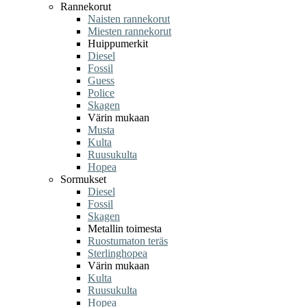
Rannekorut
Naisten rannekorut
Miesten rannekorut
Huippumerkit
Diesel
Fossil
Guess
Police
Skagen
Värin mukaan
Musta
Kulta
Ruusukulta
Hopea
Sormukset
Diesel
Fossil
Skagen
Metallin toimesta
Ruostumaton teräs
Sterlinghopea
Värin mukaan
Kulta
Ruusukulta
Hopea