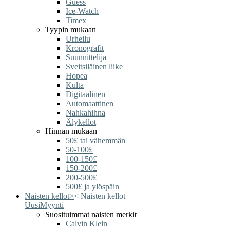
Guess
Ice-Watch
Timex
Tyypin mukaan
Urheilu
Kronografit
Suunnittelija
Sveitsiläinen liike
Hopea
Kulta
Digitaalinen
Automaattinen
Nahkahihna
Älykellot
Hinnan mukaan
50£ tai vähemmän
50-100£
100-150£
150-200£
200-500£
500£ ja ylöspäin
Naisten kellot
>
<
Naisten kellot
Uusi
Myynti
Suosituimmat naisten merkit
Calvin Klein