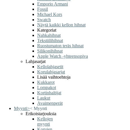
Emporio Armani
Fossil
Michael Kors
Swatch
Näytä kaikki kellon hihnat
Kategoriat
Nahkahihnat
Tekstiilihihnat
Ruostumaton teräs hihnat
Silikonihihnat
Apple Watch -yhteensopiva
Lahjasarjat
Kellolahjasetit
Korulahjasarjat
Lisää vaihtoehtoja
Kukkarot
Lompakot
Kortinhaltijat
Laukut
Avaimenperät
Myynti
>
<
Myynti
Erikoistarjouksia
Kellojen
myynti
Korujen