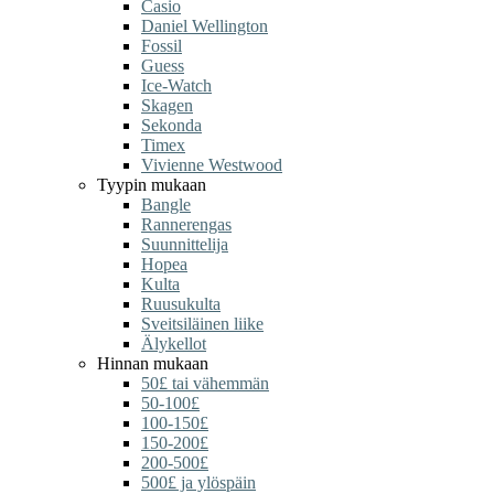
Casio
Daniel Wellington
Fossil
Guess
Ice-Watch
Skagen
Sekonda
Timex
Vivienne Westwood
Tyypin mukaan
Bangle
Rannerengas
Suunnittelija
Hopea
Kulta
Ruusukulta
Sveitsiläinen liike
Älykellot
Hinnan mukaan
50£ tai vähemmän
50-100£
100-150£
150-200£
200-500£
500£ ja ylöspäin