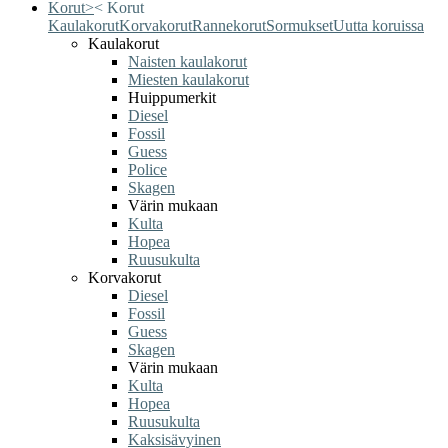
Korut
>
<
Korut
Kaulakorut
Korvakorut
Rannekorut
Sormukset
Uutta koruissa
Kaulakorut
Naisten kaulakorut
Miesten kaulakorut
Huippumerkit
Diesel
Fossil
Guess
Police
Skagen
Värin mukaan
Kulta
Hopea
Ruusukulta
Korvakorut
Diesel
Fossil
Guess
Skagen
Värin mukaan
Kulta
Hopea
Ruusukulta
Kaksisävyinen