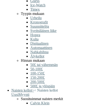
Guess
Ice-Watch
Timex
Tyypin mukaan
Urheilu
Kronografit
Suunnittelija
Sveitsiläinen liike
Hopea
Kulta
Digitaalinen
Automaattinen
Nahkahihna
Älykellot
Hinnan mukaan
50£ tai vähemmän
50-100£
100-150£
150-200£
200-500£
500£ ja ylöspäin
Naisten kellot
>
<
Naisten kellot
Uusi
Myynti
Suosituimmat naisten merkit
Calvin Klein