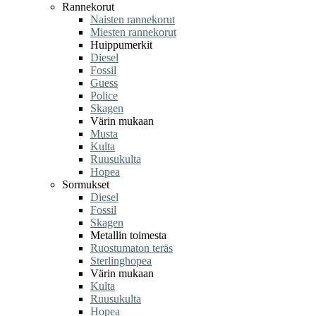
Rannekorut
Naisten rannekorut
Miesten rannekorut
Huippumerkit
Diesel
Fossil
Guess
Police
Skagen
Värin mukaan
Musta
Kulta
Ruusukulta
Hopea
Sormukset
Diesel
Fossil
Skagen
Metallin toimesta
Ruostumaton teräs
Sterlinghopea
Värin mukaan
Kulta
Ruusukulta
Hopea