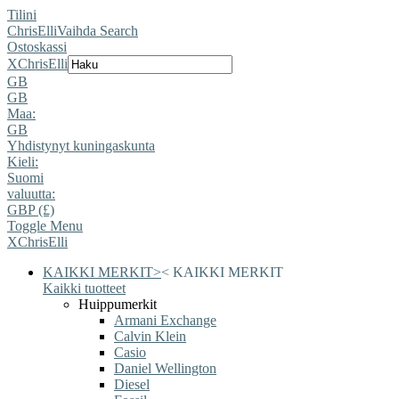
Tilini
ChrisElli
Vaihda Search
Ostoskassi
X
ChrisElli
GB
GB
Maa:
GB
Yhdistynyt kuningaskunta
Kieli:
Suomi
valuutta:
GBP (£)
Toggle Menu
X
ChrisElli
KAIKKI MERKIT
>
<
KAIKKI MERKIT
Kaikki tuotteet
Huippumerkit
Armani Exchange
Calvin Klein
Casio
Daniel Wellington
Diesel