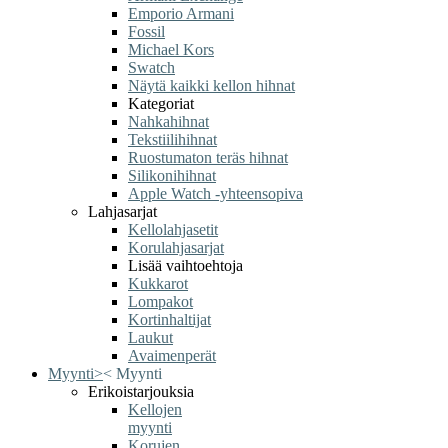
Emporio Armani
Fossil
Michael Kors
Swatch
Näytä kaikki kellon hihnat
Kategoriat
Nahkahihnat
Tekstiilihihnat
Ruostumaton teräs hihnat
Silikonihihnat
Apple Watch -yhteensopiva
Lahjasarjat
Kellolahjasetit
Korulahjasarjat
Lisää vaihtoehtoja
Kukkarot
Lompakot
Kortinhaltijat
Laukut
Avaimenperät
Myynti
>
<
Myynti
Erikoistarjouksia
Kellojen
myynti
Korujen