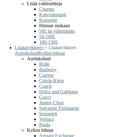
Lisää vaihtoehtoja
Charms
Kalvosinnapit
Korusetit
Hinnan mukaan
50£ tai vähemmän
50-100£
100-150£
Lisätarvikkeet
>
<
Lisätarvikkeet
Aurinkolasit
Kellon hihnat
Aurinkolasit
Bolle
Burberry
Carrera
Calvin Klein
Coach
Dolce and Gabbana
Gucci
Jimmy Choo
Salvatore Ferragamo
Serengeti
Versace
Prada
Kellon hihnat
Armani Exchange