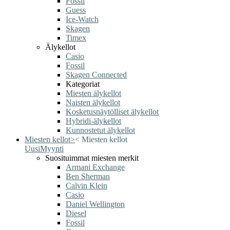
Fossil
Guess
Ice-Watch
Skagen
Timex
Älykellot
Casio
Fossil
Skagen Connected
Kategoriat
Miesten älykellot
Naisten älykellot
Kosketusnäytölliset älykellot
Hybridi-älykellot
Kunnostetut älykellot
Miesten kellot
>
<
Miesten kellot
Uusi
Myynti
Suosituimmat miesten merkit
Armani Exchange
Ben Sherman
Calvin Klein
Casio
Daniel Wellington
Diesel
Fossil