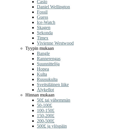
Casio
Daniel Wellington
Fossil
Guess
Ice-Watch
Skagen
Sekonda
Timex
Vivienne Westwood
Tyypin mukaan
Bangle
Rannerengas
Suunnittelija
Hopea
Kulta
Ruusukulta
Sveitsiläinen liike
Älykellot
Hinnan mukaan
50£ tai vähemmän
50-100£
100-150£
150-200£
200-500£
500£ ja ylöspäin