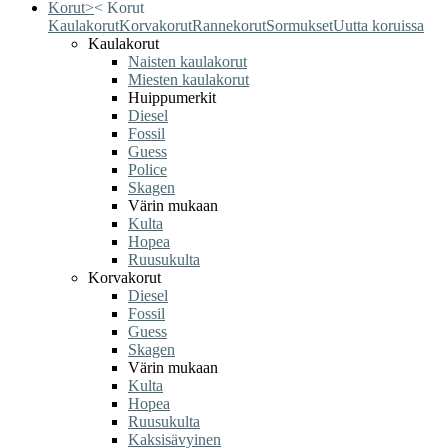
Korut
>
<
Korut
Kaulakorut
Korvakorut
Rannekorut
Sormukset
Uutta koruissa
Kaulakorut
Naisten kaulakorut
Miesten kaulakorut
Huippumerkit
Diesel
Fossil
Guess
Police
Skagen
Värin mukaan
Kulta
Hopea
Ruusukulta
Korvakorut
Diesel
Fossil
Guess
Skagen
Värin mukaan
Kulta
Hopea
Ruusukulta
Kaksisävyinen