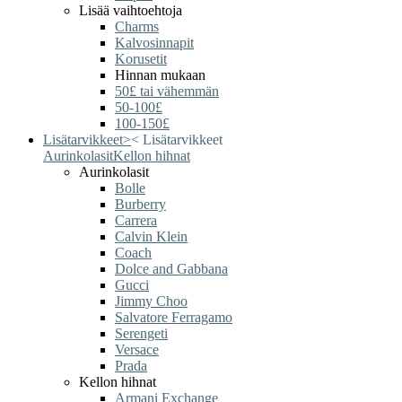
Lisää vaihtoehtoja
Charms
Kalvosinnapit
Korusetit
Hinnan mukaan
50£ tai vähemmän
50-100£
100-150£
Lisätarvikkeet
>
<
Lisätarvikkeet
Aurinkolasit
Kellon hihnat
Aurinkolasit
Bolle
Burberry
Carrera
Calvin Klein
Coach
Dolce and Gabbana
Gucci
Jimmy Choo
Salvatore Ferragamo
Serengeti
Versace
Prada
Kellon hihnat
Armani Exchange