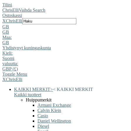
Tilini
ChrisElli
Vaihda Search
Ostoskassi
X
ChrisElli
GB
GB
Maa:
GB
Yhdistynyt kuningaskunta
Kieli:
Suomi
valuutta:
GBP (£)
Toggle Menu
X
ChrisElli
KAIKKI MERKIT
>
<
KAIKKI MERKIT
Kaikki tuotteet
Huippumerkit
Armani Exchange
Calvin Klein
Casio
Daniel Wellington
Diesel