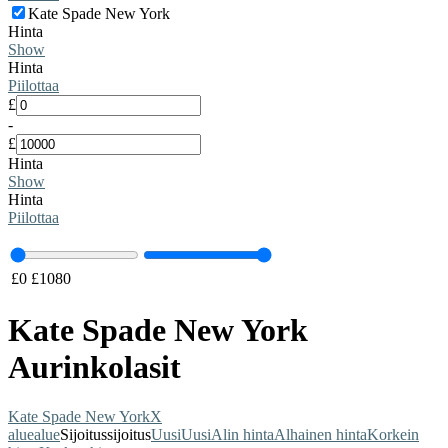
Kate Spade New York
Hinta
Show
Hinta
Piilottaa
£
-
£
Hinta
Show
Hinta
Piilottaa
£
0
£
1080
Kate Spade New York
Aurinkolasit
Kate Spade New York
X
alue
alue
Sijoitus
sijoitus
Uusi
Uusi
Alin hinta
Alhainen hinta
Korkein