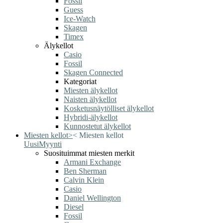
Fossil
Guess
Ice-Watch
Skagen
Timex
Älykellot
Casio
Fossil
Skagen Connected
Kategoriat
Miesten älykellot
Naisten älykellot
Kosketusnäytölliset älykellot
Hybridi-älykellot
Kunnostetut älykellot
Miesten kellot
>
<
Miesten kellot
Uusi
Myynti
Suosituimmat miesten merkit
Armani Exchange
Ben Sherman
Calvin Klein
Casio
Daniel Wellington
Diesel
Fossil