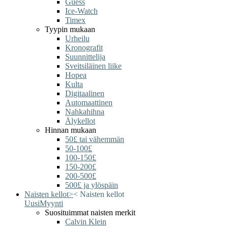
Guess
Ice-Watch
Timex
Tyypin mukaan
Urheilu
Kronografit
Suunnittelija
Sveitsiläinen liike
Hopea
Kulta
Digitaalinen
Automaattinen
Nahkahihna
Älykellot
Hinnan mukaan
50£ tai vähemmän
50-100£
100-150£
150-200£
200-500£
500£ ja ylöspäin
Naisten kellot
>
<
Naisten kellot
Uusi
Myynti
Suosituimmat naisten merkit
Calvin Klein