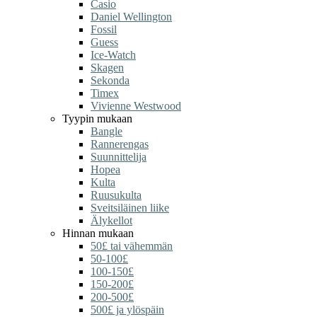
Casio
Daniel Wellington
Fossil
Guess
Ice-Watch
Skagen
Sekonda
Timex
Vivienne Westwood
Tyypin mukaan
Bangle
Rannerengas
Suunnittelija
Hopea
Kulta
Ruusukulta
Sveitsiläinen liike
Älykellot
Hinnan mukaan
50£ tai vähemmän
50-100£
100-150£
150-200£
200-500£
500£ ja ylöspäin