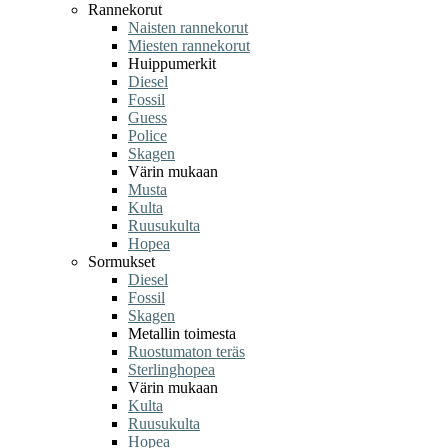
Rannekorut
Naisten rannekorut
Miesten rannekorut
Huippumerkit
Diesel
Fossil
Guess
Police
Skagen
Värin mukaan
Musta
Kulta
Ruusukulta
Hopea
Sormukset
Diesel
Fossil
Skagen
Metallin toimesta
Ruostumaton teräs
Sterlinghopea
Värin mukaan
Kulta
Ruusukulta
Hopea