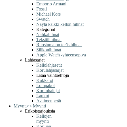
Emporio Armani
Fossil
Michael Kors
Swatch
Näytä kaikki kellon hihnat
Kategoriat
Nahkahihnat
Tekstiilihihnat
Ruostumaton teräs hihnat
Silikonihihnat
Apple Watch -yhteensopiva
Lahjasarjat
Kellolahjasetit
Korulahjasarjat
Lisää vaihtoehtoja
Kukkarot
Lompakot
Kortinhaltijat
Laukut
Avaimenperät
Myynti
>
<
Myynti
Erikoistarjouksia
Kellojen
myynti
Korujen