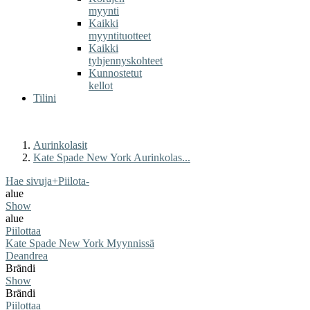
myynti
Kaikki
myyntituotteet
Kaikki
tyhjennyskohteet
Kunnostetut
kellot
Tilini
Aurinkolasit
Kate Spade New York Aurinkolas...
Hae sivuja
+
Piilota
-
alue
Show
alue
Piilottaa
Kate Spade New York Myynnissä
Deandrea
Brändi
Show
Brändi
Piilottaa