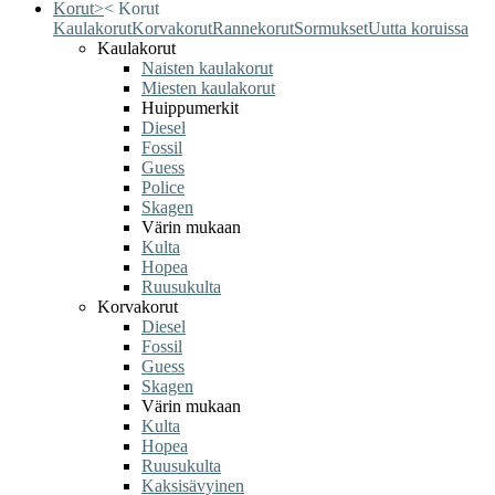
Korut
>
<
Korut
Kaulakorut
Korvakorut
Rannekorut
Sormukset
Uutta koruissa
Kaulakorut
Naisten kaulakorut
Miesten kaulakorut
Huippumerkit
Diesel
Fossil
Guess
Police
Skagen
Värin mukaan
Kulta
Hopea
Ruusukulta
Korvakorut
Diesel
Fossil
Guess
Skagen
Värin mukaan
Kulta
Hopea
Ruusukulta
Kaksisävyinen