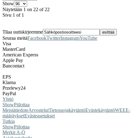
Show
Näytetään 1 on 22 of 22
Sivu 1 of 1
Tilaa uutiskirjeemme
Seuraa meitä
Facebook
Twitter
Instagram
YouTube
Visa
MasterCard
American Express
Apple Pay
Bancontact
EPS
Klarna
Przelewy24
PayPal
Yhtiö
Show
Piilottaa
Meistä
tiedote
Arvostelut
Tietosuojakäytäntö
Evästekäytäntö
WEEE-
määräykset
Evästeasetukset
Tutkia
Show
Piilottaa
Merkit A-Ö
Asiakaspalvelu