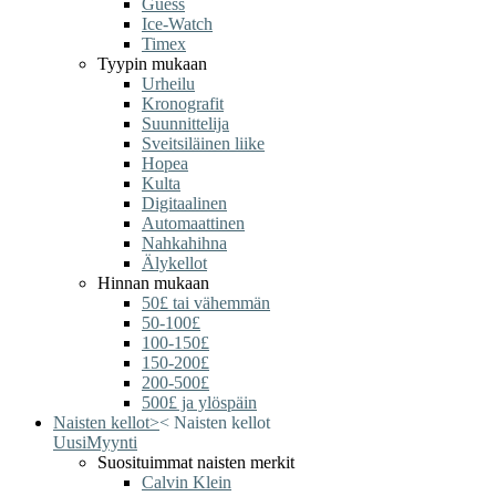
Guess
Ice-Watch
Timex
Tyypin mukaan
Urheilu
Kronografit
Suunnittelija
Sveitsiläinen liike
Hopea
Kulta
Digitaalinen
Automaattinen
Nahkahihna
Älykellot
Hinnan mukaan
50£ tai vähemmän
50-100£
100-150£
150-200£
200-500£
500£ ja ylöspäin
Naisten kellot
>
<
Naisten kellot
Uusi
Myynti
Suosituimmat naisten merkit
Calvin Klein