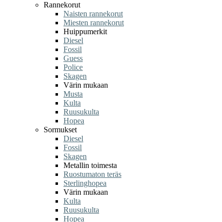
Rannekorut
Naisten rannekorut
Miesten rannekorut
Huippumerkit
Diesel
Fossil
Guess
Police
Skagen
Värin mukaan
Musta
Kulta
Ruusukulta
Hopea
Sormukset
Diesel
Fossil
Skagen
Metallin toimesta
Ruostumaton teräs
Sterlinghopea
Värin mukaan
Kulta
Ruusukulta
Hopea