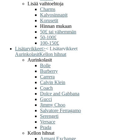
Lisää vaihtoehtoja
Charms
Kalvosinnapit
Korusetit
Hinnan mukaan
50£ tai vähemmän
50-100£
100-150£
Lisätarvikkeet
>
<
Lisätarvikkeet
Aurinkolasit
Kellon hihnat
Aurinkolasit
Bolle
Burberry
Carrera
Calvin Klein
Coach
Dolce and Gabbana
Gucci
Jimmy Choo
Salvatore Ferragamo
Serengeti
Versace
Prada
Kellon hihnat
Armani Exchange