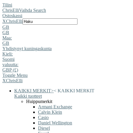
Tilini
ChrisElli
Vaihda Search
Ostoskassi
X
ChrisElli
GB
GB
Maa:
GB
Yhdistynyt kuningaskunta
Kieli:
Suomi
valuutta:
GBP (£)
Toggle Menu
X
ChrisElli
KAIKKI MERKIT
>
<
KAIKKI MERKIT
Kaikki tuotteet
Huippumerkit
Armani Exchange
Calvin Klein
Casio
Daniel Wellington
Diesel