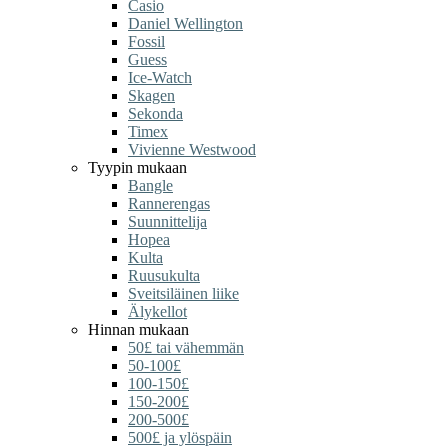
Casio
Daniel Wellington
Fossil
Guess
Ice-Watch
Skagen
Sekonda
Timex
Vivienne Westwood
Tyypin mukaan
Bangle
Rannerengas
Suunnittelija
Hopea
Kulta
Ruusukulta
Sveitsiläinen liike
Älykellot
Hinnan mukaan
50£ tai vähemmän
50-100£
100-150£
150-200£
200-500£
500£ ja ylöspäin