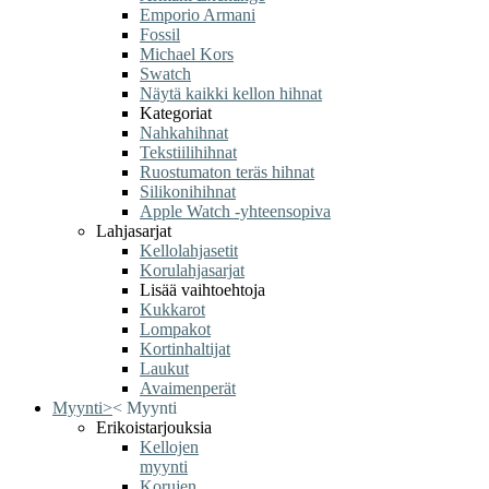
Emporio Armani
Fossil
Michael Kors
Swatch
Näytä kaikki kellon hihnat
Kategoriat
Nahkahihnat
Tekstiilihihnat
Ruostumaton teräs hihnat
Silikonihihnat
Apple Watch -yhteensopiva
Lahjasarjat
Kellolahjasetit
Korulahjasarjat
Lisää vaihtoehtoja
Kukkarot
Lompakot
Kortinhaltijat
Laukut
Avaimenperät
Myynti
>
<
Myynti
Erikoistarjouksia
Kellojen
myynti
Korujen