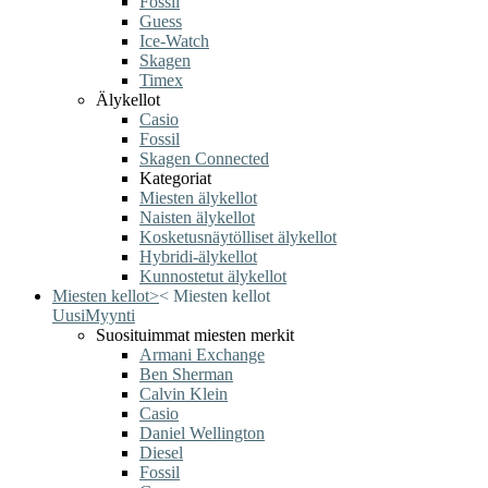
Fossil
Guess
Ice-Watch
Skagen
Timex
Älykellot
Casio
Fossil
Skagen Connected
Kategoriat
Miesten älykellot
Naisten älykellot
Kosketusnäytölliset älykellot
Hybridi-älykellot
Kunnostetut älykellot
Miesten kellot
>
<
Miesten kellot
Uusi
Myynti
Suosituimmat miesten merkit
Armani Exchange
Ben Sherman
Calvin Klein
Casio
Daniel Wellington
Diesel
Fossil