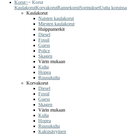
Korut
>
<
Korut
Kaulakorut
Korvakorut
Rannekorut
Sormukset
Uutta koruissa
Kaulakorut
Naisten kaulakorut
Miesten kaulakorut
Huippumerkit
Diesel
Fossil
Guess
Police
Skagen
Värin mukaan
Kulta
Hopea
Ruusukulta
Korvakorut
Diesel
Fossil
Guess
Skagen
Värin mukaan
Kulta
Hopea
Ruusukulta
Kaksisävyinen