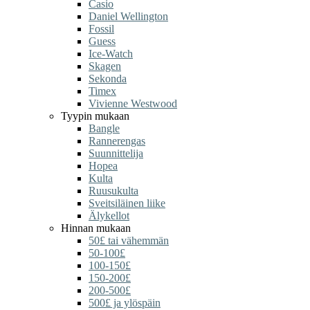
Casio
Daniel Wellington
Fossil
Guess
Ice-Watch
Skagen
Sekonda
Timex
Vivienne Westwood
Tyypin mukaan
Bangle
Rannerengas
Suunnittelija
Hopea
Kulta
Ruusukulta
Sveitsiläinen liike
Älykellot
Hinnan mukaan
50£ tai vähemmän
50-100£
100-150£
150-200£
200-500£
500£ ja ylöspäin