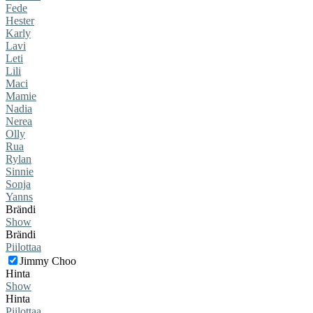
Fede
Hester
Karly
Lavi
Leti
Lili
Maci
Mamie
Nadia
Nerea
Olly
Rua
Rylan
Sinnie
Sonja
Yanns
Brändi
Show
Brändi
Piilottaa
Jimmy Choo
Hinta
Show
Hinta
Piilottaa