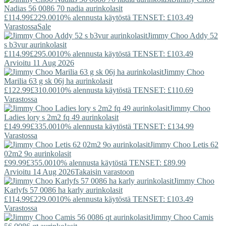
Nadias 56 0086 70 nadia aurinkolasit
£114.99
£229.00
10% alennusta käytöstä TENSET: £103.49
Varastossa
Sale
Jimmy Choo
Addy 52
s b3vur aurinkolasit
£114.99
£295.00
10% alennusta käytöstä TENSET: £103.49
Arvioitu 11 Aug 2026
Jimmy Choo
Marilia 63 g sk 06j ha aurinkolasit
£122.99
£310.00
10% alennusta käytöstä TENSET: £110.69
Varastossa
Jimmy Choo
Ladies lory s 2m2 fq 49 aurinkolasit
£149.99
£335.00
10% alennusta käytöstä TENSET: £134.99
Varastossa
Jimmy Choo
Letis 62
02m2 9o aurinkolasit
£99.99
£355.00
10% alennusta käytöstä TENSET: £89.99
Arvioitu 14 Aug 2026
Takaisin varastoon
Jimmy Choo
Karlyfs 57 0086 ha karly aurinkolasit
£114.99
£229.00
10% alennusta käytöstä TENSET: £103.49
Varastossa
Jimmy Choo
Camis