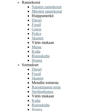
Rannekorut
Naisten rannekorut
Miesten rannekorut
Huippumerkit
Diesel
Fossil
Guess
Police
Skagen
Värin mukaan
Musta
Kulta
Ruusukulta
Hopea
Sormukset
Diesel
Fossil
Skagen
Metallin toimesta
Ruostumaton teräs
Sterlinghopea
Värin mukaan
Kulta
Ruusukulta
Hopea