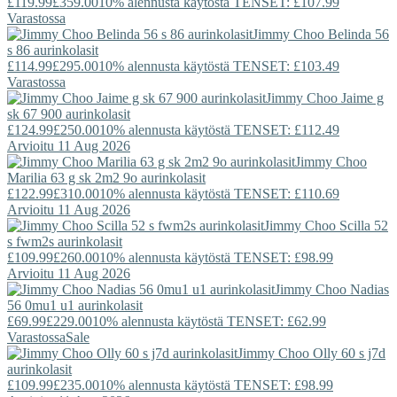
£119.99
£359.00
10% alennusta käytöstä TENSET: £107.99
Varastossa
Jimmy Choo
Belinda 56
s 86 aurinkolasit
£114.99
£295.00
10% alennusta käytöstä TENSET: £103.49
Varastossa
Jimmy Choo
Jaime g
sk 67 900 aurinkolasit
£124.99
£250.00
10% alennusta käytöstä TENSET: £112.49
Arvioitu 11 Aug 2026
Jimmy Choo
Marilia 63 g sk 2m2 9o aurinkolasit
£122.99
£310.00
10% alennusta käytöstä TENSET: £110.69
Arvioitu 11 Aug 2026
Jimmy Choo
Scilla 52
s fwm2s aurinkolasit
£109.99
£260.00
10% alennusta käytöstä TENSET: £98.99
Arvioitu 11 Aug 2026
Jimmy Choo
Nadias
56 0mu1 u1 aurinkolasit
£69.99
£229.00
10% alennusta käytöstä TENSET: £62.99
Varastossa
Sale
Jimmy Choo
Olly 60 s j7d
aurinkolasit
£109.99
£235.00
10% alennusta käytöstä TENSET: £98.99