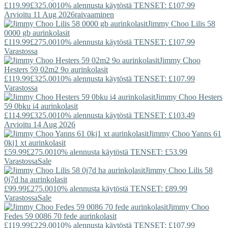
£119.99
£325.00
10% alennusta käytöstä TENSET: £107.99
Arvioitu 11 Aug 2026
raivaaminen
Jimmy Choo
Lilis 58
0000 gb aurinkolasit
£119.99
£275.00
10% alennusta käytöstä TENSET: £107.99
Varastossa
Jimmy Choo
Hesters 59 02m2 9o aurinkolasit
£119.99
£325.00
10% alennusta käytöstä TENSET: £107.99
Varastossa
Jimmy Choo
Hesters
59 0bku i4 aurinkolasit
£114.99
£325.00
10% alennusta käytöstä TENSET: £103.49
Arvioitu 14 Aug 2026
Jimmy Choo
Yanns 61
0kj1 xt aurinkolasit
£59.99
£275.00
10% alennusta käytöstä TENSET: £53.99
Varastossa
Sale
Jimmy Choo
Lilis 58
0j7d ha aurinkolasit
£99.99
£275.00
10% alennusta käytöstä TENSET: £89.99
Varastossa
Sale
Jimmy Choo
Fedes 59 0086 70 fede aurinkolasit
£119.99
£229.00
10% alennusta käytöstä TENSET: £107.99