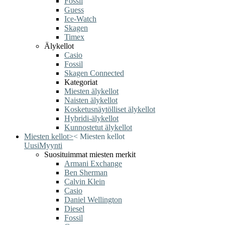
Fossil
Guess
Ice-Watch
Skagen
Timex
Älykellot
Casio
Fossil
Skagen Connected
Kategoriat
Miesten älykellot
Naisten älykellot
Kosketusnäytölliset älykellot
Hybridi-älykellot
Kunnostetut älykellot
Miesten kellot
>
<
Miesten kellot
Uusi
Myynti
Suosituimmat miesten merkit
Armani Exchange
Ben Sherman
Calvin Klein
Casio
Daniel Wellington
Diesel
Fossil