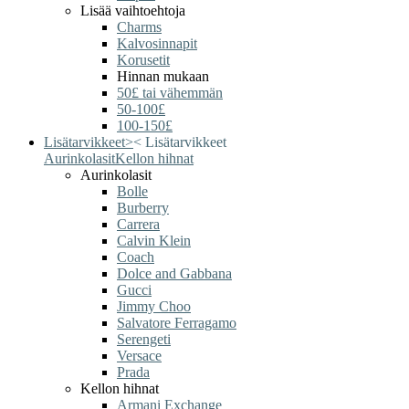
Lisää vaihtoehtoja
Charms
Kalvosinnapit
Korusetit
Hinnan mukaan
50£ tai vähemmän
50-100£
100-150£
Lisätarvikkeet
>
<
Lisätarvikkeet
Aurinkolasit
Kellon hihnat
Aurinkolasit
Bolle
Burberry
Carrera
Calvin Klein
Coach
Dolce and Gabbana
Gucci
Jimmy Choo
Salvatore Ferragamo
Serengeti
Versace
Prada
Kellon hihnat
Armani Exchange