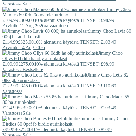
Varastossa
Sale
Jimmy Choo
Mamies 60 0rhl 9o mamie aurinkolasit
£109.99
£309.00
10% alennusta käytöstä TENSET: £98.99
Arvioitu 11 Aug 2026
raivaaminen
Jimmy Choo
Lavis 60
006j ha aurinkolasit
£114.99
£325.00
10% alennusta käytöstä TENSET: £103.49
Arvioitu 14 Aug 2026
Jimmy Choo
Ollys 60 0ddb ha olly aurinkolasit
£109.99
£275.00
10% alennusta käytöstä TENSET: £98.99
Varastossa
Bestsellere
Jimmy Choo
Letis 62
0lks gb aurinkolasit
£122.99
£345.00
10% alennusta käytöstä TENSET: £110.69
Varastossa
Jimmy Choo
Macis 55
86 ha aurinkolasit
£114.99
£239.00
10% alennusta käytöstä TENSET: £103.49
Varastossa
Sale
Jimmy Choo
Birdies 60 0pef ib birdie aurinkolasit
£99.99
£325.00
10% alennusta käytöstä TENSET: £89.99
Varastossa
Sale