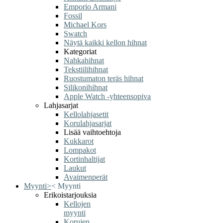
Emporio Armani
Fossil
Michael Kors
Swatch
Näytä kaikki kellon hihnat
Kategoriat
Nahkahihnat
Tekstiilihihnat
Ruostumaton teräs hihnat
Silikonihihnat
Apple Watch -yhteensopiva
Lahjasarjat
Kellolahjasetit
Korulahjasarjat
Lisää vaihtoehtoja
Kukkarot
Lompakot
Kortinhaltijat
Laukut
Avaimenperät
Myynti
>
<
Myynti
Erikoistarjouksia
Kellojen
myynti
Korujen