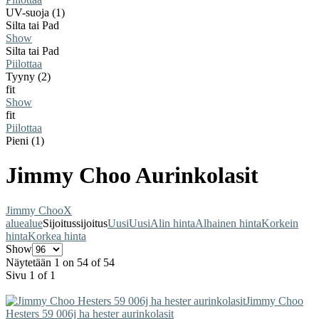
UV-suoja (1)
Silta tai Pad
Show
Silta tai Pad
Piilottaa
Tyyny (2)
fit
Show
fit
Piilottaa
Pieni (1)
Jimmy Choo Aurinkolasit
Jimmy Choo
X
alue
alue
Sijoitus
sijoitus
Uusi
Uusi
Alin hinta
Alhainen hinta
Korkein
hinta
Korkea hinta
Show
Näytetään 1 on 54 of 54
Sivu 1 of 1
Jimmy Choo
Hesters 59 006j ha hester aurinkolasit