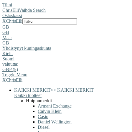
Tilini
ChrisElli
Vaihda Search
Ostoskassi
X
ChrisElli
GB
GB
Maa:
GB
Yhdistynyt kuningaskunta
Kieli:
Suomi
valuutta:
GBP (£)
Toggle Menu
X
ChrisElli
KAIKKI MERKIT
>
<
KAIKKI MERKIT
Kaikki tuotteet
Huippumerkit
Armani Exchange
Calvin Klein
Casio
Daniel Wellington
Diesel