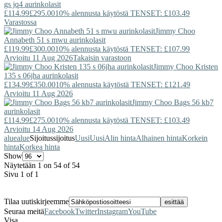
gs jq4 aurinkolasit
£114.99
£295.00
10% alennusta käytöstä TENSET: £103.49
Varastossa
Jimmy Choo
Annabeth 51 s mwu aurinkolasit
£119.99
£300.00
10% alennusta käytöstä TENSET: £107.99
Arvioitu 11 Aug 2026
Takaisin varastoon
Jimmy Choo
Kristen
135 s 06jha aurinkolasit
£134.99
£350.00
10% alennusta käytöstä TENSET: £121.49
Arvioitu 11 Aug 2026
Jimmy Choo
Bags 56 kb7
aurinkolasit
£114.99
£275.00
10% alennusta käytöstä TENSET: £103.49
Arvioitu 14 Aug 2026
alue
alue
Sijoitus
sijoitus
Uusi
Uusi
Alin hinta
Alhainen hinta
Korkein
hinta
Korkea hinta
Show
Näytetään 1 on 54 of 54
Sivu 1 of 1
Tilaa uutiskirjeemme
Seuraa meitä
Facebook
Twitter
Instagram
YouTube
Visa