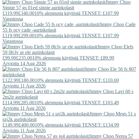
Jimmy Choo
Sinnie 57 gs 01ed sinnie aurinkolasit
£119.99
£340.00
10% alennusta käytöstä TENSET: £107.99
Varastossa
Jimmy Choo
Cade
55 fs ocy cade -aurinkolasit
£119.99
£299.00
10% alennusta käytöstä TENSET: £107.99
Varastossa
Jimmy Choo
Elefs
59 0b3v ur ele aurinkolasit
£99.99
£235.00
10% alennusta käytöstä TENSET: £89.99
Arvioitu 14 Aug 2026
Jimmy Choo
Ele 56 fs 807
aurinkolasit
£122.99
£180.00
10% alennusta käytöstä TENSET: £110.69
Arvioitu 11 Aug 2026
Jimmy Choo
Lavi 60 s
2m2ir aurinkolasit
£114.99
£285.00
10% alennusta käytöstä TENSET: £103.49
Arvioitu 11 Aug 2026
Jimmy Choo
Megs 51 s
szj2k aurinkolasit
£149.99
£400.00
10% alennusta käytöstä TENSET: £134.99
Arvioitu 11 Aug 2026
Jimmy Choo
Nerea 57