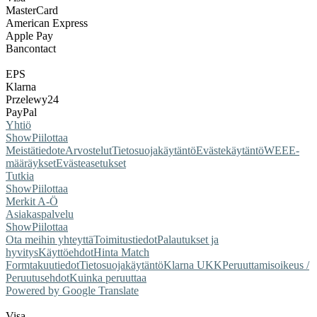
MasterCard
American Express
Apple Pay
Bancontact
EPS
Klarna
Przelewy24
PayPal
Yhtiö
Show
Piilottaa
Meistä
tiedote
Arvostelut
Tietosuojakäytäntö
Evästekäytäntö
WEEE-
määräykset
Evästeasetukset
Tutkia
Show
Piilottaa
Merkit A-Ö
Asiakaspalvelu
Show
Piilottaa
Ota meihin yhteyttä
Toimitustiedot
Palautukset ja
hyvitys
Käyttöehdot
Hinta Match
Form
takuutiedot
Tietosuojakäytäntö
Klarna UKK
Peruuttamisoikeus /
Peruutusehdot
Kuinka peruuttaa
Powered by Google Translate
Visa