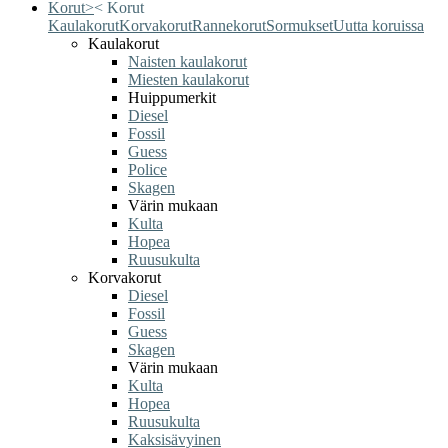
Korut
>
<
Korut
Kaulakorut
Korvakorut
Rannekorut
Sormukset
Uutta koruissa
Kaulakorut
Naisten kaulakorut
Miesten kaulakorut
Huippumerkit
Diesel
Fossil
Guess
Police
Skagen
Värin mukaan
Kulta
Hopea
Ruusukulta
Korvakorut
Diesel
Fossil
Guess
Skagen
Värin mukaan
Kulta
Hopea
Ruusukulta
Kaksisävyinen