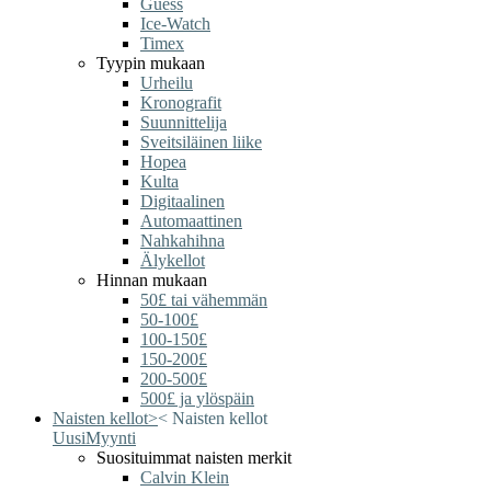
Guess
Ice-Watch
Timex
Tyypin mukaan
Urheilu
Kronografit
Suunnittelija
Sveitsiläinen liike
Hopea
Kulta
Digitaalinen
Automaattinen
Nahkahihna
Älykellot
Hinnan mukaan
50£ tai vähemmän
50-100£
100-150£
150-200£
200-500£
500£ ja ylöspäin
Naisten kellot
>
<
Naisten kellot
Uusi
Myynti
Suosituimmat naisten merkit
Calvin Klein