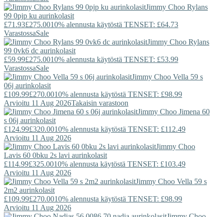
Jimmy Choo
Rylans
99 0pjp ku aurinkolasit
£71.93
£275.00
10% alennusta käytöstä TENSET: £64.73
Varastossa
Sale
Jimmy Choo
Rylans
99 0vk6 dc aurinkolasit
£59.99
£275.00
10% alennusta käytöstä TENSET: £53.99
Varastossa
Sale
Jimmy Choo
Vella 59 s
06j aurinkolasit
£109.99
£270.00
10% alennusta käytöstä TENSET: £98.99
Arvioitu 11 Aug 2026
Takaisin varastoon
Jimmy Choo
Jimena 60
s 06j aurinkolasit
£124.99
£320.00
10% alennusta käytöstä TENSET: £112.49
Arvioitu 11 Aug 2026
Jimmy Choo
Lavis 60 0bku 2s lavi aurinkolasit
£114.99
£325.00
10% alennusta käytöstä TENSET: £103.49
Arvioitu 11 Aug 2026
Jimmy Choo
Vella 59 s
2m2 aurinkolasit
£109.99
£270.00
10% alennusta käytöstä TENSET: £98.99
Arvioitu 11 Aug 2026
Jimmy Choo