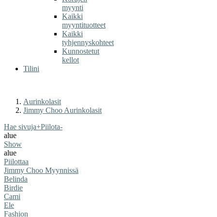
myynti
Kaikki
myyntituotteet
Kaikki
tyhjennyskohteet
Kunnostetut
kellot
Tilini
Aurinkolasit
Jimmy Choo Aurinkolasit
Hae sivuja
+
Piilota
-
alue
Show
alue
Piilottaa
Jimmy Choo Myynnissä
Belinda
Birdie
Cami
Ele
Fashion