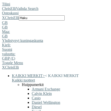
Tilini
ChrisElli
Vaihda Search
Ostoskassi
X
ChrisElli
GB
GB
Maa:
GB
Yhdistynyt kuningaskunta
Kieli:
Suomi
valuutta:
GBP (£)
Toggle Menu
X
ChrisElli
KAIKKI MERKIT
>
<
KAIKKI MERKIT
Kaikki tuotteet
Huippumerkit
Armani Exchange
Calvin Klein
Casio
Daniel Wellington
Diesel