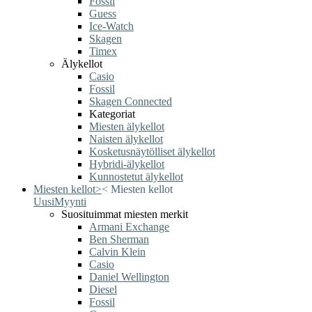
Fossil
Guess
Ice-Watch
Skagen
Timex
Älykellot
Casio
Fossil
Skagen Connected
Kategoriat
Miesten älykellot
Naisten älykellot
Kosketusnäytölliset älykellot
Hybridi-älykellot
Kunnostetut älykellot
Miesten kellot
>
<
Miesten kellot
Uusi
Myynti
Suosituimmat miesten merkit
Armani Exchange
Ben Sherman
Calvin Klein
Casio
Daniel Wellington
Diesel
Fossil