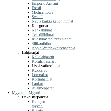
Emporio Armani
Fossil
Michael Kors
Swatch
Näytä kaikki kellon hihnat
Kategoriat
Nahkahihnat
Tekstiilihihnat
Ruostumaton teräs hihnat
Silikonihihnat
Apple Watch -yhteensopiva
Lahjasarjat
Kellolahjasetit
Korulahjasarjat
Lisää vaihtoehtoja
Kukkarot
Lompakot
Kortinhaltijat
Laukut
Avaimenperät
Myynti
>
<
Myynti
Erikoistarjouksia
Kellojen
myynti
Korujen