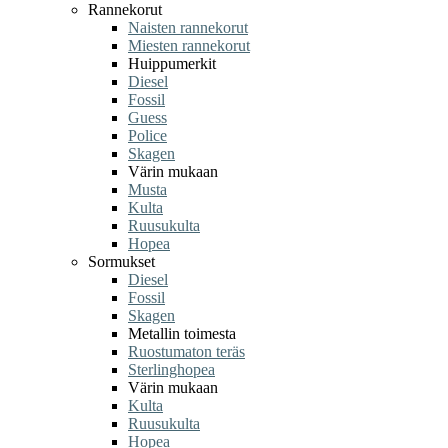
Rannekorut
Naisten rannekorut
Miesten rannekorut
Huippumerkit
Diesel
Fossil
Guess
Police
Skagen
Värin mukaan
Musta
Kulta
Ruusukulta
Hopea
Sormukset
Diesel
Fossil
Skagen
Metallin toimesta
Ruostumaton teräs
Sterlinghopea
Värin mukaan
Kulta
Ruusukulta
Hopea