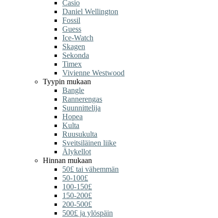
Casio
Daniel Wellington
Fossil
Guess
Ice-Watch
Skagen
Sekonda
Timex
Vivienne Westwood
Tyypin mukaan
Bangle
Rannerengas
Suunnittelija
Hopea
Kulta
Ruusukulta
Sveitsiläinen liike
Älykellot
Hinnan mukaan
50£ tai vähemmän
50-100£
100-150£
150-200£
200-500£
500£ ja ylöspäin