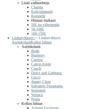
Lisää vaihtoehtoja
Charms
Kalvosinnapit
Korusetit
Hinnan mukaan
50£ tai vähemmän
50-100£
100-150£
Lisätarvikkeet
>
<
Lisätarvikkeet
Aurinkolasit
Kellon hihnat
Aurinkolasit
Bolle
Burberry
Carrera
Calvin Klein
Coach
Dolce and Gabbana
Gucci
Jimmy Choo
Salvatore Ferragamo
Serengeti
Versace
Prada
Kellon hihnat
Armani Exchange