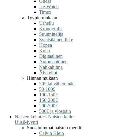
Guess
Ice-Watch
Timex
Tyypin mukaan
Urheilu
Kronografit
Suunnittelija
Sveitsiläinen liike
Hopea
Kulta
Digitaalinen
Automaattinen
Nahkahihna
Älykellot
Hinnan mukaan
50£ tai vähemmän
50-100£
100-150£
150-200£
200-500£
500£ ja ylöspäin
Naisten kellot
>
<
Naisten kellot
Uusi
Myynti
Suosituimmat naisten merkit
Calvin Klein