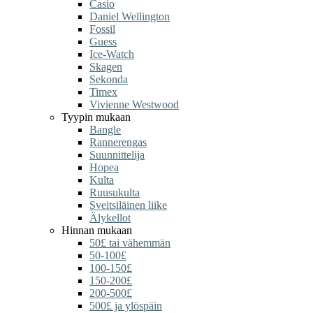
Casio
Daniel Wellington
Fossil
Guess
Ice-Watch
Skagen
Sekonda
Timex
Vivienne Westwood
Tyypin mukaan
Bangle
Rannerengas
Suunnittelija
Hopea
Kulta
Ruusukulta
Sveitsiläinen liike
Älykellot
Hinnan mukaan
50£ tai vähemmän
50-100£
100-150£
150-200£
200-500£
500£ ja ylöspäin