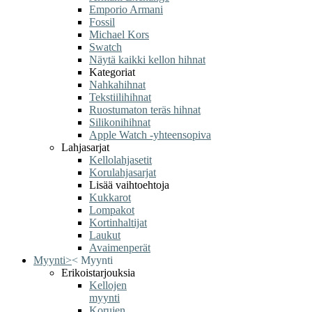
Emporio Armani
Fossil
Michael Kors
Swatch
Näytä kaikki kellon hihnat
Kategoriat
Nahkahihnat
Tekstiilihihnat
Ruostumaton teräs hihnat
Silikonihihnat
Apple Watch -yhteensopiva
Lahjasarjat
Kellolahjasetit
Korulahjasarjat
Lisää vaihtoehtoja
Kukkarot
Lompakot
Kortinhaltijat
Laukut
Avaimenperät
Myynti
>
<
Myynti
Erikoistarjouksia
Kellojen
myynti
Korujen