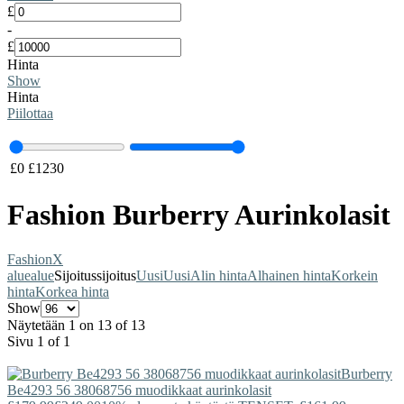
£
-
£
Hinta
Show
Hinta
Piilottaa
£
0
£
1230
Fashion Burberry Aurinkolasit
Fashion
X
alue
alue
Sijoitus
sijoitus
Uusi
Uusi
Alin hinta
Alhainen hinta
Korkein
hinta
Korkea hinta
Show
Näytetään 1 on 13 of 13
Sivu 1 of 1
Burberry
Be4293 56 38068756 muodikkaat aurinkolasit