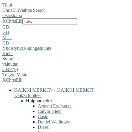
Tilini
ChrisElli
Vaihda Search
Ostoskassi
X
ChrisElli
GB
GB
Maa:
GB
Yhdistynyt kuningaskunta
Kieli:
Suomi
valuutta:
GBP (£)
Toggle Menu
X
ChrisElli
KAIKKI MERKIT
>
<
KAIKKI MERKIT
Kaikki tuotteet
Huippumerkit
Armani Exchange
Calvin Klein
Casio
Daniel Wellington
Diesel