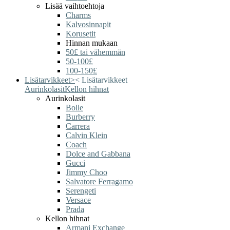
Lisää vaihtoehtoja
Charms
Kalvosinnapit
Korusetit
Hinnan mukaan
50£ tai vähemmän
50-100£
100-150£
Lisätarvikkeet
>
<
Lisätarvikkeet
Aurinkolasit
Kellon hihnat
Aurinkolasit
Bolle
Burberry
Carrera
Calvin Klein
Coach
Dolce and Gabbana
Gucci
Jimmy Choo
Salvatore Ferragamo
Serengeti
Versace
Prada
Kellon hihnat
Armani Exchange