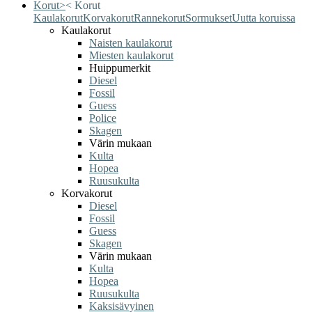
Korut
>
<
Korut
Kaulakorut
Korvakorut
Rannekorut
Sormukset
Uutta koruissa
Kaulakorut
Naisten kaulakorut
Miesten kaulakorut
Huippumerkit
Diesel
Fossil
Guess
Police
Skagen
Värin mukaan
Kulta
Hopea
Ruusukulta
Korvakorut
Diesel
Fossil
Guess
Skagen
Värin mukaan
Kulta
Hopea
Ruusukulta
Kaksisävyinen