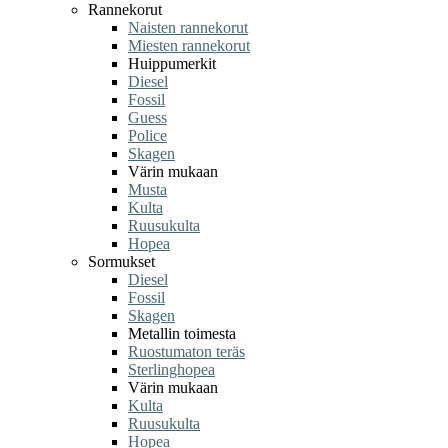
Rannekorut
Naisten rannekorut
Miesten rannekorut
Huippumerkit
Diesel
Fossil
Guess
Police
Skagen
Värin mukaan
Musta
Kulta
Ruusukulta
Hopea
Sormukset
Diesel
Fossil
Skagen
Metallin toimesta
Ruostumaton teräs
Sterlinghopea
Värin mukaan
Kulta
Ruusukulta
Hopea