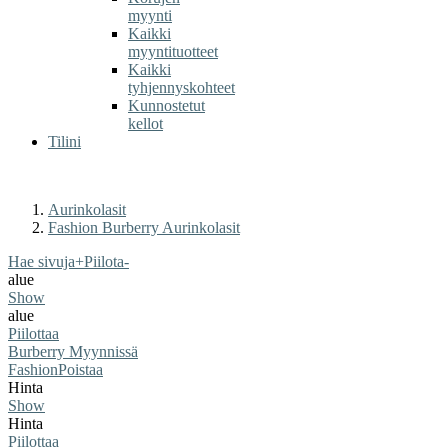
myynti
Kaikki
myyntituotteet
Kaikki
tyhjennyskohteet
Kunnostetut
kellot
Tilini
Aurinkolasit
Fashion Burberry Aurinkolasit
Hae sivuja
+
Piilota
-
alue
Show
alue
Piilottaa
Burberry Myynnissä
Fashion
Poistaa
Hinta
Show
Hinta
Piilottaa