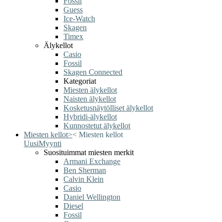
Fossil
Guess
Ice-Watch
Skagen
Timex
Älykellot
Casio
Fossil
Skagen Connected
Kategoriat
Miesten älykellot
Naisten älykellot
Kosketusnäytölliset älykellot
Hybridi-älykellot
Kunnostetut älykellot
Miesten kellot
>
<
Miesten kellot
Uusi
Myynti
Suosituimmat miesten merkit
Armani Exchange
Ben Sherman
Calvin Klein
Casio
Daniel Wellington
Diesel
Fossil