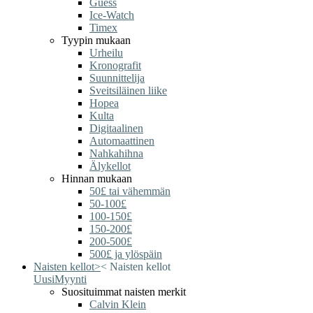
Guess
Ice-Watch
Timex
Tyypin mukaan
Urheilu
Kronografit
Suunnittelija
Sveitsiläinen liike
Hopea
Kulta
Digitaalinen
Automaattinen
Nahkahihna
Älykellot
Hinnan mukaan
50£ tai vähemmän
50-100£
100-150£
150-200£
200-500£
500£ ja ylöspäin
Naisten kellot
>
<
Naisten kellot
Uusi
Myynti
Suosituimmat naisten merkit
Calvin Klein