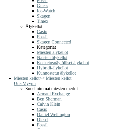
Fossil
Guess
Ice-Watch
Skagen
Timex
Älykellot
Casio
Fossil
Skagen Connected
Kategoriat
Miesten älykellot
Naisten älykellot
Kosketusnäytölliset älykellot
Hybridi-älykellot
Kunnostetut älykellot
Miesten kellot
>
<
Miesten kellot
Uusi
Myynti
Suosituimmat miesten merkit
Armani Exchange
Ben Sherman
Calvin Klein
Casio
Daniel Wellington
Diesel
Fossil