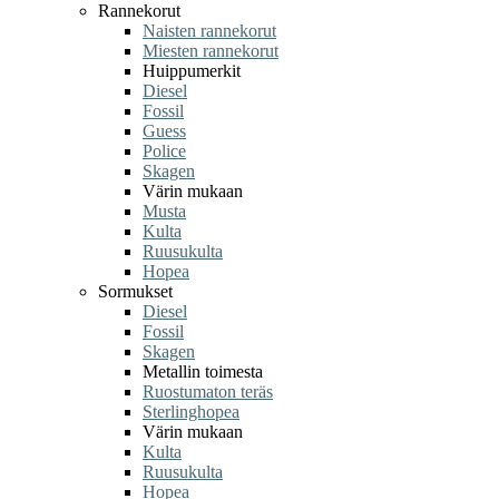
Rannekorut
Naisten rannekorut
Miesten rannekorut
Huippumerkit
Diesel
Fossil
Guess
Police
Skagen
Värin mukaan
Musta
Kulta
Ruusukulta
Hopea
Sormukset
Diesel
Fossil
Skagen
Metallin toimesta
Ruostumaton teräs
Sterlinghopea
Värin mukaan
Kulta
Ruusukulta
Hopea