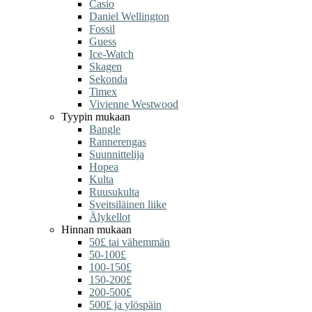
Casio
Daniel Wellington
Fossil
Guess
Ice-Watch
Skagen
Sekonda
Timex
Vivienne Westwood
Tyypin mukaan
Bangle
Rannerengas
Suunnittelija
Hopea
Kulta
Ruusukulta
Sveitsiläinen liike
Älykellot
Hinnan mukaan
50£ tai vähemmän
50-100£
100-150£
150-200£
200-500£
500£ ja ylöspäin