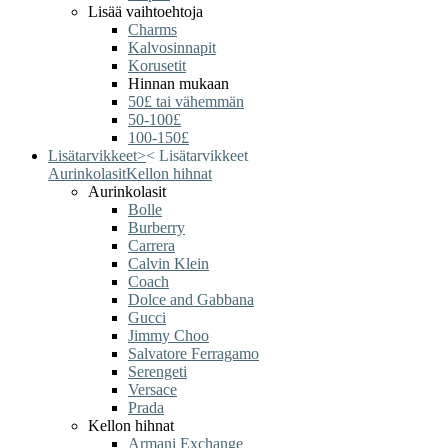
Lisää vaihtoehtoja
Charms
Kalvosinnapit
Korusetit
Hinnan mukaan
50£ tai vähemmän
50-100£
100-150£
Lisätarvikkeet
>
<
Lisätarvikkeet
Aurinkolasit
Kellon hihnat
Aurinkolasit
Bolle
Burberry
Carrera
Calvin Klein
Coach
Dolce and Gabbana
Gucci
Jimmy Choo
Salvatore Ferragamo
Serengeti
Versace
Prada
Kellon hihnat
Armani Exchange