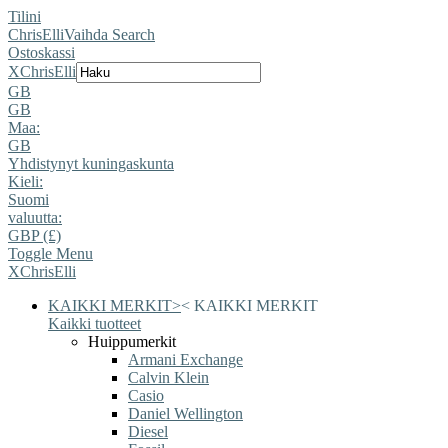
Tilini
ChrisElli
Vaihda Search
Ostoskassi
X
ChrisElli
GB
GB
Maa:
GB
Yhdistynyt kuningaskunta
Kieli:
Suomi
valuutta:
GBP (£)
Toggle Menu
X
ChrisElli
KAIKKI MERKIT
>
<
KAIKKI MERKIT
Kaikki tuotteet
Huippumerkit
Armani Exchange
Calvin Klein
Casio
Daniel Wellington
Diesel