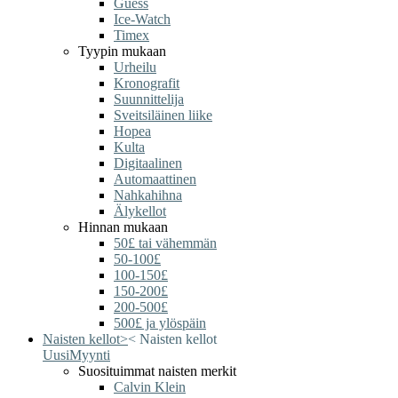
Guess
Ice-Watch
Timex
Tyypin mukaan
Urheilu
Kronografit
Suunnittelija
Sveitsiläinen liike
Hopea
Kulta
Digitaalinen
Automaattinen
Nahkahihna
Älykellot
Hinnan mukaan
50£ tai vähemmän
50-100£
100-150£
150-200£
200-500£
500£ ja ylöspäin
Naisten kellot
>
<
Naisten kellot
Uusi
Myynti
Suosituimmat naisten merkit
Calvin Klein