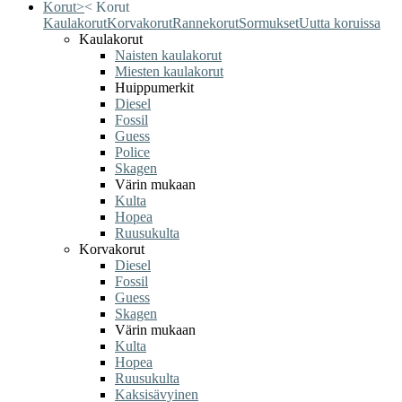
Korut
>
<
Korut
Kaulakorut
Korvakorut
Rannekorut
Sormukset
Uutta koruissa
Kaulakorut
Naisten kaulakorut
Miesten kaulakorut
Huippumerkit
Diesel
Fossil
Guess
Police
Skagen
Värin mukaan
Kulta
Hopea
Ruusukulta
Korvakorut
Diesel
Fossil
Guess
Skagen
Värin mukaan
Kulta
Hopea
Ruusukulta
Kaksisävyinen