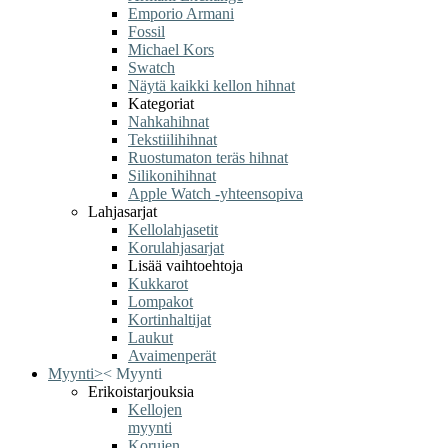
Emporio Armani
Fossil
Michael Kors
Swatch
Näytä kaikki kellon hihnat
Kategoriat
Nahkahihnat
Tekstiilihihnat
Ruostumaton teräs hihnat
Silikonihihnat
Apple Watch -yhteensopiva
Lahjasarjat
Kellolahjasetit
Korulahjasarjat
Lisää vaihtoehtoja
Kukkarot
Lompakot
Kortinhaltijat
Laukut
Avaimenperät
Myynti
>
<
Myynti
Erikoistarjouksia
Kellojen
myynti
Korujen