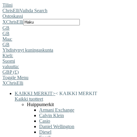
Tilini
ChrisElli
Vaihda Search
Ostoskassi
X
ChrisElli
GB
GB
Maa:
GB
Yhdistynyt kuningaskunta
Kieli:
Suomi
valuutta:
GBP (£)
Toggle Menu
X
ChrisElli
KAIKKI MERKIT
>
<
KAIKKI MERKIT
Kaikki tuotteet
Huippumerkit
Armani Exchange
Calvin Klein
Casio
Daniel Wellington
Diesel