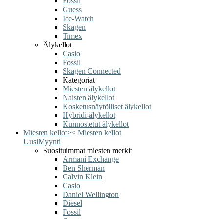
Fossil
Guess
Ice-Watch
Skagen
Timex
Älykellot
Casio
Fossil
Skagen Connected
Kategoriat
Miesten älykellot
Naisten älykellot
Kosketusnäytölliset älykellot
Hybridi-älykellot
Kunnostetut älykellot
Miesten kellot
>
<
Miesten kellot
Uusi
Myynti
Suosituimmat miesten merkit
Armani Exchange
Ben Sherman
Calvin Klein
Casio
Daniel Wellington
Diesel
Fossil