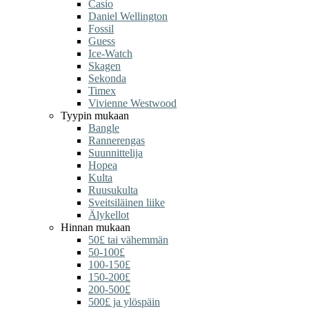
Casio
Daniel Wellington
Fossil
Guess
Ice-Watch
Skagen
Sekonda
Timex
Vivienne Westwood
Tyypin mukaan
Bangle
Rannerengas
Suunnittelija
Hopea
Kulta
Ruusukulta
Sveitsiläinen liike
Älykellot
Hinnan mukaan
50£ tai vähemmän
50-100£
100-150£
150-200£
200-500£
500£ ja ylöspäin