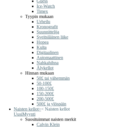
Guess
Ice-Watch
Timex
Tyypin mukaan
Urheilu
Kronografit
Suunnittelija
Sveitsiläinen liike
Hopea
Kulta
Digitaalinen
Automaattinen
Nahkahihna
Älykellot
Hinnan mukaan
50£ tai vähemmän
50-100£
100-150£
150-200£
200-500£
500£ ja ylöspäin
Naisten kellot
>
<
Naisten kellot
Uusi
Myynti
Suosituimmat naisten merkit
Calvin Klein