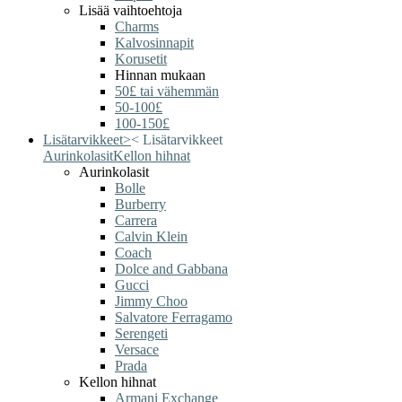
Lisää vaihtoehtoja
Charms
Kalvosinnapit
Korusetit
Hinnan mukaan
50£ tai vähemmän
50-100£
100-150£
Lisätarvikkeet
>
<
Lisätarvikkeet
Aurinkolasit
Kellon hihnat
Aurinkolasit
Bolle
Burberry
Carrera
Calvin Klein
Coach
Dolce and Gabbana
Gucci
Jimmy Choo
Salvatore Ferragamo
Serengeti
Versace
Prada
Kellon hihnat
Armani Exchange