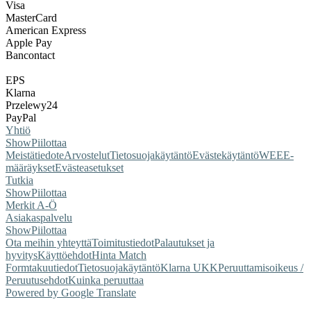
Visa
MasterCard
American Express
Apple Pay
Bancontact
EPS
Klarna
Przelewy24
PayPal
Yhtiö
Show
Piilottaa
Meistä
tiedote
Arvostelut
Tietosuojakäytäntö
Evästekäytäntö
WEEE-
määräykset
Evästeasetukset
Tutkia
Show
Piilottaa
Merkit A-Ö
Asiakaspalvelu
Show
Piilottaa
Ota meihin yhteyttä
Toimitustiedot
Palautukset ja
hyvitys
Käyttöehdot
Hinta Match
Form
takuutiedot
Tietosuojakäytäntö
Klarna UKK
Peruuttamisoikeus /
Peruutusehdot
Kuinka peruuttaa
Powered by Google Translate