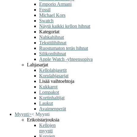
Emporio Armani
Fossil
Michael Kors
Swatch
Näytä kaikki kellon hihnat
Kategoriat
Nahkahihnat
Tekstiilihihnat
Ruostumaton teräs hihnat
Silikonihihnat
Apple Watch -yhteensopiva
Lahjasarjat
Kellolahjasetit
Korulahjasarjat
Lisää vaihtoehtoja
Kukkarot
Lompakot
Kortinhaltijat
Laukut
Avaimenperät
Myynti
>
<
Myynti
Erikoistarjouksia
Kellojen
myynti
Korujen