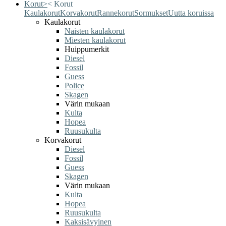
Korut
>
<
Korut
Kaulakorut
Korvakorut
Rannekorut
Sormukset
Uutta koruissa
Kaulakorut
Naisten kaulakorut
Miesten kaulakorut
Huippumerkit
Diesel
Fossil
Guess
Police
Skagen
Värin mukaan
Kulta
Hopea
Ruusukulta
Korvakorut
Diesel
Fossil
Guess
Skagen
Värin mukaan
Kulta
Hopea
Ruusukulta
Kaksisävyinen