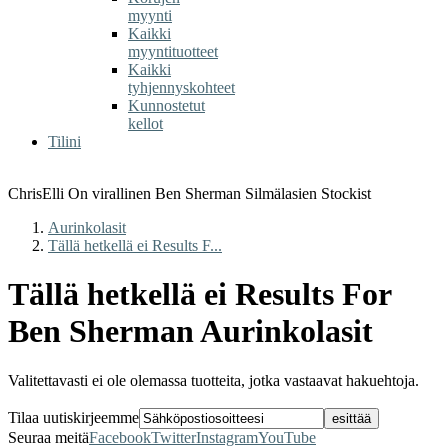
myynti
Kaikki
myyntituotteet
Kaikki
tyhjennyskohteet
Kunnostetut
kellot
Tilini
ChrisElli On virallinen Ben Sherman Silmälasien Stockist
Aurinkolasit
Tällä hetkellä ei Results F...
Tällä hetkellä ei Results For
Ben Sherman Aurinkolasit
Valitettavasti ei ole olemassa tuotteita, jotka vastaavat hakuehtoja.
Tilaa uutiskirjeemme
Seuraa meitä
Facebook
Twitter
Instagram
YouTube