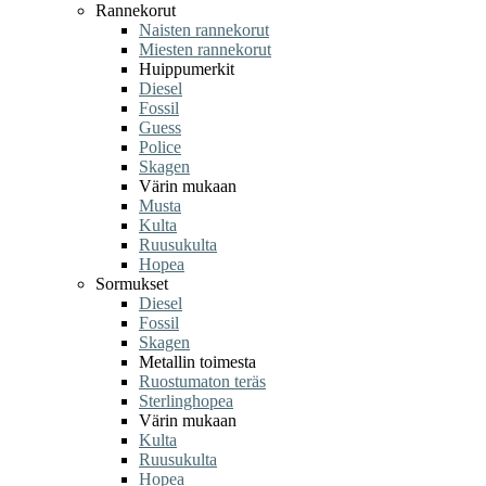
Rannekorut
Naisten rannekorut
Miesten rannekorut
Huippumerkit
Diesel
Fossil
Guess
Police
Skagen
Värin mukaan
Musta
Kulta
Ruusukulta
Hopea
Sormukset
Diesel
Fossil
Skagen
Metallin toimesta
Ruostumaton teräs
Sterlinghopea
Värin mukaan
Kulta
Ruusukulta
Hopea