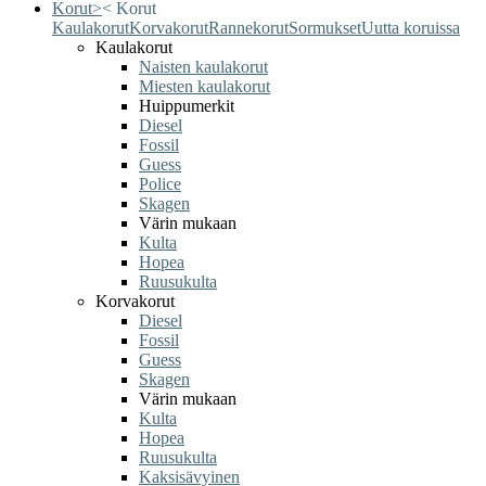
Korut
>
<
Korut
Kaulakorut
Korvakorut
Rannekorut
Sormukset
Uutta koruissa
Kaulakorut
Naisten kaulakorut
Miesten kaulakorut
Huippumerkit
Diesel
Fossil
Guess
Police
Skagen
Värin mukaan
Kulta
Hopea
Ruusukulta
Korvakorut
Diesel
Fossil
Guess
Skagen
Värin mukaan
Kulta
Hopea
Ruusukulta
Kaksisävyinen