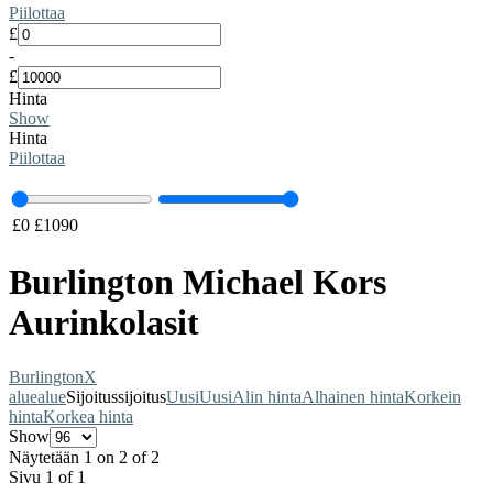
Piilottaa
£
-
£
Hinta
Show
Hinta
Piilottaa
£
0
£
1090
Burlington Michael Kors
Aurinkolasit
Burlington
X
alue
alue
Sijoitus
sijoitus
Uusi
Uusi
Alin hinta
Alhainen hinta
Korkein
hinta
Korkea hinta
Show
Näytetään 1 on 2 of 2
Sivu 1 of 1