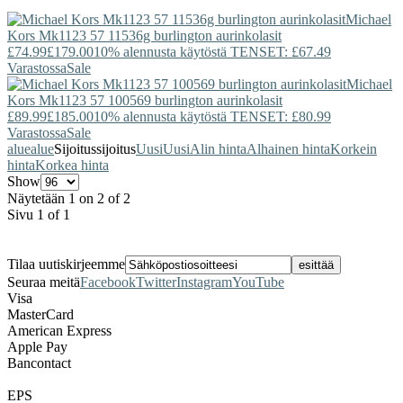
Michael
Kors
Mk1123 57 11536g burlington aurinkolasit
£74.99
£179.00
10% alennusta käytöstä TENSET: £67.49
Varastossa
Sale
Michael
Kors
Mk1123 57 100569 burlington aurinkolasit
£89.99
£185.00
10% alennusta käytöstä TENSET: £80.99
Varastossa
Sale
alue
alue
Sijoitus
sijoitus
Uusi
Uusi
Alin hinta
Alhainen hinta
Korkein
hinta
Korkea hinta
Show
Näytetään 1 on 2 of 2
Sivu 1 of 1
Tilaa uutiskirjeemme
Seuraa meitä
Facebook
Twitter
Instagram
YouTube
Visa
MasterCard
American Express
Apple Pay
Bancontact
EPS