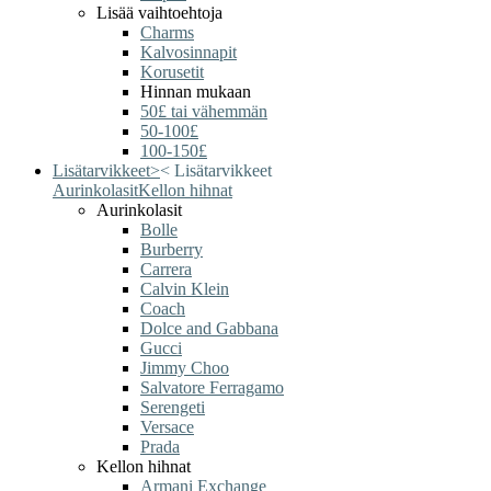
Lisää vaihtoehtoja
Charms
Kalvosinnapit
Korusetit
Hinnan mukaan
50£ tai vähemmän
50-100£
100-150£
Lisätarvikkeet
>
<
Lisätarvikkeet
Aurinkolasit
Kellon hihnat
Aurinkolasit
Bolle
Burberry
Carrera
Calvin Klein
Coach
Dolce and Gabbana
Gucci
Jimmy Choo
Salvatore Ferragamo
Serengeti
Versace
Prada
Kellon hihnat
Armani Exchange