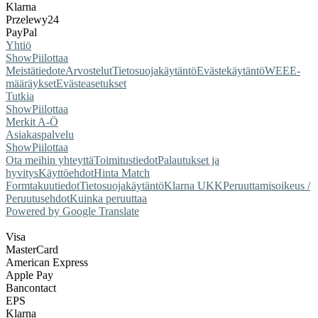
Klarna
Przelewy24
PayPal
Yhtiö
Show
Piilottaa
Meistä
tiedote
Arvostelut
Tietosuojakäytäntö
Evästekäytäntö
WEEE-
määräykset
Evästeasetukset
Tutkia
Show
Piilottaa
Merkit A-Ö
Asiakaspalvelu
Show
Piilottaa
Ota meihin yhteyttä
Toimitustiedot
Palautukset ja
hyvitys
Käyttöehdot
Hinta Match
Form
takuutiedot
Tietosuojakäytäntö
Klarna UKK
Peruuttamisoikeus /
Peruutusehdot
Kuinka peruuttaa
Powered by Google Translate
Visa
MasterCard
American Express
Apple Pay
Bancontact
EPS
Klarna