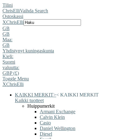
Tilini
ChrisElli
Vaihda Search
Ostoskassi
X
ChrisElli
GB
GB
Maa:
GB
Yhdistynyt kuningaskunta
Kieli:
Suomi
valuutta:
GBP (£)
Toggle Menu
X
ChrisElli
KAIKKI MERKIT
>
<
KAIKKI MERKIT
Kaikki tuotteet
Huippumerkit
Armani Exchange
Calvin Klein
Casio
Daniel Wellington
Diesel