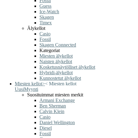
Fossil
Guess
Ice-Watch
Skagen
Timex
Älykellot
Casio
Fossil
Skagen Connected
Kategoriat
Miesten älykellot
Naisten älykellot
Kosketusnäytölliset älykellot
Hybridi-älykellot
Kunnostetut älykellot
Miesten kellot
>
<
Miesten kellot
Uusi
Myynti
Suosituimmat miesten merkit
Armani Exchange
Ben Sherman
Calvin Klein
Casio
Daniel Wellington
Diesel
Fossil