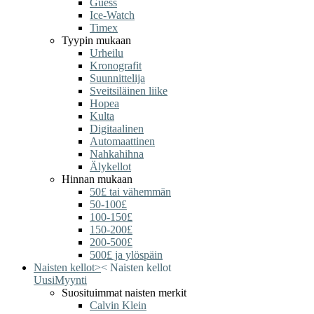
Guess
Ice-Watch
Timex
Tyypin mukaan
Urheilu
Kronografit
Suunnittelija
Sveitsiläinen liike
Hopea
Kulta
Digitaalinen
Automaattinen
Nahkahihna
Älykellot
Hinnan mukaan
50£ tai vähemmän
50-100£
100-150£
150-200£
200-500£
500£ ja ylöspäin
Naisten kellot
>
<
Naisten kellot
Uusi
Myynti
Suosituimmat naisten merkit
Calvin Klein