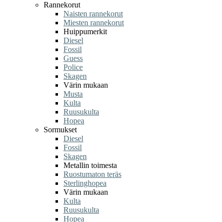
Rannekorut
Naisten rannekorut
Miesten rannekorut
Huippumerkit
Diesel
Fossil
Guess
Police
Skagen
Värin mukaan
Musta
Kulta
Ruusukulta
Hopea
Sormukset
Diesel
Fossil
Skagen
Metallin toimesta
Ruostumaton teräs
Sterlinghopea
Värin mukaan
Kulta
Ruusukulta
Hopea