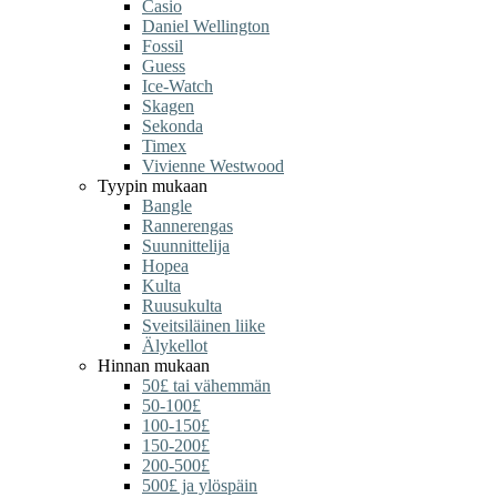
Casio
Daniel Wellington
Fossil
Guess
Ice-Watch
Skagen
Sekonda
Timex
Vivienne Westwood
Tyypin mukaan
Bangle
Rannerengas
Suunnittelija
Hopea
Kulta
Ruusukulta
Sveitsiläinen liike
Älykellot
Hinnan mukaan
50£ tai vähemmän
50-100£
100-150£
150-200£
200-500£
500£ ja ylöspäin