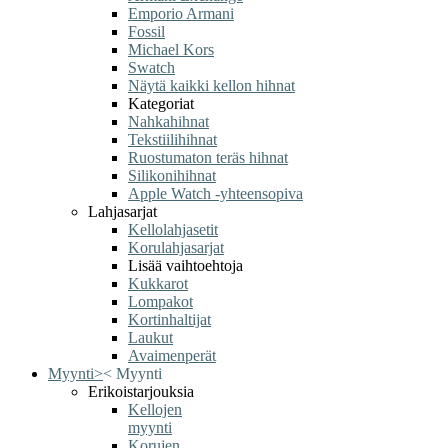
Emporio Armani
Fossil
Michael Kors
Swatch
Näytä kaikki kellon hihnat
Kategoriat
Nahkahihnat
Tekstiilihihnat
Ruostumaton teräs hihnat
Silikonihihnat
Apple Watch -yhteensopiva
Lahjasarjat
Kellolahjasetit
Korulahjasarjat
Lisää vaihtoehtoja
Kukkarot
Lompakot
Kortinhaltijat
Laukut
Avaimenperät
Myynti
>
<
Myynti
Erikoistarjouksia
Kellojen
myynti
Korujen