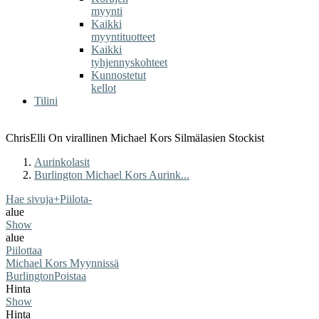
myynti
Kaikki
myyntituotteet
Kaikki
tyhjennyskohteet
Kunnostetut
kellot
Tilini
ChrisElli On virallinen Michael Kors Silmälasien Stockist
Aurinkolasit
Burlington Michael Kors Aurink...
Hae sivuja
+
Piilota
-
alue
Show
alue
Piilottaa
Michael Kors Myynnissä
Burlington
Poistaa
Hinta
Show
Hinta