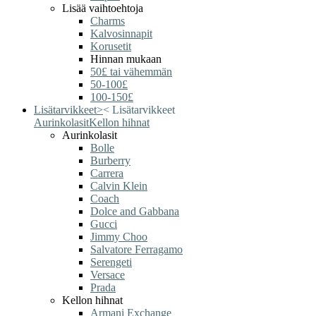
Lisää vaihtoehtoja
Charms
Kalvosinnapit
Korusetit
Hinnan mukaan
50£ tai vähemmän
50-100£
100-150£
Lisätarvikkeet
>
<
Lisätarvikkeet
Aurinkolasit
Kellon hihnat
Aurinkolasit
Bolle
Burberry
Carrera
Calvin Klein
Coach
Dolce and Gabbana
Gucci
Jimmy Choo
Salvatore Ferragamo
Serengeti
Versace
Prada
Kellon hihnat
Armani Exchange