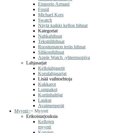
Emporio Armani
Fossil
Michael Kors
Swatch
Näytä kaikki kellon hihnat
Kategoriat
Nahkahihnat
Tekstiilihihnat
Ruostumaton teräs hihnat
Silikonihihnat
Apple Watch -yhteensopiva
Lahjasarjat
Kellolahjasetit
Korulahjasarjat
Lisää vaihtoehtoja
Kukkarot
Lompakot
Kortinhaltijat
Laukut
Avaimenperät
Myynti
>
<
Myynti
Erikoistarjouksia
Kellojen
myynti
Korujen