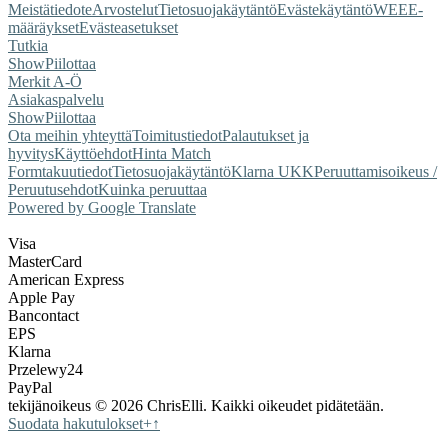
Meistä
tiedote
Arvostelut
Tietosuojakäytäntö
Evästekäytäntö
WEEE-
määräykset
Evästeasetukset
Tutkia
Show
Piilottaa
Merkit A-Ö
Asiakaspalvelu
Show
Piilottaa
Ota meihin yhteyttä
Toimitustiedot
Palautukset ja
hyvitys
Käyttöehdot
Hinta Match
Form
takuutiedot
Tietosuojakäytäntö
Klarna UKK
Peruuttamisoikeus /
Peruutusehdot
Kuinka peruuttaa
Powered by Google Translate
Visa
MasterCard
American Express
Apple Pay
Bancontact
EPS
Klarna
Przelewy24
PayPal
tekijänoikeus © 2026 ChrisElli. Kaikki oikeudet pidätetään.
Suodata hakutulokset
+
↑