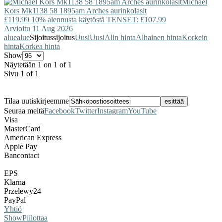
Michael
Kors
Mk1138 58 1895am Arches aurinkolasit
£119.99
10% alennusta käytöstä TENSET: £107.99
Arvioitu 11 Aug 2026
alue
alue
Sijoitus
sijoitus
Uusi
Uusi
Alin hinta
Alhainen hinta
Korkein
hinta
Korkea hinta
Show
Näytetään 1 on 1 of 1
Sivu 1 of 1
Tilaa uutiskirjeemme
Seuraa meitä
Facebook
Twitter
Instagram
YouTube
Visa
MasterCard
American Express
Apple Pay
Bancontact
EPS
Klarna
Przelewy24
PayPal
Yhtiö
Show
Piilottaa