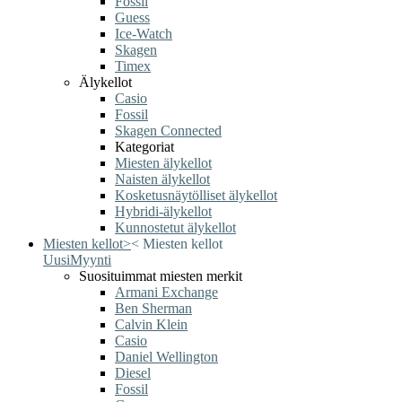
Fossil
Guess
Ice-Watch
Skagen
Timex
Älykellot
Casio
Fossil
Skagen Connected
Kategoriat
Miesten älykellot
Naisten älykellot
Kosketusnäytölliset älykellot
Hybridi-älykellot
Kunnostetut älykellot
Miesten kellot
>
<
Miesten kellot
Uusi
Myynti
Suosituimmat miesten merkit
Armani Exchange
Ben Sherman
Calvin Klein
Casio
Daniel Wellington
Diesel
Fossil