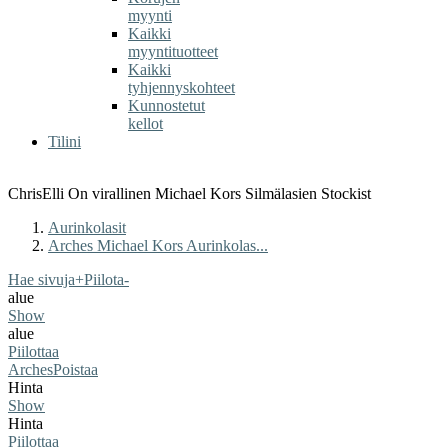
myynti
Kaikki
myyntituotteet
Kaikki
tyhjennyskohteet
Kunnostetut
kellot
Tilini
ChrisElli On virallinen Michael Kors Silmälasien Stockist
Aurinkolasit
Arches Michael Kors Aurinkolas...
Hae sivuja
+
Piilota
-
alue
Show
alue
Piilottaa
Arches
Poistaa
Hinta
Show
Hinta
Piilottaa