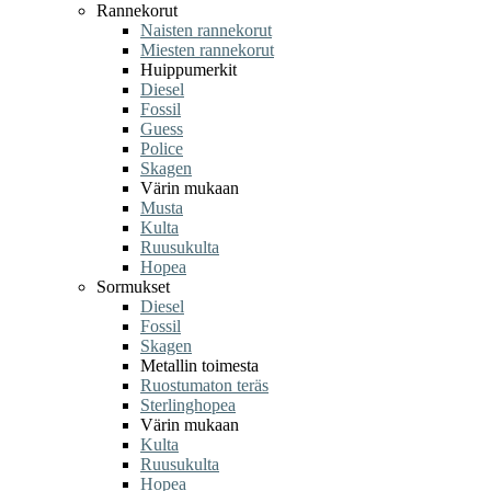
Rannekorut
Naisten rannekorut
Miesten rannekorut
Huippumerkit
Diesel
Fossil
Guess
Police
Skagen
Värin mukaan
Musta
Kulta
Ruusukulta
Hopea
Sormukset
Diesel
Fossil
Skagen
Metallin toimesta
Ruostumaton teräs
Sterlinghopea
Värin mukaan
Kulta
Ruusukulta
Hopea