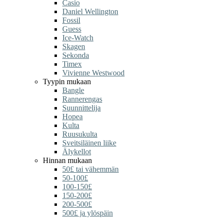
Casio
Daniel Wellington
Fossil
Guess
Ice-Watch
Skagen
Sekonda
Timex
Vivienne Westwood
Tyypin mukaan
Bangle
Rannerengas
Suunnittelija
Hopea
Kulta
Ruusukulta
Sveitsiläinen liike
Älykellot
Hinnan mukaan
50£ tai vähemmän
50-100£
100-150£
150-200£
200-500£
500£ ja ylöspäin