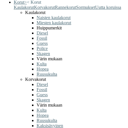
Korut
>
<
Korut
Kaulakorut
Korvakorut
Rannekorut
Sormukset
Uutta koruissa
Kaulakorut
Naisten kaulakorut
Miesten kaulakorut
Huippumerkit
Diesel
Fossil
Guess
Police
Skagen
Värin mukaan
Kulta
Hopea
Ruusukulta
Korvakorut
Diesel
Fossil
Guess
Skagen
Värin mukaan
Kulta
Hopea
Ruusukulta
Kaksisävyinen