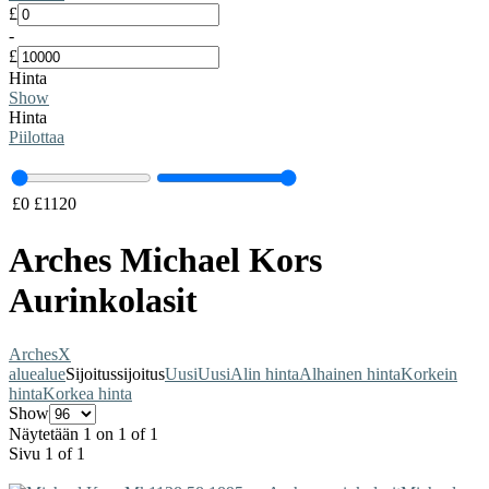
£
-
£
Hinta
Show
Hinta
Piilottaa
£
0
£
1120
Arches Michael Kors
Aurinkolasit
Arches
X
alue
alue
Sijoitus
sijoitus
Uusi
Uusi
Alin hinta
Alhainen hinta
Korkein
hinta
Korkea hinta
Show
Näytetään 1 on 1 of 1
Sivu 1 of 1