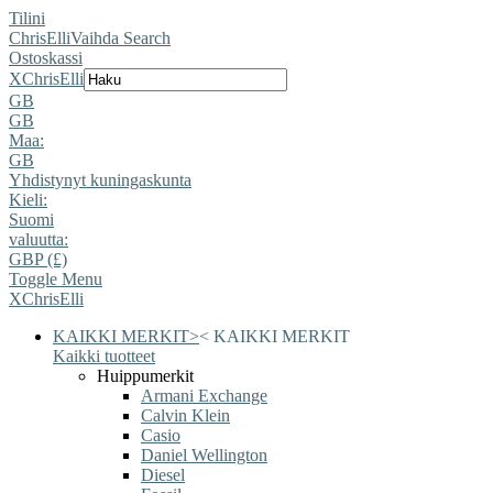
Tilini
ChrisElli
Vaihda Search
Ostoskassi
X
ChrisElli
GB
GB
Maa:
GB
Yhdistynyt kuningaskunta
Kieli:
Suomi
valuutta:
GBP (£)
Toggle Menu
X
ChrisElli
KAIKKI MERKIT
>
<
KAIKKI MERKIT
Kaikki tuotteet
Huippumerkit
Armani Exchange
Calvin Klein
Casio
Daniel Wellington
Diesel