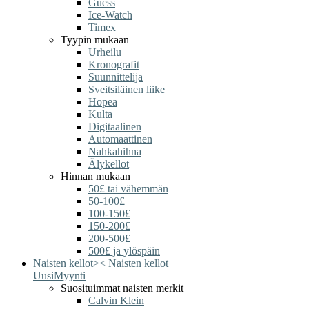
Guess
Ice-Watch
Timex
Tyypin mukaan
Urheilu
Kronografit
Suunnittelija
Sveitsiläinen liike
Hopea
Kulta
Digitaalinen
Automaattinen
Nahkahihna
Älykellot
Hinnan mukaan
50£ tai vähemmän
50-100£
100-150£
150-200£
200-500£
500£ ja ylöspäin
Naisten kellot
>
<
Naisten kellot
Uusi
Myynti
Suosituimmat naisten merkit
Calvin Klein