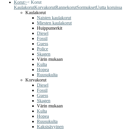
Korut
>
<
Korut
Kaulakorut
Korvakorut
Rannekorut
Sormukset
Uutta koruissa
Kaulakorut
Naisten kaulakorut
Miesten kaulakorut
Huippumerkit
Diesel
Fossil
Guess
Police
Skagen
Värin mukaan
Kulta
Hopea
Ruusukulta
Korvakorut
Diesel
Fossil
Guess
Skagen
Värin mukaan
Kulta
Hopea
Ruusukulta
Kaksisävyinen