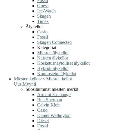
Fossil
Guess
Ice-Watch
Skagen
Timex
Älykellot
Casio
Fossil
Skagen Connected
Kategoriat
Miesten älykellot
Naisten älykellot
Kosketusnäytölliset älykellot
Hybridi-älykellot
Kunnostetut älykellot
Miesten kellot
>
<
Miesten kellot
Uusi
Myynti
Suosituimmat miesten merkit
Armani Exchange
Ben Sherman
Calvin Klein
Casio
Daniel Wellington
Diesel
Fossil