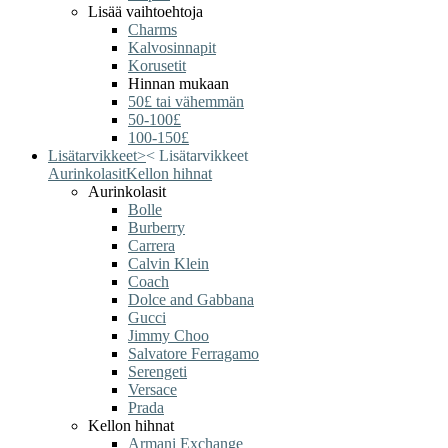
Lisää vaihtoehtoja
Charms
Kalvosinnapit
Korusetit
Hinnan mukaan
50£ tai vähemmän
50-100£
100-150£
Lisätarvikkeet
>
<
Lisätarvikkeet
Aurinkolasit
Kellon hihnat
Aurinkolasit
Bolle
Burberry
Carrera
Calvin Klein
Coach
Dolce and Gabbana
Gucci
Jimmy Choo
Salvatore Ferragamo
Serengeti
Versace
Prada
Kellon hihnat
Armani Exchange