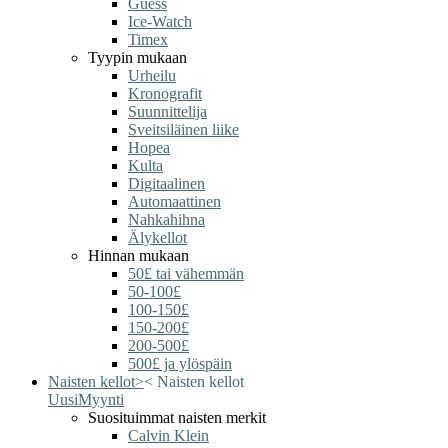
Guess
Ice-Watch
Timex
Tyypin mukaan
Urheilu
Kronografit
Suunnittelija
Sveitsiläinen liike
Hopea
Kulta
Digitaalinen
Automaattinen
Nahkahihna
Älykellot
Hinnan mukaan
50£ tai vähemmän
50-100£
100-150£
150-200£
200-500£
500£ ja ylöspäin
Naisten kellot
>
<
Naisten kellot
Uusi
Myynti
Suosituimmat naisten merkit
Calvin Klein