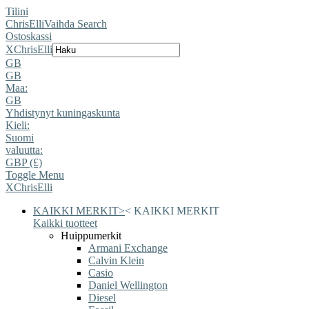
Tilini
ChrisElli
Vaihda Search
Ostoskassi
X
ChrisElli
GB
GB
Maa:
GB
Yhdistynyt kuningaskunta
Kieli:
Suomi
valuutta:
GBP (£)
Toggle Menu
X
ChrisElli
KAIKKI MERKIT
>
<
KAIKKI MERKIT
Kaikki tuotteet
Huippumerkit
Armani Exchange
Calvin Klein
Casio
Daniel Wellington
Diesel