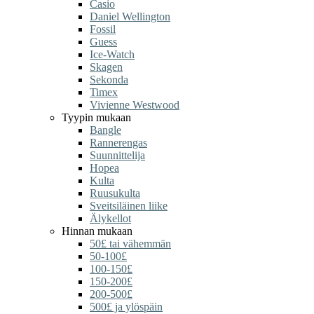
Casio
Daniel Wellington
Fossil
Guess
Ice-Watch
Skagen
Sekonda
Timex
Vivienne Westwood
Tyypin mukaan
Bangle
Rannerengas
Suunnittelija
Hopea
Kulta
Ruusukulta
Sveitsiläinen liike
Älykellot
Hinnan mukaan
50£ tai vähemmän
50-100£
100-150£
150-200£
200-500£
500£ ja ylöspäin