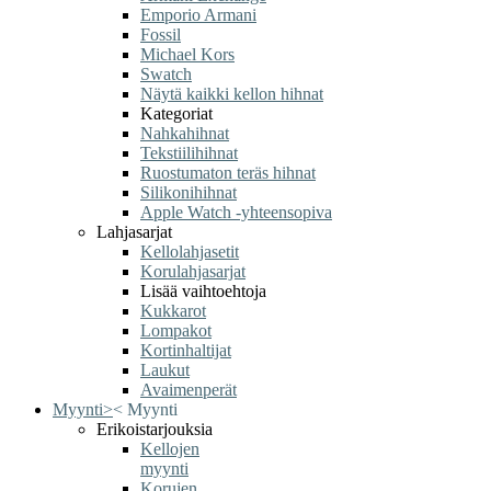
Emporio Armani
Fossil
Michael Kors
Swatch
Näytä kaikki kellon hihnat
Kategoriat
Nahkahihnat
Tekstiilihihnat
Ruostumaton teräs hihnat
Silikonihihnat
Apple Watch -yhteensopiva
Lahjasarjat
Kellolahjasetit
Korulahjasarjat
Lisää vaihtoehtoja
Kukkarot
Lompakot
Kortinhaltijat
Laukut
Avaimenperät
Myynti
>
<
Myynti
Erikoistarjouksia
Kellojen
myynti
Korujen