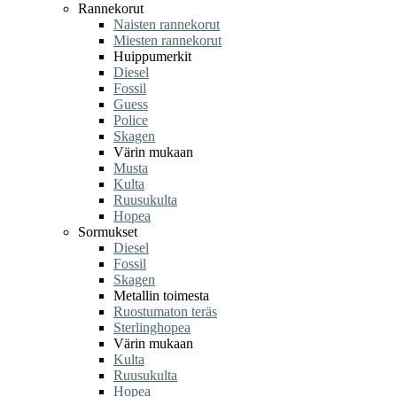
Rannekorut
Naisten rannekorut
Miesten rannekorut
Huippumerkit
Diesel
Fossil
Guess
Police
Skagen
Värin mukaan
Musta
Kulta
Ruusukulta
Hopea
Sormukset
Diesel
Fossil
Skagen
Metallin toimesta
Ruostumaton teräs
Sterlinghopea
Värin mukaan
Kulta
Ruusukulta
Hopea