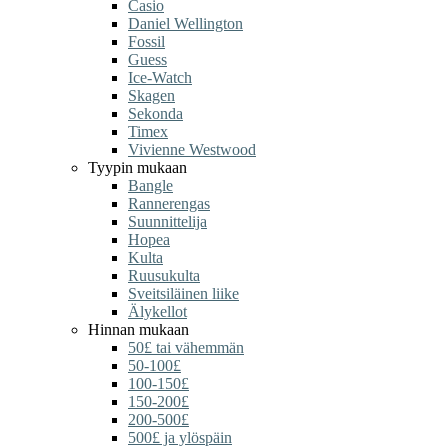
Casio
Daniel Wellington
Fossil
Guess
Ice-Watch
Skagen
Sekonda
Timex
Vivienne Westwood
Tyypin mukaan
Bangle
Rannerengas
Suunnittelija
Hopea
Kulta
Ruusukulta
Sveitsiläinen liike
Älykellot
Hinnan mukaan
50£ tai vähemmän
50-100£
100-150£
150-200£
200-500£
500£ ja ylöspäin