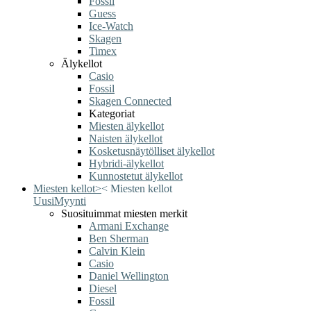
Fossil
Guess
Ice-Watch
Skagen
Timex
Älykellot
Casio
Fossil
Skagen Connected
Kategoriat
Miesten älykellot
Naisten älykellot
Kosketusnäytölliset älykellot
Hybridi-älykellot
Kunnostetut älykellot
Miesten kellot
>
<
Miesten kellot
Uusi
Myynti
Suosituimmat miesten merkit
Armani Exchange
Ben Sherman
Calvin Klein
Casio
Daniel Wellington
Diesel
Fossil