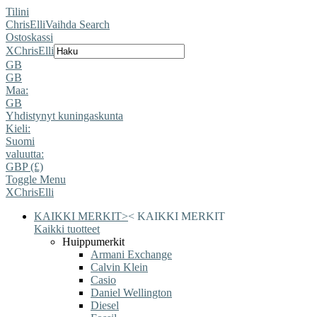
Tilini
ChrisElli
Vaihda Search
Ostoskassi
X
ChrisElli
GB
GB
Maa:
GB
Yhdistynyt kuningaskunta
Kieli:
Suomi
valuutta:
GBP (£)
Toggle Menu
X
ChrisElli
KAIKKI MERKIT
>
<
KAIKKI MERKIT
Kaikki tuotteet
Huippumerkit
Armani Exchange
Calvin Klein
Casio
Daniel Wellington
Diesel