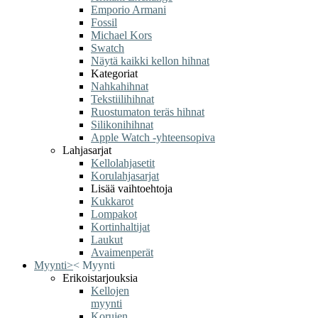
Emporio Armani
Fossil
Michael Kors
Swatch
Näytä kaikki kellon hihnat
Kategoriat
Nahkahihnat
Tekstiilihihnat
Ruostumaton teräs hihnat
Silikonihihnat
Apple Watch -yhteensopiva
Lahjasarjat
Kellolahjasetit
Korulahjasarjat
Lisää vaihtoehtoja
Kukkarot
Lompakot
Kortinhaltijat
Laukut
Avaimenperät
Myynti
>
<
Myynti
Erikoistarjouksia
Kellojen
myynti
Korujen