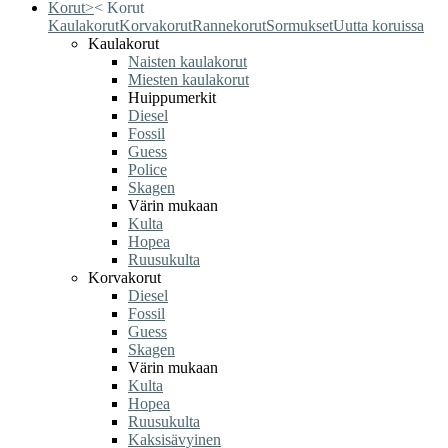
Korut
>
<
Korut
Kaulakorut
Korvakorut
Rannekorut
Sormukset
Uutta koruissa
Kaulakorut
Naisten kaulakorut
Miesten kaulakorut
Huippumerkit
Diesel
Fossil
Guess
Police
Skagen
Värin mukaan
Kulta
Hopea
Ruusukulta
Korvakorut
Diesel
Fossil
Guess
Skagen
Värin mukaan
Kulta
Hopea
Ruusukulta
Kaksisävyinen