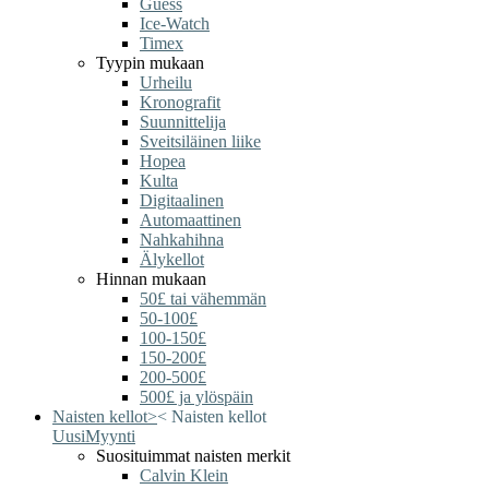
Guess
Ice-Watch
Timex
Tyypin mukaan
Urheilu
Kronografit
Suunnittelija
Sveitsiläinen liike
Hopea
Kulta
Digitaalinen
Automaattinen
Nahkahihna
Älykellot
Hinnan mukaan
50£ tai vähemmän
50-100£
100-150£
150-200£
200-500£
500£ ja ylöspäin
Naisten kellot
>
<
Naisten kellot
Uusi
Myynti
Suosituimmat naisten merkit
Calvin Klein