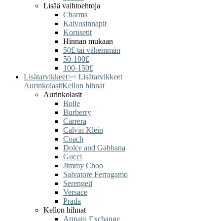
Lisää vaihtoehtoja
Charms
Kalvosinnapit
Korusetit
Hinnan mukaan
50£ tai vähemmän
50-100£
100-150£
Lisätarvikkeet
>
<
Lisätarvikkeet
Aurinkolasit
Kellon hihnat
Aurinkolasit
Bolle
Burberry
Carrera
Calvin Klein
Coach
Dolce and Gabbana
Gucci
Jimmy Choo
Salvatore Ferragamo
Serengeti
Versace
Prada
Kellon hihnat
Armani Exchange