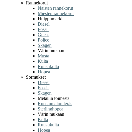
Rannekorut
Naisten rannekorut
Miesten rannekorut
Huippumerkit
Diesel
Fossil
Guess
Police
Skagen
Värin mukaan
Musta
Kulta
Ruusukulta
Hopea
Sormukset
Diesel
Fossil
Skagen
Metallin toimesta
Ruostumaton teräs
Sterlinghopea
Värin mukaan
Kulta
Ruusukulta
Hopea