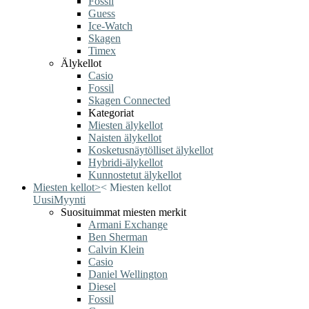
Fossil
Guess
Ice-Watch
Skagen
Timex
Älykellot
Casio
Fossil
Skagen Connected
Kategoriat
Miesten älykellot
Naisten älykellot
Kosketusnäytölliset älykellot
Hybridi-älykellot
Kunnostetut älykellot
Miesten kellot
>
<
Miesten kellot
Uusi
Myynti
Suosituimmat miesten merkit
Armani Exchange
Ben Sherman
Calvin Klein
Casio
Daniel Wellington
Diesel
Fossil