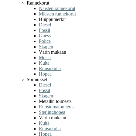
Rannekorut
Naisten rannekorut
Miesten rannekorut
Huippumerkit
Diesel
Fossil
Guess
Police
Skagen
Värin mukaan
Musta
Kulta
Ruusukulta
Hopea
Sormukset
Diesel
Fossil
Skagen
Metallin toimesta
Ruostumaton teräs
Sterlinghopea
Värin mukaan
Kulta
Ruusukulta
Hopea