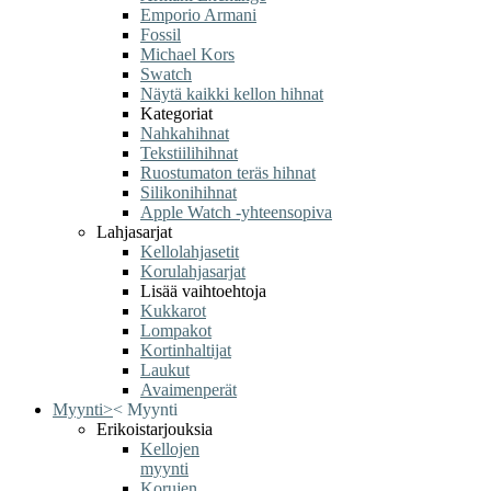
Emporio Armani
Fossil
Michael Kors
Swatch
Näytä kaikki kellon hihnat
Kategoriat
Nahkahihnat
Tekstiilihihnat
Ruostumaton teräs hihnat
Silikonihihnat
Apple Watch -yhteensopiva
Lahjasarjat
Kellolahjasetit
Korulahjasarjat
Lisää vaihtoehtoja
Kukkarot
Lompakot
Kortinhaltijat
Laukut
Avaimenperät
Myynti
>
<
Myynti
Erikoistarjouksia
Kellojen
myynti
Korujen