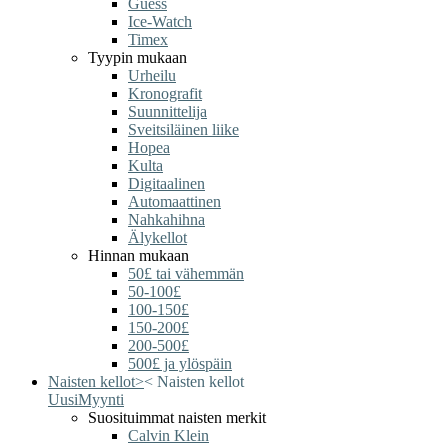
Guess
Ice-Watch
Timex
Tyypin mukaan
Urheilu
Kronografit
Suunnittelija
Sveitsiläinen liike
Hopea
Kulta
Digitaalinen
Automaattinen
Nahkahihna
Älykellot
Hinnan mukaan
50£ tai vähemmän
50-100£
100-150£
150-200£
200-500£
500£ ja ylöspäin
Naisten kellot
>
<
Naisten kellot
Uusi
Myynti
Suosituimmat naisten merkit
Calvin Klein