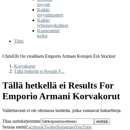
myynti
Kaikki
myyntituotteet
Kaikki
tyhjennyskohteet
Kunnostetut
kellot
Tilini
ChrisElli On virallinen Emporio Armani Korujen Erä Stockist
Korvakorut
Tällä hetkellä ei Results F...
Tällä hetkellä ei Results For
Emporio Armani Korvakorut
Valitettavasti ei ole olemassa tuotteita, jotka vastaavat hakuehtoja.
Tilaa uutiskirjeemme
Seuraa meitä
Facebook
Twitter
Instagram
YouTube