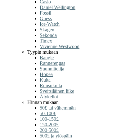
Casio
Daniel Wellington
Fossil
Guess
Ice-Watch
Skagen
Sekonda
Timex
Vivienne Westwood
Tyypin mukaan
Bangle
Rannerengas
Suunnittelija
Hopea
Kulta
Ruusukulta
Sveitsiläinen liike
Älykellot
Hinnan mukaan
50£ tai vähemmän
50-100£
100-150£
150-200£
200-500£
500£ ja ylöspäin