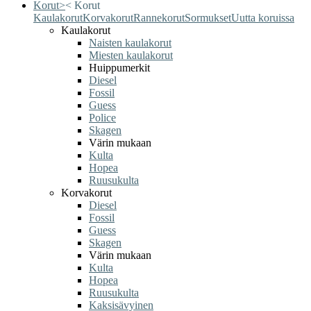
Korut
>
<
Korut
Kaulakorut
Korvakorut
Rannekorut
Sormukset
Uutta koruissa
Kaulakorut
Naisten kaulakorut
Miesten kaulakorut
Huippumerkit
Diesel
Fossil
Guess
Police
Skagen
Värin mukaan
Kulta
Hopea
Ruusukulta
Korvakorut
Diesel
Fossil
Guess
Skagen
Värin mukaan
Kulta
Hopea
Ruusukulta
Kaksisävyinen