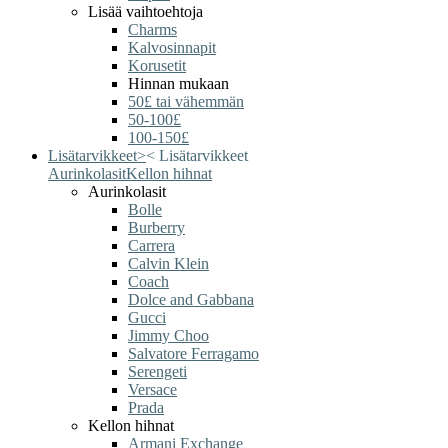
Lisää vaihtoehtoja
Charms
Kalvosinnapit
Korusetit
Hinnan mukaan
50£ tai vähemmän
50-100£
100-150£
Lisätarvikkeet
>
<
Lisätarvikkeet
Aurinkolasit
Kellon hihnat
Aurinkolasit
Bolle
Burberry
Carrera
Calvin Klein
Coach
Dolce and Gabbana
Gucci
Jimmy Choo
Salvatore Ferragamo
Serengeti
Versace
Prada
Kellon hihnat
Armani Exchange