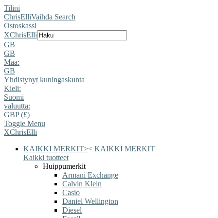
Tilini
ChrisElli
Vaihda Search
Ostoskassi
X
ChrisElli
GB
GB
Maa:
GB
Yhdistynyt kuningaskunta
Kieli:
Suomi
valuutta:
GBP (£)
Toggle Menu
X
ChrisElli
KAIKKI MERKIT
>
<
KAIKKI MERKIT
Kaikki tuotteet
Huippumerkit
Armani Exchange
Calvin Klein
Casio
Daniel Wellington
Diesel