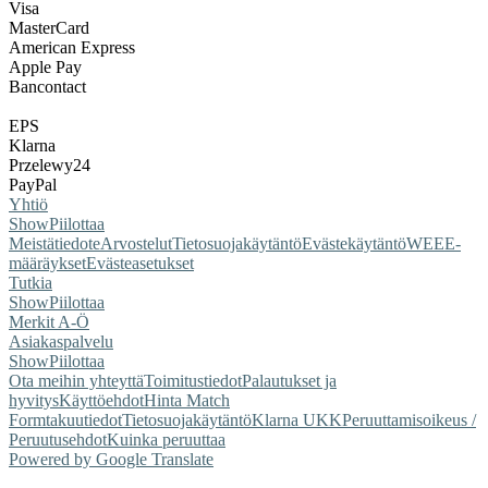
Visa
MasterCard
American Express
Apple Pay
Bancontact
EPS
Klarna
Przelewy24
PayPal
Yhtiö
Show
Piilottaa
Meistä
tiedote
Arvostelut
Tietosuojakäytäntö
Evästekäytäntö
WEEE-
määräykset
Evästeasetukset
Tutkia
Show
Piilottaa
Merkit A-Ö
Asiakaspalvelu
Show
Piilottaa
Ota meihin yhteyttä
Toimitustiedot
Palautukset ja
hyvitys
Käyttöehdot
Hinta Match
Form
takuutiedot
Tietosuojakäytäntö
Klarna UKK
Peruuttamisoikeus /
Peruutusehdot
Kuinka peruuttaa
Powered by Google Translate