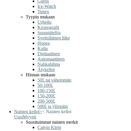
Guess
Ice-Watch
Timex
Tyypin mukaan
Urheilu
Kronografit
Suunnittelija
Sveitsiläinen liike
Hopea
Kulta
Digitaalinen
Automaattinen
Nahkahihna
Älykellot
Hinnan mukaan
50£ tai vähemmän
50-100£
100-150£
150-200£
200-500£
500£ ja ylöspäin
Naisten kellot
>
<
Naisten kellot
Uusi
Myynti
Suosituimmat naisten merkit
Calvin Klein