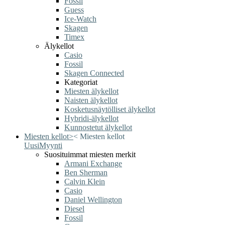
Fossil
Guess
Ice-Watch
Skagen
Timex
Älykellot
Casio
Fossil
Skagen Connected
Kategoriat
Miesten älykellot
Naisten älykellot
Kosketusnäytölliset älykellot
Hybridi-älykellot
Kunnostetut älykellot
Miesten kellot
>
<
Miesten kellot
Uusi
Myynti
Suosituimmat miesten merkit
Armani Exchange
Ben Sherman
Calvin Klein
Casio
Daniel Wellington
Diesel
Fossil