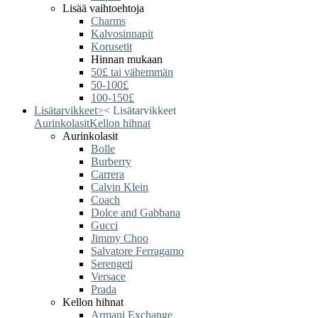
Lisää vaihtoehtoja
Charms
Kalvosinnapit
Korusetit
Hinnan mukaan
50£ tai vähemmän
50-100£
100-150£
Lisätarvikkeet
>
<
Lisätarvikkeet
Aurinkolasit
Kellon hihnat
Aurinkolasit
Bolle
Burberry
Carrera
Calvin Klein
Coach
Dolce and Gabbana
Gucci
Jimmy Choo
Salvatore Ferragamo
Serengeti
Versace
Prada
Kellon hihnat
Armani Exchange