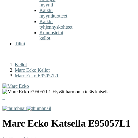
myynti
Kaikki
myyntituotteet
Kaikki
tyhjennyskohteet
Kunnostetut
kellot
Tilini
Kellot
Marc Ecko Kellot
Marc Ecko E95057L1
Marc Ecko
Katsella
E95057L1