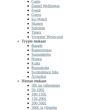
Casio
Daniel Wellington
Fossil
Guess
Ice-Watch
Skagen
Sekonda
Timex
Vivienne Westwood
Tyypin mukaan
Bangle
Rannerengas
Suunnittelija
Hopea
Kulta
Ruusukulta
Sveitsiläinen liike
Älykellot
Hinnan mukaan
50£ tai vähemmän
50-100£
100-150£
150-200£
200-500£
500£ ja ylöspäin