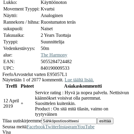
Lukko:
Käyttöönoton
Movement Tyyppi:
Kvartsi
Näyttö:
Analoginen
Rannekoru / hihna:
Ruostumaton teräs
sukupuoli:
Naiset
Takuuaika:
2 Years Tuottaja
Tyyppi:
Suunnittelija
Vedenkestävyys:
50m
alue:
The Harmony
EAN:
5055284724482
UPC:
840190009533
Feefo
Arvostelut varten E95057L1
Näytetään 1 of 2077 kommentit.
Lue täältä lisää.
Treffi
Pisteet
Asiakaskommentti
Service rating : Hyvä ja nopea palvelu. Nettisivun
käännökset voisivat olla paremmat.
12 April
+
Suosittelen kuitenkin.
2019
Product : On sitä mitä tilasin, vaimo on
tyytyväinen
Tilaa uutiskirjeemme
Seuraa meitä
Facebook
Twitter
Instagram
YouTube
Visa