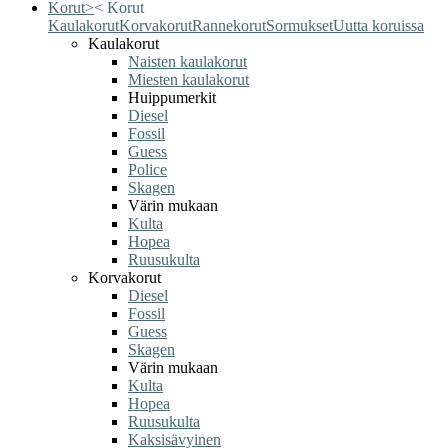
Korut
>
<
Korut
Kaulakorut
Korvakorut
Rannekorut
Sormukset
Uutta koruissa
Kaulakorut
Naisten kaulakorut
Miesten kaulakorut
Huippumerkit
Diesel
Fossil
Guess
Police
Skagen
Värin mukaan
Kulta
Hopea
Ruusukulta
Korvakorut
Diesel
Fossil
Guess
Skagen
Värin mukaan
Kulta
Hopea
Ruusukulta
Kaksisävyinen