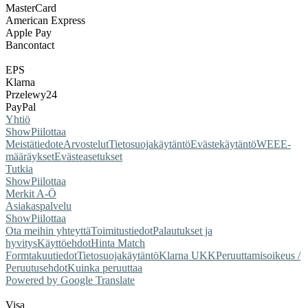
MasterCard
American Express
Apple Pay
Bancontact
EPS
Klarna
Przelewy24
PayPal
Yhtiö
Show
Piilottaa
Meistä
tiedote
Arvostelut
Tietosuojakäytäntö
Evästekäytäntö
WEEE-
määräykset
Evästeasetukset
Tutkia
Show
Piilottaa
Merkit A-Ö
Asiakaspalvelu
Show
Piilottaa
Ota meihin yhteyttä
Toimitustiedot
Palautukset ja
hyvitys
Käyttöehdot
Hinta Match
Form
takuutiedot
Tietosuojakäytäntö
Klarna UKK
Peruuttamisoikeus /
Peruutusehdot
Kuinka peruuttaa
Powered by Google Translate
Visa