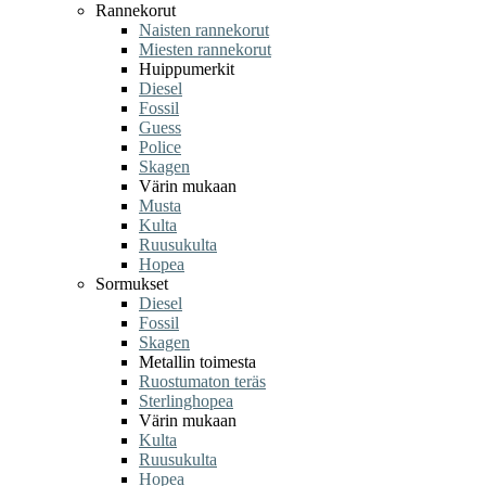
Rannekorut
Naisten rannekorut
Miesten rannekorut
Huippumerkit
Diesel
Fossil
Guess
Police
Skagen
Värin mukaan
Musta
Kulta
Ruusukulta
Hopea
Sormukset
Diesel
Fossil
Skagen
Metallin toimesta
Ruostumaton teräs
Sterlinghopea
Värin mukaan
Kulta
Ruusukulta
Hopea