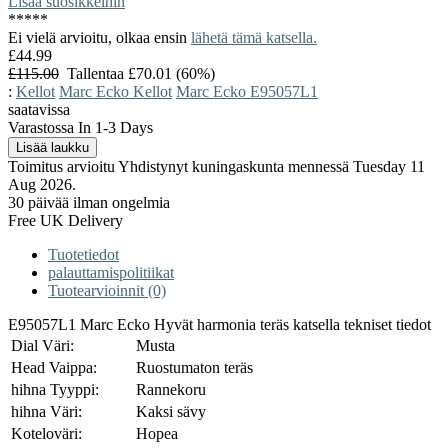
Lisää suosikkeihin
*
*
*
*
*
Ei vielä arvioitu, olkaa ensin
lähetä tämä katsella.
£44.99
£115.00
Tallentaa £70.01 (60%)
:
Kellot
Marc Ecko Kellot
Marc Ecko E95057L1
saatavissa
Varastossa In 1-3 Days
Toimitus arvioitu Yhdistynyt kuningaskunta mennessä Tuesday 11
Aug 2026.
30 päivää ilman ongelmia
Free UK Delivery
Tuotetiedot
palauttamispolitiikat
Tuotearvioinnit (0)
E95057L1 Marc Ecko Hyvät harmonia teräs katsella tekniset tiedot
Dial Väri:
Musta
Head Vaippa:
Ruostumaton teräs
hihna Tyyppi:
Rannekoru
hihna Väri:
Kaksi sävy
Koteloväri:
Hopea