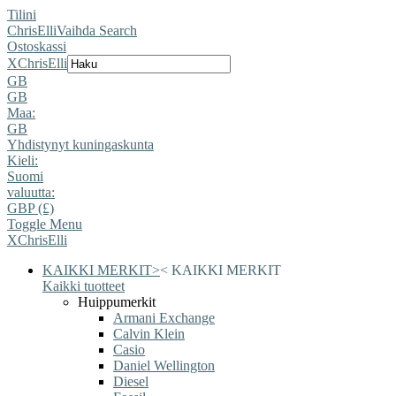
Tilini
ChrisElli
Vaihda Search
Ostoskassi
X
ChrisElli
GB
GB
Maa:
GB
Yhdistynyt kuningaskunta
Kieli:
Suomi
valuutta:
GBP (£)
Toggle Menu
X
ChrisElli
KAIKKI MERKIT
>
<
KAIKKI MERKIT
Kaikki tuotteet
Huippumerkit
Armani Exchange
Calvin Klein
Casio
Daniel Wellington
Diesel