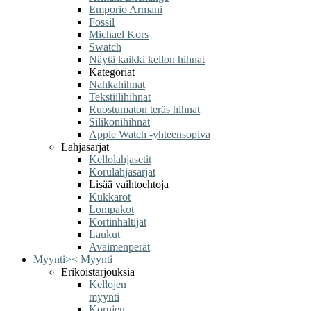
Emporio Armani
Fossil
Michael Kors
Swatch
Näytä kaikki kellon hihnat
Kategoriat
Nahkahihnat
Tekstiilihihnat
Ruostumaton teräs hihnat
Silikonihihnat
Apple Watch -yhteensopiva
Lahjasarjat
Kellolahjasetit
Korulahjasarjat
Lisää vaihtoehtoja
Kukkarot
Lompakot
Kortinhaltijat
Laukut
Avaimenperät
Myynti
>
<
Myynti
Erikoistarjouksia
Kellojen
myynti
Korujen