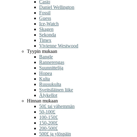
Casio
Daniel Wellington
Fossil
Guess
Ice-Watch
Skagen
Sekonda
Timex
Vivienne Westwood
Tyypin mukaan
Bangle
Rannerengas
Suunnittelija
Hopea
Kulta
Ruusukulta
Sveitsiläinen liike
Älykellot
Hinnan mukaan
50£ tai vähemmän
50-100£
100-150£
150-200£
200-500£
500£ ja ylöspäin