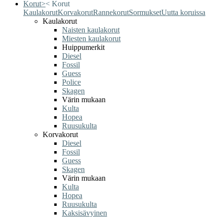
Korut
>
<
Korut
Kaulakorut
Korvakorut
Rannekorut
Sormukset
Uutta koruissa
Kaulakorut
Naisten kaulakorut
Miesten kaulakorut
Huippumerkit
Diesel
Fossil
Guess
Police
Skagen
Värin mukaan
Kulta
Hopea
Ruusukulta
Korvakorut
Diesel
Fossil
Guess
Skagen
Värin mukaan
Kulta
Hopea
Ruusukulta
Kaksisävyinen