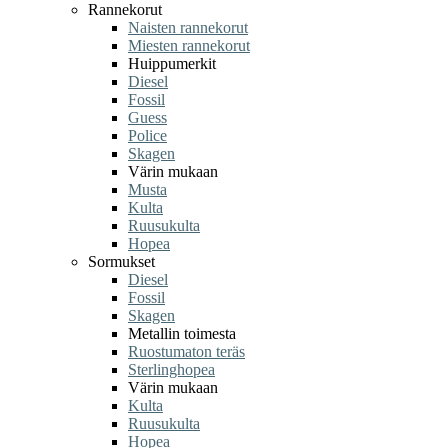
Rannekorut
Naisten rannekorut
Miesten rannekorut
Huippumerkit
Diesel
Fossil
Guess
Police
Skagen
Värin mukaan
Musta
Kulta
Ruusukulta
Hopea
Sormukset
Diesel
Fossil
Skagen
Metallin toimesta
Ruostumaton teräs
Sterlinghopea
Värin mukaan
Kulta
Ruusukulta
Hopea