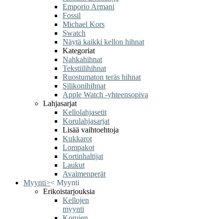
Emporio Armani
Fossil
Michael Kors
Swatch
Näytä kaikki kellon hihnat
Kategoriat
Nahkahihnat
Tekstiilihihnat
Ruostumaton teräs hihnat
Silikonihihnat
Apple Watch -yhteensopiva
Lahjasarjat
Kellolahjasetit
Korulahjasarjat
Lisää vaihtoehtoja
Kukkarot
Lompakot
Kortinhaltijat
Laukut
Avaimenperät
Myynti
>
<
Myynti
Erikoistarjouksia
Kellojen
myynti
Korujen