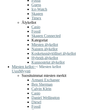
Fossil
Guess
Ice-Watch
Skagen
Timex
Älykellot
Casio
Fossil
Skagen Connected
Kategoriat
Miesten älykellot
Naisten älykellot
Kosketusnäytölliset älykellot
Hybridi-älykellot
Kunnostetut älykellot
Miesten kellot
>
<
Miesten kellot
Uusi
Myynti
Suosituimmat miesten merkit
Armani Exchange
Ben Sherman
Calvin Klein
Casio
Daniel Wellington
Diesel
Fossil