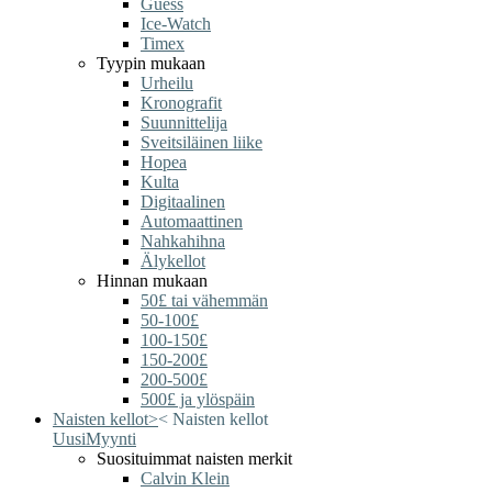
Guess
Ice-Watch
Timex
Tyypin mukaan
Urheilu
Kronografit
Suunnittelija
Sveitsiläinen liike
Hopea
Kulta
Digitaalinen
Automaattinen
Nahkahihna
Älykellot
Hinnan mukaan
50£ tai vähemmän
50-100£
100-150£
150-200£
200-500£
500£ ja ylöspäin
Naisten kellot
>
<
Naisten kellot
Uusi
Myynti
Suosituimmat naisten merkit
Calvin Klein