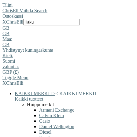
Tilini
ChrisElli
Vaihda Search
Ostoskassi
X
ChrisElli
GB
GB
Maa:
GB
Yhdistynyt kuningaskunta
Kieli:
Suomi
valuutta:
GBP (£)
Toggle Menu
X
ChrisElli
KAIKKI MERKIT
>
<
KAIKKI MERKIT
Kaikki tuotteet
Huippumerkit
Armani Exchange
Calvin Klein
Casio
Daniel Wellington
Diesel