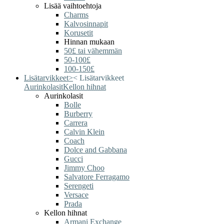
Lisää vaihtoehtoja
Charms
Kalvosinnapit
Korusetit
Hinnan mukaan
50£ tai vähemmän
50-100£
100-150£
Lisätarvikkeet
>
<
Lisätarvikkeet
Aurinkolasit
Kellon hihnat
Aurinkolasit
Bolle
Burberry
Carrera
Calvin Klein
Coach
Dolce and Gabbana
Gucci
Jimmy Choo
Salvatore Ferragamo
Serengeti
Versace
Prada
Kellon hihnat
Armani Exchange