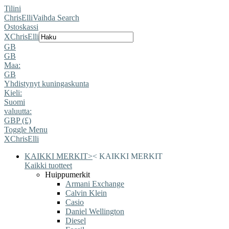
Tilini
ChrisElli
Vaihda Search
Ostoskassi
X
ChrisElli
GB
GB
Maa:
GB
Yhdistynyt kuningaskunta
Kieli:
Suomi
valuutta:
GBP (£)
Toggle Menu
X
ChrisElli
KAIKKI MERKIT
>
<
KAIKKI MERKIT
Kaikki tuotteet
Huippumerkit
Armani Exchange
Calvin Klein
Casio
Daniel Wellington
Diesel