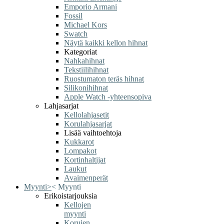
Emporio Armani
Fossil
Michael Kors
Swatch
Näytä kaikki kellon hihnat
Kategoriat
Nahkahihnat
Tekstiilihihnat
Ruostumaton teräs hihnat
Silikonihihnat
Apple Watch -yhteensopiva
Lahjasarjat
Kellolahjasetit
Korulahjasarjat
Lisää vaihtoehtoja
Kukkarot
Lompakot
Kortinhaltijat
Laukut
Avaimenperät
Myynti
>
<
Myynti
Erikoistarjouksia
Kellojen
myynti
Korujen