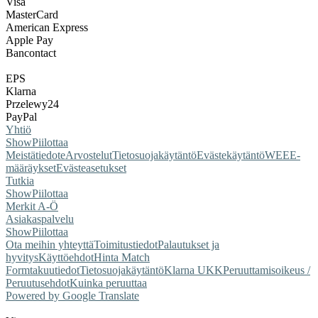
Visa
MasterCard
American Express
Apple Pay
Bancontact
EPS
Klarna
Przelewy24
PayPal
Yhtiö
Show
Piilottaa
Meistä
tiedote
Arvostelut
Tietosuojakäytäntö
Evästekäytäntö
WEEE-
määräykset
Evästeasetukset
Tutkia
Show
Piilottaa
Merkit A-Ö
Asiakaspalvelu
Show
Piilottaa
Ota meihin yhteyttä
Toimitustiedot
Palautukset ja
hyvitys
Käyttöehdot
Hinta Match
Form
takuutiedot
Tietosuojakäytäntö
Klarna UKK
Peruuttamisoikeus /
Peruutusehdot
Kuinka peruuttaa
Powered by Google Translate