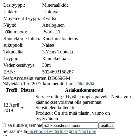
Lasityyppi:
Mineraalikide
Lukko:
Liukuva
Movement Tyyppi:
Kvartsi
Näyttö:
Analoginen
pään muoto:
Pyöristää
Rannekoru / hihna:
Ruostumaton teräs
sukupuoli:
Naiset
Takuuaika:
3 Years Tuottaja
Tyyppi:
Rannekelloa
Vedenkestävyys:
30m
EAN:
5024693158287
Feefo
Arvostelut varten DD069GM
Näytetään 1 of 2077 kommentit.
Lue täältä lisää.
Treffi
Pisteet
Asiakaskommentti
Service rating : Hyvä ja nopea palvelu. Nettisivun
käännökset voisivat olla paremmat.
12 April
+
Suosittelen kuitenkin.
2019
Product : On sitä mitä tilasin, vaimo on
tyytyväinen
Tilaa uutiskirjeemme
Seuraa meitä
Facebook
Twitter
Instagram
YouTube