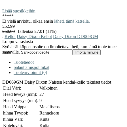
Lisää suosikkeihin
*
*
*
*
*
Ei vielä arvioitu, olkaa ensin
lähetä tämä katsella.
£52.99
£60.00
Tallentaa £7.01 (11%)
:
Kellot
Daisy Dixon Kellot
Daisy Dixon DD069GM
Loppu varastosta
Syötä sähköpostiosoite on ilmoitettava heti, kun tämä tuote tulee
saataville.
Tuotetiedot
palauttamispolitiikat
Tuotearvioinnit (0)
DD069GM Daisy Dixon Naisten kendal-kello tekniset tiedot
Dial Väri:
Valkoinen
Head leveys (mm):
27
Head syvyys (mm):
9
Head Vaippa:
Metalliseos
hihna Tyyppi:
Rannekoru
hihna Väri:
Kulta
Koteloväri:
Kulta