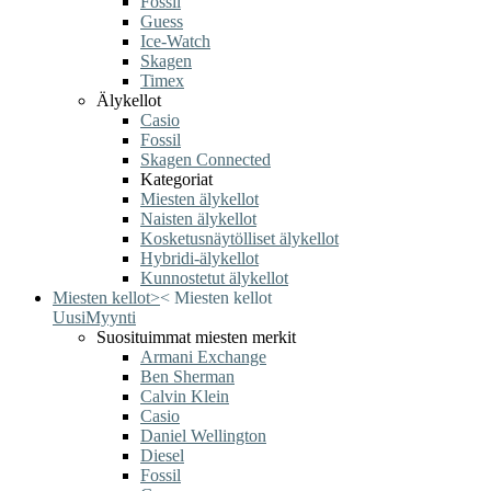
Fossil
Guess
Ice-Watch
Skagen
Timex
Älykellot
Casio
Fossil
Skagen Connected
Kategoriat
Miesten älykellot
Naisten älykellot
Kosketusnäytölliset älykellot
Hybridi-älykellot
Kunnostetut älykellot
Miesten kellot
>
<
Miesten kellot
Uusi
Myynti
Suosituimmat miesten merkit
Armani Exchange
Ben Sherman
Calvin Klein
Casio
Daniel Wellington
Diesel
Fossil