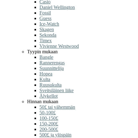
Casio
Daniel Wellington
Fossil
Guess
Ice-Watch
Skagen
Sekonda
Timex
Vivienne Westwood
Tyypin mukaan
Bangle
Rannerengas
Suunnittelija
Hopea
Kulta
Ruusukulta
Sveitsiläinen liike
Älykellot
Hinnan mukaan
50£ tai vähemmän
50-100£
100-150£
150-200£
200-500£
500£ ja ylöspäin