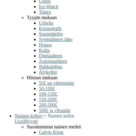
Guess
Ice-Watch
Timex
Tyypin mukaan
Urheilu
Kronografit
Suunnittelija
Sveitsiläinen liike
Hopea
Kulta
Digitaalinen
Automaattinen
Nahkahihna
Älykellot
Hinnan mukaan
50£ tai vähemmän
50-100£
100-150£
150-200£
200-500£
500£ ja ylöspäin
Naisten kellot
>
<
Naisten kellot
Uusi
Myynti
Suosituimmat naisten merkit
Calvin Klein