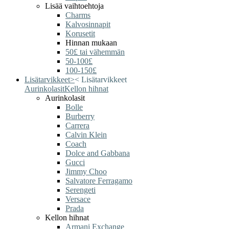
Lisää vaihtoehtoja
Charms
Kalvosinnapit
Korusetit
Hinnan mukaan
50£ tai vähemmän
50-100£
100-150£
Lisätarvikkeet
>
<
Lisätarvikkeet
Aurinkolasit
Kellon hihnat
Aurinkolasit
Bolle
Burberry
Carrera
Calvin Klein
Coach
Dolce and Gabbana
Gucci
Jimmy Choo
Salvatore Ferragamo
Serengeti
Versace
Prada
Kellon hihnat
Armani Exchange