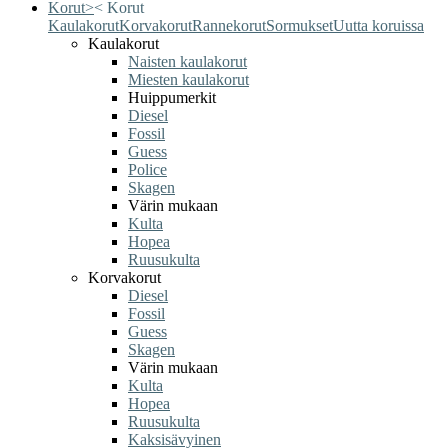
Korut
>
<
Korut
Kaulakorut
Korvakorut
Rannekorut
Sormukset
Uutta koruissa
Kaulakorut
Naisten kaulakorut
Miesten kaulakorut
Huippumerkit
Diesel
Fossil
Guess
Police
Skagen
Värin mukaan
Kulta
Hopea
Ruusukulta
Korvakorut
Diesel
Fossil
Guess
Skagen
Värin mukaan
Kulta
Hopea
Ruusukulta
Kaksisävyinen