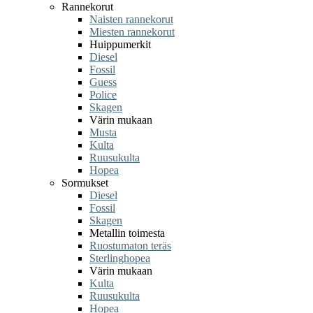
Rannekorut
Naisten rannekorut
Miesten rannekorut
Huippumerkit
Diesel
Fossil
Guess
Police
Skagen
Värin mukaan
Musta
Kulta
Ruusukulta
Hopea
Sormukset
Diesel
Fossil
Skagen
Metallin toimesta
Ruostumaton teräs
Sterlinghopea
Värin mukaan
Kulta
Ruusukulta
Hopea